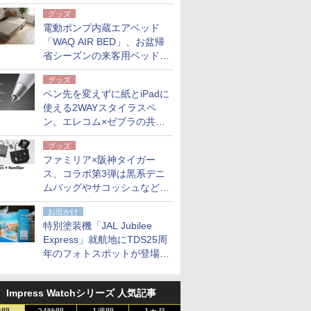
グッズ
電動ポンプ内蔵エアベッド
「WAQ AIR BED」、お盆帰
省シーズンの来客用ベッドに
も。使用後は収納バッグでコ
グッズ
ンパクトに保管
ペン先を変えずに紙とiPadに
使える2WAYスタイラスペ
ン。エレコム×ゼブラの共同
開発
グッズ
ファミリア×阪神タイガー
ス、コラボ第3弾は黒系デニ
ムバッグやサコッシュなど6
点。8月21日オンラインスト
お出かけ
アで発売
特別塗装機「JAL Jubilee
Express」就航地にTDS25周
年のフォトスポットが登場。
10月末まで青森空港に
Impress Watchシリーズ 人気記事