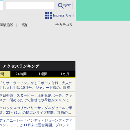
Impress サイト
全カテゴリ
商業施設
宿泊
アクセスランキング
時間
24時間
1週間
1カ月
「リサ・ラーソン」がま口ポーチ付録、大人の
おしゃれ手帖 10月号。ジャカード織の北欧猫デ
ザイン
本日発売「スヌーピー」圧縮収納ポーチ。ファ
スナー閉めるだけで着替えや荷物がスリムにま
とまる
クロックスのリカバリーサンダルがセールで半
額。23～31cmの幅広いサイズ展開、独自のク
ッション素材を採用
ディズニーシー「インディ・ジョーンズ・アド
ベンチャー」が11月末に運営再開。プロジェク
ションマッピングを追加、DPAは1500円