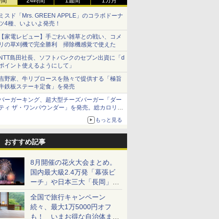
時間
24時間
1週間
1カ月
ミスド「Mrs. GREEN APPLE」のコラボドーナ
ツ4種、いよいよ発売！
【家電レビュー】手ごわい雑草との戦い、コメ
リの草刈機で完全勝利 掃除機感覚で使えた
NTT島田社長、ソフトバンクのセブン出資に「d
ポイント使えるようにして」
吉野家、牛リブロースを熱々で提供する「極旨
牛鉄板ステーキ定食」を発売
バーガーキング、超大型チーズバーガー「ダー
ティ ザ・ワンパウンダー」を発売。総カロリー
約1656kcal、総重量約527g！
もっと見る
おすすめ記事
8月開催の花火大会まとめ。
国内最大級2.4万発「幕張ビ
ーチ」や日本三大「長岡」な
ど大型イベント目白押し！
全国で旅行キャンペーン
続々、最大1万5000円オフ
も！ いまお得な自治体まと