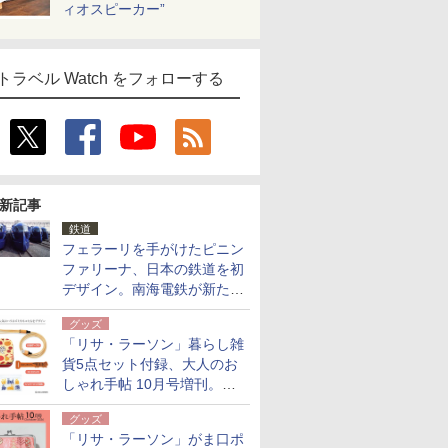
ィオスピーカー”
トラベル Watch をフォローする
新記事
鉄道
フェラーリを手がけたピニン
ファリーナ、日本の鉄道を初
デザイン。南海電鉄が新たな
「空港特急」をなにわ筋線へ
グッズ
導入
「リサ・ラーソン」暮らし雑
貨5点セット付録、大人のお
しゃれ手帖 10月号増刊。
USBケーブルや缶ケースなど
グッズ
「リサ・ラーソン」がま口ポ