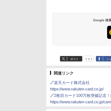
草津温泉 ホテル櫻
品川プリンスホテル
グランドニッコー東
海のサウナ＆スパ
東京ドームホテル
シェラトン・グラン
井
京ベイ 舞浜
オールインクルーシ
デ・トーキョーベ
7,037円～
7,980円～
ブ 島原温泉ホテル
イ・ホテル
14,300円～
6,800円～
南風楼
10,450円～
7,950円～
Google
ポスト
リスト
シ
関連リンク
🔗楽天カード株式会社
https://www.rakuten-card.co.jp/
🔗2枚目カード100万枚突破記念
https://www.rakuten-card.co.jp/ca