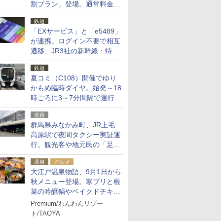
割プラン」登場。通常料金の
およそ半額でお得に夜活
鉄道
「EXサービス」と「e5489」
が連携。ログイン不要で相互
遷移、JR3社の新幹線・特急
予約をアプリで一括確認
鉄道
夏コミ（C108）開催でゆり
かもめ臨時ダイヤ。始発～18
時ごろに3～7分間隔で運行
道路
群馬県みなかみ町、JR上毛
高原駅で夜間タクシー実証運
行。観光客や地元民の「足が
ない」課題解消へ、木金土に
温泉
グルメ
2台体制
大江戸温泉物語、9月1日から
秋メニュー登場。寒ブリと根
菜の吟醸鍋やベイクドチキ
ン、ショコラ＆栗スイーツも
Premium/わんわんリゾー
食べ放題に
ト/TAOYA