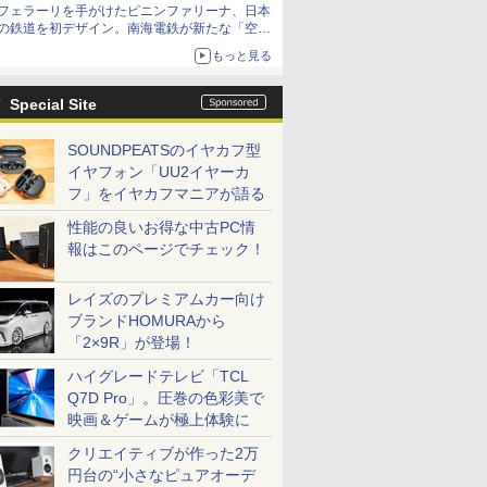
フェラーリを手がけたピニンファリーナ、日本
の鉄道を初デザイン。南海電鉄が新たな「空港
特急」をなにわ筋線へ導入
もっと見る
Special Site
SOUNDPEATSのイヤカフ型
イヤフォン「UU2イヤーカ
フ」をイヤカフマニアが語る
性能の良いお得な中古PC情
報はこのページでチェック！
レイズのプレミアムカー向け
ブランドHOMURAから
「2×9R」が登場！
ハイグレードテレビ「TCL
Q7D Pro」。圧巻の色彩美で
映画＆ゲームが極上体験に
クリエイティブが作った2万
円台の“小さなピュアオーデ