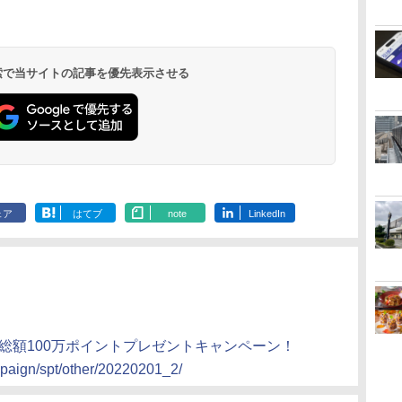
北陸 福井 あわら
品川プリンスホテ
舞浜ビューホテル
箱根湯本温泉 ホテ
ホテルトラスティ東
オリエンタルホテル
下呂温泉 水明館
住友不動産ホテル ヴ
東京ベイ舞浜ホテル
温泉 清風荘（北陸
ル イーストタワー
ｂｙ ＨＵＬＩＣ
ル おかだ
京ベイサイド
東京ベイ
ィラフォンテーヌグラ
ファーストリゾート
8,250円～
最大級の庭園露天風
（旧：東京ベイ舞浜
ンド東京有明
9,958円～
11,200円～
5,450円～
5,200円～
4,290円～
呂の宿 清風荘）
ホテル）
19,541円～
5,758円～
6,070円～
 検索で当サイトの記事を優先表示させる
ェア
はてブ
note
LinkedIn
！総額100万ポイントプレゼントキャンペーン！
mpaign/spt/other/20220201_2/