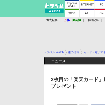
過去記事
万
博
・
園芸博
取材記事
トラベル Watch
旅の情報
カード・電子マ
ニュース
2枚目の「楽天カード」
プレゼント