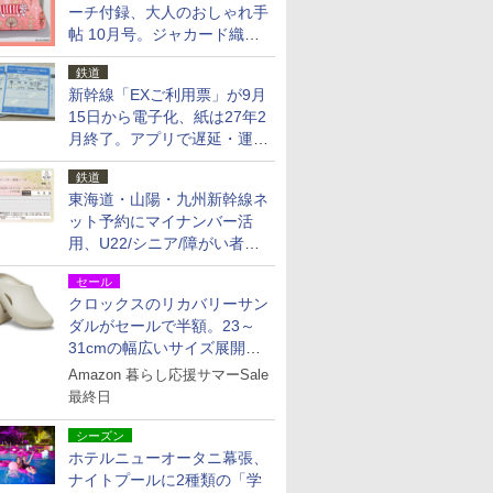
ーチ付録、大人のおしゃれ手
帖 10月号。ジャカード織の
北欧猫デザイン
鉄道
新幹線「EXご利用票」が9月
15日から電子化、紙は27年2
月終了。アプリで遅延・運休
も確認可能に
鉄道
東海道・山陽・九州新幹線ネ
ット予約にマイナンバー活
用、U22/シニア/障がい者割
を9月15日から発売
セール
クロックスのリカバリーサン
ダルがセールで半額。23～
31cmの幅広いサイズ展開、
独自のクッション素材を採用
Amazon 暮らし応援サマーSale
最終日
シーズン
ホテルニューオータニ幕張、
ナイトプールに2種類の「学