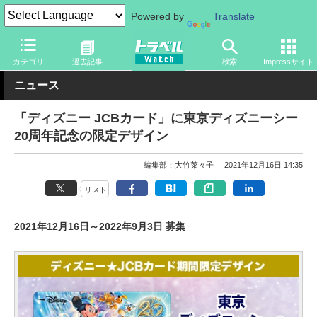
Powered by
Translate
トラベル Watch
旅の情報
カード・電子マネー
クレジットカー
カテゴリ
過去記事
検索
Impressサイト
ニュース
「ディズニー JCBカード」に東京ディズニーシー
20周年記念の限定デザイン
編集部：大竹菜々子
2021年12月16日 14:35
リスト
2021年12月16日～2022年9月3日 募集