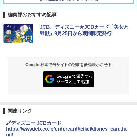
編集部のおすすめ記事
BUNDOK(バンドック)ソロ ドーム 1 EX BDK
JCB、ディズニー★JCBカード「美女と
-08EX カーキ ソロキャンプ ポリエステル フ
野獣」9月25日から期間限定発行
レーム テント
￥14,800
GRANDOOR ステンレス保冷剤 2個セット 2
Google 検索で当サイトの記事を優先表示させる
026リニューアル 急速冷凍 空間倍増 衛生的
コンパクト 保冷力長持ち
￥2,980
DEWEL パラソル 大型 ビーチ アウトドアパ
ラソル ガーデン サイトシート付 折りたたみ
関連リンク
防水 UVカット 4段階高さ調整 軽量 収納袋付
き
🔗ディズニー JCBカード
https://www.jcb.co.jp/ordercard/teikei/disney_card.ht
￥6,459
ml/