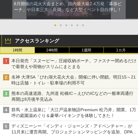
8月開催の花火大会まとめ。国内最大級2.4万発「幕張ビ
ーチ」や日本三大「長岡」など大型イベント目白押し！
●
●
●
●
●
●
アクセスランキング
1時間
24時間
1週間
1カ月
本日発売「スヌーピー」圧縮収納ポーチ。ファスナー閉めるだけ
で着替えや荷物がスリムにまとまる
名神 大津SA「びわ湖大花火大会」開催に伴い閉鎖。明日15～21
時は店舗・トイレ・駐車場の利用不可
熊本の高速道路、九州道 松橋IC～えびのICなどの一般車両通行
再開は8月後半見込み
群馬・水上温泉に「大江戸温泉物語Premium 松乃井」開業。1万
坪の庭園湯めぐり＆豪華バイキングを体験してきた！
ディズニーシー「インディ・ジョーンズ・アドベンチャー」が
11月末に運営再開。プロジェクションマッピングを追加、DPA
は1500円