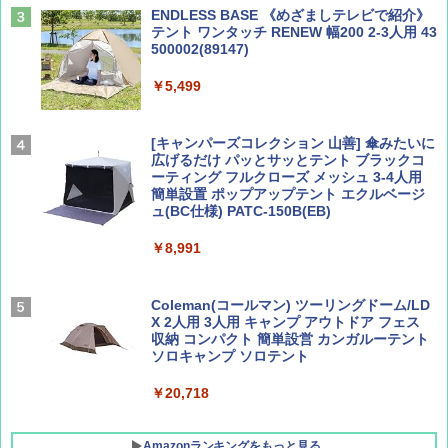
￥2,277
ENDLESS BASE 《めざましテレビで紹介》
テント ワンタッチ RENEW 幅200 2-3人用 43
500002(89147)
AIRLINE（エアライン）2026年9月号【特
地球の歩き方 スター・ウォーズ
集】ボーイング110周年を祝して！
￥5,499
￥2,695
￥1,760
[キャンパーズコレクション 山善] 傘みたいに
広げるだけ パッとサッとテント ブラックコ
ーティング フルクローズ メッシュ 3-4人用
簡単設置 ポップアップテント エクルベージ
BE-PAL(ビ-パル) 2026年 9 月号【特別付録:
新しい日本地理 地図・統計・移動から読み
ュ(BC仕様) PATC-150B(EB)
SOTO ミニマル"旅"財布 ランダム2種】
解く (講談社現代新書)
￥8,991
￥1,500
￥1,540
Coleman(コールマン) ツーリングドーム/LD
X 2人用 3人用 キャンプ アウトドア フェス
収納 コンパクト 簡単設営 カンガルーテント
ソロキャンプ ソロテント
￥20,718
Amazonランキングをもっと見る