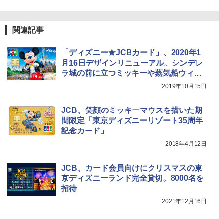
ポインターライト 強力 小型 緑色/赤色/青紫色
USB充電式 高精度 超長距離照射 長時間使用
関連記事
可能 安全ロック付き 高安全性 金属製耐久 コ
ンパクト多機能設計 持ち運び便利 アウトド
ア/オフィス/教育現場/展示会用 緑
「ディズニー★JCBカード」、2020年1
月16日デザインリニューアル。シンデレ
￥1,180
ラ城の前に立つミッキーや蒸気船ウィリ
ーなど
2019年10月15日
電動エアーポンプ SUP用 20PSI 電動ポンプ
ゴムボート 空気入れ 空気抜き 自動停止 過熱
JCB、笑顔のミッキーマウスを描いた期
保護 日光可読lcd 7種類ノズル付き
間限定「東京ディズニーリゾート35周年
￥7,299
記念カード」
2018年4月12日
JCB、カード会員向けにクリスマスの東
京ディズニーランド完全貸切。8000名を
招待
2021年12月16日