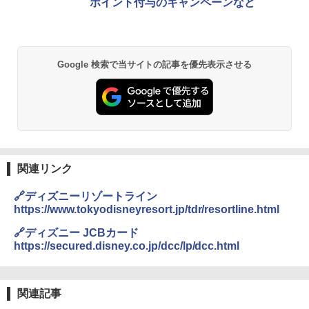
ポイント付与のキャンペーンなど
￥2,980
BUNDOK(バンドック)ソロ ドーム 1 EX BDK
-08EX カーキ ソロキャンプ ポリエステル フ
Google 検索で当サイトの記事を優先表示させる
レーム ドーム型 テント
￥14,800
熊撃退スプレー 熊よけスプレー 熊スプレー
【日本企業販売】超強力クマ対策スプレー 30
0ml（連続噴射30秒）110ml（連続噴射15
秒）射程5～10m 安全ロック搭載 携帯収納袋
関連リンク
付き ヒグマ・イノシシ対策 自治体・教育機
関の購入実績 登山・キャンプ・アウトドア・
🔗ディズニーリゾートライン
防災用品 長期保存可能 緊急時用 日本国内発
https://www.tokyodisneyresort.jp/tdr/resortline.html
送
🔗ディズニー JCBカード
￥3,680
https://secured.disney.co.jp/dcc/lp/dcc.html
DEWEL パラソル 大型 ビーチ アウトドアパ
ラソル ガーデン サイトシート付 折りたたみ
関連記事
防水 UVカット 4段階高さ調整 軽量 収納袋付