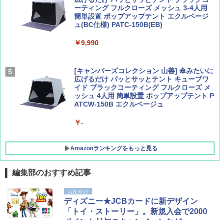
ーティング フルクローズ メッシュ 3-4人用
簡単設置 ポップアップテント エクルベージ
AIRLINE（エアライン）2026年9月号【特
A09 地球の歩き方 イタリア 2026～2027 地
ュ(BC仕様) PATC-150B(EB)
集】ボーイング110周年を祝して！
球の歩き方A ヨーロッパ
￥9,990
￥1,760
￥2,479
[キャンパーズコレクション 山善] 傘みたいに
広げるだけ パッとサッとテント キューブワ
イド ブラックコーティング フルクローズ メ
ッシュ 4人用 簡単設置 ポップアップテント P
ATCW-150B エクルベージュ
￥-
Amazonランキングをもっと見る
編集部のおすすめ記事
GRANDOOR ステンレス保冷剤 2個セット 2
お出かけ
026リニューアル 急速冷凍 空間倍増 衛生的
ディズニー★JCBカードに新デザイン
コンパクト 保冷力長持ち
「トイ・ストーリー」。新規入会で2000