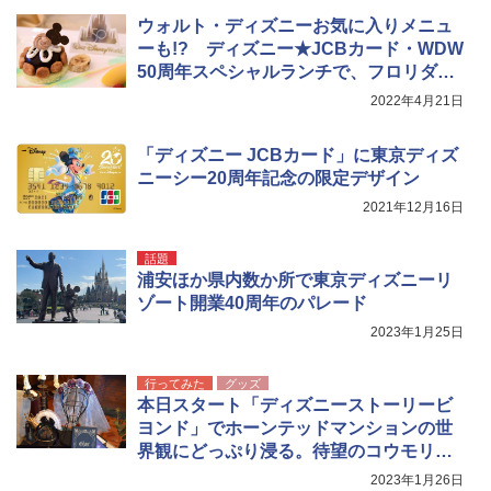
き
ウォルト・ディズニーお気に入りメニュ
ーも!? ディズニー★JCBカード・WDW
￥6,459
50周年スペシャルランチで、フロリダ気
分！
2022年4月21日
着替えテント トイレテント 透けない【換気
通気窓付き】収納袋付き UVカット 防水 防災
コンパクト iimono117 (ブルー)
「ディズニー JCBカード」に東京ディズ
ニーシー20周年記念の限定デザイン
￥3,080
2021年12月16日
話題
浦安ほか県内数か所で東京ディズニーリ
ゾート開業40周年のパレード
2023年1月25日
行ってみた
グッズ
本日スタート「ディズニーストーリービ
ヨンド」でホーンテッドマンションの世
界観にどっぷり浸る。待望のコウモリカ
チューシャも登場！
2023年1月26日