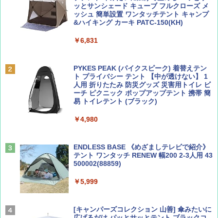
ッとサンシェード キューブ フルクローズ メ
ッシュ 簡単設置 ワンタッチテント キャンプ
￥1,500
￥2,079
&ハイキング カーキ PATC-150(KH)
￥6,831
ディズニーファン ２０２６年 ９月号 [雑
地球の歩き方 スター・ウォーズ
誌] (ＤＩＳＮＥＹ ＦＡＮ)
PYKES PEAK (パイクスピーク) 着替えテン
￥2,695
ト プライバシー テント 【中が透けない】 1
￥713
人用 折りたたみ 防災グッズ 災害用トイレ ビ
ーチ ピクニック ポップアップテント 携帯 簡
易 トイレテント (ブラック)
山と溪谷 2026年8月号「南アルプス大全」
僕が見た未来【完全版】
￥4,980
￥1,540
￥0
ENDLESS BASE 《めざましテレビで紹介》
テント ワンタッチ RENEW 幅200 2-3人用 43
500002(88859)
Coyote No.89 特集 星野道夫 夢見る旅
A26 地球の歩き方 チェコ ポーランド スロヴ
ァキア 2026～2027 地球の歩き方A ヨーロッ
￥5,999
パ
￥1,540
￥2,277
[キャンパーズコレクション 山善] 傘みたいに
広げるだけ パッとサッとテント ブラックコ