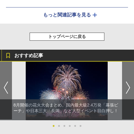
もっと関連記事を見る
トップページに戻る
おすすめ記事
8月開催の花火大会まとめ。国内最大級2.4万発「幕張ビ
ーチ」や日本三大「長岡」など大型イベント目白押し！
●
●
●
●
●
●