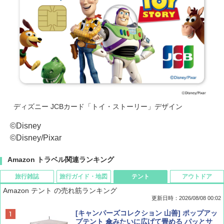
ディズニー JCBカード「トイ・ストーリー」デザイン
©Disney
©Disney/Pixar
Amazon トラベル関連ランキング
旅行雑誌
旅行ガイド・地図
テント
アウトドア
Amazon テント の売れ筋ランキング
更新日時：2026/08/08 00:02
BE-PAL(ビ-パル) 2026年 9 月号【特別付録:
D40 地球の歩き方 チェンマイ タイ北部の魅
[キャンパーズコレクション 山善] ポップアッ
SOTO ミニマル"旅"財布 ランダム2種】
力的な町 2026～2027 地球の歩き方D アジア
プテント 傘みたいに広げて畳める パッとサ