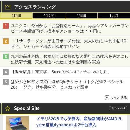
アクセスランキング
1時間
24時間
1週間
1カ月
ユニクロ、今日から「お盆特別セール」。涼感シアサッカーワン
ピース待望値下げ、撥水ギアショーツは1990円に
「リサ・ラーソン」がま口ポーチ付録、大人のおしゃれ手帖 10
月号。ジャカード織の北欧猫デザイン
九州の高速道路、お盆期間は松橋ICなど通行止め端末を先頭にし
た渋滞予測。東九州道への迂回は料金調整を実施
【週末駅弁】東京駅「Suicaのペンギン チキンのり弁」
はやぶさ50％オフの「新幹線eチケット（トクだ値スペシャル
28）」発売。秋冬乗車分、えきねっと限定
もっと見る
Special Site
メモリ32GBでも予算内。産経新聞社がAMD R
yzen搭載dynabookを2千台導入