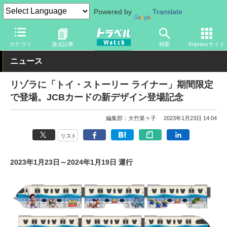
Powered by
Translate
トラベル Watch
旅の情報
観光地
ディズニーリゾート
カテゴリ
過去記事
検索
Impressサイト
ニュース
リゾラに「トイ・ストーリー ライナー」期間限定
で登場。JCBカードの新デザイン登場記念
編集部：大竹菜々子
2023年1月23日 14:04
リスト
2023年1月23日～2024年1月19日 運行