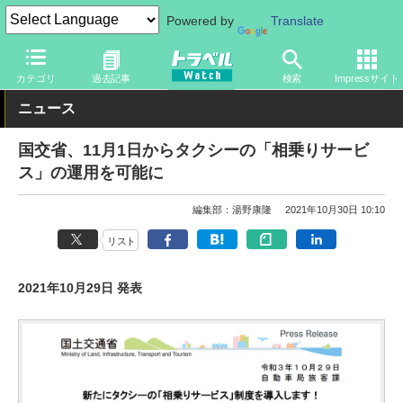
Powered by
Translate
トラベル Watch
企業・政府・官庁
政府・官庁
国土交通省
カテゴリ
過去記事
検索
Impressサイト
ニュース
国交省、11月1日からタクシーの「相乗りサービ
ス」の運用を可能に
編集部：湯野康隆
2021年10月30日 10:10
リスト
2021年10月29日 発表