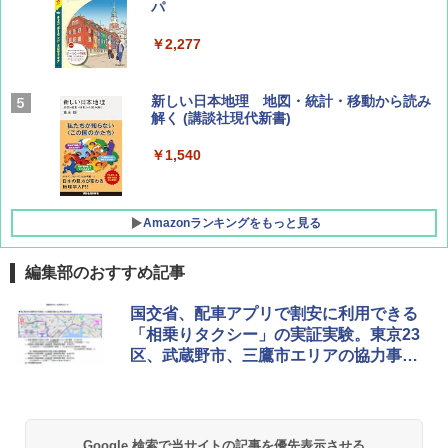
パ
￥1,540
￥2,277
AIRLINE（エアライン）2026年9月号【特
新しい日本地理 地図・統計・移動から読み
集】ボーイング110周年を祝して！
解く (講談社現代新書)
￥1,760
￥1,540
Amazonランキングをもっと見る
編集部のおすすめ記事
[キャンパーズコレクション 山善] ポップアッ
DEWEL パラソル 大型 ビーチ アウトドアパ
国交省、配車アプリで割安に利用できる
プテント 傘みたいに広げて畳める パッとサ
ラソル ガーデン サイトシート付 折りたたみ
「相乗りタクシー」の実証実験。東京23
ッとサンシェード キューブ フルクローズ メ
防水 UVカット 4段階高さ調整 軽量 収納袋付
区、武蔵野市、三鷹市エリアの協力事業
ッシュ 簡単設置 ワンタッチテント キャンプ
き
&ハイキング カーキ PATC-150(KH)
者決定
￥6,459
￥6,831
Google 検索で当サイトの記事を優先表示させる