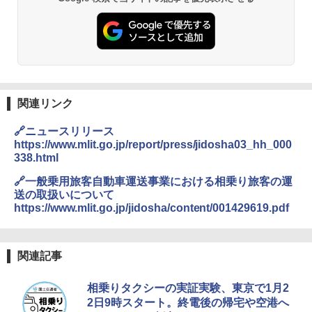
BUNDOK(バンドック)ソロ ドーム 1 EX BDK
PYKES PEAK (パイクスピーク) 着替えテン
-08EX カーキ ソロキャンプ ポリエステル フ
ト プライバシー テント 【中が透けない】 1
レーム テント
人用 折りたたみ 防災グッズ 災害用トイレ ビ
ーチ ピクニック ポップアップテント 携帯 簡
￥14,800
易 トイレテント (ブラック)
￥4,980
GRANDOOR ステンレス保冷剤 2個セット 2
026リニューアル 急速冷凍 空間倍増 衛生的
関連リンク
コンパクト 保冷力長持ち
ENDLESS BASE 《めざましテレビで紹介》
🔗ニュースリリース
テント ワンタッチ RENEW 幅200 2-3人用 43
￥2,980
https://www.mlit.go.jp/report/press/jidosha03_hh_000
500002(88859)
338.html
￥5,999
ニューエラ New Era キャップ メッシュキャ
🔗一般乗用旅客自動車運送事業における相乗り旅客の運
ップ 9FORTY AFrame 15226380 NER37C00
送の取扱いについて
94 ストーン ニューエラキャップ 9FORTYA
https://www.mlit.go.jp/jidosha/content/001429619.pdf
[キャンパーズコレクション 山善] 傘みたいに
サーフライダーファウンデーション Surfride
広げるだけ パッとサッとテント ブラックコ
r Foundation コラボ Aフレーム メンズ レデ
ーティング フルクローズ メッシュ 3-4人用
ィース 帽子 スナップバック a-frame 9フォー
簡単設置 ポップアップテント エクルベージ
ティー男女兼用ユニセックス 夏用 日除けUV
関連記事
ュ(BC仕様) PATC-150B(EB)
ケア FREE
相乗りタクシーの実証実験、東京で1月2
￥9,990
￥4,400
2日9時スタート。終電後の帰宅や空港へ