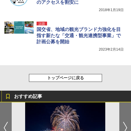
のアクセスを割安に
[キャンパーズコレクション 山善] 傘みたいに
熊撃退スプレー 熊よけスプレー 熊スプレー
2018年1月19日
広げるだけ パッとサッとテント キューブワ
【日本企業販売】超強力クマ対策スプレー 30
イド ブラックコーティング フルクローズ メ
0ml（連続噴射30秒）110ml（連続噴射15
ッシュ 4人用 簡単設置 ポップアップテント P
秒）射程5～10m 安全ロック搭載 携帯収納袋
話題
ATCW-150B エクルベージュ
付き ヒグマ・イノシシ対策 自治体・教育機
国交省、地域の観光ブランド力強化を目
関の購入実績 登山・キャンプ・アウトドア・
指す新たな「交通・観光連携型事業」で
防災用品 長期保存可能 緊急時用 日本国内発
￥-
送
計画公募を開始
2023年2月14日
￥3,680
トップページに戻る
おすすめ記事