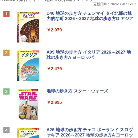
更新日時：2026/08/07 12:02
ディズニーファン ２０２６年 ９月号 [雑
D40 地球の歩き方 チェンマイ タイ北部の魅
誌] (ＤＩＳＮＥＹ ＦＡＮ)
力的な町 2026～2027 地球の歩き方D アジア
￥713
￥2,079
BE-PAL(ビ-パル) 2026年 9 月号【特別付録:
A09 地球の歩き方 イタリア 2026～2027 地
SOTO ミニマル"旅"財布 ランダム2種】
球の歩き方A ヨーロッパ
￥1,500
￥2,479
山と溪谷 2026年8月号「南アルプス大全」
地球の歩き方 スター・ウォーズ
￥1,540
￥2,695
Coyote No.89 特集 星野道夫 夢見る旅
A26 地球の歩き方 チェコ ポーランド スロヴ
ァキア 2026～2027 地球の歩き方A ヨーロッ