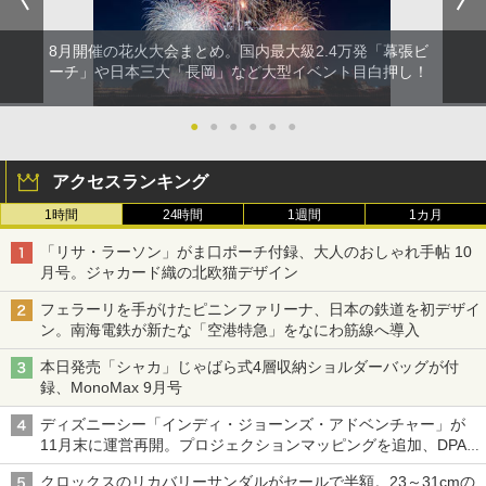
8月開催の花火大会まとめ。国内最大級2.4万発「幕張ビ
ーチ」や日本三大「長岡」など大型イベント目白押し！
●
●
●
●
●
●
アクセスランキング
1時間
24時間
1週間
1カ月
「リサ・ラーソン」がま口ポーチ付録、大人のおしゃれ手帖 10
月号。ジャカード織の北欧猫デザイン
フェラーリを手がけたピニンファリーナ、日本の鉄道を初デザイ
ン。南海電鉄が新たな「空港特急」をなにわ筋線へ導入
本日発売「シャカ」じゃばら式4層収納ショルダーバッグが付
録、MonoMax 9月号
ディズニーシー「インディ・ジョーンズ・アドベンチャー」が
11月末に運営再開。プロジェクションマッピングを追加、DPA
は1500円
クロックスのリカバリーサンダルがセールで半額。23～31cmの