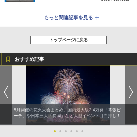
もっと関連記事を見る
トップページに戻る
おすすめ記事
8月開催の花火大会まとめ。国内最大級2.4万発「幕張ビ
ーチ」や日本三大「長岡」など大型イベント目白押し！
●
●
●
●
●
●