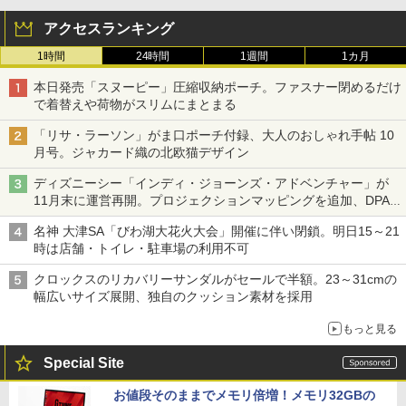
アクセスランキング
1時間
24時間
1週間
1カ月
本日発売「スヌーピー」圧縮収納ポーチ。ファスナー閉めるだけ
で着替えや荷物がスリムにまとまる
「リサ・ラーソン」がま口ポーチ付録、大人のおしゃれ手帖 10
月号。ジャカード織の北欧猫デザイン
ディズニーシー「インディ・ジョーンズ・アドベンチャー」が
11月末に運営再開。プロジェクションマッピングを追加、DPA
は1500円
名神 大津SA「びわ湖大花火大会」開催に伴い閉鎖。明日15～21
時は店舗・トイレ・駐車場の利用不可
クロックスのリカバリーサンダルがセールで半額。23～31cmの
幅広いサイズ展開、独自のクッション素材を採用
もっと見る
Special Site
お値段そのままでメモリ倍増！メモリ32GBの