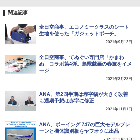
￥3,680
￥2,695
関連記事
[キャンパーズコレクション 山善] 傘みたいに
広げるだけ パッとサッとテント ブラックコ
DEWEL パラソル 大型 ビーチ アウトドアパ
全日空商事、エコノミークラスのシート
ーティング フルクローズ メッシュ 3-4人用
ラソル ガーデン サイトシート付 折りたたみ
簡単設置 ポップアップテント エクルベージ
防水 UVカット 4段階高さ調整 軽量 収納袋付
生地を使った「ガジェットポーチ」
新しい日本地理 地図・統計・移動から読み
ュ(BC仕様) PATC-150B(EB)
き
解く (講談社現代新書)
2021年9月13日
￥8,991
￥6,459
￥1,540
全日空商事、てぬぐい専門店「かまわ
ぬ」コラボ第4弾。鳥獣戯画の春旅をイメ
Coleman(コールマン) ツーリングドーム/LD
ポインターライト 強力 小型 緑色/赤色/青紫色
ージ
X 2人用 3人用 キャンプ アウトドア フェス
USB充電式 高精度 超長距離照射 長時間使用
収納 コンパクト 簡単設営 カンガルーテント
可能 安全ロック付き 高安全性 金属製耐久 コ
2021年3月23日
ソロキャンプ ソロテント
ンパクト多機能設計 持ち運び便利 アウトド
ア/オフィス/教育現場/展示会用 緑
ANA、第2四半期は赤字幅が大きく改善
￥20,718
￥1,180
も通期予想は赤字に修正
2021年11月1日
ANA、ボーイング 747の巨大モデルプレ
ーンと機体識別板をヤフオクに出品
2021年11月11日