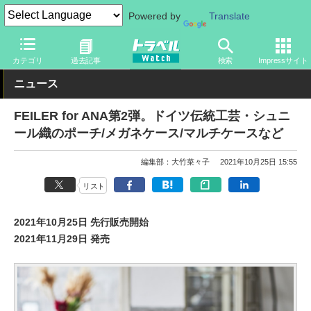
Powered by
Translate
トラベル Watch
企業・政府・官庁
国内エアライン
ANA
カテゴリ
過去記事
検索
Impressサイト
ニュース
FEILER for ANA第2弾。ドイツ伝統工芸・シュニ
ール織のポーチ/メガネケース/マルチケースなど
編集部：大竹菜々子
2021年10月25日 15:55
リスト
2021年10月25日 先行販売開始
2021年11月29日 発売