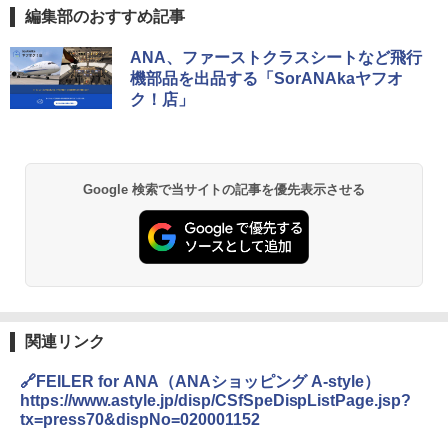
編集部のおすすめ記事
D40 地球の歩き方 チェンマイ タイ北部の魅
[キャンパーズコレクション 山善] ポップアッ
BUNDOK(バンドック)ソロ ドーム 1 EX BDK
ANA、ファーストクラスシートなど飛行
力的な町 2026～2027 地球の歩き方D アジア
プテント 傘みたいに広げて畳める パッとサ
-08EX カーキ ソロキャンプ ポリエステル フ
機部品を出品する「SorANAkaヤフオ
ッとサンシェード キューブ フルクローズ メ
レーム テント
ク！店」
ッシュ 簡単設置 ワンタッチテント キャンプ
￥2,079
&ハイキング カーキ PATC-150(KH)
￥14,800
￥6,832
A09 地球の歩き方 イタリア 2026～2027 地
GRANDOOR ステンレス保冷剤 2個セット 2
Google 検索で当サイトの記事を優先表示させる
球の歩き方A ヨーロッパ
026リニューアル 急速冷凍 空間倍増 衛生的
PYKES PEAK (パイクスピーク) 着替えテン
コンパクト 保冷力長持ち
ト プライバシー テント 【中が透けない】 1
￥2,479
人用 折りたたみ 防災グッズ 災害用トイレ ビ
￥2,980
ーチ ピクニック ポップアップテント 携帯 簡
易 トイレテント (ブラック)
A26 地球の歩き方 チェコ ポーランド スロヴ
熊撃退スプレー 熊よけスプレー 熊スプレー
￥4,980
ァキア 2026～2027 地球の歩き方A ヨーロッ
【日本企業販売】超強力クマ対策スプレー 30
パ
0ml（連続噴射30秒）110ml（連続噴射15
関連リンク
秒）射程5～10m 安全ロック搭載 携帯収納袋
￥2,277
ENDLESS BASE 《めざましテレビで紹介》
付き ヒグマ・イノシシ対策 自治体・教育機
🔗FEILER for ANA（ANAショッピング A-style）
テント ワンタッチ RENEW 幅200 2-3人用 43
関の購入実績 登山・キャンプ・アウトドア・
https://www.astyle.jp/disp/CSfSpeDispListPage.jsp?
500002(88859)
防災用品 長期保存可能 緊急時用 日本国内発
tx=press70&dispNo=020001152
送
地球の歩き方 スター・ウォーズ
￥5,499