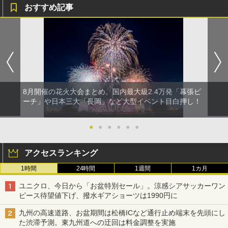
おすすめ記事
8月開催の花火大会まとめ。国内最大級2.4万発「幕張ビ
ーチ」や日本三大「長岡」など大型イベント目白押し！
●
●
●
●
●
●
アクセスランキング
1時間
24時間
1週間
1カ月
ユニクロ、今日から「お盆特別セール」。涼感シアサッカーワン
ピース待望値下げ、撥水ギアショーツは1990円に
九州の高速道路、お盆期間は松橋ICなど通行止め端末を先頭にし
た渋滞予測。東九州道への迂回は料金調整を実施