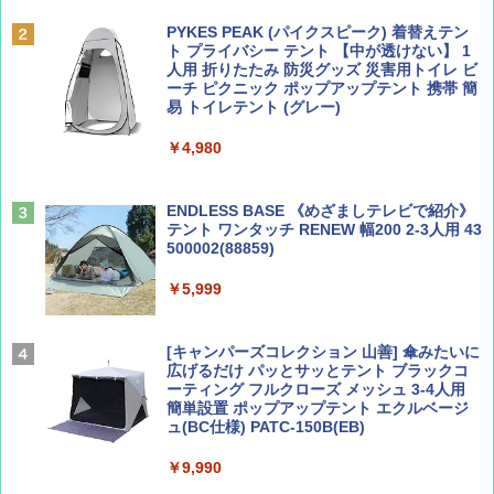
誌] (ＤＩＳＮＥＹ ＦＡＮ)
球の歩き方A ヨーロッパ
PYKES PEAK (パイクスピーク) 着替えテン
ト プライバシー テント 【中が透けない】 1
￥713
￥2,479
人用 折りたたみ 防災グッズ 災害用トイレ ビ
ーチ ピクニック ポップアップテント 携帯 簡
易 トイレテント (グレー)
山と溪谷 2026年8月号「南アルプス大全」
D40 地球の歩き方 チェンマイ タイ北部の魅
￥4,980
力的な町 2026～2027 地球の歩き方D アジア
￥1,540
￥2,079
ENDLESS BASE 《めざましテレビで紹介》
テント ワンタッチ RENEW 幅200 2-3人用 43
500002(88859)
Coyote No.89 特集 星野道夫 夢見る旅
A26 地球の歩き方 チェコ ポーランド スロヴ
ァキア 2026～2027 地球の歩き方A ヨーロッ
￥5,999
パ
￥1,540
￥2,277
[キャンパーズコレクション 山善] 傘みたいに
広げるだけ パッとサッとテント ブラックコ
ーティング フルクローズ メッシュ 3-4人用
簡単設置 ポップアップテント エクルベージ
AIRLINE（エアライン）2026年9月号【特
新しい日本地理 地図・統計・移動から読み
ュ(BC仕様) PATC-150B(EB)
集】ボーイング110周年を祝して！
解く (講談社現代新書)
￥9,990
￥1,760
￥1,540