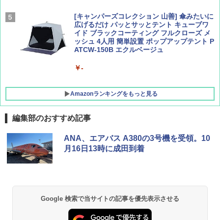
[キャンパーズコレクション 山善] 傘みたいに
広げるだけ パッとサッとテント キューブワ
イド ブラックコーティング フルクローズ メ
ッシュ 4人用 簡単設置 ポップアップテント P
ATCW-150B エクルベージュ
￥-
Amazonランキングをもっと見る
編集部のおすすめ記事
DEWEL パラソル 大型 ビーチ アウトドアパ
ANA、エアバス A380の3号機を受領。10
ラソル ガーデン サイトシート付 折りたたみ
月16日13時に成田到着
防水 UVカット 4段階高さ調整 軽量 収納袋付
き
￥6,459
Google 検索で当サイトの記事を優先表示させる
熊撃退スプレー 熊よけスプレー 熊スプレー
【日本企業販売】超強力クマ対策スプレー 30