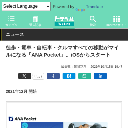
Powered by
Translate
トラベル Watch
旅の方法
空旅
マイレージ
カテゴリ
過去記事
検索
Impressサイト
ニュース
徒歩・電車・自転車・クルマすべての移動がマイ
ルになる「ANA Pocket」。iOSからスタート
編集部：鶴間花乃
2021年10月15日 19:47
リスト
2021年12月 開始