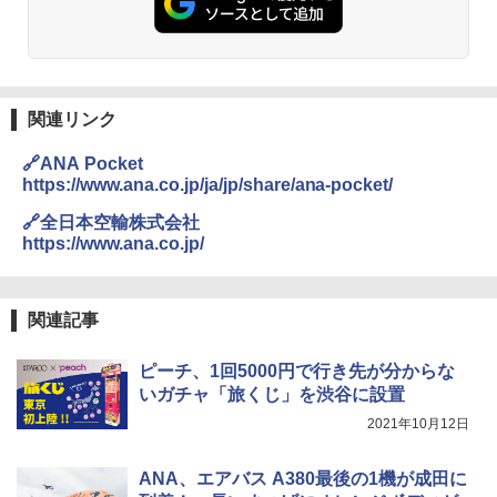
0ml（連続噴射30秒）110ml（連続噴射15
秒）射程5～10m 安全ロック搭載 携帯収納袋
付き ヒグマ・イノシシ対策 自治体・教育機
関の購入実績 登山・キャンプ・アウトドア・
防災用品 長期保存可能 緊急時用 日本国内発
送
関連リンク
￥3,680
🔗ANA Pocket
https://www.ana.co.jp/ja/jp/share/ana-pocket/
GRANDOOR ステンレス保冷剤 2個セット 2
026リニューアル 急速冷凍 空間倍増 衛生的
🔗全日本空輸株式会社
コンパクト 保冷力長持ち
https://www.ana.co.jp/
￥2,980
関連記事
ポインターライト 強力 小型 緑色/赤色/青紫色
USB充電式 高精度 超長距離照射 長時間使用
ピーチ、1回5000円で行き先が分からな
可能 安全ロック付き 高安全性 金属製耐久 コ
いガチャ「旅くじ」を渋谷に設置
ンパクト多機能設計 持ち運び便利 アウトド
ア/オフィス/教育現場/展示会用 緑
2021年10月12日
￥1,180
ANA、エアバス A380最後の1機が成田に