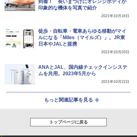
到着！ 長いまつげにオレンジボディが
電動エアーポンプ SUP用 20PSI 電動ポンプ
印象的な機体を写真で紹介
ゴムボート 空気入れ 空気抜き 自動停止 過熱
2021年10月16日
保護 日光可読lcd 7種類ノズル付き
￥7,884
徒歩・自転車・電車あらゆる移動がマイ
ルになる「Miles（マイルズ）」。JR東
日本やJALと提携
2021年10月20日
ANAとJAL、国内線チェックインシステ
ムを共用。2023年5月から
2021年10月22日
もっと関連記事を見る
トップページに戻る