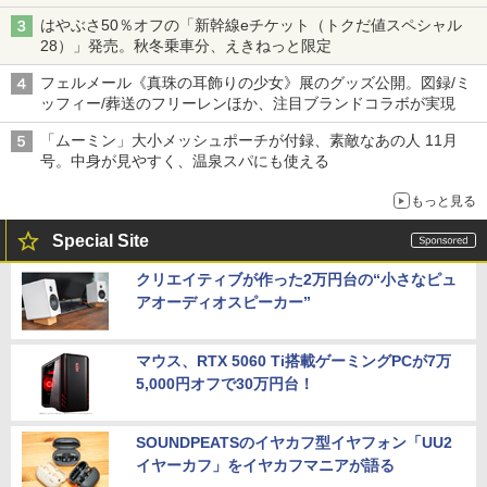
はやぶさ50％オフの「新幹線eチケット（トクだ値スペシャル
28）」発売。秋冬乗車分、えきねっと限定
フェルメール《真珠の耳飾りの少女》展のグッズ公開。図録/ミ
ッフィー/葬送のフリーレンほか、注目ブランドコラボが実現
「ムーミン」大小メッシュポーチが付録、素敵なあの人 11月
号。中身が見やすく、温泉スパにも使える
もっと見る
Special Site
クリエイティブが作った2万円台の“小さなピュ
アオーディオスピーカー”
マウス、RTX 5060 Ti搭載ゲーミングPCが7万
5,000円オフで30万円台！
SOUNDPEATSのイヤカフ型イヤフォン「UU2
イヤーカフ」をイヤカフマニアが語る