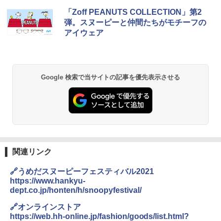
D40 地球の歩き方 チェンマイ タイ北部の魅
[キャンパーズコレクション 山善] ポップアッ
BUNDOK(バンドック)ソロ ドーム 1 EX BDK
「Zoff PEANUTS COLLECTION」第2
力的な町 2026～2027 地球の歩き方D アジア
プテント 傘みたいに広げて畳める パッとサ
-08EX カーキ ソロキャンプ ポリエステル フ
弾。スヌーピーと仲間たちがモチーフの
ッとサンシェード キューブ フルクローズ メ
レーム テント
アイウェア
ッシュ 簡単設置 ワンタッチテント キャンプ
￥2,079
&ハイキング カーキ PATC-150(KH)
￥14,800
￥6,831
A09 地球の歩き方 イタリア 2026～2027 地
GRANDOOR ステンレス保冷剤 2個セット 2
Google 検索で当サイトの記事を優先表示させる
球の歩き方A ヨーロッパ
026リニューアル 急速冷凍 空間倍増 衛生的
PYKES PEAK (パイクスピーク) 着替えテン
コンパクト 保冷力長持ち
ト プライバシー テント 【中が透けない】 1
￥2,479
人用 折りたたみ 防災グッズ 災害用トイレ ビ
￥2,980
ーチ ピクニック ポップアップテント 携帯 簡
易 トイレテント (ブラック)
地球の歩き方 スター・ウォーズ
DEWEL パラソル 大型 ビーチ アウトドアパ
￥4,980
ラソル ガーデン サイトシート付 折りたたみ
￥2,695
防水 UVカット 4段階高さ調整 軽量 収納袋付
関連リンク
き
ENDLESS BASE 《めざましテレビで紹介》
🔗うめだスヌーピーフェスティバル2021
テント ワンタッチ RENEW 幅200 2-3人用 43
￥6,999
https://www.hankyu-
500002(88859)
dept.co.jp/honten/h/snoopyfestival/
A26 地球の歩き方 チェコ ポーランド スロヴ
ァキア 2026～2027 地球の歩き方A ヨーロッ
￥5,999
熊撃退スプレー 熊よけスプレー 熊スプレー
🔗オンラインストア
パ
【日本企業販売】超強力クマ対策スプレー 30
https://web.hh-online.jp/fashion/goods/list.html?