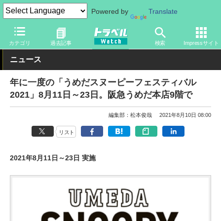
Powered by
Translate
トラベル Watch
地域
国内旅行
京都・大阪
カテゴリ
過去記事
検索
Impressサイト
ニュース
年に一度の「うめだスヌーピーフェスティバル
2021」8月11日～23日。阪急うめだ本店9階で
編集部：松本俊哉
2021年8月10日 08:00
リスト
2021年8月11日～23日 実施