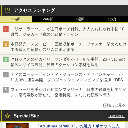
アクセスランキング
1時間
24時間
1週間
1カ月
「リサ・ラーソン」がま口ポーチ付録、大人のおしゃれ手帖 10
月号。ジャカード織の北欧猫デザイン
本日発売「スヌーピー」圧縮収納ポーチ。ファスナー閉めるだけ
で着替えや荷物がスリムにまとまる
クロックスのリカバリーサンダルがセールで半額。23～31cmの
幅広いサイズ展開、独自のクッション素材を採用
ディズニーシー「インディ・ジョーンズ・アドベンチャー」が
11月末に運営再開。プロジェクションマッピングを追加、DPA
は1500円
フェラーリを手がけたピニンファリーナ、日本の鉄道を初デザイ
ン。南海電鉄が新たな「空港特急」をなにわ筋線へ導入
もっと見る
Special Site
「A&ultima SP4000T」の魅力！ポケットに入