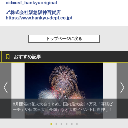
0ml（連続噴射30秒）110ml（連続噴射15
cid=usf_hankyuoriginal
￥2,277
[キャンパーズコレクション 山善] 傘みたいに
秒）射程5～10m 安全ロック搭載 携帯収納袋
広げるだけ パッとサッとテント ブラックコ
付き ヒグマ・イノシシ対策 自治体・教育機
🔗株式会社阪急阪神百貨店
ーティング フルクローズ メッシュ 3-4人用
関の購入実績 登山・キャンプ・アウトドア・
https://www.hankyu-dept.co.jp/
簡単設置 ポップアップテント エクルベージ
防災用品 長期保存可能 緊急時用 日本国内発
新しい日本地理 地図・統計・移動から読み
ュ(BC仕様) PATC-150B(EB)
送
解く (講談社現代新書)
￥9,990
￥3,680
￥1,540
トップページに戻る
[キャンパーズコレクション 山善] 傘みたいに
着替えテント トイレテント 透けない【換気
おすすめ記事
広げるだけ パッとサッとテント キューブワ
通気窓付き】収納袋付き UVカット 防水 防災
イドプラス ブラックコーティング フルクロ
コンパクト iimono117 (ブルー)
ーズ メッシュ 5人用 簡単設置 ポップアップ
テント PATCW-200B エクルベージュ
￥3,080
￥15,990
8月開催の花火大会まとめ。国内最大級2.4万発「幕張ビ
ーチ」や日本三大「長岡」など大型イベント目白押し！
●
●
●
●
●
●