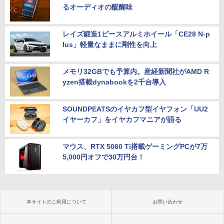
るオーディオの醍醐味
レイズ鍛造1ピースアルミホイール「CE28 N-p
lus」軽量なままに剛性を向上
メモリ32GBでも予算内。産経新聞社がAMD R
yzen搭載dynabookを2千台導入
SOUNDPEATSのイヤカフ型イヤフォン「UU2
イヤーカフ」をイヤカフマニアが語る
マウス、RTX 5060 Ti搭載ゲーミングPCが7万
5,000円オフで30万円台！
本サイトのご利用について
お問い合わせ