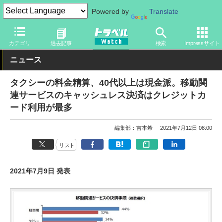
Powered by
Translate
トラベル Watch
旅の方法
その他
カテゴリ
過去記事
検索
Impressサイト
ニュース
タクシーの料金精算、40代以上は現金派。移動関
連サービスのキャッシュレス決済はクレジットカ
ード利用が最多
編集部：吉本希
2021年7月12日 08:00
リスト
2021年7月9日 発表