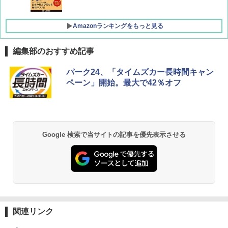
Amazonランキングをもっと見る
編集部のおすすめ記事
[キャンパーズコレクション 山善] ポップアッ
DEWEL パラソル 大型 ビーチ アウトドアパ
パーク24、「タイムズカー長時間キャン
プテント 傘みたいに広げて畳める パッとサ
ラソル ガーデン サイトシート付 折りたたみ
ペーン」開始。最大で42％オフ
ッとサンシェード キューブ フルクローズ メ
防水 UVカット 4段階高さ調整 軽量 収納袋付
ッシュ 簡単設置 ワンタッチテント キャンプ
き
&ハイキング カーキ PATC-150(KH)
￥6,459
￥6,831
Google 検索で当サイトの記事を優先表示させる
BUNDOK(バンドック)ソロ ドーム 1 EX BDK
PYKES PEAK (パイクスピーク) 着替えテン
-08EX カーキ ソロキャンプ ポリエステル フ
ト プライバシー テント 【中が透けない】 1
レーム テント
人用 折りたたみ 防災グッズ 災害用トイレ ビ
ーチ ピクニック ポップアップテント 携帯 簡
￥14,800
易 トイレテント (ブラック)
￥4,980
GRANDOOR ステンレス保冷剤 2個セット 2
関連リンク
026リニューアル 急速冷凍 空間倍増 衛生的
コンパクト 保冷力長持ち