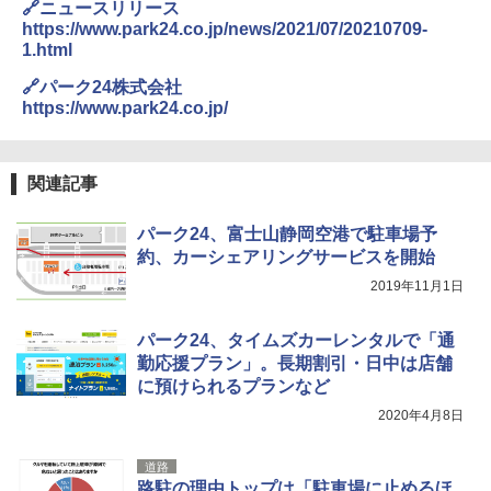
🔗ニュースリリース
ENDLESS BASE 《めざましテレビで紹介》
テント ワンタッチ RENEW 幅200 2-3人用 43
https://www.park24.co.jp/news/2021/07/20210709-
￥2,980
500002(88859)
1.html
🔗パーク24株式会社
￥5,999
ニューエラ New Era キャップ メッシュキャ
https://www.park24.co.jp/
ップ 9FORTY AFrame 15226380 NER37C00
94 ストーン ニューエラキャップ 9FORTYA
[キャンパーズコレクション 山善] 傘みたいに
サーフライダーファウンデーション Surfride
広げるだけ パッとサッとテント ブラックコ
r Foundation コラボ Aフレーム メンズ レデ
関連記事
ーティング フルクローズ メッシュ 3-4人用
ィース 帽子 スナップバック a-frame 9フォー
簡単設置 ポップアップテント エクルベージ
ティー男女兼用ユニセックス 夏用 日除けUV
ュ(BC仕様) PATC-150B(EB)
ケア FREE
パーク24、富士山静岡空港で駐車場予
約、カーシェアリングサービスを開始
￥9,990
￥4,400
2019年11月1日
[キャンパーズコレクション 山善] 傘みたいに
熊撃退スプレー 熊よけスプレー 熊スプレー
パーク24、タイムズカーレンタルで「通
広げるだけ パッとサッとテント キューブワ
【日本企業販売】超強力クマ対策スプレー 30
勤応援プラン」。長期割引・日中は店舗
イド ブラックコーティング フルクローズ メ
0ml（連続噴射30秒）110ml（連続噴射15
ッシュ 4人用 簡単設置 ポップアップテント P
秒）射程5～10m 安全ロック搭載 携帯収納袋
に預けられるプランなど
ATCW-150B エクルベージュ
付き ヒグマ・イノシシ対策 自治体・教育機
2020年4月8日
関の購入実績 登山・キャンプ・アウトドア・
防災用品 長期保存可能 緊急時用 日本国内発
￥-
送
道路
路駐の理由トップは「駐車場に止めるほ