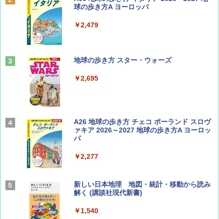
SOTO ミニマル"旅"財布 ランダム2種】
球の歩き方A ヨーロッパ
￥1,500
￥2,479
山と溪谷 2026年8月号「南アルプス大全」
地球の歩き方 スター・ウォーズ
￥1,540
￥2,695
Coyote No.89 特集 星野道夫 夢見る旅
A26 地球の歩き方 チェコ ポーランド スロヴ
ァキア 2026～2027 地球の歩き方A ヨーロッ
パ
￥1,540
￥2,277
AIRLINE（エアライン）2026年9月号【特
新しい日本地理 地図・統計・移動から読み
集】ボーイング110周年を祝して！
解く (講談社現代新書)
￥1,760
￥1,540