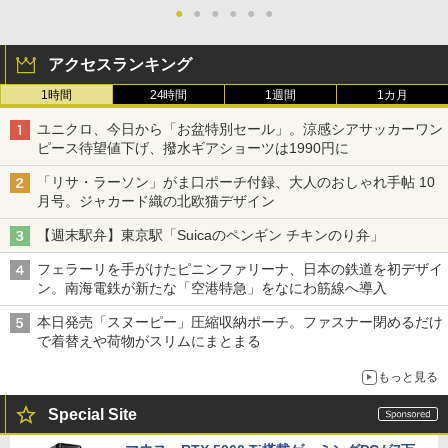
●
●
●
●
●
●
アクセスランキング
1時間
24時間
1週間
1カ月
ユニクロ、今日から「お盆特別セール」。涼感シアサッカーワン
ピース待望値下げ、撥水ギアショーツは1990円に
「リサ・ラーソン」がま口ポーチ付録、大人のおしゃれ手帖 10
月号。ジャカード織の北欧猫デザイン
【週末駅弁】東京駅「Suicaのペンギン チキンのり弁」
フェラーリを手がけたピニンファリーナ、日本の鉄道を初デザイ
ン。南海電鉄が新たな「空港特急」をなにわ筋線へ導入
本日発売「スヌーピー」圧縮収納ポーチ。ファスナー閉めるだけ
で着替えや荷物がスリムにまとまる
もっと見る
Special Site