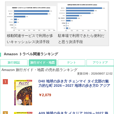
移動関連サービスで利用が多
駐車場で利用できたら便利だ
いキャッシュレス決済手段
と思う決済手段
Amazon トラベル関連ランキング
旅行雑誌
旅行ガイド・地図
テント
アウトドア
Amazon 旅行ガイド・地図 の売れ筋ランキング
更新日時：2026/08/07 12:02
ディズニーファン ２０２６年 ９月号 [雑
D40 地球の歩き方 チェンマイ タイ北部の魅
誌] (ＤＩＳＮＥＹ ＦＡＮ)
力的な町 2026～2027 地球の歩き方D アジア
￥713
￥2,079
BE-PAL(ビ-パル) 2026年 9 月号【特別付録:
A09 地球の歩き方 イタリア 2026～2027 地