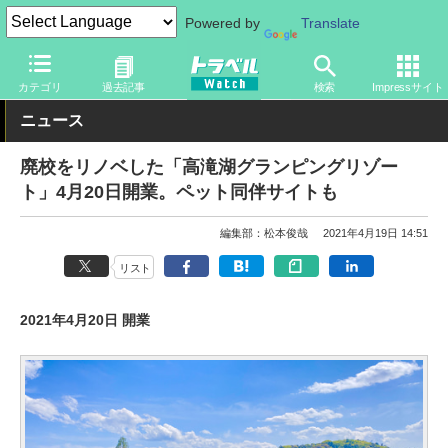
Powered by
Translate
トラベル Watch
地域
国内旅行
関東
カテゴリ
過去記事
検索
Impressサイト
ニュース
廃校をリノベした「高滝湖グランピングリゾー
ト」4月20日開業。ペット同伴サイトも
編集部：松本俊哉
2021年4月19日 14:51
リスト
2021年4月20日 開業