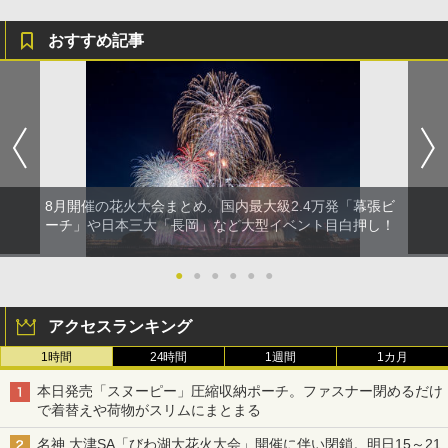
おすすめ記事
8月開催の花火大会まとめ。国内最大級2.4万発「幕張ビ
ーチ」や日本三大「長岡」など大型イベント目白押し！
●
●
●
●
●
●
アクセスランキング
1時間
24時間
1週間
1カ月
本日発売「スヌーピー」圧縮収納ポーチ。ファスナー閉めるだけ
で着替えや荷物がスリムにまとまる
名神 大津SA「びわ湖大花火大会」開催に伴い閉鎖。明日15～21