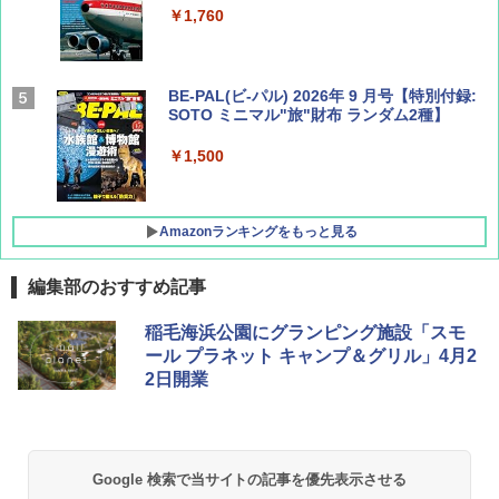
￥1,760
BE-PAL(ビ-パル) 2026年 9 月号【特別付録:
SOTO ミニマル"旅"財布 ランダム2種】
￥1,500
Amazonランキングをもっと見る
編集部のおすすめ記事
D40 地球の歩き方 チェンマイ タイ北部の魅
[キャンパーズコレクション 山善] ポップアッ
BUNDOK(バンドック)ソロ ドーム 1 EX BDK
稲毛海浜公園にグランピング施設「スモ
力的な町 2026～2027 地球の歩き方D アジア
プテント 傘みたいに広げて畳める パッとサ
-08EX カーキ ソロキャンプ ポリエステル フ
ール プラネット キャンプ＆グリル」4月2
ッとサンシェード キューブ フルクローズ メ
レーム テント
2日開業
ッシュ 簡単設置 ワンタッチテント キャンプ
￥2,079
&ハイキング カーキ PATC-150(KH)
￥14,800
￥6,832
A09 地球の歩き方 イタリア 2026～2027 地
GRANDOOR ステンレス保冷剤 2個セット 2
Google 検索で当サイトの記事を優先表示させる
球の歩き方A ヨーロッパ
026リニューアル 急速冷凍 空間倍増 衛生的