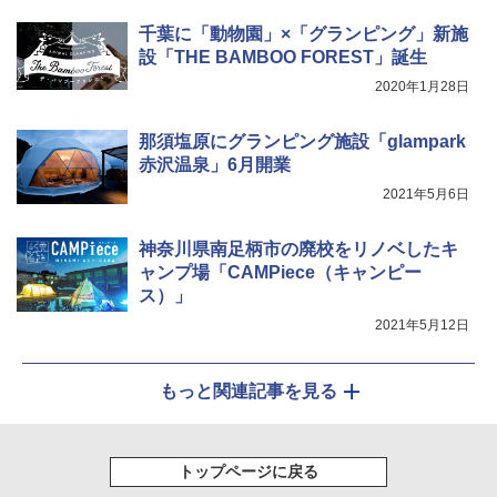
Coleman(コールマン) ツーリングドーム/LD
X 2人用 3人用 キャンプ アウトドア フェス
￥7,299
千葉に「動物園」×「グランピング」新施
収納 コンパクト 簡単設営 カンガルーテント
設「THE BAMBOO FOREST」誕生
ソロキャンプ ソロテント
2020年1月28日
￥20,718
那須塩原にグランピング施設「glampark
赤沢温泉」6月開業
2021年5月6日
神奈川県南足柄市の廃校をリノベしたキ
ャンプ場「CAMPiece（キャンピー
ス）」
2021年5月12日
もっと関連記事を見る
トップページに戻る