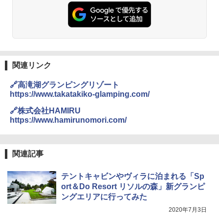
PYKES PEAK (パイクスピーク) 着替えテン
コンパクト 保冷力長持ち
ト プライバシー テント 【中が透けない】 1
￥2,479
人用 折りたたみ 防災グッズ 災害用トイレ ビ
￥2,980
ーチ ピクニック ポップアップテント 携帯 簡
易 トイレテント (オリーブ)
A26 地球の歩き方 チェコ ポーランド スロヴ
DEWEL パラソル 大型 ビーチ アウトドアパ
￥-
ァキア 2026～2027 地球の歩き方A ヨーロッ
ラソル ガーデン サイトシート付 折りたたみ
パ
防水 UVカット 4段階高さ調整 軽量 収納袋付
関連リンク
き
￥2,277
ENDLESS BASE 《めざましテレビで紹介》
🔗高滝湖グランピングリゾート
テント ワンタッチ RENEW 幅200 2-3人用 43
￥6,459
https://www.takatakiko-glamping.com/
500002(89147)
地球の歩き方 スター・ウォーズ
🔗株式会社HAMIRU
￥5,499
ポインターライト 強力 小型 緑色/赤色/青紫色
https://www.hamirunomori.com/
￥2,695
USB充電式 高精度 超長距離照射 長時間使用
可能 安全ロック付き 高安全性 金属製耐久 コ
[キャンパーズコレクション 山善] 傘みたいに
ンパクト多機能設計 持ち運び便利 アウトド
広げるだけ パッとサッとテント ブラックコ
ア/オフィス/教育現場/展示会用 緑
関連記事
ーティング フルクローズ メッシュ 3-4人用
簡単設置 ポップアップテント エクルベージ
新しい日本地理 地図・統計・移動から読み
￥1,180
テントキャビンやヴィラに泊まれる「Sp
ュ(BC仕様) PATC-150B(EB)
解く (講談社現代新書)
ort＆Do Resort リソルの森」新グランピ
￥8,991
￥1,540
ングエリアに行ってみた
電動エアーポンプ SUP用 20PSI 電動ポンプ
ゴムボート 空気入れ 空気抜き 自動停止 過熱
2020年7月3日
保護 日光可読lcd 7種類ノズル付き