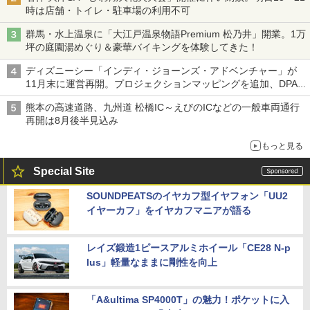
時は店舗・トイレ・駐車場の利用不可
群馬・水上温泉に「大江戸温泉物語Premium 松乃井」開業。1万
坪の庭園湯めぐり＆豪華バイキングを体験してきた！
ディズニーシー「インディ・ジョーンズ・アドベンチャー」が
11月末に運営再開。プロジェクションマッピングを追加、DPA
は1500円
熊本の高速道路、九州道 松橋IC～えびのICなどの一般車両通行
再開は8月後半見込み
もっと見る
Special Site
SOUNDPEATSのイヤカフ型イヤフォン「UU2
イヤーカフ」をイヤカフマニアが語る
レイズ鍛造1ピースアルミホイール「CE28 N-p
lus」軽量なままに剛性を向上
「A&ultima SP4000T」の魅力！ポケットに入