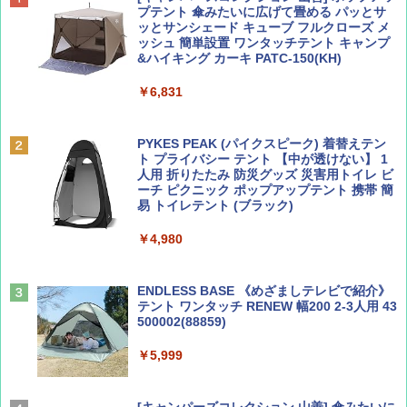
SOTO ミニマル"旅"財布 ランダム2種】
力的な町 2026～2027 地球の歩き方D アジア
プテント 傘みたいに広げて畳める パッとサ
ッとサンシェード キューブ フルクローズ メ
ッシュ 簡単設置 ワンタッチテント キャンプ
￥1,500
￥2,079
&ハイキング カーキ PATC-150(KH)
￥6,831
ディズニーファン ２０２６年 ９月号 [雑
地球の歩き方 スター・ウォーズ
誌] (ＤＩＳＮＥＹ ＦＡＮ)
PYKES PEAK (パイクスピーク) 着替えテン
￥2,695
ト プライバシー テント 【中が透けない】 1
￥713
人用 折りたたみ 防災グッズ 災害用トイレ ビ
ーチ ピクニック ポップアップテント 携帯 簡
易 トイレテント (ブラック)
山と溪谷 2026年8月号「南アルプス大全」
僕が見た未来【完全版】
￥4,980
￥1,540
￥0
ENDLESS BASE 《めざましテレビで紹介》
テント ワンタッチ RENEW 幅200 2-3人用 43
500002(88859)
Coyote No.89 特集 星野道夫 夢見る旅
A26 地球の歩き方 チェコ ポーランド スロヴ
ァキア 2026～2027 地球の歩き方A ヨーロッ
￥5,999
パ
￥1,540
￥2,277
[キャンパーズコレクション 山善] 傘みたいに