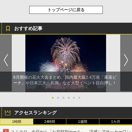
トップページに戻る
おすすめ記事
8月開催の花火大会まとめ。国内最大級2.4万発「幕張ビ
ーチ」や日本三大「長岡」など大型イベント目白押し！
●
●
●
●
●
●
アクセスランキング
1時間
24時間
1週間
1カ月
ユニクロ、今日から「お盆特別セール」。涼感シアサッカーワン