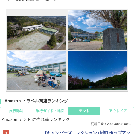
Amazon トラベル関連ランキング
旅行雑誌
旅行ガイド・地図
テント
アウトドア
Amazon テント の売れ筋ランキング
更新日時：2026/08/08 00:02
BE-PAL(ビ-パル) 2026年 9 月号【特別付録:
D40 地球の歩き方 チェンマイ タイ北部の魅
[キャンパーズコレクション 山善] ポップアッ