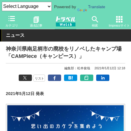
Powered by
Translate
トラベル Watch
地域
国内旅行
関東
カテゴリ
過去記事
検索
Impressサイト
ニュース
神奈川県南足柄市の廃校をリノベしたキャンプ場
「CAMPiece（キャンピース）」
編集部：松本俊哉
2021年5月12日 12:18
リスト
2021年5月12日 発表