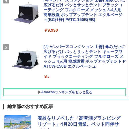
広げるだけ パッとサッとテント ブラックコ
ーティング フルクローズ メッシュ 3-4人用
簡単設置 ポップアップテント エクルベージ
AIRLINE（エアライン）2026年9月号【特
A09 地球の歩き方 イタリア 2026～2027 地
ュ(BC仕様) PATC-150B(EB)
集】ボーイング110周年を祝して！
球の歩き方A ヨーロッパ
￥9,990
￥1,760
￥2,479
[キャンパーズコレクション 山善] 傘みたいに
広げるだけ パッとサッとテント キューブワ
イド ブラックコーティング フルクローズ メ
ッシュ 4人用 簡単設置 ポップアップテント P
ATCW-150B エクルベージュ
￥-
Amazonランキングをもっと見る
編集部のおすすめ記事
GRANDOOR ステンレス保冷剤 2個セット 2
廃校をリノベした「高滝湖グランピング
026リニューアル 急速冷凍 空間倍増 衛生的
リゾート」4月20日開業。ペット同伴サ
コンパクト 保冷力長持ち