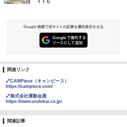
イトも
￥2,980
BUNDOK(バンドック)ソロ ドーム 1 EX BDK
Google 検索で当サイトの記事を優先表示させる
-08EX カーキ ソロキャンプ ポリエステル フ
レーム ドーム型 テント
￥14,800
熊撃退スプレー 熊よけスプレー 熊スプレー
【日本企業販売】超強力クマ対策スプレー 30
0ml（連続噴射30秒）110ml（連続噴射15
関連リンク
秒）射程5～10m 安全ロック搭載 携帯収納袋
付き ヒグマ・イノシシ対策 自治体・教育機
🔗CAMPiece（キャンピース）
関の購入実績 登山・キャンプ・アウトドア・
https://campiece.com/
防災用品 長期保存可能 緊急時用 日本国内発
送
🔗株式会社運動会屋
https://www.undokai.co.jp/
￥3,680
DEWEL パラソル 大型 ビーチ アウトドアパ
関連記事
ラソル ガーデン サイトシート付 折りたたみ