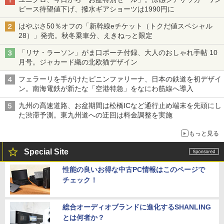
ピース待望値下げ、撥水ギアショーツは1990円に
はやぶさ50％オフの「新幹線eチケット（トクだ値スペシャル
28）」発売。秋冬乗車分、えきねっと限定
「リサ・ラーソン」がま口ポーチ付録、大人のおしゃれ手帖 10
月号。ジャカード織の北欧猫デザイン
フェラーリを手がけたピニンファリーナ、日本の鉄道を初デザイ
ン。南海電鉄が新たな「空港特急」をなにわ筋線へ導入
九州の高速道路、お盆期間は松橋ICなど通行止め端末を先頭にし
た渋滞予測。東九州道への迂回は料金調整を実施
もっと見る
Special Site
性能の良いお得な中古PC情報はこのページで
チェック！
総合オーディオブランドに進化するSHANLING
とは何者か？