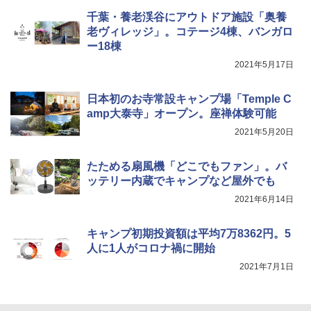
防水 UVカット 4段階高さ調整 軽量 収納袋付
千葉・養老渓谷にアウトドア施設「奥養
き
老ヴィレッジ」。コテージ4棟、バンガロ
￥6,459
ー18棟
2021年5月17日
着替えテント トイレテント 透けない【換気
通気窓付き】収納袋付き UVカット 防水 防災
日本初のお寺常設キャンプ場「Temple C
コンパクト iimono117 (ブルー)
amp大泰寺」オープン。座禅体験可能
￥3,080
2021年5月20日
たためる扇風機「どこでもファン」。バ
ッテリー内蔵でキャンプなど屋外でも
2021年6月14日
キャンプ初期投資額は平均7万8362円。5
人に1人がコロナ禍に開始
2021年7月1日