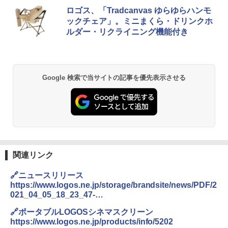
[キャンパーズコレクション 山善] ポップアッ
BUNDOK(バンドック)ソロ ドーム 1 EX BDK
ロゴス、「Tradcanvas ゆらゆらハンモ
プテント 傘みたいに広げて畳める パッとサ
-08EX カーキ ソロキャンプ ポリエステル フ
ックチェア」。ミニまくら・ドリンクホ
ッとサンシェード キューブ フルクローズ メ
レーム テント
ルダー・リクライニング機能付き
ッシュ 簡単設置 ワンタッチテント キャンプ
&ハイキング カーキ PATC-150(KH)
￥14,800
￥6,831
GRANDOOR ステンレス保冷剤 2個セット 2
Google 検索で当サイトの記事を優先表示させる
026リニューアル 急速冷凍 空間倍増 衛生的
PYKES PEAK (パイクスピーク) 着替えテン
コンパクト 保冷力長持ち
ト プライバシー テント 【中が透けない】 1
人用 折りたたみ 防災グッズ 災害用トイレ ビ
￥2,980
ーチ ピクニック ポップアップテント 携帯 簡
易 トイレテント (ブラック)
DEWEL パラソル 大型 ビーチ アウトドアパ
￥4,980
ラソル ガーデン サイトシート付 折りたたみ
防水 UVカット 4段階高さ調整 軽量 収納袋付
関連リンク
き
ENDLESS BASE 《めざましテレビで紹介》
🔗ニュースリリース
テント ワンタッチ RENEW 幅200 2-3人用 43
￥6,999
https://www.logos.ne.jp/storage/brandsite/news/PDF/2
500002(88859)
021_04_05_18_23_47-
20210406%E3%80%90WEB%E3%80%91%E3%80%8C
￥5,999
熊撃退スプレー 熊よけスプレー 熊スプレー
🔗ポータブルLOGOSシネマスクリーン
%E3%83%9B%E3%82%9A%E3%83%BC%E3%82%BF
【日本企業販売】超強力クマ対策スプレー 30
https://www.logos.ne.jp/products/info/5202
%E3%83%95%E3%82%99%E3%83%AB%20LOGOS%
0ml（連続噴射30秒）110ml（連続噴射15