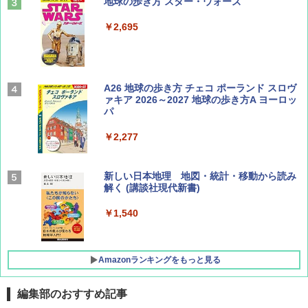
山と溪谷 2026年8月号「南アルプス大全」
地球の歩き方 スター・ウォーズ
￥1,540
￥2,695
Coyote No.89 特集 星野道夫 夢見る旅
A26 地球の歩き方 チェコ ポーランド スロヴ
ァキア 2026～2027 地球の歩き方A ヨーロッ
パ
￥1,540
￥2,277
AIRLINE（エアライン）2026年9月号【特
新しい日本地理 地図・統計・移動から読み
集】ボーイング110周年を祝して！
解く (講談社現代新書)
￥1,760
￥1,540
Amazonランキングをもっと見る
編集部のおすすめ記事