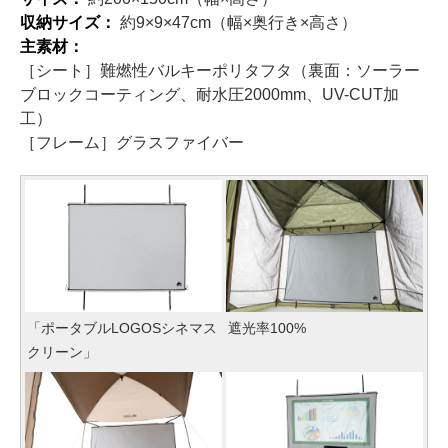
収納サイズ：
約9×9×47cm（幅×奥行き×高さ）
主素材：
［シート］難燃性バルキーポリタフタ（裏面：ソーラー
ブロックコーティング、耐水圧2000mm、UV-CUT加
工）
［フレーム］グラスファイバー
「ポータブルLOGOSシネマス
遮光率100%
クリーン」