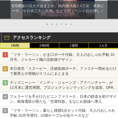
8月開催の花火大会まとめ。国内最大級2.4万発「幕張ビ
ーチ」や日本三大「長岡」など大型イベント目白押し！
●
●
●
●
●
●
アクセスランキング
1時間
24時間
1週間
1カ月
「リサ・ラーソン」がま口ポーチ付録、大人のおしゃれ手帖 10
月号。ジャカード織の北欧猫デザイン
本日発売「スヌーピー」圧縮収納ポーチ。ファスナー閉めるだけ
で着替えや荷物がスリムにまとまる
ディズニーシー「インディ・ジョーンズ・アドベンチャー」が
11月末に運営再開。プロジェクションマッピングを追加、DPA
は1500円
フェラーリを手がけたピニンファリーナ、日本の鉄道を初デザイ
ン。南海電鉄が新たな「空港特急」をなにわ筋線へ導入
「リサ・ラーソン」暮らし雑貨5点セット付録、大人のおしゃれ
手帖 10月号増刊。USBケーブルや缶ケースなど