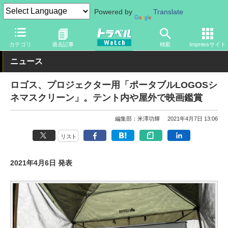
Powered by
Translate
トラベル Watch
旅のアイテム
旅行グッズ
その他
カテゴリ
過去記事
検索
Impressサイト
ニュース
ロゴス、プロジェクター用「ポータブルLOGOSシ
ネマスクリーン」。テント内や屋外で映画鑑賞
編集部：米澤功輝
2021年4月7日 13:06
リスト
2021年4月6日 発表