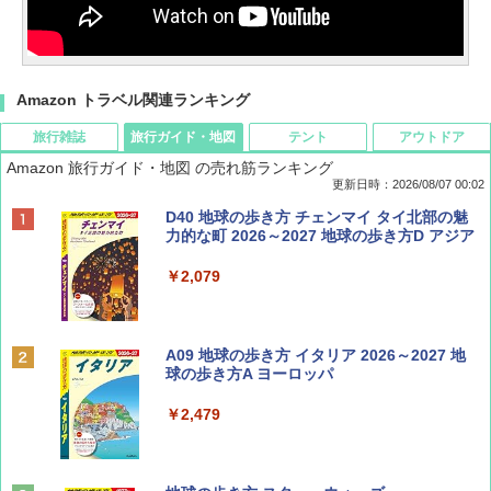
Amazon トラベル関連ランキング
旅行雑誌
旅行ガイド・地図
テント
アウトドア
Amazon 旅行ガイド・地図 の売れ筋ランキング
更新日時：2026/08/07 00:02
ディズニーファン ２０２６年 ９月号 [雑
D40 地球の歩き方 チェンマイ タイ北部の魅
誌] (ＤＩＳＮＥＹ ＦＡＮ)
力的な町 2026～2027 地球の歩き方D アジア
￥713
￥2,079
BE-PAL(ビ-パル) 2026年 9 月号【特別付録:
A09 地球の歩き方 イタリア 2026～2027 地
SOTO ミニマル"旅"財布 ランダム2種】
球の歩き方A ヨーロッパ
￥1,500
￥2,479