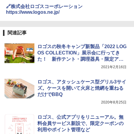
E3%82%B7%E3%83%8D%E3%83%9E%E3%82%B9%
[キャンパーズコレクション 山善] 傘みたいに
秒）射程5～10m 安全ロック搭載 携帯収納袋
🔗株式会社ロゴスコーポレーション
E3%82%AF%E3%83%AA%E3%83%BC%E3%83%B3
広げるだけ パッとサッとテント ブラックコ
付き ヒグマ・イノシシ対策 自治体・教育機
https://www.logos.ne.jp/
%E3%80%8D_%E6%9C%80%E7%B5%82%E7%A8%B
ーティング フルクローズ メッシュ 3-4人用
関の購入実績 登山・キャンプ・アウトドア・
F.pdf
簡単設置 ポップアップテント エクルベージ
防災用品 長期保存可能 緊急時用 日本国内発
ュ(BC仕様) PATC-150B(EB)
送
関連記事
￥9,990
￥3,680
ロゴスの秋冬キャンプ新製品「2022 LOG
OS COLLECTION」展示会に行ってき
[キャンパーズコレクション 山善] 傘みたいに
着替えテント トイレテント 透けない【換気
広げるだけ パッとサッとテント キューブワ
通気窓付き】収納袋付き UVカット 防水 防災
た！ 新作テント・調理器具・限定アイ
イドプラス ブラックコーティング フルクロ
コンパクト iimono117 (ブルー)
テムもたくさん
2021年2月16日
ーズ メッシュ 5人用 簡単設置 ポップアップ
テント PATCW-200B エクルベージュ
￥3,080
ロゴス、アタッシュケース型グリル3サイ
￥15,990
ズ。ケースを開いて火床と焼網を重ねる
だけでBBQ
2020年8月25日
ロゴス、公式アプリをリニューアル。無
料会員サービス新設で、限定クーポンの
利用やポイント管理など