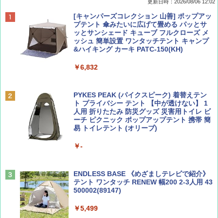
更新日時：2026/08/06 12:02
ディズニーファン ２０２６年 ９月号 [雑
D40 地球の歩き方 チェンマイ タイ北部の魅
[キャンパーズコレクション 山善] ポップアッ
誌] (ＤＩＳＮＥＹ ＦＡＮ)
力的な町 2026～2027 地球の歩き方D アジア
プテント 傘みたいに広げて畳める パッとサ
ッとサンシェード キューブ フルクローズ メ
ッシュ 簡単設置 ワンタッチテント キャンプ
￥713
￥2,079
&ハイキング カーキ PATC-150(KH)
￥6,832
Coyote No.89 特集 星野道夫 夢見る旅
A09 地球の歩き方 イタリア 2026～2027 地
球の歩き方A ヨーロッパ
PYKES PEAK (パイクスピーク) 着替えテン
￥1,540
ト プライバシー テント 【中が透けない】 1
￥2,479
人用 折りたたみ 防災グッズ 災害用トイレ ビ
ーチ ピクニック ポップアップテント 携帯 簡
易 トイレテント (オリーブ)
山と溪谷 2026年8月号「南アルプス大全」
A26 地球の歩き方 チェコ ポーランド スロヴ
￥-
ァキア 2026～2027 地球の歩き方A ヨーロッ
パ
￥1,540
￥2,277
ENDLESS BASE 《めざましテレビで紹介》
テント ワンタッチ RENEW 幅200 2-3人用 43
500002(89147)
AIRLINE（エアライン）2026年9月号【特
地球の歩き方 スター・ウォーズ
集】ボーイング110周年を祝して！
￥5,499