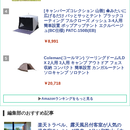
￥2,695
￥1,760
[キャンパーズコレクション 山善] 傘みたいに
広げるだけ パッとサッとテント ブラックコ
ーティング フルクローズ メッシュ 3-4人用
簡単設置 ポップアップテント エクルベージ
BE-PAL(ビ-パル) 2026年 9 月号【特別付録:
新しい日本地理 地図・統計・移動から読み
ュ(BC仕様) PATC-150B(EB)
SOTO ミニマル"旅"財布 ランダム2種】
解く (講談社現代新書)
￥8,991
￥1,500
￥1,540
Coleman(コールマン) ツーリングドーム/LD
X 2人用 3人用 キャンプ アウトドア フェス
収納 コンパクト 簡単設営 カンガルーテント
ソロキャンプ ソロテント
￥20,718
Amazonランキングをもっと見る
編集部のおすすめ記事
BUNDOK(バンドック)ソロ ドーム 1 EX BDK
楽天トラベル、露天風呂付客室が人気の
-08EX カーキ ソロキャンプ ポリエステル フ