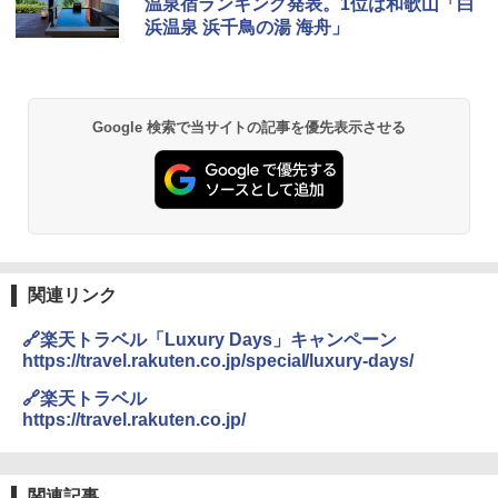
温泉宿ランキング発表。1位は和歌山「白
レーム テント
浜温泉 浜千鳥の湯 海舟」
￥14,800
GRANDOOR ステンレス保冷剤 2個セット 2
Google 検索で当サイトの記事を優先表示させる
026リニューアル 急速冷凍 空間倍増 衛生的
コンパクト 保冷力長持ち
￥2,980
DEWEL パラソル 大型 ビーチ アウトドアパ
ラソル ガーデン サイトシート付 折りたたみ
防水 UVカット 4段階高さ調整 軽量 収納袋付
関連リンク
き
🔗楽天トラベル「Luxury Days」キャンペーン
￥6,459
https://travel.rakuten.co.jp/special/luxury-days/
🔗楽天トラベル
ポインターライト 強力 小型 緑色/赤色/青紫色
https://travel.rakuten.co.jp/
USB充電式 高精度 超長距離照射 長時間使用
可能 安全ロック付き 高安全性 金属製耐久 コ
ンパクト多機能設計 持ち運び便利 アウトド
ア/オフィス/教育現場/展示会用 緑
関連記事