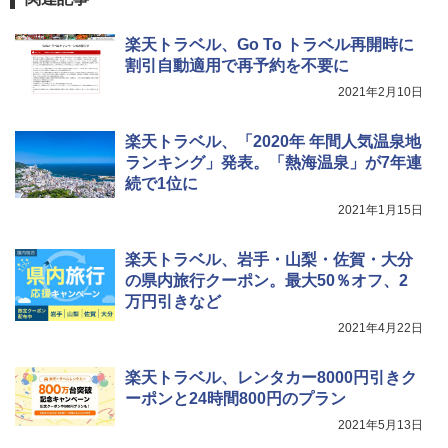
￥1,180
楽天トラベル、Go To トラベル再開時に
割引自動適用で再予約を不要に
電動エアーポンプ SUP用 20PSI 電動ポンプ
2021年2月10日
ゴムボート 空気入れ 空気抜き 自動停止 過熱
保護 日光可読lcd 7種類ノズル付き
楽天トラベル、「2020年 年間人気温泉地
￥7,299
ランキング」発表。「熱海温泉」が7年連
続で1位に
2021年1月15日
楽天トラベル、岩手・山梨・佐賀・大分
の県内旅行クーポン。最大50％オフ、2
万円引きなど
2021年4月22日
楽天トラベル、レンタカー8000円引きク
ーポンと24時間800円のプラン
2021年5月13日