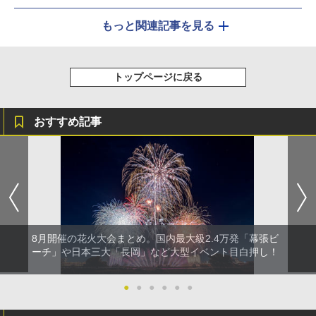
もっと関連記事を見る
トップページに戻る
おすすめ記事
8月開催の花火大会まとめ。国内最大級2.4万発「幕張ビ
ーチ」や日本三大「長岡」など大型イベント目白押し！
●
●
●
●
●
●