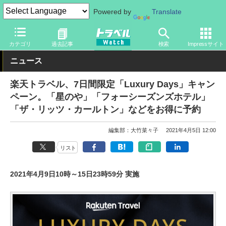
Powered by
Translate
トラベル Watch
旅の情報
書籍・Web
Webサイト
カテゴリ
過去記事
検索
Impressサイト
ニュース
楽天トラベル、7日間限定「Luxury Days」キャン
ペーン。「星のや」「フォーシーズンズホテル」
「ザ・リッツ・カールトン」などをお得に予約
編集部：大竹菜々子
2021年4月5日 12:00
リスト
2021年4月9日10時～15日23時59分 実施