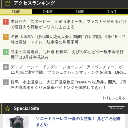
アクセスランキング
1時間
24時間
1週間
1カ月
本日発売「スヌーピー」圧縮収納ポーチ。ファスナー閉めるだけ
で着替えや荷物がスリムにまとまる
名神 大津SA「びわ湖大花火大会」開催に伴い閉鎖。明日15～21
時は店舗・トイレ・駐車場の利用不可
熊本の高速道路、九州道 松橋IC～えびのICなどの一般車両通行
再開は8月後半見込み
ディズニーシー「インディ・ジョーンズ・アドベンチャー」が
11月末に運営再開。プロジェクションマッピングを追加、DPA
は1500円
群馬・水上温泉に「大江戸温泉物語Premium 松乃井」開業。1万
坪の庭園湯めぐり＆豪華バイキングを体験してきた！
もっと見る
Special Site
ソニーミラーレス一眼の大特集！ 見どころ記事
まとめ