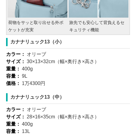
荷物をサッと取り出せる外ポ
旅先でも安心して背負えるセ
ケットが充実
キュリティ機能
カナナリュック13（小）
カラー：
オリーブ
サイズ：
30×13×32cm（幅×奥行き×高さ）
重量：
400g
容量：
9L
価格：
1万4300円
カナナリュック13（中）
カラー：
オリーブ
サイズ：
28×16×35cm（幅×奥行き×高さ）
重量：
400g
容量：
13L