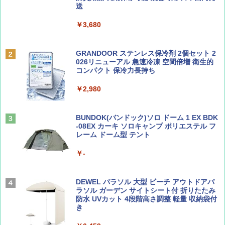
送
ディズニーファン ２０２６年 ９月号 [雑
地球の歩き方 スター・ウォーズ
誌] (ＤＩＳＮＥＹ ＦＡＮ)
￥3,680
PYKES PEAK (パイクスピーク) 着替えテン
￥2,695
ト プライバシー テント 【中が透けない】 1
￥713
人用 折りたたみ 防災グッズ 災害用トイレ ビ
ーチ ピクニック ポップアップテント 携帯 簡
GRANDOOR ステンレス保冷剤 2個セット 2
易 トイレテント (グレー)
026リニューアル 急速冷凍 空間倍増 衛生的
コンパクト 保冷力長持ち
山と溪谷 2026年8月号「南アルプス大全」
A09 地球の歩き方 イタリア 2026～2027 地
￥4,980
球の歩き方A ヨーロッパ
￥2,980
￥1,540
￥2,479
ENDLESS BASE 《めざましテレビで紹介》
テント ワンタッチ RENEW 幅200 2-3人用 43
BUNDOK(バンドック)ソロ ドーム 1 EX BDK
500002(88859)
-08EX カーキ ソロキャンプ ポリエステル フ
レーム ドーム型 テント
Coyote No.89 特集 星野道夫 夢見る旅
A26 地球の歩き方 チェコ ポーランド スロヴ
ァキア 2026～2027 地球の歩き方A ヨーロッ
￥5,999
パ
￥-
￥1,540
￥2,277
[キャンパーズコレクション 山善] 傘みたいに
広げるだけ パッとサッとテント ブラックコ
DEWEL パラソル 大型 ビーチ アウトドアパ
ーティング フルクローズ メッシュ 3-4人用
ラソル ガーデン サイトシート付 折りたたみ
簡単設置 ポップアップテント エクルベージ
防水 UVカット 4段階高さ調整 軽量 収納袋付
AIRLINE（エアライン）2026年9月号【特
新しい日本地理 地図・統計・移動から読み
ュ(BC仕様) PATC-150B(EB)
き
集】ボーイング110周年を祝して！
解く (講談社現代新書)