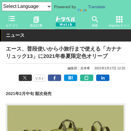
Powered by
Translate
トラベル Watch
旅のアイテム
旅行グッズ
カテゴリ
過去記事
検索
Impressサイト
ニュース
エース、普段使いから小旅行まで使える「カナナ
リュック13」に2021年春夏限定色オリーブ
編集部：吉本希
2021年2月17日 12:32
リスト
2021年2月中旬 順次発売