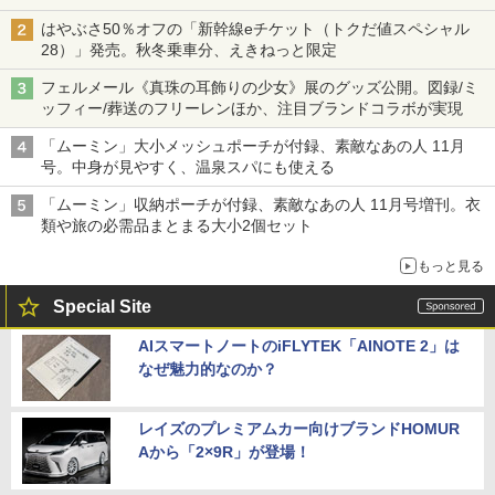
はやぶさ50％オフの「新幹線eチケット（トクだ値スペシャル
28）」発売。秋冬乗車分、えきねっと限定
フェルメール《真珠の耳飾りの少女》展のグッズ公開。図録/ミ
ッフィー/葬送のフリーレンほか、注目ブランドコラボが実現
「ムーミン」大小メッシュポーチが付録、素敵なあの人 11月
号。中身が見やすく、温泉スパにも使える
「ムーミン」収納ポーチが付録、素敵なあの人 11月号増刊。衣
類や旅の必需品まとまる大小2個セット
もっと見る
Special Site
AIスマートノートのiFLYTEK「AINOTE 2」は
なぜ魅力的なのか？
レイズのプレミアムカー向けブランドHOMUR
Aから「2×9R」が登場！