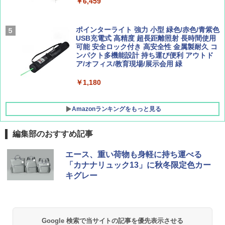
￥9,990
￥6,459
￥1,760
￥1,540
[キャンパーズコレクション 山善] 傘みたいに
ポインターライト 強力 小型 緑色/赤色/青紫色
広げるだけ パッとサッとテント キューブワ
USB充電式 高精度 超長距離照射 長時間使用
イド ブラックコーティング フルクローズ メ
可能 安全ロック付き 高安全性 金属製耐久 コ
ッシュ 4人用 簡単設置 ポップアップテント P
ンパクト多機能設計 持ち運び便利 アウトド
ATCW-150B エクルベージュ
ア/オフィス/教育現場/展示会用 緑
￥-
￥1,180
Amazonランキングをもっと見る
編集部のおすすめ記事
エース、重い荷物も身軽に持ち運べる
「カナナリュック13」に秋冬限定色カー
キグレー
Google 検索で当サイトの記事を優先表示させる