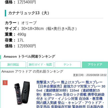
価格：
1万5400円
カナナリュック13（大）
カラー：
オリーブ
サイズ：
30×18×38cm（幅×奥行き×高さ）
重量：
490g
容量：
17L
価格：
1万6500円
Amazon トラベル関連ランキング
旅行雑誌
旅行ガイド・地図
テント
アウトドア
Amazon アウトドア の売れ筋ランキング
更新日時：2026/08/08 18:02
BE-PAL(ビ-パル) 2026年 9 月号【特別付録:
D40 地球の歩き方 チェンマイ タイ北部の魅
[キャンパーズコレクション 山善] ポップアッ
熊撃退スプレー 熊よけスプレー 熊スプレー
SOTO ミニマル"旅"財布 ランダム2種】
力的な町 2026～2027 地球の歩き方D アジア
プテント 傘みたいに広げて畳める パッとサ
【日本企業販売】超強力クマ対策スプレー 30
ッとサンシェード キューブ フルクローズ メ
0ml（連続噴射30秒）110ml（連続噴射15
ッシュ 簡単設置 ワンタッチテント キャンプ
秒）射程5～10m 安全ロック搭載 携帯収納袋
￥1,500
￥2,079
&ハイキング カーキ PATC-150(KH)
付き ヒグマ・イノシシ対策 自治体・教育機
関の購入実績 登山・キャンプ・アウトドア・
防災用品 長期保存可能 緊急時用 日本国内発
￥6,830