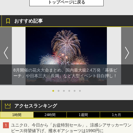
トップページに戻る
おすすめ記事
8月開催の花火大会まとめ。国内最大級2.4万発「幕張ビ
ーチ」や日本三大「長岡」など大型イベント目白押し！
●
●
●
●
●
●
アクセスランキング
1時間
24時間
1週間
1カ月
ユニクロ、今日から「お盆特別セール」。涼感シアサッカーワン
ピース待望値下げ、撥水ギアショーツは1990円に