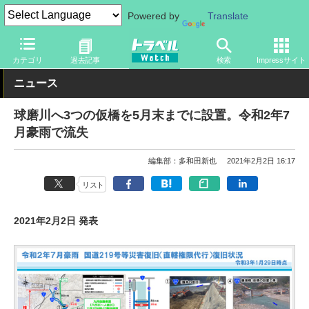
Powered by
Translate
トラベル Watch
地域
国内旅行
九州
カテゴリ
過去記事
検索
Impressサイト
ニュース
球磨川へ3つの仮橋を5月末までに設置。令和2年7
月豪雨で流失
編集部：多和田新也
2021年2月2日 16:17
リスト
2021年2月2日 発表