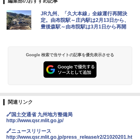
編集部のおすすめ記事
地球の歩き方 スター・ウォーズ
[キャンパーズコレクション 山善] ポップアッ
DEWEL パラソル 大型 ビーチ アウトドアパ
JR九州、「久大本線」全線運行再開決
プテント 傘みたいに広げて畳める パッとサ
ラソル ガーデン サイトシート付 折りたたみ
定。由布院駅～庄内駅は2月13日から、
ッとサンシェード キューブ フルクローズ メ
防水 UVカット 4段階高さ調整 軽量 収納袋付
￥2,695
豊後森駅～由布院駅は3月1日から再開
ッシュ 簡単設置 ワンタッチテント キャンプ
き
&ハイキング カーキ PATC-150(KH)
￥6,459
￥6,829
D40 地球の歩き方 チェンマイ タイ北部の魅
Google 検索で当サイトの記事を優先表示させる
力的な町 2026～2027 地球の歩き方D アジア
GRANDOOR ステンレス保冷剤 2個セット 2
PYKES PEAK (パイクスピーク) 着替えテン
026リニューアル 急速冷凍 空間倍増 衛生的
ト プライバシー テント 【中が透けない】 1
コンパクト 保冷力長持ち
￥2,079
人用 折りたたみ 防災グッズ 災害用トイレ ビ
ーチ ピクニック ポップアップテント 携帯 簡
￥2,980
易 トイレテント (オリーブ)
A09 地球の歩き方 イタリア 2026～2027 地
￥4,836
球の歩き方A ヨーロッパ
熊撃退スプレー 熊よけスプレー 熊スプレー
【日本企業販売】超強力クマ対策スプレー 30
関連リンク
￥2,479
0ml（連続噴射30秒）110ml（連続噴射15
ENDLESS BASE 《めざましテレビで紹介》
秒）射程5～10m 安全ロック搭載 携帯収納袋
🔗国土交通省 九州地方整備局
テント ワンタッチ RENEW 幅200 2-3人用 43
付き ヒグマ・イノシシ対策 自治体・教育機
http://www.qsr.mlit.go.jp/
500002(88859)
関の購入実績 登山・キャンプ・アウトドア・
防災用品 長期保存可能 緊急時用 日本国内発
A26 地球の歩き方 チェコ ポーランド スロヴ
🔗ニュースリリース
送
ァキア 2026～2027 地球の歩き方A ヨーロッ
￥5,999
http://www.qsr.mlit.go.jp/press_release/r2/21020201.ht
パ