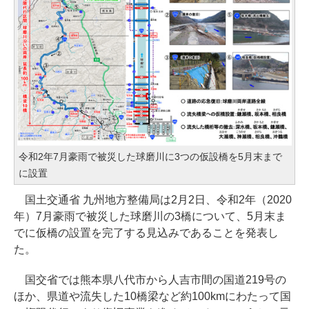
令和2年7月豪雨で被災した球磨川に3つの仮設橋を5月末まで
に設置
国土交通省 九州地方整備局は2月2日、令和2年（2020
年）7月豪雨で被災した球磨川の3橋について、5月末ま
でに仮橋の設置を完了する見込みであることを発表し
た。
国交省では熊本県八代市から人吉市間の国道219号の
ほか、県道や流失した10橋梁など約100kmにわたって国