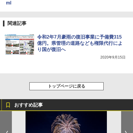
ml
￥3,680
￥2,277
[キャンパーズコレクション 山善] 傘みたいに
広げるだけ パッとサッとテント ブラックコ
ーティング フルクローズ メッシュ 3-4人用
Across やわらか保冷剤 日本製 固まらない 1
関連記事
簡単設置 ポップアップテント エクルベージ
1cm ソフト 2個セット (2個セット)
新しい日本地理 地図・統計・移動から読み
ュ(BC仕様) PATC-150B(EB)
解く (講談社現代新書)
令和2年7月豪雨の復旧事業に予備費315
￥680
￥9,990
億円。県管理の道路なども権限代行によ
￥1,540
り国が復旧へ
2020年9月15日
着替えテント トイレテント 透けない【換気
[キャンパーズコレクション 山善] 傘みたいに
通気窓付き】収納袋付き UVカット 防水 防災
広げるだけ パッとサッとテント キューブワ
コンパクト iimono117 (ブルー)
イドプラス ブラックコーティング フルクロ
ーズ メッシュ 5人用 簡単設置 ポップアップ
テント PATCW-200B エクルベージュ
￥3,180
トップページに戻る
￥15,990
おすすめ記事