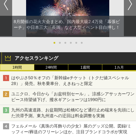
8月開催の花火大会まとめ。国内最大級2.4万発「幕張ビ
ーチ」や日本三大「長岡」など大型イベント目白押し！
●
●
●
●
●
●
アクセスランキング
1時間
24時間
1週間
1カ月
はやぶさ50％オフの「新幹線eチケット（トクだ値スペシャル
28）」発売。秋冬乗車分、えきねっと限定
ユニクロ、今日から「お盆特別セール」。涼感シアサッカーワン
ピース待望値下げ、撥水ギアショーツは1990円に
九州の高速道路、お盆期間は松橋ICなど通行止め端末を先頭にし
た渋滞予測。東九州道への迂回は料金調整を実施
フェルメール《真珠の耳飾りの少女》展のグッズ公開。図録/ミ
ッフィー/葬送のフリーレンほか、注目ブランドコラボが実現