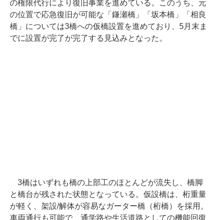
の権限代行により復旧事業を進めている。このうち、元
の位置で応急復旧が可能な「鎌瀬橋」「坂本橋」「相良
橋」については3橋への仮橋設置を進めており、5月末ま
でに設置が完了が完了する見込みとなった。
3橋はいずれも橋の上部工のほとんどが流失し、橋脚
と橋台が残された状態となっている。仮設橋は、桁重量
が軽く、架設/解体が容易なガーター橋（桁橋）を採用。
車両通行も可能で、通学路や生活道路としての機能回復