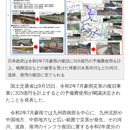
日本政府は令和2年7月豪雨の復旧に315億円の予備費使用を計
上。橋脚流出などの被害を受けた球磨川水系河川などの河川、
道路、港湾の復旧に充てられる
国土交通省は9月15日、令和2年7月豪雨災害の復旧事
業に315億円を計上するとの予備費使用が閣議決定され
たことを発表した。
令和2年7月豪雨では九州西南部を中心に、九州北部や
中国地方、中部地方など広い範囲で災害が発生。その河
川、道路、港湾のインフラ復旧に要する令和2年度分の