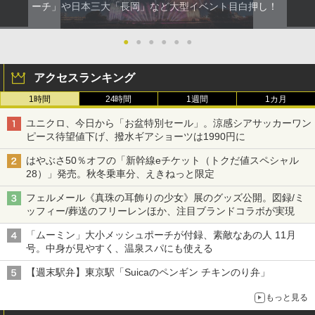
ーチ」や日本三大「長岡」など大型イベント目白押し！
●
●
●
●
●
●
アクセスランキング
1時間
24時間
1週間
1カ月
ユニクロ、今日から「お盆特別セール」。涼感シアサッカーワン
ピース待望値下げ、撥水ギアショーツは1990円に
はやぶさ50％オフの「新幹線eチケット（トクだ値スペシャル
28）」発売。秋冬乗車分、えきねっと限定
フェルメール《真珠の耳飾りの少女》展のグッズ公開。図録/ミ
ッフィー/葬送のフリーレンほか、注目ブランドコラボが実現
「ムーミン」大小メッシュポーチが付録、素敵なあの人 11月
号。中身が見やすく、温泉スパにも使える
【週末駅弁】東京駅「Suicaのペンギン チキンのり弁」
もっと見る