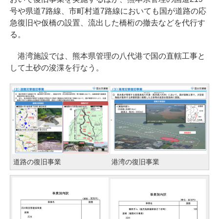
号や県道7路線、市町村道7路線においても国が道路の応
急復旧や仮橋の設置、流出した橋桁の撤去などを代行す
る。
港湾施設では、熊本県管理の八代港で国の直轄工事と
して土砂の浚渫を行なう。
道路の復旧事業
港湾の復旧事業