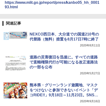
ァキア 2026～2027 地球の歩き方A ヨーロッ
￥5,999
https://www.mlit.go.jp/report/press/kanbo05_hh_0001
パ
93.html
￥2,980
￥2,277
[キャンパーズコレクション 山善] 傘みたいに
広げるだけ パッとサッとテント ブラックコ
ーティング フルクローズ メッシュ 3-4人用
ポインターライト 強力 小型 緑色/赤色/青紫色
関連記事
簡単設置 ポップアップテント エクルベージ
USB充電式 高精度 超長距離照射 長時間使用
新しい日本地理 地図・統計・移動から読み
ュ(BC仕様) PATC-150B(EB)
可能 安全ロック付き 高安全性 金属製耐久 コ
解く (講談社現代新書)
ンパクト多機能設計 持ち運び便利 アウトド
NEXCO西日本、大分道での国道210号の
ア/オフィス/教育現場/展示会用 緑
￥9,990
代替路（無料）措置を8月17日7時に終了
￥1,540
2020年8月11日
￥1,180
[キャンパーズコレクション 山善] 傘みたいに
広げるだけ パッとサッとテント キューブワ
道路の災害復旧を迅速に。すべての道路
イド ブラックコーティング フルクローズ メ
電動エアーポンプ SUP用 20PSI 電動ポンプ
で直轄権限代行が可能になる改正道路法
ッシュ 4人用 簡単設置 ポップアップテント P
ゴムボート 空気入れ 空気抜き 自動停止 過熱
の一部を公布
ATCW-150B エクルベージュ
保護 日光可読lcd 7種類ノズル付き
2020年5月27日
￥-
￥7,884
熊本県・グリーンランド遊園地、マスク
をつけないと参加できないイベント「デ
コRIDE!!」9月18日～11月23日。SNS投
稿で豪華賞品が当たる
2020年9月16日