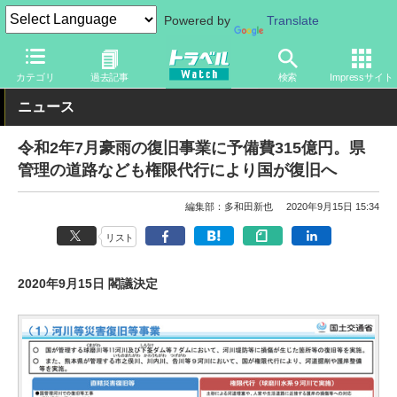
Powered by
Translate
トラベル Watch
地域
国内旅行
中部
カテゴリ
過去記事
検索
Impressサイト
ニュース
令和2年7月豪雨の復旧事業に予備費315億円。県
管理の道路なども権限代行により国が復旧へ
編集部：多和田新也
2020年9月15日 15:34
リスト
2020年9月15日 閣議決定