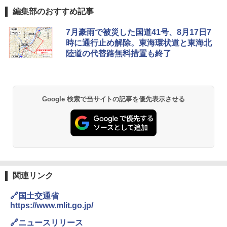
編集部のおすすめ記事
D40 地球の歩き方 チェンマイ タイ北部の魅
[キャンパーズコレクション 山善] ポップアッ
DEWEL パラソル 大型 ビーチ アウトドアパ
7月豪雨で被災した国道41号、8月17日7
力的な町 2026～2027 地球の歩き方D アジア
プテント 傘みたいに広げて畳める パッとサ
ラソル ガーデン サイトシート付 折りたたみ
時に通行止め解除。東海環状道と東海北
ッとサンシェード キューブ フルクローズ メ
防水 UVカット 4段階高さ調整 軽量 収納袋付
陸道の代替路無料措置も終了
ッシュ 簡単設置 ワンタッチテント キャンプ
き
￥2,079
&ハイキング カーキ PATC-150(KH)
￥6,459
￥6,830
地球の歩き方 スター・ウォーズ
Google 検索で当サイトの記事を優先表示させる
熊撃退スプレー 熊よけスプレー 熊スプレー
PYKES PEAK (パイクスピーク) 着替えテン
【日本企業販売】超強力クマ対策スプレー 30
￥2,695
ト プライバシー テント 【中が透けない】 1
0ml（連続噴射30秒）110ml（連続噴射15
人用 折りたたみ 防災グッズ 災害用トイレ ビ
秒）射程5～10m 安全ロック搭載 携帯収納袋
ーチ ピクニック ポップアップテント 携帯 簡
付き ヒグマ・イノシシ対策 自治体・教育機
易 トイレテント (ブラック)
関の購入実績 登山・キャンプ・アウトドア・
防災用品 長期保存可能 緊急時用 日本国内発
A09 地球の歩き方 イタリア 2026～2027 地
送
￥4,980
球の歩き方A ヨーロッパ
関連リンク
￥3,680
￥2,479
ENDLESS BASE 《めざましテレビで紹介》
🔗国土交通省
テント ワンタッチ RENEW 幅200 2-3人用 43
https://www.mlit.go.jp/
500002(89232)
GRANDOOR ステンレス保冷剤 2個セット 2
026リニューアル 急速冷凍 空間倍増 衛生的
A26 地球の歩き方 チェコ ポーランド スロヴ
🔗ニュースリリース
コンパクト 保冷力長持ち