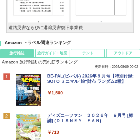
道路災害ならびに港湾災害復旧事業費
Amazon トラベル関連ランキング
旅行雑誌
旅行ガイド・地図
テント
アウトドア
Amazon 旅行雑誌 の売れ筋ランキング
更新日時：2026/08/09 00:02
BE-PAL(ビ-パル) 2026年 9 月号【特別付録:
SOTO ミニマル"旅"財布 ランダム2種】
￥1,500
ディズニーファン ２０２６年 ９月号 [雑
誌] (ＤＩＳＮＥＹ ＦＡＮ)
￥713