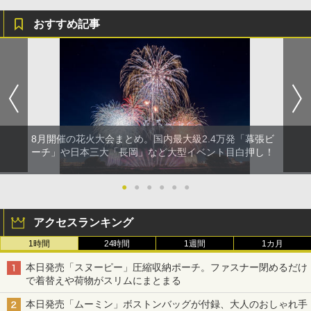
おすすめ記事
8月開催の花火大会まとめ。国内最大級2.4万発「幕張ビ
ーチ」や日本三大「長岡」など大型イベント目白押し！
●
●
●
●
●
●
アクセスランキング
1時間
24時間
1週間
1カ月
本日発売「スヌーピー」圧縮収納ポーチ。ファスナー閉めるだけ
で着替えや荷物がスリムにまとまる
本日発売「ムーミン」ボストンバッグが付録、大人のおしゃれ手