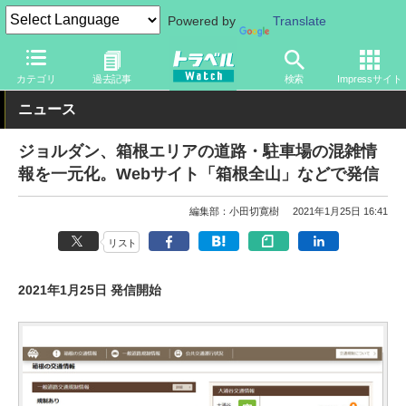
Powered by
Translate
トラベル Watch
旅の方法
クルマ旅
道路
カテゴリ
過去記事
検索
Impressサイト
ニュース
ジョルダン、箱根エリアの道路・駐車場の混雑情
報を一元化。Webサイト「箱根全山」などで発信
編集部：小田切寛樹
2021年1月25日 16:41
リスト
2021年1月25日 発信開始