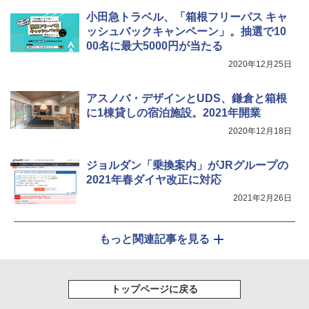
Coleman(コールマン) ツーリングドーム/LD
小田急トラベル、「箱根フリーパス キャ
X 2人用 3人用 キャンプ アウトドア フェス
ッシュバックキャンペーン」。抽選で10
収納 コンパクト 簡単設営 カンガルーテント
ソーラー LED ランタン Type-C 充電式 ソー
00名に最大5000円が当たる
ソロキャンプ ソロテント
ラーランタン IP65防水 キャンプ用品 防災グ
ッズ 6種類のライトモード 防災 吊り下げ 折
2020年12月25日
り畳み式 キャンプソーラーライト防災 停電
￥20,718
節電対策 超高輝度 日本語取扱説明書付き
アスノバ・デザインとUDS、鎌倉と箱根
￥2,849
に1棟貸しの宿泊施設。2021年開業
2020年12月18日
ジョルダン「乗換案内」がJRグループの
2021年春ダイヤ改正に対応
2021年2月26日
もっと関連記事を見る
トップページに戻る