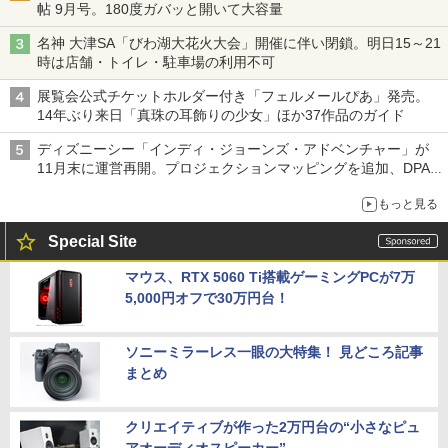
帖 9月号。180度ガバッと開いて大容量
名神 大津SA「びわ湖大花火大会」開催に伴い閉鎖。明日15～21
時は店舗・トイレ・駐車場の利用不可
展覧会公式チケットホルダー付き「フェルメールぴあ」発売。
14年ぶり来日「真珠の耳飾りの少女」ほか37作品のガイド
ディズニーシー「インディ・ジョーンズ・アドベンチャー」が
11月末に運営再開。プロジェクションマッピングを追加、DPA
は1500円
もっと見る
Special Site
マウス、RTX 5060 Ti搭載ゲーミングPCが7万
5,000円オフで30万円台！
ソニーミラーレス一眼の大特集！ 見どころ記事
まとめ
クリエイティブが作った2万円台の“小さなピュ