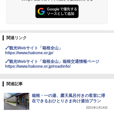
USB充電式 高精度 超長距離照射 長時間使用
PYKES PEAK (パイクスピーク) 着替えテン
可能 安全ロック付き 高安全性 金属製耐久 コ
ト プライバシー テント 【中が透けない】 1
ンパクト多機能設計 持ち運び便利 アウトド
￥2,479
人用 折りたたみ 防災グッズ 災害用トイレ ビ
ア/オフィス/教育現場/展示会用 緑
ーチ ピクニック ポップアップテント 携帯 簡
易 トイレテント (オリーブ)
￥1,180
A26 地球の歩き方 チェコ ポーランド スロヴ
￥-
ァキア 2026～2027 地球の歩き方A ヨーロッ
パ
DEWEL パラソル 大型 ビーチ アウトドアパ
関連リンク
ラソル ガーデン サイトシート付 折りたたみ
￥2,277
ENDLESS BASE 《めざましテレビで紹介》
防水 UVカット 4段階高さ調整 軽量 収納袋付
🔗観光Webサイト「箱根全山」
テント ワンタッチ RENEW 幅200 2-3人用 43
き
https://www.hakone.or.jp/
500002(89232)
￥6,459
地球の歩き方 スター・ウォーズ
🔗観光Webサイト「箱根全山」箱根交通情報ページ
￥5,499
https://www.hakone.or.jp/roadinfo/
￥2,695
熊撃退スプレー 熊よけスプレー 熊スプレー
[キャンパーズコレクション 山善] 傘みたいに
【日本企業販売】超強力クマ対策スプレー 30
広げるだけ パッとサッとテント ブラックコ
0ml（連続噴射30秒）110ml（連続噴射15
関連記事
ーティング フルクローズ メッシュ 3-4人用
秒）射程5～10m 安全ロック搭載 携帯収納袋
簡単設置 ポップアップテント エクルベージ
付き ヒグマ・イノシシ対策 自治体・教育機
新しい日本地理 地図・統計・移動から読み
箱根・一の湯、露天風呂付きの客室に滞
ュ(BC仕様) PATC-150B(EB)
関の購入実績 登山・キャンプ・アウトドア・
解く (講談社現代新書)
防災用品 長期保存可能 緊急時用 日本国内発
在できるおひとりさま向け湯治プラン
送
￥8,991
￥1,540
2021年1月14日
￥3,680