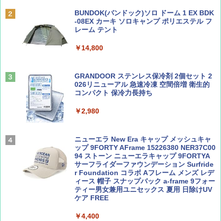
BE-PAL(ビ-パル) 2026年 9 月号【特別付録:
A09 地球の歩き方 イタリア 2026～2027 地
SOTO ミニマル"旅"財布 ランダム2種】
球の歩き方A ヨーロッパ
BUNDOK(バンドック)ソロ ドーム 1 EX BDK
PYKES PEAK (パイクスピーク) 着替えテン
-08EX カーキ ソロキャンプ ポリエステル フ
ト プライバシー テント 【中が透けない】 1
レーム テント
￥1,500
￥2,479
人用 折りたたみ 防災グッズ 災害用トイレ ビ
ーチ ピクニック ポップアップテント 携帯 簡
￥14,800
易 トイレテント (ブラック)
山と溪谷 2026年8月号「南アルプス大全」
地球の歩き方 スター・ウォーズ
￥4,980
GRANDOOR ステンレス保冷剤 2個セット 2
￥1,540
￥2,695
026リニューアル 急速冷凍 空間倍増 衛生的
コンパクト 保冷力長持ち
ENDLESS BASE 《めざましテレビで紹介》
テント ワンタッチ RENEW 幅200 2-3人用 43
￥2,980
500002(88859)
Coyote No.89 特集 星野道夫 夢見る旅
A26 地球の歩き方 チェコ ポーランド スロヴ
ァキア 2026～2027 地球の歩き方A ヨーロッ
￥5,999
ニューエラ New Era キャップ メッシュキャ
パ
￥1,540
ップ 9FORTY AFrame 15226380 NER37C00
94 ストーン ニューエラキャップ 9FORTYA
￥2,277
[キャンパーズコレクション 山善] 傘みたいに
サーフライダーファウンデーション Surfride
広げるだけ パッとサッとテント ブラックコ
r Foundation コラボ Aフレーム メンズ レデ
ーティング フルクローズ メッシュ 3-4人用
ィース 帽子 スナップバック a-frame 9フォー
簡単設置 ポップアップテント エクルベージ
ティー男女兼用ユニセックス 夏用 日除けUV
AIRLINE（エアライン）2026年9月号【特
新しい日本地理 地図・統計・移動から読み
ュ(BC仕様) PATC-150B(EB)
ケア FREE
集】ボーイング110周年を祝して！
解く (講談社現代新書)
￥9,990
￥4,400
￥1,760
￥1,540