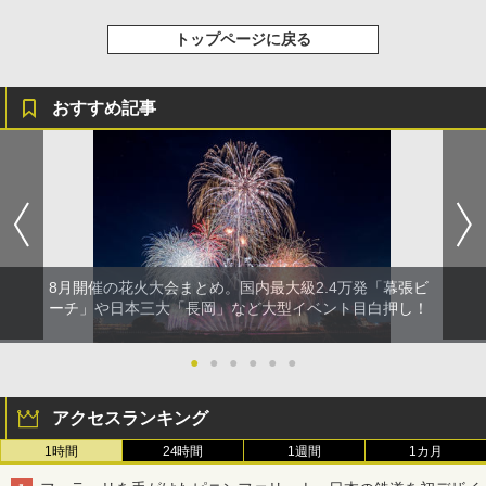
トップページに戻る
おすすめ記事
8月開催の花火大会まとめ。国内最大級2.4万発「幕張ビ
ーチ」や日本三大「長岡」など大型イベント目白押し！
●
●
●
●
●
●
アクセスランキング
1時間
24時間
1週間
1カ月