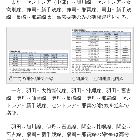
また、セントレア（中部）～旭川線、セントレア～女
満別線、静岡～新千歳線、静岡～那覇線、岡山～新千歳
線、長崎～那覇線は、高需要期のみの期間運航化する。
通年での運休/減便路線
期間減便、期間運航化路線
一方、羽田～大館能代線、羽田～沖縄線、羽田～宮古
線、伊丹～仙台線、伊丹～長崎線、伊丹～那覇線、セン
トレア～新千歳線、セントレア～那覇の8路線を通年で
増便。
羽田～旭川線、伊丹～石垣線、関空～札幌線、関空～
宮古線、福岡～新千歳線、福岡～那覇線の6路線は高需