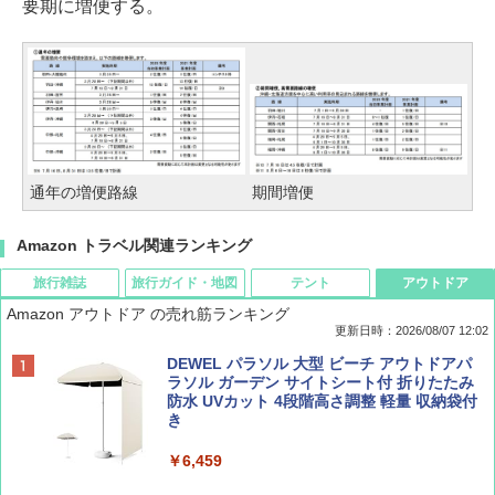
要期に増便する。
通年の増便路線
期間増便
Amazon トラベル関連ランキング
旅行雑誌
旅行ガイド・地図
テント
アウトドア
Amazon アウトドア の売れ筋ランキング
更新日時：2026/08/07 12:02
ディズニーファン ２０２６年 ９月号 [雑
D40 地球の歩き方 チェンマイ タイ北部の魅
[キャンパーズコレクション 山善] ポップアッ
DEWEL パラソル 大型 ビーチ アウトドアパ
誌] (ＤＩＳＮＥＹ ＦＡＮ)
力的な町 2026～2027 地球の歩き方D アジア
プテント 傘みたいに広げて畳める パッとサ
ラソル ガーデン サイトシート付 折りたたみ
ッとサンシェード キューブ フルクローズ メ
防水 UVカット 4段階高さ調整 軽量 収納袋付
ッシュ 簡単設置 ワンタッチテント キャンプ
き
￥713
￥2,079
&ハイキング カーキ PATC-150(KH)
￥6,459
￥6,831