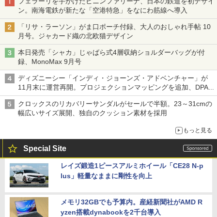
フェラーリを手がけたピニンファリーナ、日本の鉄道を初デザイ
ン。南海電鉄が新たな「空港特急」をなにわ筋線へ導入
「リサ・ラーソン」がま口ポーチ付録、大人のおしゃれ手帖 10
月号。ジャカード織の北欧猫デザイン
本日発売「シャカ」じゃばら式4層収納ショルダーバッグが付
録、MonoMax 9月号
ディズニーシー「インディ・ジョーンズ・アドベンチャー」が
11月末に運営再開。プロジェクションマッピングを追加、DPA
は1500円
クロックスのリカバリーサンダルがセールで半額。23～31cmの
幅広いサイズ展開、独自のクッション素材を採用
もっと見る
Special Site
レイズ鍛造1ピースアルミホイール「CE28 N-p
lus」軽量なままに剛性を向上
メモリ32GBでも予算内。産経新聞社がAMD R
yzen搭載dynabookを2千台導入