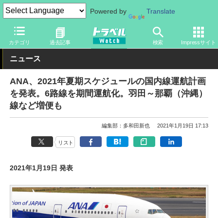
Powered by
Translate
トラベル Watch
企業・政府・官庁
国内エアライン
ANA
カテゴリ
過去記事
検索
Impressサイト
ニュース
ANA、2021年夏期スケジュールの国内線運航計画
を発表。6路線を期間運航化。羽田～那覇（沖縄）
線など増便も
編集部：多和田新也
2021年1月19日 17:13
リスト
2021年1月19日 発表