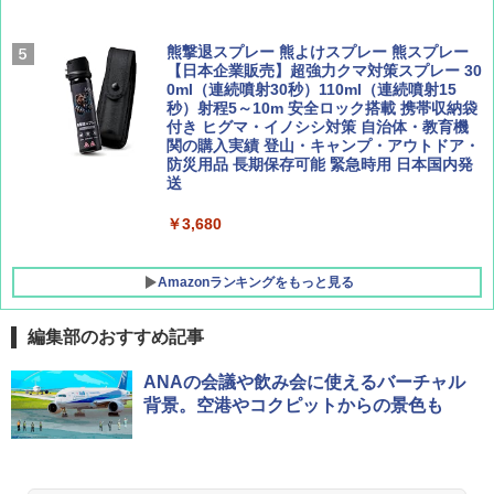
[キャンパーズコレクション 山善] 傘みたいに
熊撃退スプレー 熊よけスプレー 熊スプレー
広げるだけ パッとサッとテント キューブワ
【日本企業販売】超強力クマ対策スプレー 30
イド ブラックコーティング フルクローズ メ
0ml（連続噴射30秒）110ml（連続噴射15
ッシュ 4人用 簡単設置 ポップアップテント P
秒）射程5～10m 安全ロック搭載 携帯収納袋
ATCW-150B エクルベージュ
付き ヒグマ・イノシシ対策 自治体・教育機
関の購入実績 登山・キャンプ・アウトドア・
防災用品 長期保存可能 緊急時用 日本国内発
￥-
送
￥3,680
Amazonランキングをもっと見る
編集部のおすすめ記事
ANAの会議や飲み会に使えるバーチャル
背景。空港やコクピットからの景色も