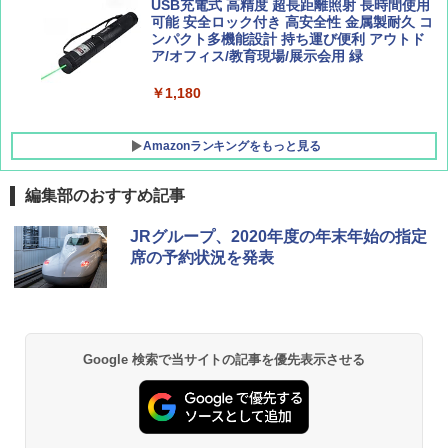
広げるだけ パッとサッとテント キューブワ
USB充電式 高精度 超長距離照射 長時間使用
イド ブラックコーティング フルクローズ メ
可能 安全ロック付き 高安全性 金属製耐久 コ
ッシュ 4人用 簡単設置 ポップアップテント P
ンパクト多機能設計 持ち運び便利 アウトド
ATCW-150B エクルベージュ
ア/オフィス/教育現場/展示会用 緑
￥-
￥1,180
Amazonランキングをもっと見る
編集部のおすすめ記事
JRグループ、2020年度の年末年始の指定
席の予約状況を発表
Google 検索で当サイトの記事を優先表示させる