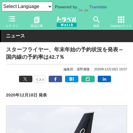
Powered by
Translate
トラベル Watch
企業・政府・官庁
国内エアライン
スターフラ
カテゴリ
過去記事
検索
Impressサイト
ニュース
スターフライヤー、年末年始の予約状況を発表～
国内線の予約率は42.7％
編集部：湯野康隆
2020年12月18日 19:07
リスト
2020年12月18日 発表