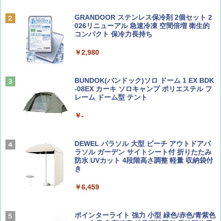
ト プライバシー テント 【中が透けない】 1
￥713
人用 折りたたみ 防災グッズ 災害用トイレ ビ
ーチ ピクニック ポップアップテント 携帯 簡
GRANDOOR ステンレス保冷剤 2個セット 2
易 トイレテント (グレー)
026リニューアル 急速冷凍 空間倍増 衛生的
コンパクト 保冷力長持ち
山と溪谷 2026年8月号「南アルプス大全」
A09 地球の歩き方 イタリア 2026～2027 地
￥4,980
球の歩き方A ヨーロッパ
￥2,980
￥1,540
￥2,479
ENDLESS BASE 《めざましテレビで紹介》
テント ワンタッチ RENEW 幅200 2-3人用 43
BUNDOK(バンドック)ソロ ドーム 1 EX BDK
500002(88859)
-08EX カーキ ソロキャンプ ポリエステル フ
レーム ドーム型 テント
Coyote No.89 特集 星野道夫 夢見る旅
A26 地球の歩き方 チェコ ポーランド スロヴ
ァキア 2026～2027 地球の歩き方A ヨーロッ
￥5,999
パ
￥-
￥1,540
￥2,277
[キャンパーズコレクション 山善] 傘みたいに
広げるだけ パッとサッとテント ブラックコ
DEWEL パラソル 大型 ビーチ アウトドアパ
ーティング フルクローズ メッシュ 3-4人用
ラソル ガーデン サイトシート付 折りたたみ
簡単設置 ポップアップテント エクルベージ
防水 UVカット 4段階高さ調整 軽量 収納袋付
AIRLINE（エアライン）2026年9月号【特
新しい日本地理 地図・統計・移動から読み
ュ(BC仕様) PATC-150B(EB)
き
集】ボーイング110周年を祝して！
解く (講談社現代新書)
￥9,990
￥6,459
￥1,760
￥1,540
[キャンパーズコレクション 山善] 傘みたいに
ポインターライト 強力 小型 緑色/赤色/青紫色