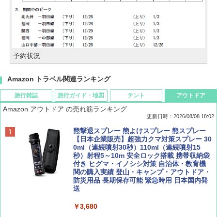
予約状況
Amazon トラベル関連ランキング
旅行雑誌
旅行ガイド・地図
テント
アウトドア
Amazon アウトドア の売れ筋ランキング
更新日時：2026/08/08 18:02
BE-PAL(ビ-パル) 2026年 9 月号【特別付録:
D40 地球の歩き方 チェンマイ タイ北部の魅
[キャンパーズコレクション 山善] ポップアッ
熊撃退スプレー 熊よけスプレー 熊スプレー
SOTO ミニマル"旅"財布 ランダム2種】
力的な町 2026～2027 地球の歩き方D アジア
プテント 傘みたいに広げて畳める パッとサ
【日本企業販売】超強力クマ対策スプレー 30
ッとサンシェード キューブ フルクローズ メ
0ml（連続噴射30秒）110ml（連続噴射15
ッシュ 簡単設置 ワンタッチテント キャンプ
秒）射程5～10m 安全ロック搭載 携帯収納袋
￥1,500
￥2,079
&ハイキング カーキ PATC-150(KH)
付き ヒグマ・イノシシ対策 自治体・教育機
関の購入実績 登山・キャンプ・アウトドア・
防災用品 長期保存可能 緊急時用 日本国内発
￥6,830
送
ディズニーファン ２０２６年 ９月号 [雑
地球の歩き方 スター・ウォーズ
誌] (ＤＩＳＮＥＹ ＦＡＮ)
￥3,680
PYKES PEAK (パイクスピーク) 着替えテン
￥2,695