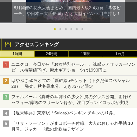
8月開催の花火大会まとめ。国内最大級2.4万発「幕張ビ
ーチ」や日本三大「長岡」など大型イベント目白押し！
●
●
●
●
●
●
アクセスランキング
1時間
24時間
1週間
1カ月
ユニクロ、今日から「お盆特別セール」。涼感シアサッカーワン
ピース待望値下げ、撥水ギアショーツは1990円に
はやぶさ50％オフの「新幹線eチケット（トクだ値スペシャル
28）」発売。秋冬乗車分、えきねっと限定
フェルメール《真珠の耳飾りの少女》展のグッズ公開。図録/ミ
ッフィー/葬送のフリーレンほか、注目ブランドコラボが実現
【週末駅弁】東京駅「Suicaのペンギン チキンのり弁」
「リサ・ラーソン」がま口ポーチ付録、大人のおしゃれ手帖 10
月号。ジャカード織の北欧猫デザイン