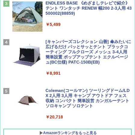
￥2,277
ENDLESS BASE 《めざましテレビで紹介》
テント ワンタッチ RENEW 幅200 2-3人用 43
500002(88859)
AIRLINE（エアライン）2026年9月号【特
地球の歩き方 スター・ウォーズ
集】ボーイング110周年を祝して！
￥5,499
￥2,695
￥1,760
[キャンパーズコレクション 山善] 傘みたいに
広げるだけ パッとサッとテント ブラックコ
ーティング フルクローズ メッシュ 3-4人用
簡単設置 ポップアップテント エクルベージ
BE-PAL(ビ-パル) 2026年 9 月号【特別付録:
新しい日本地理 地図・統計・移動から読み
ュ(BC仕様) PATC-150B(EB)
SOTO ミニマル"旅"財布 ランダム2種】
解く (講談社現代新書)
￥8,991
￥1,500
￥1,540
Coleman(コールマン) ツーリングドーム/LD
X 2人用 3人用 キャンプ アウトドア フェス
収納 コンパクト 簡単設営 カンガルーテント
ソロキャンプ ソロテント
￥20,718
Amazonランキングをもっと見る