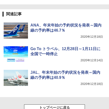
送
￥3,680
関連記事
DEWEL パラソル 大型 ビーチ アウトドアパ
ANA、年末年始の予約状況を発表～国内
ラソル ガーデン サイトシート付 折りたたみ
線の予約率は46.7％
防水 UVカット 4段階高さ調整 軽量 収納袋付
き
2020年12月18日
￥6,459
Go To トラベル、12月28日～1月11日に
全国で一時停止
ポインターライト 強力 小型 緑色/赤色/青紫色
2020年12月14日
USB充電式 高精度 超長距離照射 長時間使用
可能 安全ロック付き 高安全性 金属製耐久 コ
ンパクト多機能設計 持ち運び便利 アウトド
JAL、年末年始の予約状況を発表～国内
ア/オフィス/教育現場/展示会用 緑
線の予約率は40.9％
2020年12月18日
￥1,180
トップページに戻る