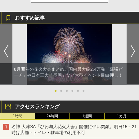
おすすめ記事
8月開催の花火大会まとめ。国内最大級2.4万発「幕張ビ
ーチ」や日本三大「長岡」など大型イベント目白押し！
●
●
●
●
●
●
アクセスランキング
1時間
24時間
1週間
1カ月
名神 大津SA「びわ湖大花火大会」開催に伴い閉鎖。明日15～21
時は店舗・トイレ・駐車場の利用不可