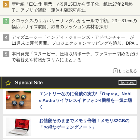
新幹線「EXご利用票」が9月15日から電子化、紙は27年2月終
了。アプリで遅延・運休も確認可能に
クロックスのリカバリーサンダルがセールで半額。23～31cmの
幅広いサイズ展開、独自のクッション素材を採用
ディズニーシー「インディ・ジョーンズ・アドベンチャー」が
11月末に運営再開。プロジェクションマッピングを追加、DPA
は1500円
本日発売「スヌーピー」圧縮収納ポーチ。ファスナー閉めるだけ
で着替えや荷物がスリムにまとまる
もっと見る
Special Site
エントリーなのに脅威の実力!「Osprey」Nobl
e Audioワイヤレスイヤフォン4機種を一気に聴
く
お値段そのままでメモリ倍増！メモリ32GBの
「お得なゲーミングノート」