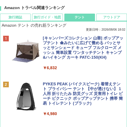
Amazon トラベル関連ランキング
旅行雑誌
旅行ガイド・地図
テント
アウトドア
Amazon テント の売れ筋ランキング
更新日時：2026/08/06 18:02
ディズニーファン ２０２６年 ９月号 [雑
D40 地球の歩き方 チェンマイ タイ北部の魅
[キャンパーズコレクション 山善] ポップアッ
誌] (ＤＩＳＮＥＹ ＦＡＮ)
力的な町 2026～2027 地球の歩き方D アジア
プテント 傘みたいに広げて畳める パッとサ
ッとサンシェード キューブ フルクローズ メ
ッシュ 簡単設置 ワンタッチテント キャンプ
￥713
￥2,079
&ハイキング カーキ PATC-150(KH)
￥6,832
Coyote No.89 特集 星野道夫 夢見る旅
A09 地球の歩き方 イタリア 2026～2027 地
球の歩き方A ヨーロッパ
PYKES PEAK (パイクスピーク) 着替えテン
￥1,540
ト プライバシー テント 【中が透けない】 1
￥2,479
人用 折りたたみ 防災グッズ 災害用トイレ ビ
ーチ ピクニック ポップアップテント 携帯 簡
易 トイレテント (ブラック)
山と溪谷 2026年8月号「南アルプス大全」
A26 地球の歩き方 チェコ ポーランド スロヴ
￥4,980
ァキア 2026～2027 地球の歩き方A ヨーロッ
パ
￥1,540