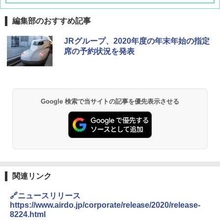
編集部のおすすめ記事
BUNDOK(バンドック)ソロ ドーム 1 EX BDK
JRグループ、2020年度の年末年始の指定
-08EX カーキ ソロキャンプ ポリエステル フ
席の予約状況を発表
レーム テント
￥14,800
GRANDOOR ステンレス保冷剤 2個セット 2
Google 検索で当サイトの記事を優先表示させる
026リニューアル 急速冷凍 空間倍増 衛生的
コンパクト 保冷力長持ち
￥2,980
熊撃退スプレー 熊よけスプレー 熊スプレー
【日本企業販売】超強力クマ対策スプレー 30
関連リンク
0ml（連続噴射30秒）110ml（連続噴射15
秒）射程5～10m 安全ロック搭載 携帯収納袋
🔗ニュースリリース
付き ヒグマ・イノシシ対策 自治体・教育機
関の購入実績 登山・キャンプ・アウトドア・
https://www.airdo.jp/corporate/release/2020/release-
防災用品 長期保存可能 緊急時用 日本国内発
8224.html