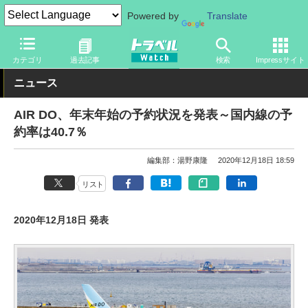
Powered by
Translate
トラベル Watch
企業・政府・官庁
国内エアライン
AIR DO
カテゴリ
過去記事
検索
Impressサイト
ニュース
AIR DO、年末年始の予約状況を発表～国内線の予
約率は40.7％
編集部：湯野康隆
2020年12月18日 18:59
リスト
2020年12月18日 発表