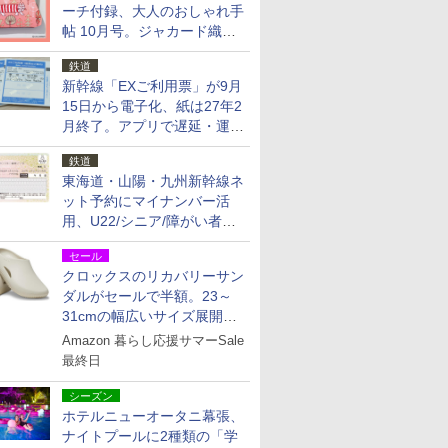
ーチ付録、大人のおしゃれ手
帖 10月号。ジャカード織の
北欧猫デザイン
鉄道
新幹線「EXご利用票」が9月
15日から電子化、紙は27年2
月終了。アプリで遅延・運休
も確認可能に
鉄道
東海道・山陽・九州新幹線ネ
ット予約にマイナンバー活
用、U22/シニア/障がい者割
を9月15日から発売
セール
クロックスのリカバリーサン
ダルがセールで半額。23～
31cmの幅広いサイズ展開、
独自のクッション素材を採用
Amazon 暮らし応援サマーSale
最終日
シーズン
ホテルニューオータニ幕張、
ナイトプールに2種類の「学