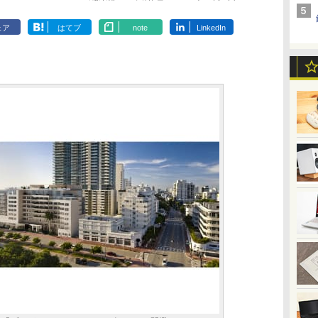
ェア
はてブ
note
LinkedIn