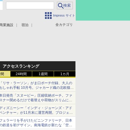
Impress サイト
全カテゴリ
商業施設
宿泊
アクセスランキング
時間
24時間
1週間
1カ月
「リサ・ラーソン」がま口ポーチ付録、大人の
おしゃれ手帖 10月号。ジャカード織の北欧猫デ
ザイン
本日発売「スヌーピー」圧縮収納ポーチ。ファ
スナー閉めるだけで着替えや荷物がスリムにま
とまる
ディズニーシー「インディ・ジョーンズ・アド
ベンチャー」が11月末に運営再開。プロジェク
ションマッピングを追加、DPAは1500円
フェラーリを手がけたピニンファリーナ、日本
の鉄道を初デザイン。南海電鉄が新たな「空港
特急」をなにわ筋線へ導入