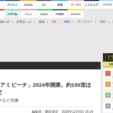
旅レポ
お得きっぷ
温泉
JAL
ANA
ディズニー
USJ
1
アミビーチ」2024年開業。約100室ほ
定
スなど完備
編集部：重田渚瑳
2020年12月4日 15:24