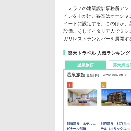
ミラノの建築設計事務所アント
インを手がけ、客室はオーシャ
イートに設定する。このほか、
設備、そしてイタリア人でミシ
ガリレストランとバーを展開す
楽天トラベル 人気ランキング
温泉旅館
露天風呂
温泉旅館
更新日時：2026/08/07 00:00
那須温泉 ホテルエ
別府温泉 杉乃井ホ
ピナール那須
テル（オリックスホ