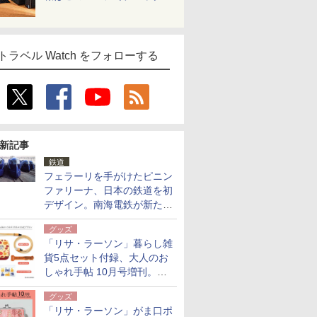
トラベル Watch をフォローする
新記事
鉄道
フェラーリを手がけたピニン
ファリーナ、日本の鉄道を初
デザイン。南海電鉄が新たな
「空港特急」をなにわ筋線へ
グッズ
導入
「リサ・ラーソン」暮らし雑
貨5点セット付録、大人のお
しゃれ手帖 10月号増刊。
USBケーブルや缶ケースなど
グッズ
「リサ・ラーソン」がま口ポ