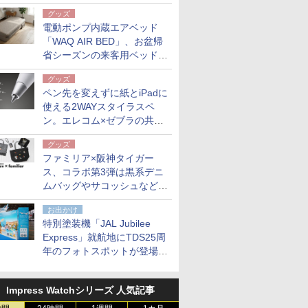
グッズ
電動ポンプ内蔵エアベッド
「WAQ AIR BED」、お盆帰
省シーズンの来客用ベッドに
も。使用後は収納バッグでコ
グッズ
ンパクトに保管
ペン先を変えずに紙とiPadに
使える2WAYスタイラスペ
ン。エレコム×ゼブラの共同
開発
グッズ
ファミリア×阪神タイガー
ス、コラボ第3弾は黒系デニ
ムバッグやサコッシュなど6
点。8月21日オンラインスト
お出かけ
アで発売
特別塗装機「JAL Jubilee
Express」就航地にTDS25周
年のフォトスポットが登場。
10月末まで青森空港に
Impress Watchシリーズ 人気記事