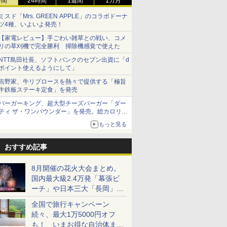
時間
24時間
1週間
1カ月
ミスド「Mrs. GREEN APPLE」のコラボドーナ
ツ4種、いよいよ発売！
【家電レビュー】手ごわい雑草との戦い、コメ
リの草刈機で完全勝利 掃除機感覚で使えた
NTT島田社長、ソフトバンクのセブン出資に「d
ポイント使えるようにして」
吉野家、牛リブロースを熱々で提供する「極旨
牛鉄板ステーキ定食」を発売
バーガーキング、超大型チーズバーガー「ダー
ティ ザ・ワンパウンダー」を発売。総カロリー
約1656kcal、総重量約527g！
もっと見る
おすすめ記事
8月開催の花火大会まとめ。
国内最大級2.4万発「幕張ビ
ーチ」や日本三大「長岡」な
ど大型イベント目白押し！
全国で旅行キャンペーン
続々、最大1万5000円オフ
も！ いまお得な自治体まと