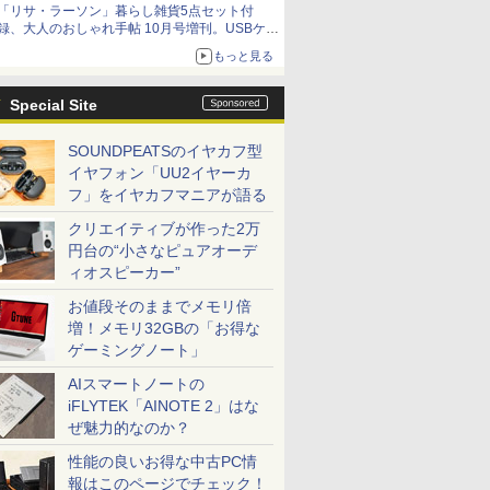
「リサ・ラーソン」暮らし雑貨5点セット付
録、大人のおしゃれ手帖 10月号増刊。USBケー
ブルや缶ケースなど
もっと見る
Special Site
SOUNDPEATSのイヤカフ型
イヤフォン「UU2イヤーカ
フ」をイヤカフマニアが語る
クリエイティブが作った2万
円台の“小さなピュアオーデ
ィオスピーカー”
お値段そのままでメモリ倍
増！メモリ32GBの「お得な
ゲーミングノート」
AIスマートノートの
iFLYTEK「AINOTE 2」はな
ぜ魅力的なのか？
性能の良いお得な中古PC情
報はこのページでチェック！