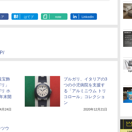
ェア
はてブ
note
LinkedIn
P/
級宝飾
ブルガリ、イタリアの3
ガリ」
つの小児病院を支援す
リ ホ
る「アルミニウム トリ
2年末開
コロール」コレクショ
ン
年4月24日
2020年12月21日
ーツウ