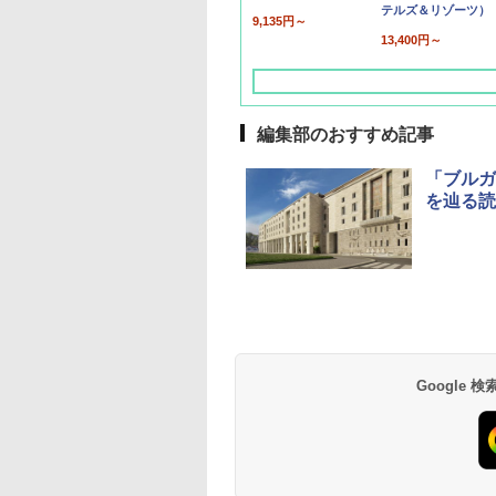
テルズ＆リゾーツ）
9,135円～
13,400円～
編集部のおすすめ記事
「ブルガ
を辿る読
草津温泉 ホテル櫻
品川プリンスホテル
グランドニッコー東
海のサウナ＆スパ
東京ドームホテル
シェラトン・グラン
井
京ベイ 舞浜
オールインクルーシ
デ・トーキョーベ
7,037円～
7,980円～
ブ 島原温泉ホテル
イ・ホテル
14,300円～
6,800円～
南風楼
10,450円～
7,950円～
Google