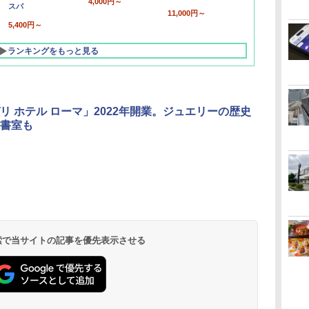
4,000円～
スパ
11,000円～
5,400円～
ランキングをもっと見る
リ ホテル ローマ」2022年開業。ジュエリーの歴史
書室も
北陸 福井 あわら
品川プリンスホテ
舞浜ビューホテル
箱根湯本温泉 ホテ
ホテルトラスティ東
オリエンタルホテル
下呂温泉 水明館
住友不動産ホテル ヴ
東京ベイ舞浜ホテル
温泉 清風荘（北陸
ル イーストタワー
ｂｙ ＨＵＬＩＣ
ル おかだ
京ベイサイド
東京ベイ
ィラフォンテーヌグラ
ファーストリゾート
8,250円～
最大級の庭園露天風
（旧：東京ベイ舞浜
ンド東京有明
9,958円～
11,200円～
5,450円～
5,200円～
4,290円～
呂の宿 清風荘）
ホテル）
19,541円～
5,758円～
6,070円～
 検索で当サイトの記事を優先表示させる