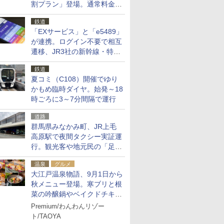
割プラン」登場。通常料金の
およそ半額でお得に夜活
鉄道
「EXサービス」と「e5489」
が連携。ログイン不要で相互
遷移、JR3社の新幹線・特急
予約をアプリで一括確認
鉄道
夏コミ（C108）開催でゆり
かもめ臨時ダイヤ。始発～18
時ごろに3～7分間隔で運行
道路
群馬県みなかみ町、JR上毛
高原駅で夜間タクシー実証運
行。観光客や地元民の「足が
ない」課題解消へ、木金土に
温泉
グルメ
2台体制
大江戸温泉物語、9月1日から
秋メニュー登場。寒ブリと根
菜の吟醸鍋やベイクドチキ
ン、ショコラ＆栗スイーツも
Premium/わんわんリゾー
食べ放題に
ト/TAOYA