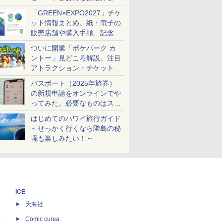
め
「GREEN×EXPO2027」チケ
ット情報まとめ。紙・電子の
販売店舗や購入手順、記念チ
ケットも解説
ついに開業「ポケパーク カ
ントー」見どころ解説。注目
アトラクション・チケット手
配・来場前に必要な準備は？
パスポート（2025年旅券）
の新規申請をオンラインでや
ってみた。必要なものはスマ
ホとマイナカードのみ
はじめてのハワイ旅行ガイド
～せっかく行くなら隣島の秘
境も楽しみたい！～
ICE
天海社
ス
Comic curea