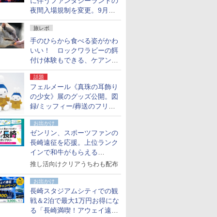
に伴うファンタジーランドの
夜間入場規制を変更。9月か
ら18時50分～20時ごろに
旅レポ
手のひらから食べる姿がかわ
いい！ ロックワラビーの餌
付け体験もできる、ケアンズ
でアサートン高原の日本語ガ
話題
イド付きツアーに参加してみ
フェルメール《真珠の耳飾り
た
の少女》展のグッズ公開。図
録/ミッフィー/葬送のフリー
レンほか、注目ブランドコラ
お出かけ
ボが実現
ゼンリン、スポーツファンの
長崎遠征を応援。上位ランク
インで和牛がもらえる
「GO！GO！長崎スタンプラ
推し活向けクリアうちわも配布
リー」
お出かけ
長崎スタジアムシティでの観
戦＆2泊で最大1万円お得にな
る「長崎満喫！アウェイ遠征