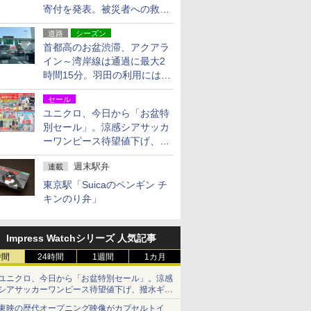
寄付を発表。被災者への救援
活動・復旧支援
道路
シーズン
首都高のお盆渋滞、アクアラ
イン～湾岸線は通過に最大2
時間15分。羽田の利用には
「空港西出口」の利用検討を
セール
ユニクロ、今日から「お盆特
別セール」。涼感シアサッカ
ーワンピース待望値下げ、撥
水ギアショーツは1990円に
週末駅弁
連載
東京駅「Suicaのペンギン チ
キンのり弁」
Impress Watchシリーズ 人気記事
時間
24時間
1週間
1カ月
ユニクロ、今日から「お盆特別セール」。涼感
シアサッカーワンピース待望値下げ、撥水ギア
ショーツは1990円に
東映の歴代オープニング映像がカプセルトイ