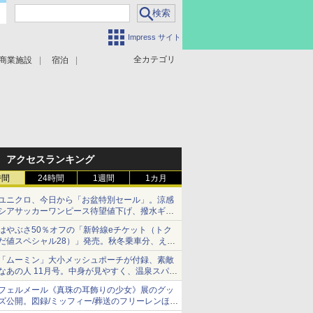
Impress サイト
全カテゴリ
商業施設
宿泊
アクセスランキング
時間
24時間
1週間
1カ月
ユニクロ、今日から「お盆特別セール」。涼感
シアサッカーワンピース待望値下げ、撥水ギア
ショーツは1990円に
はやぶさ50％オフの「新幹線eチケット（トク
だ値スペシャル28）」発売。秋冬乗車分、えき
ねっと限定
「ムーミン」大小メッシュポーチが付録、素敵
なあの人 11月号。中身が見やすく、温泉スパに
も使える
フェルメール《真珠の耳飾りの少女》展のグッ
ズ公開。図録/ミッフィー/葬送のフリーレンほ
か、注目ブランドコラボが実現