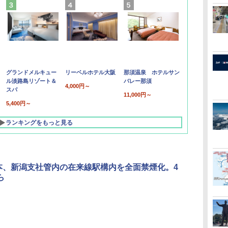
グランドメルキュー
リーベルホテル大阪
那須温泉 ホテルサン
ル淡路島リゾート＆
バレー那須
4,000円～
スパ
11,000円～
5,400円～
ランキングをもっと見る
本、新潟支社管内の在来線駅構内を全面禁煙化。4
ら
北陸 福井 あわら
品川プリンスホテ
舞浜ビューホテル
箱根湯本温泉 ホテ
ホテルトラスティ東
オリエンタルホテル
下呂温泉 水明館
住友不動産ホテル ヴ
東京ベイ舞浜ホテル