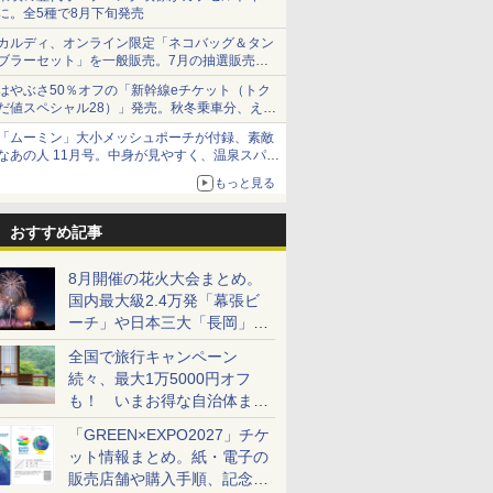
に。全5種で8月下旬発売
カルディ、オンライン限定「ネコバッグ＆タン
ブラーセット」を一般販売。7月の抽選販売の
当選無効分
はやぶさ50％オフの「新幹線eチケット（トク
だ値スペシャル28）」発売。秋冬乗車分、えき
ねっと限定
「ムーミン」大小メッシュポーチが付録、素敵
なあの人 11月号。中身が見やすく、温泉スパに
も使える
もっと見る
おすすめ記事
8月開催の花火大会まとめ。
国内最大級2.4万発「幕張ビ
ーチ」や日本三大「長岡」な
ど大型イベント目白押し！
全国で旅行キャンペーン
続々、最大1万5000円オフ
も！ いまお得な自治体まと
め
「GREEN×EXPO2027」チケ
ット情報まとめ。紙・電子の
販売店舗や購入手順、記念チ