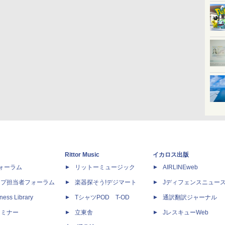
Rittor Music
イカロス出版
dフォーラム
リットーミュージック
AIRLINEweb
ップ担当者フォーラム
楽器探そう!デジマート
Jディフェンスニュー
ness Library
TシャツPOD T-OD
通訳翻訳ジャーナル
セミナー
立東舎
JレスキューWeb