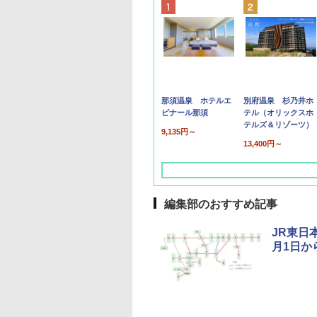
那須温泉 ホテルエ
別府温泉 杉乃井ホ
ピナール那須
テル（オリックスホ
テルズ＆リゾーツ）
9,135円～
13,400円～
編集部のおすすめ記事
JR東日
月1日か
草津温泉 ホテル櫻
品川プリンスホテル
グランドニッコー東
海のサウナ＆スパ
東京ドームホテル
シェラトン・グラン