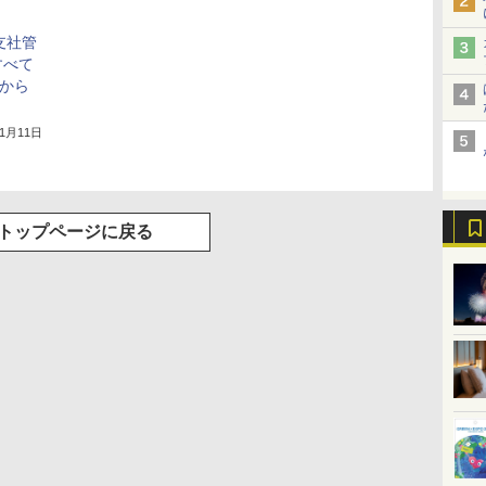
支社管
すべて
日から
11月11日
トップページに戻る