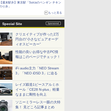
【週末駅弁】東京駅「Suicaのペンギン チキン
のり弁」
もっと見る
Special Site
クリエイティブが作った2万
円台の“小さなピュアオーデ
ィオスピーカー”
性能の良いお得な中古PC情
報はこのページでチェック！
iFi audio主力「NEO Stream
3」「NEO iDSD 3」に迫る
レイズ鍛造1ピースアルミホ
イール「CE28 N-plus」軽量
なままに剛性を向上
ソニーミラーレス一眼の大特
集！ 見どころ記事まとめ