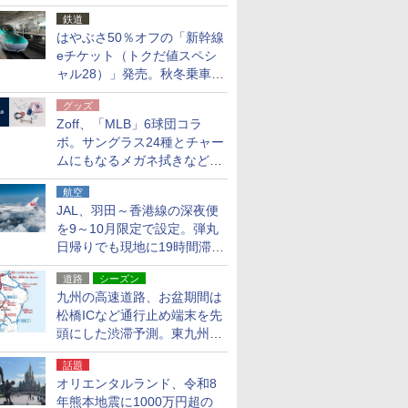
応援キャンペーン」
鉄道
はやぶさ50％オフの「新幹線
eチケット（トクだ値スペシ
ャル28）」発売。秋冬乗車
分、えきねっと限定
グッズ
Zoff、「MLB」6球団コラ
ボ。サングラス24種とチャー
ムにもなるメガネ拭きなど雑
貨24種
航空
JAL、羽田～香港線の深夜便
を9～10月限定で設定。弾丸
日帰りでも現地に19時間滞在
できる
道路
シーズン
九州の高速道路、お盆期間は
松橋ICなど通行止め端末を先
頭にした渋滞予測。東九州道
への迂回は料金調整を実施
話題
オリエンタルランド、令和8
年熊本地震に1000万円超の