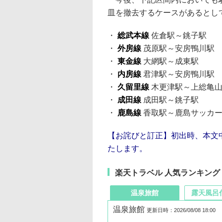
皿を撤去するケースがあるとし
・
総武本線
佐倉駅～銚子駅
・
外房線
茂原駅～安房鴨川駅
・
東金線
大網駅～成東駅
・
内房線
君津駅～安房鴨川駅
・
久留里線
木更津駅～上総亀
・
成田線
成田駅～銚子駅
・
鹿島線
香取駅～鹿島サッカ
【お詫びと訂正】初出時、本文
たします。
楽天トラベル 人気ランキング
温泉旅館
露天風呂
温泉旅館
更新日時：2026/08/08 18:00