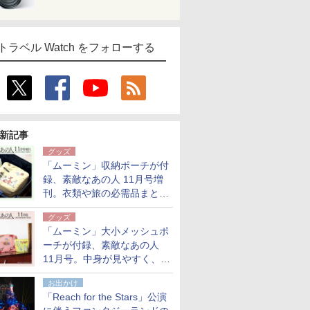
トラベル Watch をフォローする
新記事
グッズ
「ムーミン」収納ポーチが付
録、素敵なあの人 11月号増
刊。衣類や旅の必需品まとま
る大小2個セット
グッズ
「ムーミン」大小メッシュポ
ーチが付録、素敵なあの人
11月号。中身が見やすく、温
泉スパにも使える
お出かけ
「Reach for the Stars」公演