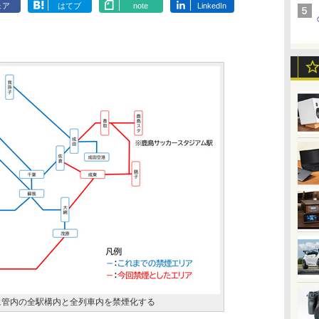
ェア
はてブ
note
LinkedIn
日に管内の全駅構内と全列車内を禁煙化する