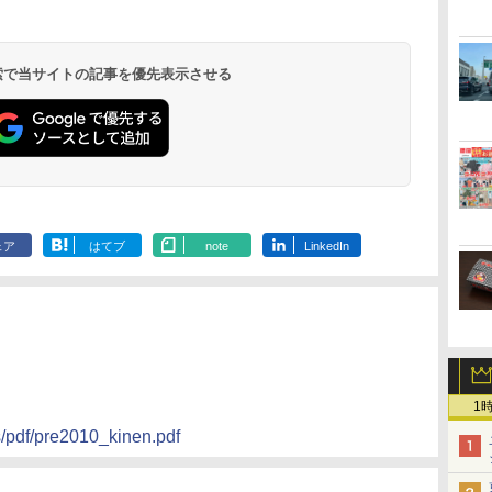
温泉 清風荘（北陸
ル イーストタワー
ｂｙ ＨＵＬＩＣ
ル おかだ
京ベイサイド
東京ベイ
ィラフォンテーヌグラ
ファーストリゾート
8,250円～
最大級の庭園露天風
（旧：東京ベイ舞浜
ンド東京有明
9,958円～
11,200円～
5,450円～
5,200円～
4,290円～
呂の宿 清風荘）
ホテル）
19,541円～
5,758円～
6,070円～
 検索で当サイトの記事を優先表示させる
ェア
はてブ
note
LinkedIn
1
s/pdf/pre2010_kinen.pdf