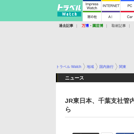
過去記事
万
博
・
園芸博
取材記事
トラベル Watch
地域
国内旅行
関東
ニュース
JR東日本、千葉支社管
ら