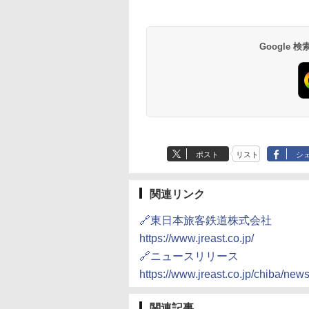
井
京ベイ 舞浜
オールインクルーシ
デ・トーキョーベ
7,037円～
7,980円～
ブ 島原温泉ホテル
イ・ホテル
14,300円～
6,800円～
南風楼
10,450円～
7,950円～
Google
ポスト
リスト
シ
関連リンク
🔗東日本旅客鉄道株式会社
https://www.jreast.co.jp/
🔗ニュースリリース
https://www.jreast.co.jp/chiba/new
関連記事