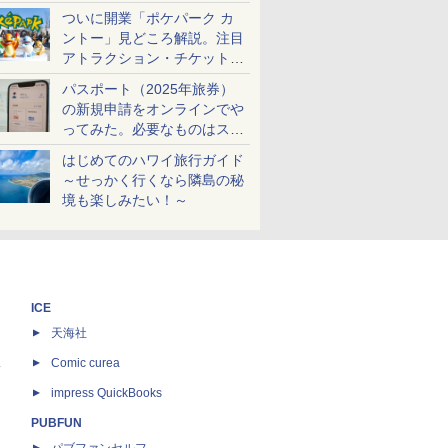
ケットも解説
ついに開業「ポケパーク カ
ントー」見どころ解説。注目
アトラクション・チケット手
配・来場前に必要な準備は？
パスポート（2025年旅券）
の新規申請をオンラインでや
ってみた。必要なものはスマ
ホとマイナカードのみ
はじめてのハワイ旅行ガイド
～せっかく行くなら隣島の秘
境も楽しみたい！～
ICE
天海社
ス
Comic curea
impress QuickBooks
PUBFUN