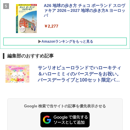
AIRLINE（エアライン）2026年9月号【特
A26 地球の歩き方 チェコ ポーランド スロヴ
集】ボーイング110周年を祝して！
ァキア 2026～2027 地球の歩き方A ヨーロッ
パ
￥1,760
￥2,277
Amazonランキングをもっと見る
編集部のおすすめ記事
[キャンパーズコレクション 山善] ポップアッ
GRANDOOR ステンレス保冷剤 2個セット 2
サンリオピューロランドでハローキティ
プテント 傘みたいに広げて畳める パッとサ
026リニューアル 急速冷凍 空間倍増 衛生的
＆ハローミミィのバースデーをお祝い。
ッとサンシェード キューブ フルクローズ メ
コンパクト 保冷力長持ち
バースデーライブと100セット限定バー
ッシュ 簡単設置 ワンタッチテント キャンプ
&ハイキング カーキ PATC-150(KH)
スデードルの抽選販売
￥2,980
￥6,830
BUNDOK(バンドック)ソロ ドーム 1 EX BDK
Google 検索で当サイトの記事を優先表示させる
-08EX カーキ ソロキャンプ ポリエステル フ
PYKES PEAK (パイクスピーク) 着替えテン
レーム ドーム型 テント
ト プライバシー テント 【中が透けない】 1
人用 折りたたみ 防災グッズ 災害用トイレ ビ
￥14,800
ーチ ピクニック ポップアップテント 携帯 簡