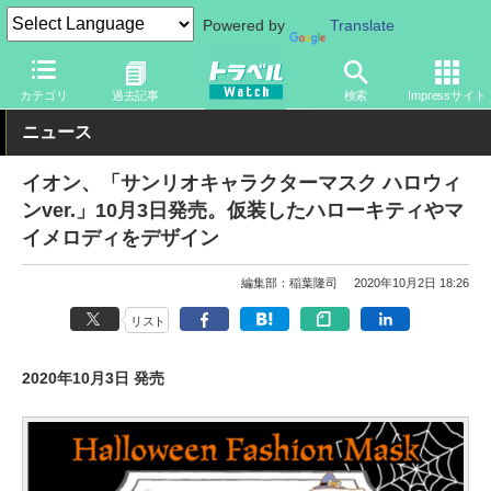
Powered by
Translate
トラベル Watch
旅のアイテム
その他
カテゴリ
過去記事
検索
Impressサイト
ニュース
イオン、「サンリオキャラクターマスク ハロウィ
ンver.」10月3日発売。仮装したハローキティやマ
イメロディをデザイン
編集部：稲葉隆司
2020年10月2日 18:26
リスト
2020年10月3日 発売