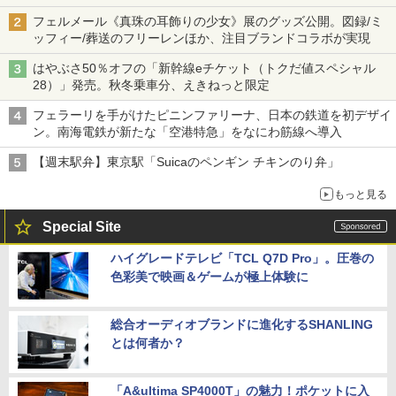
フェルメール《真珠の耳飾りの少女》展のグッズ公開。図録/ミ
ッフィー/葬送のフリーレンほか、注目ブランドコラボが実現
はやぶさ50％オフの「新幹線eチケット（トクだ値スペシャル
28）」発売。秋冬乗車分、えきねっと限定
フェラーリを手がけたピニンファリーナ、日本の鉄道を初デザイ
ン。南海電鉄が新たな「空港特急」をなにわ筋線へ導入
【週末駅弁】東京駅「Suicaのペンギン チキンのり弁」
もっと見る
Special Site
ハイグレードテレビ「TCL Q7D Pro」。圧巻の
色彩美で映画＆ゲームが極上体験に
総合オーディオブランドに進化するSHANLING
とは何者か？
「A&ultima SP4000T」の魅力！ポケットに入