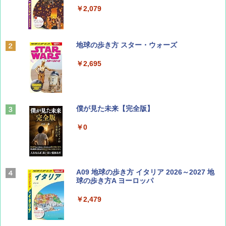
￥1,500
￥2,079
ディズニーファン ２０２６年 ９月号 [雑
地球の歩き方 スター・ウォーズ
誌] (ＤＩＳＮＥＹ ＦＡＮ)
￥2,695
￥713
山と溪谷 2026年8月号「南アルプス大全」
僕が見た未来【完全版】
￥1,540
￥0
Coyote No.89 特集 星野道夫 夢見る旅
A09 地球の歩き方 イタリア 2026～2027 地
球の歩き方A ヨーロッパ
￥1,540
￥2,479