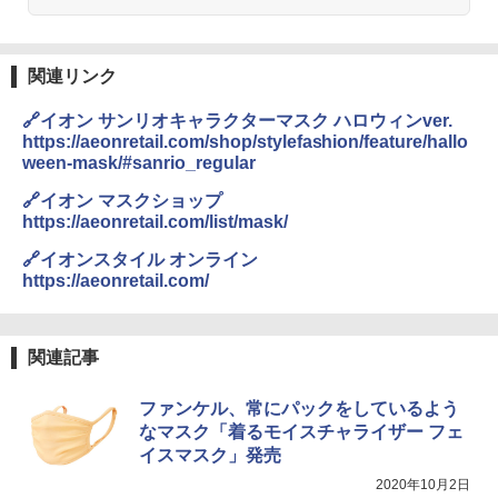
易 トイレテント (ブラック)
DEWEL パラソル 大型 ビーチ アウトドアパ
￥4,980
ラソル ガーデン サイトシート付 折りたたみ
防水 UVカット 4段階高さ調整 軽量 収納袋付
関連リンク
き
ENDLESS BASE 《めざましテレビで紹介》
🔗イオン サンリオキャラクターマスク ハロウィンver.
テント ワンタッチ RENEW 幅200 2-3人用 43
￥6,459
https://aeonretail.com/shop/stylefashion/feature/hallo
500002(88859)
ween-mask/#sanrio_regular
￥5,999
ポインターライト 強力 小型 緑色/赤色/青紫色
🔗イオン マスクショップ
USB充電式 高精度 超長距離照射 長時間使用
https://aeonretail.com/list/mask/
可能 安全ロック付き 高安全性 金属製耐久 コ
[キャンパーズコレクション 山善] 傘みたいに
ンパクト多機能設計 持ち運び便利 アウトド
🔗イオンスタイル オンライン
広げるだけ パッとサッとテント ブラックコ
ア/オフィス/教育現場/展示会用 緑
https://aeonretail.com/
ーティング フルクローズ メッシュ 3-4人用
簡単設置 ポップアップテント エクルベージ
￥1,180
ュ(BC仕様) PATC-150B(EB)
関連記事
￥9,990
熊撃退スプレー 熊よけスプレー 熊スプレー
【日本企業販売】超強力クマ対策スプレー 30
ファンケル、常にパックをしているよう
0ml（連続噴射30秒）110ml（連続噴射15
なマスク「着るモイスチャライザー フェ
[キャンパーズコレクション 山善] 傘みたいに
秒）射程5～10m 安全ロック搭載 携帯収納袋
広げるだけ パッとサッとテント キューブワ
付き ヒグマ・イノシシ対策 自治体・教育機
イスマスク」発売
イド ブラックコーティング フルクローズ メ
関の購入実績 登山・キャンプ・アウトドア・
2020年10月2日
ッシュ 4人用 簡単設置 ポップアップテント P
防災用品 長期保存可能 緊急時用 日本国内発