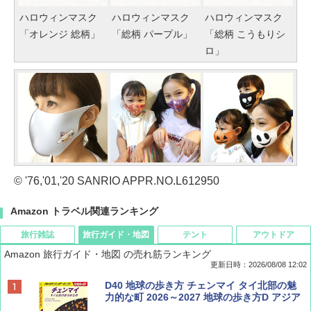
ハロウィンマスク
ハロウィンマスク
ハロウィンマスク
「オレンジ 総柄」
「総柄 パープル」
「総柄 こうもりシ
ロ」
© '76,'01,'20 SANRIO APPR.NO.L612950
Amazon トラベル関連ランキング
旅行雑誌
旅行ガイド・地図
テント
アウトドア
Amazon 旅行ガイド・地図 の売れ筋ランキング
更新日時：2026/08/08 12:02
BE-PAL(ビ-パル) 2026年 9 月号【特別付録:
D40 地球の歩き方 チェンマイ タイ北部の魅
SOTO ミニマル"旅"財布 ランダム2種】
力的な町 2026～2027 地球の歩き方D アジア