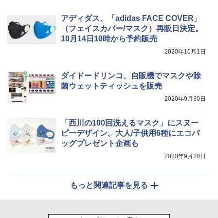
ATCW-150B エクルベージュ
送
アディダス、「adidas FACE COVER」
￥-
￥3,680
（フェイスカバー/マスク）再販日決定。
10月14日10時から予約販売
2020年10月1日
ダイドードリンコ、自販機でマスクや除
菌ウェットティッシュを販売
2020年9月30日
「西川の100回洗えるマスク」にスヌー
ピーデザイン。大人/子供用6種にエコバ
ッグプレゼント企画も
2020年9月28日
もっと関連記事を見る