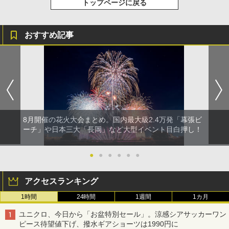
トップページに戻る
おすすめ記事
8月開催の花火大会まとめ。国内最大級2.4万発「幕張ビ
ーチ」や日本三大「長岡」など大型イベント目白押し！
●
●
●
●
●
●
アクセスランキング
1時間
24時間
1週間
1カ月
ユニクロ、今日から「お盆特別セール」。涼感シアサッカーワン
ピース待望値下げ、撥水ギアショーツは1990円に