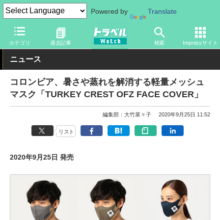
Powered by
Translate
トラベル Watch
旅のアイテム
旅行グッズ
その他
カテゴリ
過去記事
検索
Impressサイト
ニュース
コロンビア、暑さや蒸れを解消する軽量メッシュ
マスク「TURKEY CREST OFZ FACE COVER」
編集部：大竹菜々子
2020年9月25日 11:52
リスト
2020年9月25日 発売