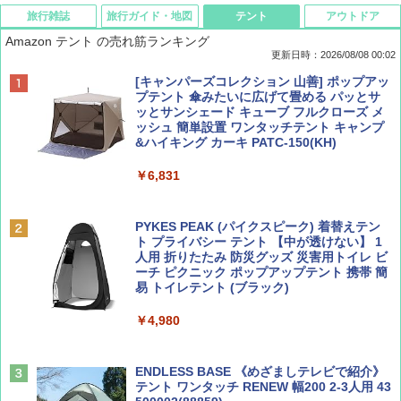
旅行雑誌
旅行ガイド・地図
テント
アウトドア
Amazon テント の売れ筋ランキング
更新日時：2026/08/08 00:02
BE-PAL(ビ-パル) 2026年 9 月号【特別付録:
D40 地球の歩き方 チェンマイ タイ北部の魅
[キャンパーズコレクション 山善] ポップアッ
SOTO ミニマル"旅"財布 ランダム2種】
力的な町 2026～2027 地球の歩き方D アジア
プテント 傘みたいに広げて畳める パッとサ
ッとサンシェード キューブ フルクローズ メ
ッシュ 簡単設置 ワンタッチテント キャンプ
￥1,500
￥2,079
&ハイキング カーキ PATC-150(KH)
￥6,831
ディズニーファン ２０２６年 ９月号 [雑
地球の歩き方 スター・ウォーズ
誌] (ＤＩＳＮＥＹ ＦＡＮ)
PYKES PEAK (パイクスピーク) 着替えテン
￥2,695
ト プライバシー テント 【中が透けない】 1
￥713
人用 折りたたみ 防災グッズ 災害用トイレ ビ
ーチ ピクニック ポップアップテント 携帯 簡
易 トイレテント (ブラック)
山と溪谷 2026年8月号「南アルプス大全」
僕が見た未来【完全版】
￥4,980
￥1,540
￥0
ENDLESS BASE 《めざましテレビで紹介》
テント ワンタッチ RENEW 幅200 2-3人用 43