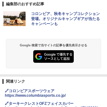
編集部のおすすめ記事
GRANDOOR ステンレス保冷剤 2個セット 2
コロンビア、秋冬キャンプコレクション
026リニューアル 急速冷凍 空間倍増 衛生的
登場。オリジナルキャンプギアが当たる
コンパクト 保冷力長持ち
キャンペーンも
￥2,980
BUNDOK(バンドック)ソロ ドーム 1 EX BDK
Google 検索で当サイトの記事を優先表示させる
-08EX カーキ ソロキャンプ ポリエステル フ
レーム ドーム型 テント
￥14,800
熊撃退スプレー 熊よけスプレー 熊スプレー
【日本企業販売】超強力クマ対策スプレー 30
0ml（連続噴射30秒）110ml（連続噴射15
関連リンク
秒）射程5～10m 安全ロック搭載 携帯収納袋
付き ヒグマ・イノシシ対策 自治体・教育機
🔗コロンビアスポーツウェア
関の購入実績 登山・キャンプ・アウトドア・
https://www.columbiasports.co.jp/
防災用品 長期保存可能 緊急時用 日本国内発
送
🔗ターキークレストOFZフェイスカバー