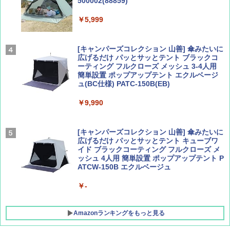
500002(88859)
Coyote No.89 特集 星野道夫 夢見る旅
A26 地球の歩き方 チェコ ポーランド スロヴ
ァキア 2026～2027 地球の歩き方A ヨーロッ
￥5,999
パ
￥1,540
￥2,277
[キャンパーズコレクション 山善] 傘みたいに
広げるだけ パッとサッとテント ブラックコ
ーティング フルクローズ メッシュ 3-4人用
簡単設置 ポップアップテント エクルベージ
AIRLINE（エアライン）2026年9月号【特
A09 地球の歩き方 イタリア 2026～2027 地
ュ(BC仕様) PATC-150B(EB)
集】ボーイング110周年を祝して！
球の歩き方A ヨーロッパ
￥9,990
￥1,760
￥2,479
[キャンパーズコレクション 山善] 傘みたいに
広げるだけ パッとサッとテント キューブワ
イド ブラックコーティング フルクローズ メ
ッシュ 4人用 簡単設置 ポップアップテント P
ATCW-150B エクルベージュ
￥-
Amazonランキングをもっと見る