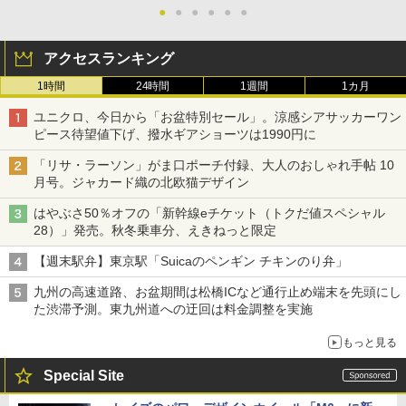
●
●
●
●
●
●
アクセスランキング
1時間
24時間
1週間
1カ月
ユニクロ、今日から「お盆特別セール」。涼感シアサッカーワン
ピース待望値下げ、撥水ギアショーツは1990円に
「リサ・ラーソン」がま口ポーチ付録、大人のおしゃれ手帖 10
月号。ジャカード織の北欧猫デザイン
はやぶさ50％オフの「新幹線eチケット（トクだ値スペシャル
28）」発売。秋冬乗車分、えきねっと限定
【週末駅弁】東京駅「Suicaのペンギン チキンのり弁」
九州の高速道路、お盆期間は松橋ICなど通行止め端末を先頭にし
た渋滞予測。東九州道への迂回は料金調整を実施
もっと見る
Special Site