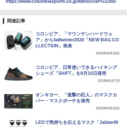
https://www.columbiasports.co.jp/items/col/PU2266/
￥3,680
DEWEL パラソル 大型 ビーチ アウトドアパ
関連記事
ラソル ガーデン サイトシート付 折りたたみ
防水 UVカット 4段階高さ調整 軽量 収納袋付
コロンビア、「マウンテンハードウェ
き
ア」からfall/winter2020「NEW BAG CO
￥6,459
LLECTION」発表
2020年8月28日
着替えテント トイレテント 透けない【換気
通気窓付き】収納袋付き UVカット 防水 防災
コロンビア、日常使いできるハイキング
コンパクト iimono117 (ブルー)
シューズ「SH/FT」を8月10日発売
￥3,080
2019年8月7日
オンキヨー、「進撃の巨人」のマスクカ
バー・マスクポーチを発売
2020年9月26日
LEDで気持ちを伝えるマスク「JabberM