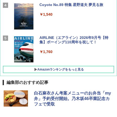
Coyote No.89 特集 星野道夫 夢見る旅
￥1,540
AIRLINE（エアライン）2026年9月号【特
集】ボーイング110周年を祝して！
￥1,760
Amazonランキングをもっと見る
編集部のおすすめ記事
地球の歩き方 スター・ウォーズ
[キャンパーズコレクション 山善] ポップアッ
DEWEL パラソル 大型 ビーチ アウトドアパ
白石麻衣さん考案メニューのお弁当「my
プテント 傘みたいに広げて畳める パッとサ
ラソル ガーデン サイトシート付 折りたたみ
弁」予約受付開始。乃木坂46卒業記念カ
ッとサンシェード キューブ フルクローズ メ
防水 UVカット 4段階高さ調整 軽量 収納袋付
￥2,695
フェで受取
ッシュ 簡単設置 ワンタッチテント キャンプ
き
&ハイキング カーキ PATC-150(KH)
￥6,459