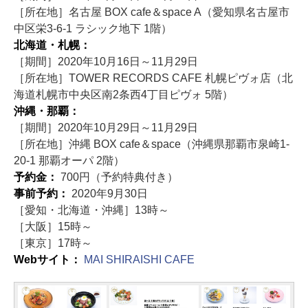
［所在地］名古屋 BOX cafe＆space A（愛知県名古屋市
中区栄3-6-1 ラシック地下 1階）
北海道・札幌：
［期間］2020年10月16日～11月29日
［所在地］TOWER RECORDS CAFE 札幌ピヴォ店（北
海道札幌市中央区南2条西4丁目ピヴォ 5階）
沖縄・那覇：
［期間］2020年10月29日～11月29日
［所在地］沖縄 BOX cafe＆space（沖縄県那覇市泉崎1-
20-1 那覇オーパ 2階）
予約金：
700円（予約特典付き）
事前予約：
2020年9月30日
［愛知・北海道・沖縄］13時～
［大阪］15時～
［東京］17時～
Webサイト：
MAI SHIRAISHI CAFE