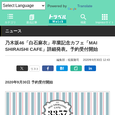
Powered by
Translate
トラベル Watch
旅の情報
観光地
グルメ
カテゴリ
過去記事
検索
Impressサイト
ニュース
乃木坂46「白石麻衣」卒業記念カフェ「MAI
SHIRAISHI CAFE」詳細発表。予約受付開始
編集部：稲葉隆司
2020年9月30日 12:43
リスト
2020年9月30日 予約受付開始