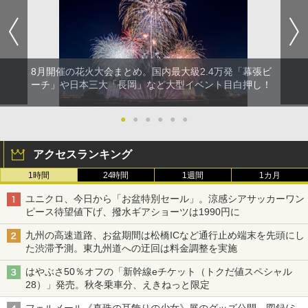
ア/オフィス/教育現場/展示会用 緑
￥9,990
￥1,540
￥1,180
[キャンパーズコレクション 山善] 傘みたいに
広げるだけ パッとサッとテント キューブワ
イド ブラックコーティング フルクローズ メ
電動エアーポンプ SUP用 20PSI 電動ポンプ
8月開催の花火大会まとめ。国内最大級2.4万発「幕張ビ
ッシュ 4人用 簡単設置 ポップアップテント P
ゴムボート 空気入れ 空気抜き 自動停止 過熱
ーチ」や日本三大「長岡」など大型イベント目白押し！
ATCW-150B エクルベージュ
保護 日光可読lcd 7種類ノズル付き
￥-
￥7,884
●
●
●
●
●
●
アクセスランキング
1時間
24時間
1週間
1カ月
ユニクロ、今日から「お盆特別セール」。涼感シアサッカーワン
ピース待望値下げ、撥水ギアショーツは1990円に
九州の高速道路、お盆期間は松橋ICなど通行止め端末を先頭にし
た渋滞予測。東九州道への迂回は料金調整を実施
はやぶさ50％オフの「新幹線eチケット（トクだ値スペシャル
28）」発売。秋冬乗車分、えきねっと限定