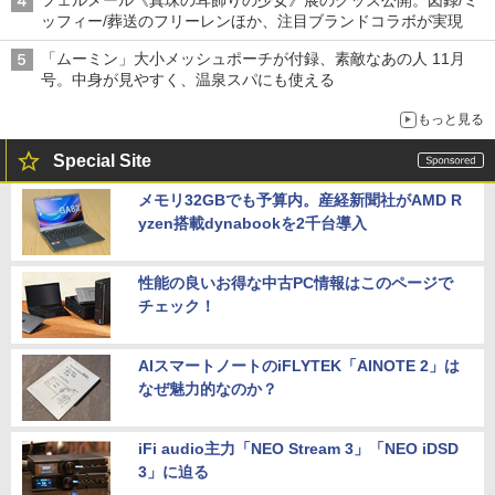
フェルメール《真珠の耳飾りの少女》展のグッズ公開。図録/ミ
ッフィー/葬送のフリーレンほか、注目ブランドコラボが実現
「ムーミン」大小メッシュポーチが付録、素敵なあの人 11月
号。中身が見やすく、温泉スパにも使える
もっと見る
Special Site
メモリ32GBでも予算内。産経新聞社がAMD R
yzen搭載dynabookを2千台導入
性能の良いお得な中古PC情報はこのページで
チェック！
AIスマートノートのiFLYTEK「AINOTE 2」は
なぜ魅力的なのか？
iFi audio主力「NEO Stream 3」「NEO iDSD
3」に迫る