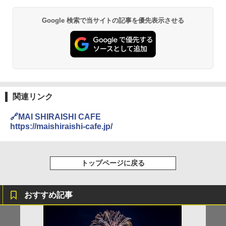
￥6,830
A09 地球の歩き方 イタリア 2026～2027 地
Google 検索で当サイトの記事を優先表示させる
球の歩き方A ヨーロッパ
熊撃退スプレー 熊よけスプレー 熊スプレー
PYKES PEAK (パイクスピーク) 着替えテン
【日本企業販売】超強力クマ対策スプレー 30
ト プライバシー テント 【中が透けない】 1
0ml（連続噴射30秒）110ml（連続噴射15
￥2,479
人用 折りたたみ 防災グッズ 災害用トイレ ビ
秒）射程5～10m 安全ロック搭載 携帯収納袋
ーチ ピクニック ポップアップテント 携帯 簡
付き ヒグマ・イノシシ対策 自治体・教育機
易 トイレテント (グレー)
関の購入実績 登山・キャンプ・アウトドア・
防災用品 長期保存可能 緊急時用 日本国内発
D40 地球の歩き方 チェンマイ タイ北部の魅
送
￥4,980
力的な町 2026～2027 地球の歩き方D アジア
関連リンク
￥3,680
￥2,079
ENDLESS BASE 《めざましテレビで紹介》
🔗MAI SHIRAISHI CAFE
テント ワンタッチ RENEW 幅200 2-3人用 43
https://maishiraishi-cafe.jp/
500002(88859)
GRANDOOR ステンレス保冷剤 2個セット 2
026リニューアル 急速冷凍 空間倍増 衛生的
A26 地球の歩き方 チェコ ポーランド スロヴ
コンパクト 保冷力長持ち
ァキア 2026～2027 地球の歩き方A ヨーロッ
￥5,999
パ
トップページに戻る
￥2,980
￥2,277
[キャンパーズコレクション 山善] 傘みたいに
広げるだけ パッとサッとテント ブラックコ
ーティング フルクローズ メッシュ 3-4人用
ポインターライト 強力 小型 緑色/赤色/青紫色
おすすめ記事
簡単設置 ポップアップテント エクルベージ
USB充電式 高精度 超長距離照射 長時間使用
新しい日本地理 地図・統計・移動から読み
ュ(BC仕様) PATC-150B(EB)
可能 安全ロック付き 高安全性 金属製耐久 コ
解く (講談社現代新書)
ンパクト多機能設計 持ち運び便利 アウトド