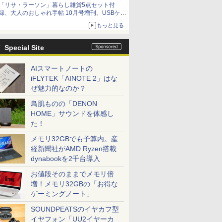
「リサ・ラーソン」暮らし雑貨5点セット付
録、大人のおしゃれ手帖 10月号増刊。USBケー
ブルや缶ケースなど
もっと見る
Special Site
AIスマートノートの
iFLYTEK「AINOTE 2」はな
ぜ魅力的なのか？
鳥肌ものの「DENON
HOME」サウンドを体感し
た！
メモリ32GBでも予算内。産
経新聞社がAMD Ryzen搭載
dynabookを2千台導入
お値段そのままでメモリ倍
増！メモリ32GBの「お得な
ゲーミングノート」
SOUNDPEATSのイヤカフ型
イヤフォン「UU2イヤーカ