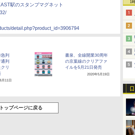
1
-EAST駅のスタンプマグネット
32/
oducts/detail.php?product_id=3906794
特急列
書泉、全線開業30周年
普通列
の京葉線のクリアファ
たクリ
イルを5月21日発売
売
2020年5月19日
年6月11日
トップページに戻る