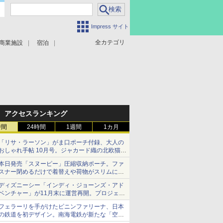
Impress サイト
全カテゴリ
商業施設
宿泊
アクセスランキング
時間
24時間
1週間
1カ月
「リサ・ラーソン」がま口ポーチ付録、大人の
おしゃれ手帖 10月号。ジャカード織の北欧猫デ
ザイン
本日発売「スヌーピー」圧縮収納ポーチ。ファ
スナー閉めるだけで着替えや荷物がスリムにま
とまる
ディズニーシー「インディ・ジョーンズ・アド
ベンチャー」が11月末に運営再開。プロジェク
ションマッピングを追加、DPAは1500円
フェラーリを手がけたピニンファリーナ、日本
の鉄道を初デザイン。南海電鉄が新たな「空港
特急」をなにわ筋線へ導入