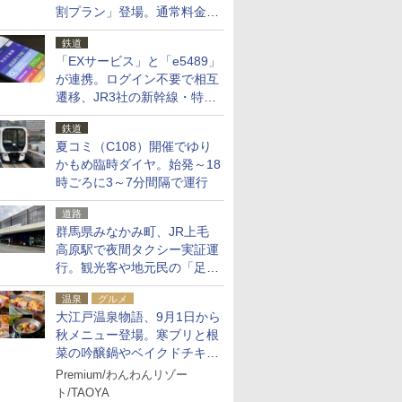
割プラン」登場。通常料金の
およそ半額でお得に夜活
鉄道
「EXサービス」と「e5489」
が連携。ログイン不要で相互
遷移、JR3社の新幹線・特急
予約をアプリで一括確認
鉄道
夏コミ（C108）開催でゆり
かもめ臨時ダイヤ。始発～18
時ごろに3～7分間隔で運行
道路
群馬県みなかみ町、JR上毛
高原駅で夜間タクシー実証運
行。観光客や地元民の「足が
ない」課題解消へ、木金土に
温泉
グルメ
2台体制
大江戸温泉物語、9月1日から
秋メニュー登場。寒ブリと根
菜の吟醸鍋やベイクドチキ
ン、ショコラ＆栗スイーツも
Premium/わんわんリゾー
食べ放題に
ト/TAOYA