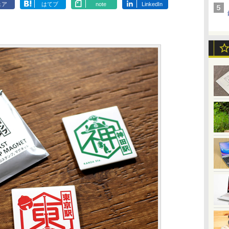
ェア
はてブ
note
LinkedIn