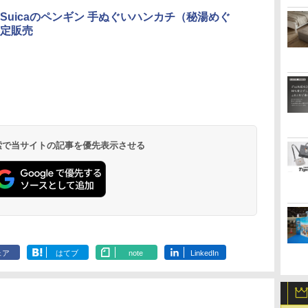
Suicaのペンギン 手ぬぐいハンカチ（秘湯めぐ
定販売
北陸 福井 あわら
品川プリンスホテ
舞浜ビューホテル
箱根湯本温泉 ホテ
ホテルトラスティ東
オリエンタルホテル
下呂温泉 水明館
住友不動産ホテル ヴ
東京ベイ舞浜ホテル
温泉 清風荘（北陸
ル イーストタワー
ｂｙ ＨＵＬＩＣ
ル おかだ
京ベイサイド
東京ベイ
ィラフォンテーヌグラ
ファーストリゾート
8,250円～
最大級の庭園露天風
（旧：東京ベイ舞浜
ンド東京有明
9,958円～
11,200円～
5,450円～
5,200円～
4,290円～
呂の宿 清風荘）
ホテル）
19,541円～
5,758円～
6,070円～
 検索で当サイトの記事を優先表示させる
ェア
はてブ
note
LinkedIn