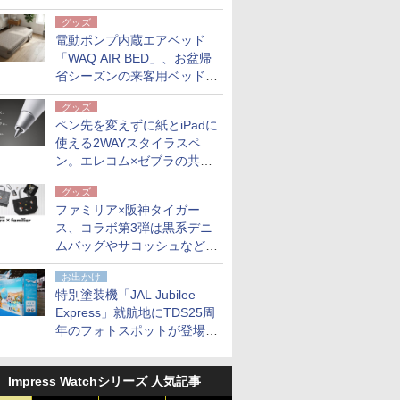
グッズ
電動ポンプ内蔵エアベッド
「WAQ AIR BED」、お盆帰
省シーズンの来客用ベッドに
も。使用後は収納バッグでコ
グッズ
ンパクトに保管
ペン先を変えずに紙とiPadに
使える2WAYスタイラスペ
ン。エレコム×ゼブラの共同
開発
グッズ
ファミリア×阪神タイガー
ス、コラボ第3弾は黒系デニ
ムバッグやサコッシュなど6
点。8月21日オンラインスト
お出かけ
アで発売
特別塗装機「JAL Jubilee
Express」就航地にTDS25周
年のフォトスポットが登場。
10月末まで青森空港に
Impress Watchシリーズ 人気記事