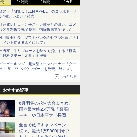
時間
24時間
1週間
1カ月
ミスド「Mrs. GREEN APPLE」のコラボドーナ
ツ4種、いよいよ発売！
【家電レビュー】手ごわい雑草との戦い、コメ
リの草刈機で完全勝利 掃除機感覚で使えた
NTT島田社長、ソフトバンクのセブン出資に「d
ポイント使えるようにして」
吉野家、牛リブロースを熱々で提供する「極旨
牛鉄板ステーキ定食」を発売
バーガーキング、超大型チーズバーガー「ダー
ティ ザ・ワンパウンダー」を発売。総カロリー
約1656kcal、総重量約527g！
もっと見る
おすすめ記事
8月開催の花火大会まとめ。
国内最大級2.4万発「幕張ビ
ーチ」や日本三大「長岡」な
ど大型イベント目白押し！
全国で旅行キャンペーン
続々、最大1万5000円オフ