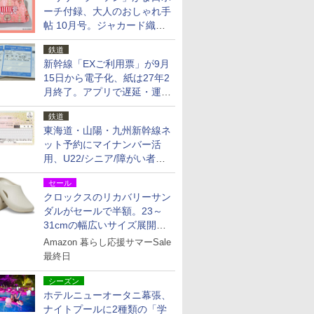
ーチ付録、大人のおしゃれ手
帖 10月号。ジャカード織の
北欧猫デザイン
鉄道
新幹線「EXご利用票」が9月
15日から電子化、紙は27年2
月終了。アプリで遅延・運休
も確認可能に
鉄道
東海道・山陽・九州新幹線ネ
ット予約にマイナンバー活
用、U22/シニア/障がい者割
を9月15日から発売
セール
クロックスのリカバリーサン
ダルがセールで半額。23～
31cmの幅広いサイズ展開、
独自のクッション素材を採用
Amazon 暮らし応援サマーSale
最終日
シーズン
ホテルニューオータニ幕張、
ナイトプールに2種類の「学