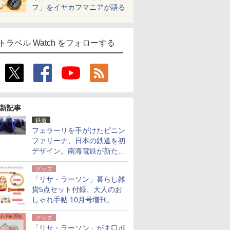
フ」をイヤカフマニアが語る
トラベル Watch をフォローする
新記事
鉄道
フェラーリを手がけたピニン
ファリーナ、日本の鉄道を初
デザイン。南海電鉄が新たな
「空港特急」をなにわ筋線へ
グッズ
導入
「リサ・ラーソン」暮らし雑
貨5点セット付録、大人のお
しゃれ手帖 10月号増刊。
USBケーブルや缶ケースなど
グッズ
「リサ・ラーソン」がま口ポ