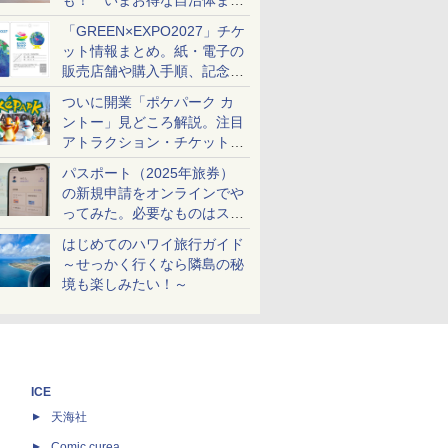
も！ いまお得な自治体まと
め
「GREEN×EXPO2027」チケ
ット情報まとめ。紙・電子の
販売店舗や購入手順、記念チ
ケットも解説
ついに開業「ポケパーク カ
ントー」見どころ解説。注目
アトラクション・チケット手
配・来場前に必要な準備は？
パスポート（2025年旅券）
の新規申請をオンラインでや
ってみた。必要なものはスマ
ホとマイナカードのみ
はじめてのハワイ旅行ガイド
～せっかく行くなら隣島の秘
境も楽しみたい！～
ICE
天海社
ス
Comic curea