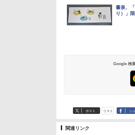
書泉、「
り）」限
草津温泉 ホテル櫻
品川プリンスホテル
グランドニッコー東
海のサウナ＆スパ
東京ドームホテル
シェラトン・グラン
井
京ベイ 舞浜
オールインクルーシ
デ・トーキョーベ
7,037円～
7,980円～
ブ 島原温泉ホテル
イ・ホテル
14,300円～
6,800円～
南風楼
10,450円～
7,950円～
Google
ポスト
リスト
シ
関連リンク