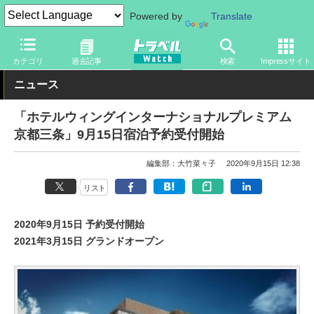
Powered by
Translate
トラベル Watch
地域
国内旅行
京都・大阪
カテゴリ
過去記事
検索
Impressサイト
ニュース
「ホテルウィングインターナショナルプレミアム
京都三条」9月15日宿泊予約受付開始
編集部：大竹菜々子
2020年9月15日 12:38
リスト
2020年9月15日 予約受付開始
2021年3月15日 グランドオープン