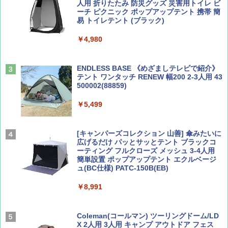
人用 折りたたみ 防災グッズ 災害用トイレ ビ
ーチ ピクニック ポップアップテント 携帯 簡
易 トイレテント (ブラック)
山と溪谷 2026年8月号「南アルプス大全」
A26 地球の歩き方 チェコ ポーランド スロヴ
￥4,980
ァキア 2026～2027 地球の歩き方A ヨーロッ
パ
￥1,540
￥2,277
ENDLESS BASE 《めざましテレビで紹介》
テント ワンタッチ RENEW 幅200 2-3人用 43
500002(88859)
AIRLINE（エアライン）2026年9月号【特
地球の歩き方 スター・ウォーズ
集】ボーイング110周年を祝して！
￥5,499
￥2,695
￥1,760
[キャンパーズコレクション 山善] 傘みたいに
広げるだけ パッとサッとテント ブラックコ
ーティング フルクローズ メッシュ 3-4人用
簡単設置 ポップアップテント エクルベージ
BE-PAL(ビ-パル) 2026年 9 月号【特別付録:
新しい日本地理 地図・統計・移動から読み
ュ(BC仕様) PATC-150B(EB)
SOTO ミニマル"旅"財布 ランダム2種】
解く (講談社現代新書)
￥8,991
￥1,500
￥1,540
Coleman(コールマン) ツーリングドーム/LD
X 2人用 3人用 キャンプ アウトドア フェス