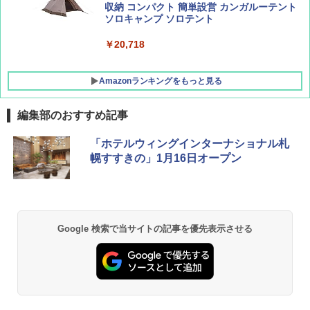
収納 コンパクト 簡単設営 カンガルーテント
ソロキャンプ ソロテント
￥20,718
Amazonランキングをもっと見る
編集部のおすすめ記事
BUNDOK(バンドック)ソロ ドーム 1 EX BDK
「ホテルウィングインターナショナル札
-08EX カーキ ソロキャンプ ポリエステル フ
幌すすきの」1月16日オープン
レーム テント
￥14,800
GRANDOOR ステンレス保冷剤 2個セット 2
Google 検索で当サイトの記事を優先表示させる
026リニューアル 急速冷凍 空間倍増 衛生的
コンパクト 保冷力長持ち
￥2,980