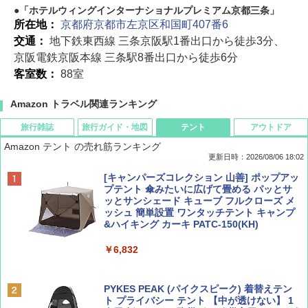
「ホテルウィングインターナショナルプレミアム京都三条」
所在地：
京都府京都市左京区和国町407番6
交通：
地下鉄東西線 三条京阪駅1番出口から徒歩3分、
京阪電鉄京阪本線 三条駅8番出口から徒歩6分
客室数：
88室
Amazon トラベル関連ランキング
旅行雑誌
旅行ガイド・地図
テント
アウトドア
Amazon テント の売れ筋ランキング
更新日時：2026/08/06 18:02
ディズニーファン ２０２６年 ９月号 [雑
D40 地球の歩き方 チェンマイ タイ北部の魅
[キャンパーズコレクション 山善] ポップアッ
誌] (ＤＩＳＮＥＹ ＦＡＮ)
力的な町 2026～2027 地球の歩き方D アジア
プテント 傘みたいに広げて畳める パッとサ
ッとサンシェード キューブ フルクローズ メ
ッシュ 簡単設置 ワンタッチテント キャンプ
￥713
￥2,079
&ハイキング カーキ PATC-150(KH)
￥6,832
Coyote No.89 特集 星野道夫 夢見る旅
A09 地球の歩き方 イタリア 2026～2027 地
球の歩き方A ヨーロッパ
PYKES PEAK (パイクスピーク) 着替えテン
￥1,540
ト プライバシー テント 【中が透けない】 1
￥2,479