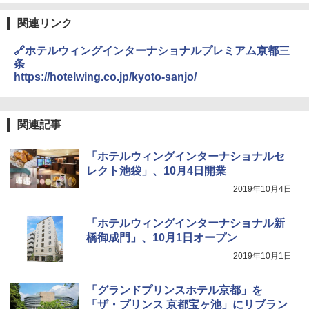
熊撃退スプレー 熊よけスプレー 熊スプレー
【日本企業販売】超強力クマ対策スプレー 30
関連リンク
0ml（連続噴射30秒）110ml（連続噴射15
秒）射程5～10m 安全ロック搭載 携帯収納袋
🔗ホテルウィングインターナショナルプレミアム京都三
付き ヒグマ・イノシシ対策 自治体・教育機
関の購入実績 登山・キャンプ・アウトドア・
条
防災用品 長期保存可能 緊急時用 日本国内発
https://hotelwing.co.jp/kyoto-sanjo/
送
￥3,680
関連記事
DEWEL パラソル 大型 ビーチ アウトドアパ
「ホテルウィングインターナショナルセ
ラソル ガーデン サイトシート付 折りたたみ
レクト池袋」、10月4日開業
防水 UVカット 4段階高さ調整 軽量 収納袋付
き
2019年10月4日
￥6,459
「ホテルウィングインターナショナル新
橋御成門」、10月1日オープン
ポインターライト 強力 小型 緑色/赤色/青紫色
2019年10月1日
USB充電式 高精度 超長距離照射 長時間使用
可能 安全ロック付き 高安全性 金属製耐久 コ
ンパクト多機能設計 持ち運び便利 アウトド
「グランドプリンスホテル京都」を
ア/オフィス/教育現場/展示会用 緑
「ザ・プリンス 京都宝ヶ池」にリブラン