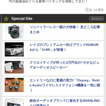
坪の庭園湯めぐり＆豪華バイキングを体験してきた！
もっと見る
Special Site
ソニーミラーレス一眼の大特集！ 見どころ記事
まとめ
レイズのプレミアムカー向けブランドHOMUR
Aから「2×9R」が登場！
クリエイティブが作った2万円台の“小さなピュ
アオーディオスピーカー”
エントリーなのに脅威の実力!「Osprey」Nobl
e Audioワイヤレスイヤフォン4機種を一気に聴
く
総合オーディオブランドに進化するSHANLING
とは何者か？