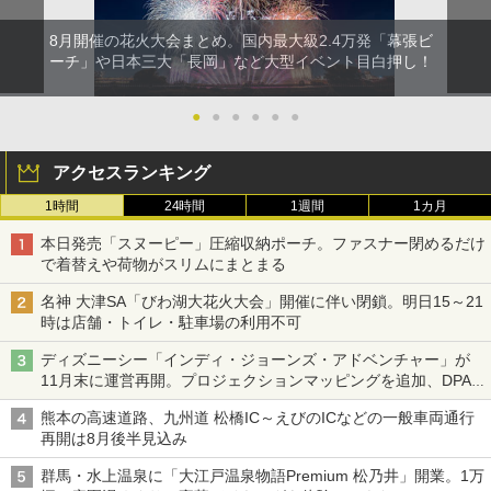
8月開催の花火大会まとめ。国内最大級2.4万発「幕張ビ
ーチ」や日本三大「長岡」など大型イベント目白押し！
●
●
●
●
●
●
アクセスランキング
1時間
24時間
1週間
1カ月
本日発売「スヌーピー」圧縮収納ポーチ。ファスナー閉めるだけ
で着替えや荷物がスリムにまとまる
名神 大津SA「びわ湖大花火大会」開催に伴い閉鎖。明日15～21
時は店舗・トイレ・駐車場の利用不可
ディズニーシー「インディ・ジョーンズ・アドベンチャー」が
11月末に運営再開。プロジェクションマッピングを追加、DPA
は1500円
熊本の高速道路、九州道 松橋IC～えびのICなどの一般車両通行
再開は8月後半見込み
群馬・水上温泉に「大江戸温泉物語Premium 松乃井」開業。1万