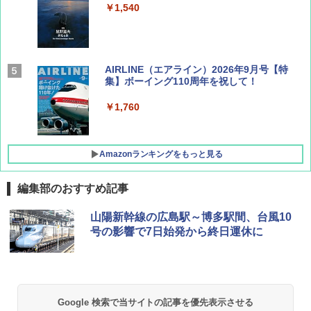
￥1,540
AIRLINE（エアライン）2026年9月号【特
集】ボーイング110周年を祝して！
￥1,760
Amazonランキングをもっと見る
編集部のおすすめ記事
D40 地球の歩き方 チェンマイ タイ北部の魅
[キャンパーズコレクション 山善] ポップアッ
GRANDOOR ステンレス保冷剤 2個セット 2
山陽新幹線の広島駅～博多駅間、台風10
力的な町 2026～2027 地球の歩き方D アジア
プテント 傘みたいに広げて畳める パッとサ
026リニューアル 急速冷凍 空間倍増 衛生的
号の影響で7日始発から終日運休に
ッとサンシェード キューブ フルクローズ メ
コンパクト 保冷力長持ち
ッシュ 簡単設置 ワンタッチテント キャンプ
￥2,079
&ハイキング カーキ PATC-150(KH)
￥2,980
￥6,831
地球の歩き方 スター・ウォーズ
BUNDOK(バンドック)ソロ ドーム 1 EX BDK
Google 検索で当サイトの記事を優先表示させる