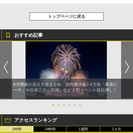
トップページに戻る
おすすめ記事
8月開催の花火大会まとめ。国内最大級2.4万発「幕張ビ
ーチ」や日本三大「長岡」など大型イベント目白押し！
●
●
●
●
●
●
アクセスランキング
1時間
24時間
1週間
1カ月