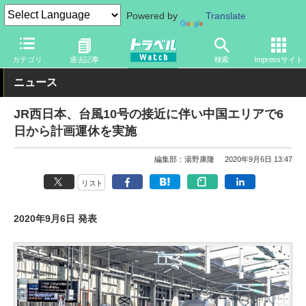
Powered by
Translate
トラベル Watch
企業・政府・官庁
鉄道
JR
カテゴリ
過去記事
検索
Impressサイト
ニュース
JR西日本、台風10号の接近に伴い中国エリアで6
日から計画運休を実施
編集部：湯野康隆
2020年9月6日 13:47
リスト
2020年9月6日 発表