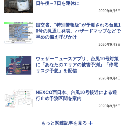
日午後～7日を運休に
[キャンパーズコレクション 山善] 傘みたいに
着替えテント トイレテント 透けない【換気
2020年9月6日
広げるだけ パッとサッとテント キューブワ
通気窓付き】収納袋付き UVカット 防水 防災
イド ブラックコーティング フルクローズ メ
コンパクト iimono117 (ブルー)
ッシュ 4人用 簡単設置 ポップアップテント P
国交省、“特別警報級”が予測される台風1
ATCW-150B エクルベージュ
￥3,080
0号の見通し発表。ハザードマップなどで
￥-
早めの備え呼びかけ
2020年9月3日
ウェザーニュースアプリ、台風10号対策
に「あなたのエリアの被害予測」「停電
リスク予想」を配信
2020年9月4日
NEXCO西日本、台風10号接近による通
行止め予測区間を案内
2020年9月6日
もっと関連記事を見る