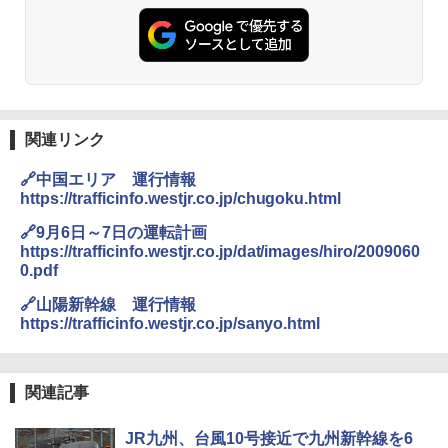
-08EX カーキ ソロキャンプ ポリエステル フ
PYKES PEAK (パイクスピーク) 着替えテン
レーム ドーム型 テント
￥2,695
ト プライバシー テント 【中が透けない】 1
人用 折りたたみ 防災グッズ 災害用トイレ ビ
￥14,800
ーチ ピクニック ポップアップテント 携帯 簡
易 トイレテント (ブラック)
僕が見た未来【完全版】
熊撃退スプレー 熊よけスプレー 熊スプレー
￥4,980
【日本企業販売】超強力クマ対策スプレー 30
関連リンク
￥0
0ml（連続噴射30秒）110ml（連続噴射15
秒）射程5～10m 安全ロック搭載 携帯収納袋
🔗中国エリア 運行情報
ENDLESS BASE 《めざましテレビで紹介》
付き ヒグマ・イノシシ対策 自治体・教育機
テント ワンタッチ RENEW 幅200 2-3人用 43
関の購入実績 登山・キャンプ・アウトドア・
https://trafficinfo.westjr.co.jp/chugoku.html
500002(88859)
防災用品 長期保存可能 緊急時用 日本国内発
送
🔗9月6日～7日の運転計画
A26 地球の歩き方 チェコ ポーランド スロヴ
https://trafficinfo.westjr.co.jp/dat/images/hiro/2009060
ァキア 2026～2027 地球の歩き方A ヨーロッ
￥5,999
パ
￥3,680
0.pdf
🔗山陽新幹線 運行情報
￥2,277
[キャンパーズコレクション 山善] 傘みたいに
https://trafficinfo.westjr.co.jp/sanyo.html
広げるだけ パッとサッとテント ブラックコ
DEWEL パラソル 大型 ビーチ アウトドアパ
ーティング フルクローズ メッシュ 3-4人用
ラソル ガーデン サイトシート付 折りたたみ
簡単設置 ポップアップテント エクルベージ
防水 UVカット 4段階高さ調整 軽量 収納袋付
A09 地球の歩き方 イタリア 2026～2027 地
ュ(BC仕様) PATC-150B(EB)
き
球の歩き方A ヨーロッパ
関連記事
￥9,990
￥6,459
￥2,479
JR九州、台風10号接近で九州新幹線を6