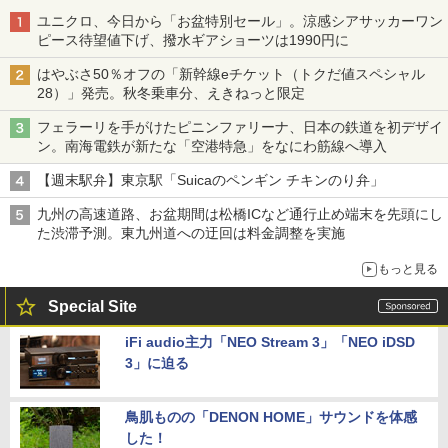
ユニクロ、今日から「お盆特別セール」。涼感シアサッカーワン
ピース待望値下げ、撥水ギアショーツは1990円に
はやぶさ50％オフの「新幹線eチケット（トクだ値スペシャル
28）」発売。秋冬乗車分、えきねっと限定
フェラーリを手がけたピニンファリーナ、日本の鉄道を初デザイ
ン。南海電鉄が新たな「空港特急」をなにわ筋線へ導入
【週末駅弁】東京駅「Suicaのペンギン チキンのり弁」
九州の高速道路、お盆期間は松橋ICなど通行止め端末を先頭にし
た渋滞予測。東九州道への迂回は料金調整を実施
もっと見る
Special Site
iFi audio主力「NEO Stream 3」「NEO iDSD
3」に迫る
鳥肌ものの「DENON HOME」サウンドを体感
した！