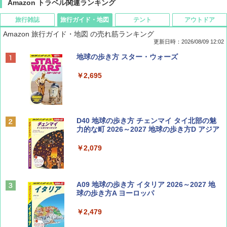
Amazon トラベル関連ランキング
旅行雑誌
旅行ガイド・地図
テント
アウトドア
Amazon 旅行ガイド・地図 の売れ筋ランキング
更新日時：2026/08/09 12:02
BE-PAL(ビ-パル) 2026年 9 月号【特別付録:
地球の歩き方 スター・ウォーズ
SOTO ミニマル"旅"財布 ランダム2種】
￥2,695
￥1,500
ディズニーファン ２０２６年 ９月号 [雑
D40 地球の歩き方 チェンマイ タイ北部の魅
誌] (ＤＩＳＮＥＹ ＦＡＮ)
力的な町 2026～2027 地球の歩き方D アジア
￥713
￥2,079
山と溪谷 2026年8月号「南アルプス大全」
A09 地球の歩き方 イタリア 2026～2027 地
球の歩き方A ヨーロッパ
￥1,540
￥2,479