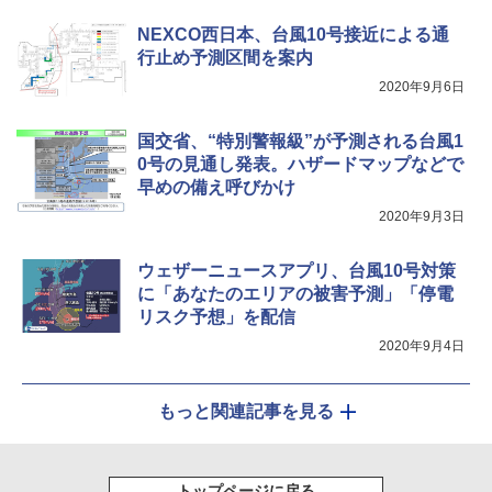
ンパクト多機能設計 持ち運び便利 アウトド
NEXCO西日本、台風10号接近による通
ア/オフィス/教育現場/展示会用 緑
￥9,990
行止め予測区間を案内
￥1,180
2020年9月6日
[キャンパーズコレクション 山善] 傘みたいに
広げるだけ パッとサッとテント キューブワ
イド ブラックコーティング フルクローズ メ
HYREKK 八角形タープ 防水タープ 3×4.5m
国交省、“特別警報級”が予測される台風1
ッシュ 4人用 簡単設置 ポップアップテント P
ブラックラバーコーティング UPF50+ UVカ
0号の見通し発表。ハザードマップなどで
ATCW-150B エクルベージュ
ット 5000mm耐水圧 210D生地 遮光
早めの備え呼びかけ
￥-
￥6,579
2020年9月3日
ウェザーニュースアプリ、台風10号対策
に「あなたのエリアの被害予測」「停電
リスク予想」を配信
2020年9月4日
もっと関連記事を見る
トップページに戻る