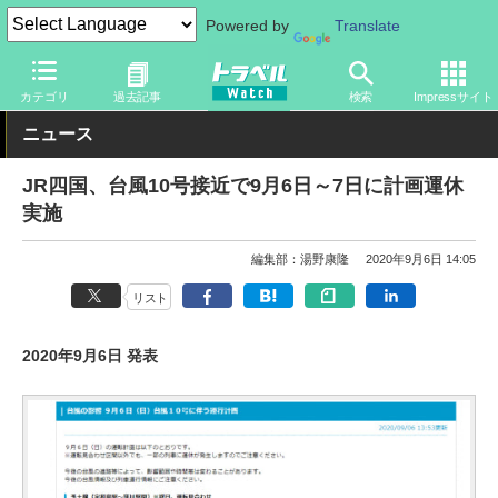
Powered by
Translate
トラベル Watch
企業・政府・官庁
鉄道
JR
カテゴリ
過去記事
検索
Impressサイト
ニュース
JR四国、台風10号接近で9月6日～7日に計画運休
実施
編集部：湯野康隆
2020年9月6日 14:05
リスト
2020年9月6日 発表