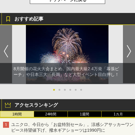
おすすめ記事
8月開催の花火大会まとめ。国内最大級2.4万発「幕張ビ
ーチ」や日本三大「長岡」など大型イベント目白押し！
●
●
●
●
●
●
アクセスランキング
1時間
24時間
1週間
1カ月
ユニクロ、今日から「お盆特別セール」。涼感シアサッカーワン
ピース待望値下げ、撥水ギアショーツは1990円に