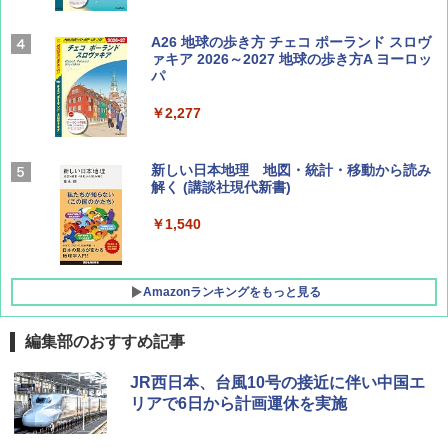
Coyote No.89 特集 星野道夫 夢見る旅
A26 地球の歩き方 チェコ ポーランド スロヴ
ァキア 2026～2027 地球の歩き方A ヨーロッ
パ
￥1,540
￥2,277
AIRLINE（エアライン）2026年9月号【特
新しい日本地理 地図・統計・移動から読み
集】ボーイング110周年を祝して！
解く (講談社現代新書)
￥1,760
￥1,540
Amazonランキングをもっと見る
編集部のおすすめ記事
[キャンパーズコレクション 山善] ポップアッ
GRANDOOR ステンレス保冷剤 2個セット 2
JR西日本、台風10号の接近に伴い中国エ
プテント 傘みたいに広げて畳める パッとサ
026リニューアル 急速冷凍 空間倍増 衛生的
リアで6日から計画運休を実施
ッとサンシェード キューブ フルクローズ メ
コンパクト 保冷力長持ち
ッシュ 簡単設置 ワンタッチテント キャンプ
&ハイキング カーキ PATC-150(KH)
￥2,980