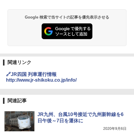
￥6,830
DEWEL パラソル 大型 ビーチ アウトドアパ
Google 検索で当サイトの記事を優先表示させる
ラソル ガーデン サイトシート付 折りたたみ
PYKES PEAK (パイクスピーク) 着替えテン
防水 UVカット 4段階高さ調整 軽量 収納袋付
ト プライバシー テント 【中が透けない】 1
き
人用 折りたたみ 防災グッズ 災害用トイレ ビ
ーチ ピクニック ポップアップテント 携帯 簡
￥6,459
易 トイレテント (ブラック)
￥4,980
熊撃退スプレー 熊よけスプレー 熊スプレー
関連リンク
【日本企業販売】超強力クマ対策スプレー 30
0ml（連続噴射30秒）110ml（連続噴射15
🔗JR四国 列車運行情報
ENDLESS BASE 《めざましテレビで紹介》
秒）射程5～10m 安全ロック搭載 携帯収納袋
テント ワンタッチ RENEW 幅200 2-3人用 43
付き ヒグマ・イノシシ対策 自治体・教育機
http://www.jr-shikoku.co.jp/info/
500002(89232)
関の購入実績 登山・キャンプ・アウトドア・
防災用品 長期保存可能 緊急時用 日本国内発
送
￥5,999
関連記事
￥3,680
[キャンパーズコレクション 山善] 傘みたいに
JR九州、台風10号接近で九州新幹線を6
広げるだけ パッとサッとテント ブラックコ
日午後～7日を運休に
ーティング フルクローズ メッシュ 3-4人用
ポインターライト 強力 小型 緑色/赤色/青紫色
簡単設置 ポップアップテント エクルベージ
USB充電式 高精度 超長距離照射 長時間使用
2020年9月6日
ュ(BC仕様) PATC-150B(EB)
可能 安全ロック付き 高安全性 金属製耐久 コ