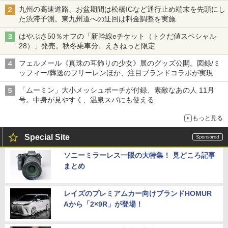
九州の高速道路、お盆期間は松橋ICなど通行止め端末を先頭にし
た渋滞予測。東九州道への迂回は料金調整を実施
はやぶさ50％オフの「新幹線eチケット（トクだ値スペシャル
28）」発売。秋冬乗車分、えきねっと限定
フェルメール《真珠の耳飾りの少女》展のグッズ公開。図録/ミ
ッフィー/葬送のフリーレンほか、注目ブランドコラボが実現
「ムーミン」大小メッシュポーチが付録、素敵なあの人 11月
号。中身が見やすく、温泉スパにも使える
もっと見る
Special Site
ソニーミラーレス一眼の大特集！ 見どころ記事
まとめ
レイズのプレミアムカー向けブランドHOMUR
Aから「2×9R」が登場！