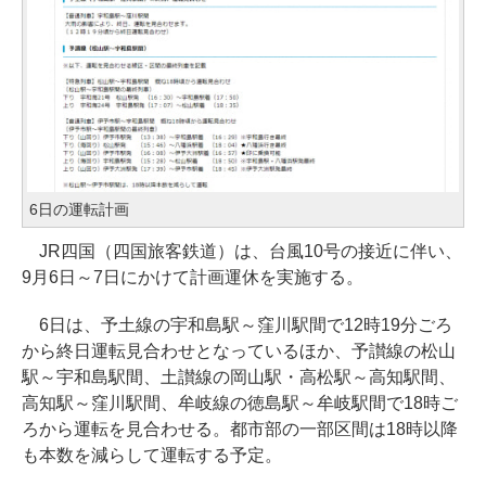
6日の運転計画
JR四国（四国旅客鉄道）は、台風10号の接近に伴い、
9月6日～7日にかけて計画運休を実施する。
6日は、予土線の宇和島駅～窪川駅間で12時19分ごろ
から終日運転見合わせとなっているほか、予讃線の松山
駅～宇和島駅間、土讃線の岡山駅・高松駅～高知駅間、
高知駅～窪川駅間、牟岐線の徳島駅～牟岐駅間で18時ご
ろから運転を見合わせる。都市部の一部区間は18時以降
も本数を減らして運転する予定。