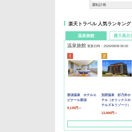
運転計画
楽天トラベル 人気ランキング
温泉旅館
露天風呂
温泉旅館
更新日時：2026/08/08 06:00
那須温泉 ホテルエ
別府温泉 杉乃井ホ
ピナール那須
テル（オリックスホ
テルズ＆リゾーツ）
9,135円～
13,400円～