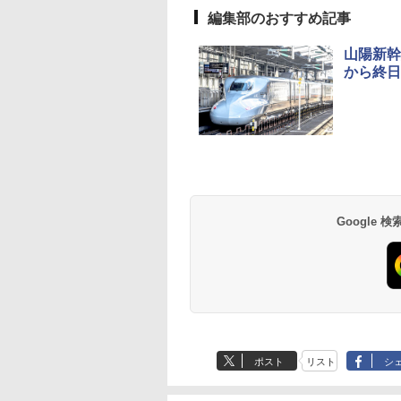
編集部のおすすめ記事
山陽新幹
から終日
草津温泉 ホテル櫻
品川プリンスホテル
グランドニッコー東
海のサウナ＆スパ
東京ドームホテル
シェラトン・グラン
井
京ベイ 舞浜
オールインクルーシ
デ・トーキョーベ
7,037円～
7,980円～
ブ 島原温泉ホテル
イ・ホテル
14,300円～
6,800円～
南風楼
10,450円～
7,950円～
Google
ポスト
リスト
シ