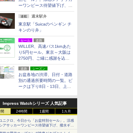
ーワンピース待望値下げ、撥
水ギアショーツは1990円に
週末駅弁
連載
東京駅「Suicaのペンギン チ
キンのり弁」
セール
道路
WILLER、高速バス1kmあた
り5円セール。東京～大阪は
2750円、ご縁に感謝を込め
た20周年記念キャンペーン
道路
シーズン
お盆各地の渋滞、日付・道路
別の通過所要時間の一覧。ピ
ークは下り8日・13日、上り
14日・15日
Impress Watchシリーズ 人気記事
時間
24時間
1週間
1カ月
ユニクロ、今日から「お盆特別セール」。涼感
シアサッカーワンピース待望値下げ、撥水ギア
ショーツは1990円に