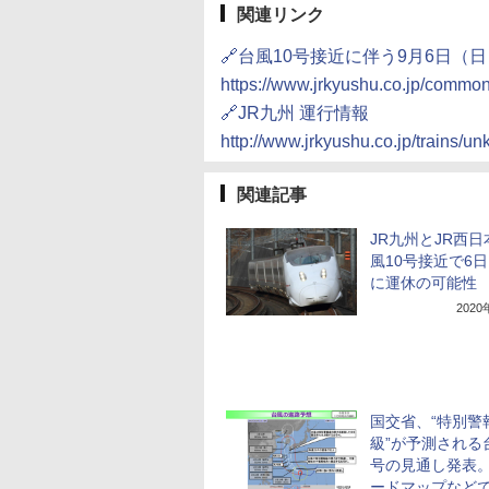
関連リンク
🔗台風10号接近に伴う9月6日
https://www.jrkyushu.co.jp/commo
🔗JR九州 運行情報
http://www.jrkyushu.co.jp/trains/u
関連記事
JR九州とJR西
風10号接近で6日
に運休の可能性
202
国交省、“特別警
級”が予測される
号の見通し発表
ードマップなど