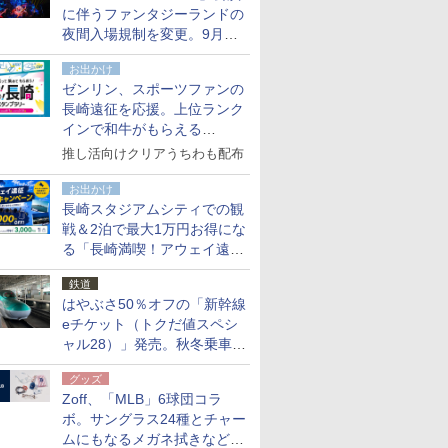
に伴うファンタジーランドの
夜間入場規制を変更。9月か
ら18時50分～20時ごろに
お出かけ
ゼンリン、スポーツファンの
長崎遠征を応援。上位ランク
インで和牛がもらえる
「GO！GO！長崎スタンプラ
推し活向けクリアうちわも配布
リー」
お出かけ
長崎スタジアムシティでの観
戦＆2泊で最大1万円お得にな
る「長崎満喫！アウェイ遠征
応援キャンペーン」
鉄道
はやぶさ50％オフの「新幹線
eチケット（トクだ値スペシ
ャル28）」発売。秋冬乗車
分、えきねっと限定
グッズ
Zoff、「MLB」6球団コラ
ボ。サングラス24種とチャー
ムにもなるメガネ拭きなど雑