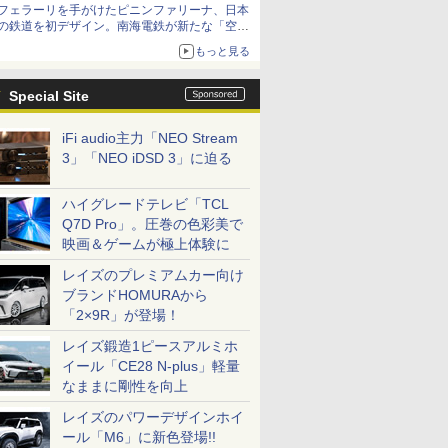
フェラーリを手がけたピニンファリーナ、日本
の鉄道を初デザイン。南海電鉄が新たな「空港
特急」をなにわ筋線へ導入
もっと見る
Special Site
iFi audio主力「NEO Stream
3」「NEO iDSD 3」に迫る
ハイグレードテレビ「TCL
Q7D Pro」。圧巻の色彩美で
映画＆ゲームが極上体験に
レイズのプレミアムカー向け
ブランドHOMURAから
「2×9R」が登場！
レイズ鍛造1ピースアルミホ
イール「CE28 N-plus」軽量
なままに剛性を向上
レイズのパワーデザインホイ
ール「M6」に新色登場!!