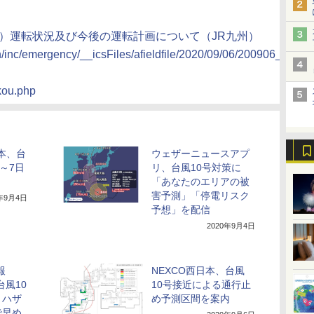
（日）運転状況及び今後の運転計画について（JR九州）
n/inc/emergency/__icsFiles/afieldfile/2020/09/06/200906_0500
nkou.php
日本、台
ウェザーニュースアプ
～7日
リ、台風10号対策に
「あなたのエリアの被
害予測」「停電リスク
0年9月4日
予想」を配信
2020年9月4日
報
NEXCO西日本、台風
台風10
10号接近による通行止
。ハザ
め予測区間を案内
で早め