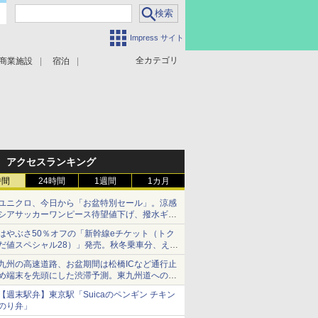
Impress サイト
全カテゴリ
商業施設
宿泊
アクセスランキング
時間
24時間
1週間
1カ月
ユニクロ、今日から「お盆特別セール」。涼感
シアサッカーワンピース待望値下げ、撥水ギア
ショーツは1990円に
はやぶさ50％オフの「新幹線eチケット（トク
だ値スペシャル28）」発売。秋冬乗車分、えき
ねっと限定
九州の高速道路、お盆期間は松橋ICなど通行止
め端末を先頭にした渋滞予測。東九州道への迂
回は料金調整を実施
【週末駅弁】東京駅「Suicaのペンギン チキン
のり弁」