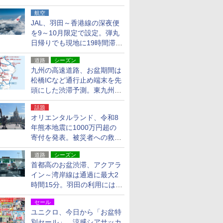
貨24種
航空
JAL、羽田～香港線の深夜便
を9～10月限定で設定。弾丸
日帰りでも現地に19時間滞在
できる
道路
シーズン
九州の高速道路、お盆期間は
松橋ICなど通行止め端末を先
頭にした渋滞予測。東九州道
への迂回は料金調整を実施
話題
オリエンタルランド、令和8
年熊本地震に1000万円超の
寄付を発表。被災者への救援
活動・復旧支援
道路
シーズン
首都高のお盆渋滞、アクアラ
イン～湾岸線は通過に最大2
時間15分。羽田の利用には
「空港西出口」の利用検討を
セール
ユニクロ、今日から「お盆特
別セール」。涼感シアサッカ