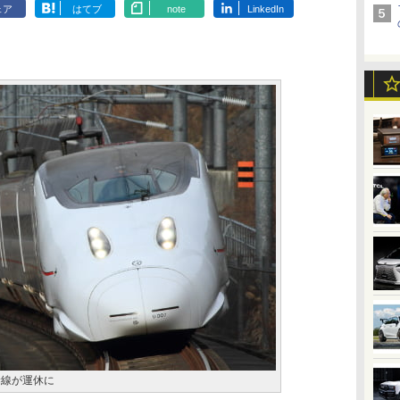
ェア
はてブ
note
LinkedIn
幹線が運休に