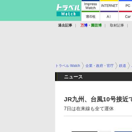
過去記事
万
博
・
園芸博
取材記事
トラベル Watch
企業・政府・官庁
鉄道
ニュース
JR九州、台風10号接
7日は在来線も全て運休