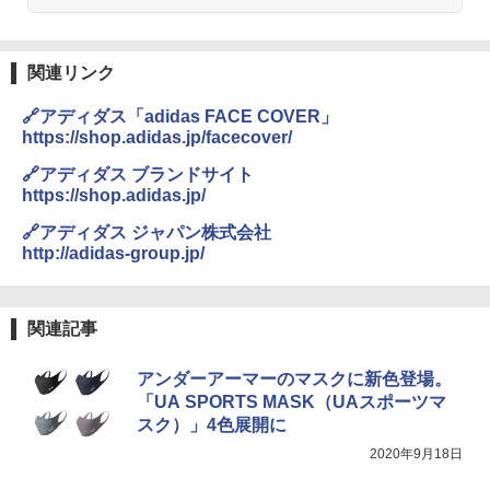
易 トイレテント (ブラック)
熊撃退スプレー 熊よけスプレー 熊スプレー
￥4,980
【日本企業販売】超強力クマ対策スプレー 30
0ml（連続噴射30秒）110ml（連続噴射15
関連リンク
秒）射程5～10m 安全ロック搭載 携帯収納袋
ENDLESS BASE 《めざましテレビで紹介》
付き ヒグマ・イノシシ対策 自治体・教育機
🔗アディダス「adidas FACE COVER」
テント ワンタッチ RENEW 幅200 2-3人用 43
関の購入実績 登山・キャンプ・アウトドア・
https://shop.adidas.jp/facecover/
500002(88859)
防災用品 長期保存可能 緊急時用 日本国内発
送
🔗アディダス ブランドサイト
￥5,499
https://shop.adidas.jp/
￥3,680
🔗アディダス ジャパン株式会社
[キャンパーズコレクション 山善] 傘みたいに
http://adidas-group.jp/
広げるだけ パッとサッとテント ブラックコ
DEWEL パラソル 大型 ビーチ アウトドアパ
ーティング フルクローズ メッシュ 3-4人用
ラソル ガーデン サイトシート付 折りたたみ
簡単設置 ポップアップテント エクルベージ
防水 UVカット 4段階高さ調整 軽量 収納袋付
ュ(BC仕様) PATC-150B(EB)
き
関連記事
￥8,991
￥6,459
アンダーアーマーのマスクに新色登場。
「UA SPORTS MASK（UAスポーツマ
スク）」4色展開に
Coleman(コールマン) ツーリングドーム/LD
ポインターライト 強力 小型 緑色/赤色/青紫色
X 2人用 3人用 キャンプ アウトドア フェス
USB充電式 高精度 超長距離照射 長時間使用
2020年9月18日
収納 コンパクト 簡単設営 カンガルーテント
可能 安全ロック付き 高安全性 金属製耐久 コ
ソロキャンプ ソロテント
ンパクト多機能設計 持ち運び便利 アウトド