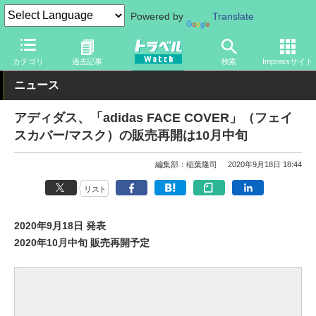
Powered by
Translate
トラベル Watch
旅のアイテム
その他
カテゴリ
過去記事
検索
Impressサイト
ニュース
アディダス、「adidas FACE COVER」（フェイ
スカバー/マスク）の販売再開は10月中旬
編集部：稲葉隆司
2020年9月18日 18:44
リスト
2020年9月18日 発表
2020年10月中旬 販売再開予定