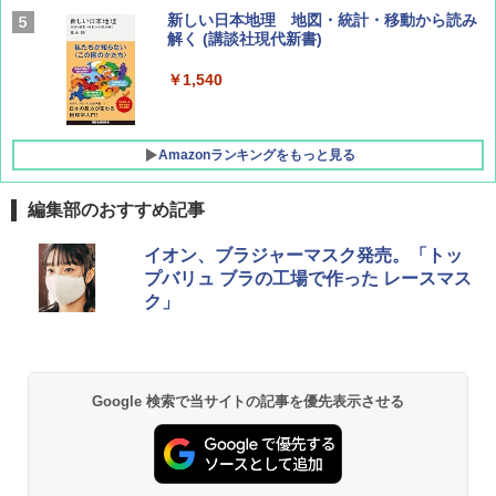
BE-PAL(ビ-パル) 2026年 9 月号【特別付録:
新しい日本地理 地図・統計・移動から読み
SOTO ミニマル"旅"財布 ランダム2種】
解く (講談社現代新書)
￥1,500
￥1,540
Amazonランキングをもっと見る
編集部のおすすめ記事
[キャンパーズコレクション 山善] ポップアッ
BUNDOK(バンドック)ソロ ドーム 1 EX BDK
イオン、ブラジャーマスク発売。「トッ
プテント 傘みたいに広げて畳める パッとサ
-08EX カーキ ソロキャンプ ポリエステル フ
プバリュ ブラの工場で作った レースマス
ッとサンシェード キューブ フルクローズ メ
レーム テント
ク」
ッシュ 簡単設置 ワンタッチテント キャンプ
&ハイキング カーキ PATC-150(KH)
￥14,800
￥6,832
GRANDOOR ステンレス保冷剤 2個セット 2
Google 検索で当サイトの記事を優先表示させる
026リニューアル 急速冷凍 空間倍増 衛生的
PYKES PEAK (パイクスピーク) 着替えテン
コンパクト 保冷力長持ち
ト プライバシー テント 【中が透けない】 1
人用 折りたたみ 防災グッズ 災害用トイレ ビ
￥2,980
ーチ ピクニック ポップアップテント 携帯 簡