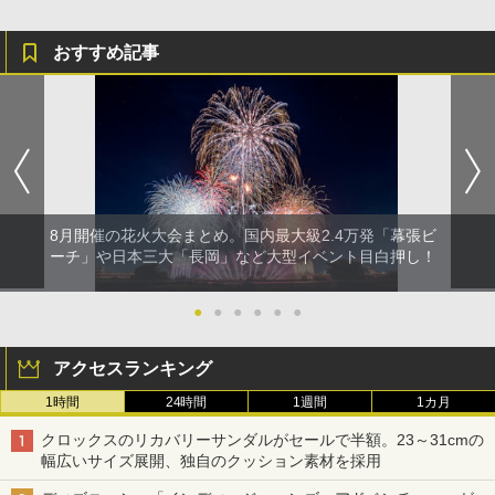
おすすめ記事
8月開催の花火大会まとめ。国内最大級2.4万発「幕張ビ
ーチ」や日本三大「長岡」など大型イベント目白押し！
●
●
●
●
●
●
アクセスランキング
1時間
24時間
1週間
1カ月
クロックスのリカバリーサンダルがセールで半額。23～31cmの
幅広いサイズ展開、独自のクッション素材を採用