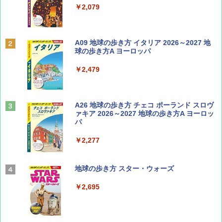
￥713
￥2,079
Coyote No.89 特集 星野道夫 夢見る旅
A09 地球の歩き方 イタリア 2026～2027 地
球の歩き方A ヨーロッパ
￥1,540
￥2,479
山と溪谷 2026年8月号「南アルプス大全」
A26 地球の歩き方 チェコ ポーランド スロヴ
ァキア 2026～2027 地球の歩き方A ヨーロッ
パ
￥1,540
￥2,277
AIRLINE（エアライン）2026年9月号【特
地球の歩き方 スター・ウォーズ
集】ボーイング110周年を祝して！
￥2,695
￥1,760