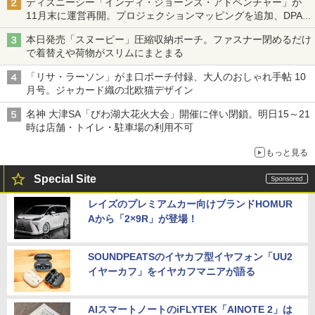
ディズニーシー「インディ・ジョーンズ・アドベンチャー」が
11月末に運営再開。プロジェクションマッピングを追加、DPA
は1500円
本日発売「スヌーピー」圧縮収納ポーチ。ファスナー閉めるだけ
で着替えや荷物がスリムにまとまる
「リサ・ラーソン」がま口ポーチ付録、大人のおしゃれ手帖 10
月号。ジャカード織の北欧猫デザイン
名神 大津SA「びわ湖大花火大会」開催に伴い閉鎖。明日15～21
時は店舗・トイレ・駐車場の利用不可
もっと見る
Special Site
レイズのプレミアムカー向けブランドHOMUR
Aから「2×9R」が登場！
SOUNDPEATSのイヤカフ型イヤフォン「UU2
イヤーカフ」をイヤカフマニアが語る
AIスマートノートのiFLYTEK「AINOTE 2」は