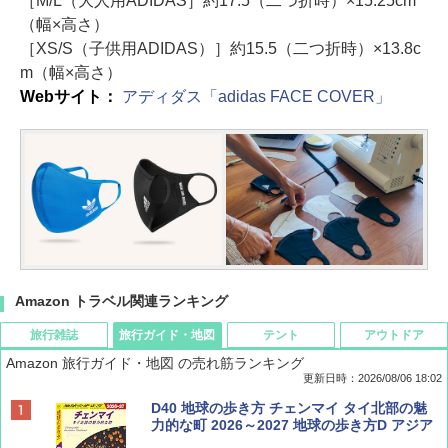
［M/L（大人用ADIDAS］約17.5（二つ折時）×15.25cm
（幅×高さ）
［XS/S（子供用ADIDAS）］約15.5（二つ折時）×13.8c
m（幅×高さ）
Webサイト：
アディダス「adidas FACE COVER」
Amazon トラベル関連ランキング
旅行雑誌
旅行ガイド・地図
テント
アウトドア
Amazon 旅行ガイド・地図 の売れ筋ランキング
更新日時：2026/08/06 18:02
ディズニーファン ２０２６年 ９月号 [雑
D40 地球の歩き方 チェンマイ タイ北部の魅
誌] (ＤＩＳＮＥＹ ＦＡＮ)
力的な町 2026～2027 地球の歩き方D アジア