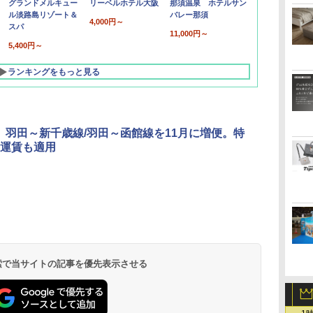
グランドメルキュー
リーベルホテル大阪
那須温泉 ホテルサン
ル淡路島リゾート＆
バレー那須
4,000円～
スパ
11,000円～
5,400円～
ランキングをもっと見る
DO、羽田～新千歳線/羽田～函館線を11月に増便。特
運賃も適用
北陸 福井 あわら
品川プリンスホテ
舞浜ビューホテル
箱根湯本温泉 ホテ
ホテルトラスティ東
オリエンタルホテル
下呂温泉 水明館
住友不動産ホテル ヴ
東京ベイ舞浜ホテル
温泉 清風荘（北陸
ル イーストタワー
ｂｙ ＨＵＬＩＣ
ル おかだ
京ベイサイド
東京ベイ
ィラフォンテーヌグラ
ファーストリゾート
8,250円～
最大級の庭園露天風
（旧：東京ベイ舞浜
ンド東京有明
9,958円～
11,200円～
5,450円～
5,200円～
4,290円～
呂の宿 清風荘）
ホテル）
19,541円～
5,758円～
6,070円～
 検索で当サイトの記事を優先表示させる