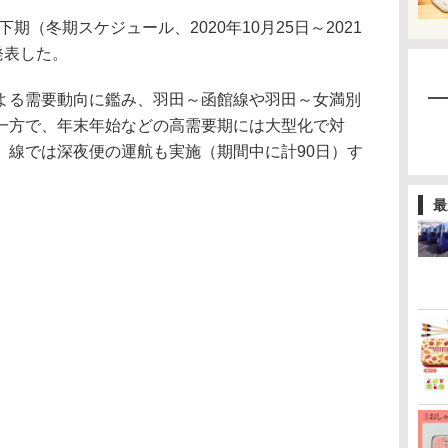
度下期（冬期スケジュール、2020年10月25日～2021
発表した。
る需要動向に鑑み、羽田～函館線や羽田～女満別
一方で、年末年始などの高需要期には大型化で対
）線では深夜便の運航も実施（期間中に計90日）す
最