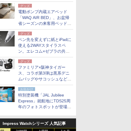
グッズ
電動ポンプ内蔵エアベッド
「WAQ AIR BED」、お盆帰
省シーズンの来客用ベッドに
も。使用後は収納バッグでコ
グッズ
ンパクトに保管
ペン先を変えずに紙とiPadに
使える2WAYスタイラスペ
ン。エレコム×ゼブラの共同
開発
グッズ
ファミリア×阪神タイガー
ス、コラボ第3弾は黒系デニ
ムバッグやサコッシュなど6
点。8月21日オンラインスト
お出かけ
アで発売
特別塗装機「JAL Jubilee
Express」就航地にTDS25周
年のフォトスポットが登場。
10月末まで青森空港に
Impress Watchシリーズ 人気記事