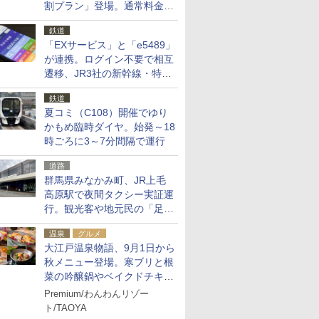
割プラン」登場。通常料金の
およそ半額でお得に夜活
鉄道
「EXサービス」と「e5489」
が連携。ログイン不要で相互
遷移、JR3社の新幹線・特急
予約をアプリで一括確認
鉄道
夏コミ（C108）開催でゆり
かもめ臨時ダイヤ。始発～18
時ごろに3～7分間隔で運行
道路
群馬県みなかみ町、JR上毛
高原駅で夜間タクシー実証運
行。観光客や地元民の「足が
ない」課題解消へ、木金土に
温泉
グルメ
2台体制
大江戸温泉物語、9月1日から
秋メニュー登場。寒ブリと根
菜の吟醸鍋やベイクドチキ
ン、ショコラ＆栗スイーツも
Premium/わんわんリゾー
食べ放題に
ト/TAOYA