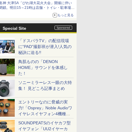
名神 大津SA「びわ湖大花火大会」開催に伴い
閉鎖。明日15～21時は店舗・トイレ・駐車場の
利用不可
もっと見る
Special Site
「ドスパラTV」の配信現場
に“PAD”撮影班が潜入!人気の
秘訣に迫る!!
鳥肌ものの「DENON
HOME」サウンドを体感し
た！
ソニーミラーレス一眼の大特
集！ 見どころ記事まとめ
エントリーなのに脅威の実
力!「Osprey」Noble Audioワ
イヤレスイヤフォン4機種を
一気に聴く
SOUNDPEATSのイヤカフ型
イヤフォン「UU2イヤーカ