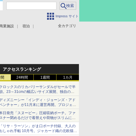
Impress サイト
全カテゴリ
商業施設
宿泊
アクセスランキング
時間
24時間
1週間
1カ月
クロックスのリカバリーサンダルがセールで半
額。23～31cmの幅広いサイズ展開、独自のク
ッション素材を採用
ディズニーシー「インディ・ジョーンズ・アド
ベンチャー」が11月末に運営再開。プロジェク
ションマッピングを追加、DPAは1500円
本日発売「スヌーピー」圧縮収納ポーチ。ファ
スナー閉めるだけで着替えや荷物がスリムにま
とまる
「リサ・ラーソン」がま口ポーチ付録、大人の
おしゃれ手帖 10月号。ジャカード織の北欧猫デ
ザイン