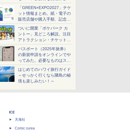
め
「GREEN×EXPO2027」チケ
ット情報まとめ。紙・電子の
販売店舗や購入手順、記念チ
ケットも解説
ついに開業「ポケパーク カ
ントー」見どころ解説。注目
アトラクション・チケット手
配・来場前に必要な準備は？
パスポート（2025年旅券）
の新規申請をオンラインでや
ってみた。必要なものはスマ
ホとマイナカードのみ
はじめてのハワイ旅行ガイド
～せっかく行くなら隣島の秘
境も楽しみたい！～
ICE
天海社
ス
Comic curea