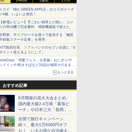
時間
24時間
1週間
1カ月
ミスド「Mrs. GREEN APPLE」のコラボドーナ
ツ4種、いよいよ発売！
【家電レビュー】手ごわい雑草との戦い、コメ
リの草刈機で完全勝利 掃除機感覚で使えた
吉野家、牛リブロースを熱々で提供する「極旨
牛鉄板ステーキ定食」を発売
NTT島田社長、ソフトバンクのセブン出資に「d
ポイント使えるようにして」
NewDays「増量フェス」を実施！おにぎり/サ
ンドイッチ/焼きそばなど16品が値段そのままで
ボリュームアップ
もっと見る
おすすめ記事
8月開催の花火大会まとめ。
国内最大級2.4万発「幕張ビ
ーチ」や日本三大「長岡」な
ど大型イベント目白押し！
全国で旅行キャンペーン
続々、最大1万5000円オフ
も！ いまお得な自治体まと