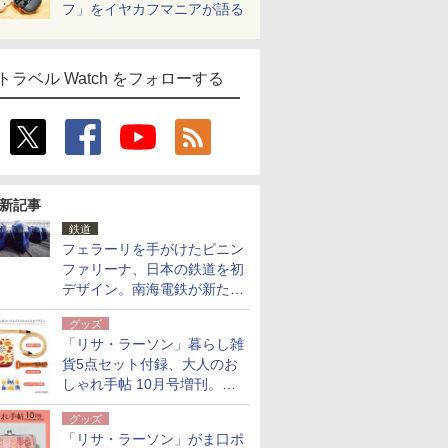
フ」をイヤカフマニアが語る
トラベル Watch をフォローする
新記事
鉄道
フェラーリを手がけたピニン
ファリーナ、日本の鉄道を初
デザイン。南海電鉄が新たな
「空港特急」をなにわ筋線へ
グッズ
導入
「リサ・ラーソン」暮らし雑
貨5点セット付録、大人のお
しゃれ手帖 10月号増刊。
USBケーブルや缶ケースなど
グッズ
「リサ・ラーソン」がま口ポ