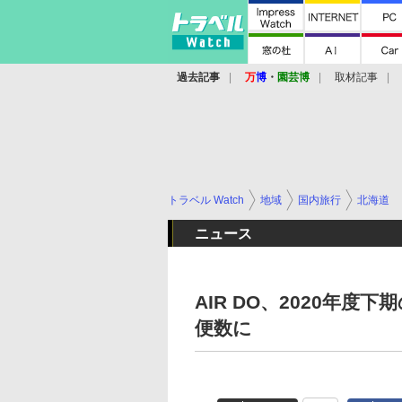
過去記事
万
博
・
園芸博
取材記事
トラベル Watch
地域
国内旅行
北海道
ニュース
AIR DO、2020年
便数に