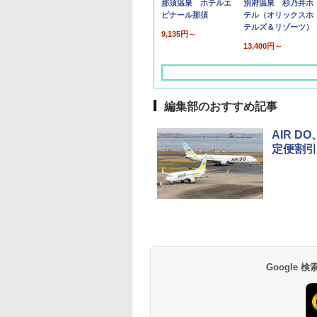
那須温泉 ホテルエ
別府温泉 杉乃井ホ
ピナール那須
テル（オリックスホ
テルズ＆リゾーツ）
9,135円～
13,400円～
編集部のおすすめ記事
AIR 
定便割引
草津温泉 ホテル櫻
品川プリンスホテル
グランドニッコー東
海のサウナ＆スパ
東京ドームホテル
シェラトン・グラン
井
京ベイ 舞浜
オールインクルーシ
デ・トーキョーベ
7,037円～
7,980円～
ブ 島原温泉ホテル
イ・ホテル
14,300円～
6,800円～
南風楼
10,450円～
7,950円～
Google