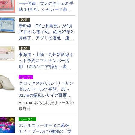
ーチ付録、大人のおしゃれ手
帖 10月号。ジャカード織の
北欧猫デザイン
鉄道
新幹線「EXご利用票」が9月
15日から電子化、紙は27年2
月終了。アプリで遅延・運休
も確認可能に
鉄道
東海道・山陽・九州新幹線ネ
ット予約にマイナンバー活
用、U22/シニア/障がい者割
を9月15日から発売
セール
クロックスのリカバリーサン
ダルがセールで半額。23～
31cmの幅広いサイズ展開、
独自のクッション素材を採用
Amazon 暮らし応援サマーSale
最終日
シーズン
ホテルニューオータニ幕張、
ナイトプールに2種類の「学