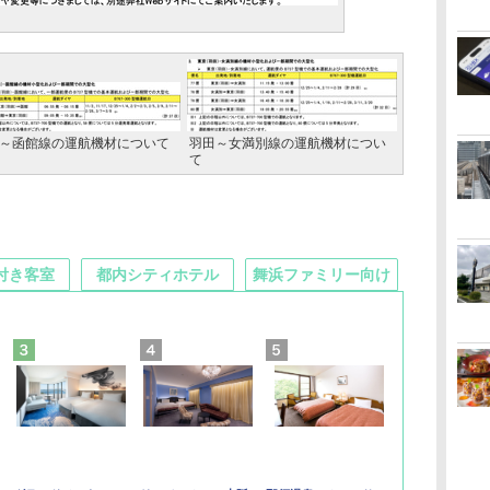
～函館線の運航機材について
羽田～女満別線の運航機材につい
て
付き客室
都内シティホテル
舞浜ファミリー向け