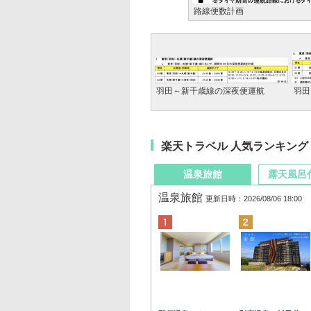
路線便数計画
羽田～新千歳線の深夜便運航
羽田
楽天トラベル 人気ランキング
温泉旅館
露天風呂
温泉旅館
更新日時：2026/08/06 18:00