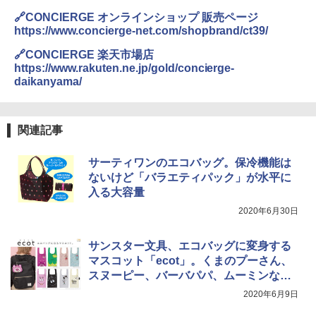
🔗CONCIERGE オンラインショップ 販売ページ
https://www.concierge-net.com/shopbrand/ct39/
ポインターライト 強力 小型 緑色/赤色/青紫色
USB充電式 高精度 超長距離照射 長時間使用
🔗CONCIERGE 楽天市場店
可能 安全ロック付き 高安全性 金属製耐久 コ
https://www.rakuten.ne.jp/gold/concierge-
ンパクト多機能設計 持ち運び便利 アウトド
daikanyama/
ア/オフィス/教育現場/展示会用 緑
￥1,180
関連記事
電動エアーポンプ SUP用 20PSI 電動ポンプ
ゴムボート 空気入れ 空気抜き 自動停止 過熱
サーティワンのエコバッグ。保冷機能は
保護 日光可読lcd 7種類ノズル付き
ないけど「バラエティパック」が水平に
入る大容量
￥7,299
2020年6月30日
サンスター文具、エコバッグに変身する
マスコット「ecot」。くまのプーさん、
スヌーピー、バーバパパ、ムーミンなど
全11種類
2020年6月9日