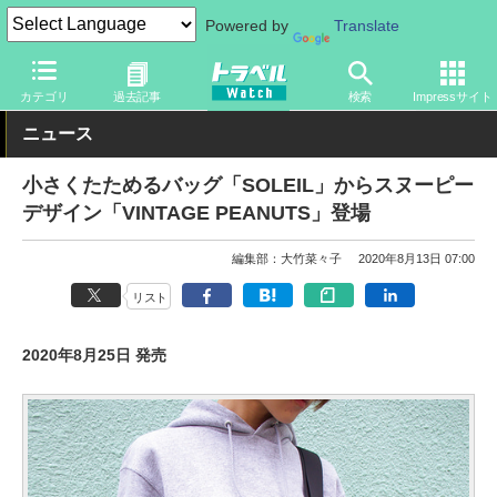
Powered by
Translate
トラベル Watch
旅のアイテム
旅行グッズ
バッグ
カテゴリ
過去記事
検索
Impressサイト
ニュース
小さくたためるバッグ「SOLEIL」からスヌーピー
デザイン「VINTAGE PEANUTS」登場
編集部：大竹菜々子
2020年8月13日 07:00
リスト
2020年8月25日 発売