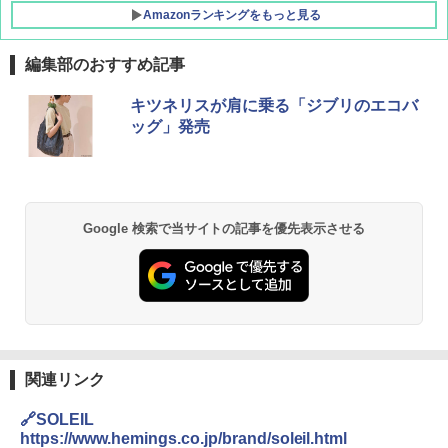
Amazonランキングをもっと見る
編集部のおすすめ記事
BUNDOK(バンドック)ソロ ドーム 1 EX BDK
キツネリスが肩に乗る「ジブリのエコバ
-08EX カーキ ソロキャンプ ポリエステル フ
ッグ」発売
レーム テント
￥14,800
GRANDOOR ステンレス保冷剤 2個セット 2
Google 検索で当サイトの記事を優先表示させる
026リニューアル 急速冷凍 空間倍増 衛生的
コンパクト 保冷力長持ち
￥2,980
DEWEL パラソル 大型 ビーチ アウトドアパ
ラソル ガーデン サイトシート付 折りたたみ
関連リンク
防水 UVカット 4段階高さ調整 軽量 収納袋付
き
🔗SOLEIL
https://www.hemings.co.jp/brand/soleil.html
￥6,459