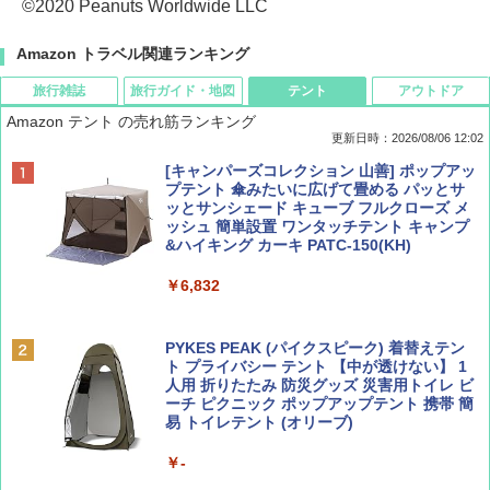
©2020 Peanuts Worldwide LLC
Amazon トラベル関連ランキング
旅行雑誌
旅行ガイド・地図
テント
アウトドア
Amazon テント の売れ筋ランキング
更新日時：2026/08/06 12:02
ディズニーファン ２０２６年 ９月号 [雑
D40 地球の歩き方 チェンマイ タイ北部の魅
[キャンパーズコレクション 山善] ポップアッ
誌] (ＤＩＳＮＥＹ ＦＡＮ)
力的な町 2026～2027 地球の歩き方D アジア
プテント 傘みたいに広げて畳める パッとサ
ッとサンシェード キューブ フルクローズ メ
ッシュ 簡単設置 ワンタッチテント キャンプ
￥713
￥2,079
&ハイキング カーキ PATC-150(KH)
￥6,832
Coyote No.89 特集 星野道夫 夢見る旅
A09 地球の歩き方 イタリア 2026～2027 地
球の歩き方A ヨーロッパ
PYKES PEAK (パイクスピーク) 着替えテン
￥1,540
ト プライバシー テント 【中が透けない】 1
￥2,479
人用 折りたたみ 防災グッズ 災害用トイレ ビ
ーチ ピクニック ポップアップテント 携帯 簡
易 トイレテント (オリーブ)
山と溪谷 2026年8月号「南アルプス大全」
A26 地球の歩き方 チェコ ポーランド スロヴ
￥-
ァキア 2026～2027 地球の歩き方A ヨーロッ
パ
￥1,540