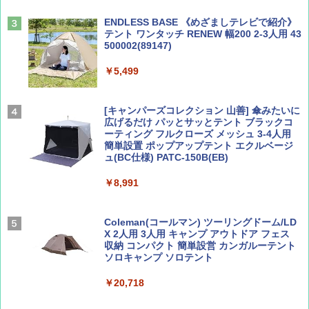
￥2,277
ENDLESS BASE 《めざましテレビで紹介》
テント ワンタッチ RENEW 幅200 2-3人用 43
500002(89147)
AIRLINE（エアライン）2026年9月号【特
地球の歩き方 スター・ウォーズ
集】ボーイング110周年を祝して！
￥5,499
￥2,695
￥1,760
[キャンパーズコレクション 山善] 傘みたいに
広げるだけ パッとサッとテント ブラックコ
ーティング フルクローズ メッシュ 3-4人用
簡単設置 ポップアップテント エクルベージ
BE-PAL(ビ-パル) 2026年 9 月号【特別付録:
新しい日本地理 地図・統計・移動から読み
ュ(BC仕様) PATC-150B(EB)
SOTO ミニマル"旅"財布 ランダム2種】
解く (講談社現代新書)
￥8,991
￥1,500
￥1,540
Coleman(コールマン) ツーリングドーム/LD
X 2人用 3人用 キャンプ アウトドア フェス
収納 コンパクト 簡単設営 カンガルーテント
ソロキャンプ ソロテント
￥20,718