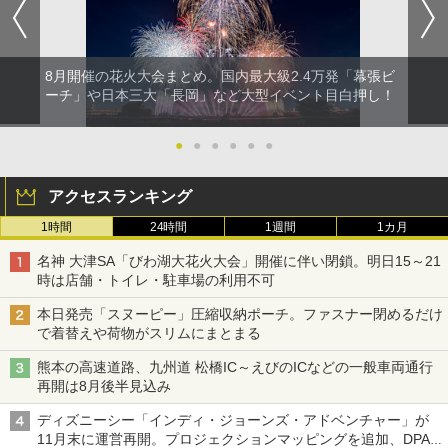
8月開催の花火大会まとめ。国内最大級2.4万発「幕張ビ
ーチ」や日本三大「長岡」など大型イベント目白押し！
●
●
●
●
●
●
アクセスランキング
1時間
24時間
1週間
1カ月
名神 大津SA「びわ湖大花火大会」開催に伴い閉鎖。明日15～21
時は店舗・トイレ・駐車場の利用不可
本日発売「スヌーピー」圧縮収納ポーチ。ファスナー閉めるだけ
で着替えや荷物がスリムにまとまる
熊本の高速道路、九州道 松橋IC～えびのICなどの一般車両通行
再開は8月後半見込み
ディズニーシー「インディ・ジョーンズ・アドベンチャー」が
11月末に運営再開。プロジェクションマッピングを追加、DPA