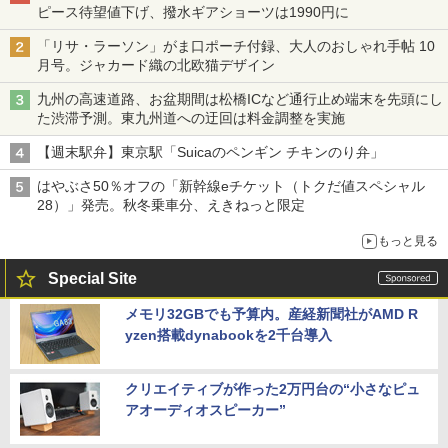
ピース待望値下げ、撥水ギアショーツは1990円に
「リサ・ラーソン」がま口ポーチ付録、大人のおしゃれ手帖 10
月号。ジャカード織の北欧猫デザイン
九州の高速道路、お盆期間は松橋ICなど通行止め端末を先頭にし
た渋滞予測。東九州道への迂回は料金調整を実施
【週末駅弁】東京駅「Suicaのペンギン チキンのり弁」
はやぶさ50％オフの「新幹線eチケット（トクだ値スペシャル
28）」発売。秋冬乗車分、えきねっと限定
もっと見る
Special Site
メモリ32GBでも予算内。産経新聞社がAMD R
yzen搭載dynabookを2千台導入
クリエイティブが作った2万円台の“小さなピュ
アオーディオスピーカー”