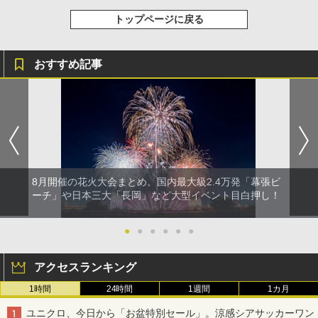
トップページに戻る
おすすめ記事
8月開催の花火大会まとめ。国内最大級2.4万発「幕張ビ
ーチ」や日本三大「長岡」など大型イベント目白押し！
●
●
●
●
●
●
アクセスランキング
1時間
24時間
1週間
1カ月
ユニクロ、今日から「お盆特別セール」。涼感シアサッカーワン