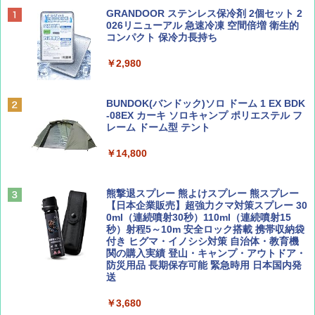
BE-PAL(ビ-パル) 2026年 9 月号【特別付録:
D40 地球の歩き方 チェンマイ タイ北部の魅
[キャンパーズコレクション 山善] ポップアッ
GRANDOOR ステンレス保冷剤 2個セット 2
SOTO ミニマル"旅"財布 ランダム2種】
力的な町 2026～2027 地球の歩き方D アジア
プテント 傘みたいに広げて畳める パッとサ
026リニューアル 急速冷凍 空間倍増 衛生的
ッとサンシェード キューブ フルクローズ メ
コンパクト 保冷力長持ち
ッシュ 簡単設置 ワンタッチテント キャンプ
￥1,500
￥2,079
&ハイキング カーキ PATC-150(KH)
￥2,980
￥6,831
ディズニーファン ２０２６年 ９月号 [雑
地球の歩き方 スター・ウォーズ
BUNDOK(バンドック)ソロ ドーム 1 EX BDK
誌] (ＤＩＳＮＥＹ ＦＡＮ)
-08EX カーキ ソロキャンプ ポリエステル フ
PYKES PEAK (パイクスピーク) 着替えテン
レーム ドーム型 テント
￥2,695
ト プライバシー テント 【中が透けない】 1
￥713
人用 折りたたみ 防災グッズ 災害用トイレ ビ
￥14,800
ーチ ピクニック ポップアップテント 携帯 簡
易 トイレテント (ブラック)
山と溪谷 2026年8月号「南アルプス大全」
僕が見た未来【完全版】
熊撃退スプレー 熊よけスプレー 熊スプレー
￥4,980
【日本企業販売】超強力クマ対策スプレー 30
￥1,540
￥0
0ml（連続噴射30秒）110ml（連続噴射15
秒）射程5～10m 安全ロック搭載 携帯収納袋
ENDLESS BASE 《めざましテレビで紹介》
付き ヒグマ・イノシシ対策 自治体・教育機
テント ワンタッチ RENEW 幅200 2-3人用 43
関の購入実績 登山・キャンプ・アウトドア・
500002(88859)
防災用品 長期保存可能 緊急時用 日本国内発
送
Coyote No.89 特集 星野道夫 夢見る旅
A26 地球の歩き方 チェコ ポーランド スロヴ
ァキア 2026～2027 地球の歩き方A ヨーロッ
￥5,999
パ
￥3,680
￥1,540