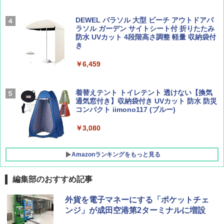
￥2,277
[キャンパーズコレクション 山善] 傘みたいに
広げるだけ パッとサッとテント ブラックコ
DEWEL パラソル 大型 ビーチ アウトドアパ
ーティング フルクローズ メッシュ 3-4人用
ラソル ガーデン サイトシート付 折りたたみ
簡単設置 ポップアップテント エクルベージ
防水 UVカット 4段階高さ調整 軽量 収納袋付
AIRLINE（エアライン）2026年9月号【特
A09 地球の歩き方 イタリア 2026～2027 地
ュ(BC仕様) PATC-150B(EB)
き
集】ボーイング110周年を祝して！
球の歩き方A ヨーロッパ
￥9,990
￥6,459
￥1,760
￥2,479
[キャンパーズコレクション 山善] 傘みたいに
着替えテント トイレテント 透けない【換気
広げるだけ パッとサッとテント キューブワ
通気窓付き】収納袋付き UVカット 防水 防災
イド ブラックコーティング フルクローズ メ
コンパクト iimono117 (ブルー)
ッシュ 4人用 簡単設置 ポップアップテント P
ATCW-150B エクルベージュ
￥3,080
￥-
Amazonランキングをもっと見る
編集部のおすすめ記事
外貨を電子マネーにする「ポケットチェ
ンジ」が成田空港第2ターミナルに増設