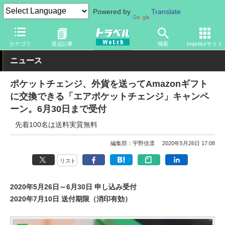
Powered by
Translate
トラベル Watch
地域
海外旅行
カテゴリ
過去記事
検索
Impressサイト
ニュース
ポケットチェンジ、外貨を送ってAmazonギフト
に交換できる「エアポケットチェンジ」キャンペ
ーン。6月30日まで受付
先着100名は送料実質無料
編集部：宇野佳凛
2020年5月26日 17:08
リスト
2020年5月26日～6月30日 申し込み受付
2020年7月10日 送付期限（消印有効）