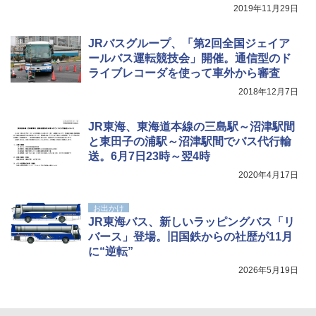
2019年11月29日
[キャンパーズコレクション 山善] 傘みたいに
ポインターライト 強力 小型 緑色/赤色/青紫色
広げるだけ パッとサッとテント キューブワ
USB充電式 高精度 超長距離照射 長時間使用
JRバスグループ、「第2回全国ジェイア
イド ブラックコーティング フルクローズ メ
可能 安全ロック付き 高安全性 金属製耐久 コ
ールバス運転競技会」開催。通信型のド
ッシュ 4人用 簡単設置 ポップアップテント P
ンパクト多機能設計 持ち運び便利 アウトド
ライブレコーダを使って車外から審査
ATCW-150B エクルベージュ
ア/オフィス/教育現場/展示会用 緑
2018年12月7日
￥-
￥1,180
JR東海、東海道本線の三島駅～沼津駅間
と東田子の浦駅～沼津駅間でバス代行輸
送。6月7日23時～翌4時
2020年4月17日
お出かけ
JR東海バス、新しいラッピングバス「リ
バース」登場。旧国鉄からの社歴が11月
に“逆転”
2026年5月19日