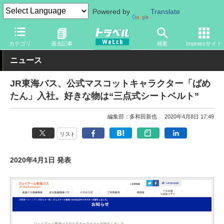
Powered by
Translate
トラベル Watch
地域
国内旅行
中部
カテゴリ
過去記事
検索
Impressサイト
ニュース
JR東海バス、公式マスコットキャラクター「ばめ
たん」入社。好きな物は“三点式シートベルト”
編集部：多和田新也
2020年4月8日 17:49
リスト
2020年4月1日 発表