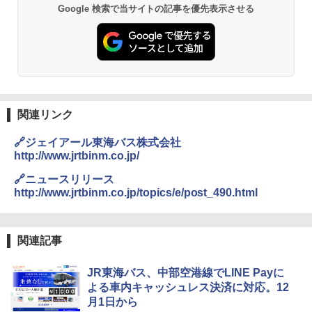
Google 検索で当サイトの記事を優先表示させる
￥3,680
PYKES PEAK (パイクスピーク) 着替えテン
￥2,695
ト プライバシー テント 【中が透けない】 1
人用 折りたたみ 防災グッズ 災害用トイレ ビ
ーチ ピクニック ポップアップテント 携帯 簡
GRANDOOR ステンレス保冷剤 2個セット 2
易 トイレテント (グレー)
026リニューアル 急速冷凍 空間倍増 衛生的
コンパクト 保冷力長持ち
A09 地球の歩き方 イタリア 2026～2027 地
￥4,980
球の歩き方A ヨーロッパ
￥2,980
関連リンク
￥2,479
ENDLESS BASE 《めざましテレビで紹介》
🔗ジェイアール東海バス株式会社
テント ワンタッチ RENEW 幅200 2-3人用 43
BUNDOK(バンドック)ソロ ドーム 1 EX BDK
http://www.jrtbinm.co.jp/
500002(88859)
-08EX カーキ ソロキャンプ ポリエステル フ
レーム ドーム型 テント
A26 地球の歩き方 チェコ ポーランド スロヴ
🔗ニュースリリース
ァキア 2026～2027 地球の歩き方A ヨーロッ
￥5,999
http://www.jrtbinm.co.jp/topics/e/post_490.html
パ
￥-
￥2,277
[キャンパーズコレクション 山善] 傘みたいに
広げるだけ パッとサッとテント ブラックコ
DEWEL パラソル 大型 ビーチ アウトドアパ
関連記事
ーティング フルクローズ メッシュ 3-4人用
ラソル ガーデン サイトシート付 折りたたみ
簡単設置 ポップアップテント エクルベージ
防水 UVカット 4段階高さ調整 軽量 収納袋付
新しい日本地理 地図・統計・移動から読み
JR東海バス、中部空港線でLINE Payに
ュ(BC仕様) PATC-150B(EB)
き
解く (講談社現代新書)
よる車内キャッシュレス決済に対応。12
￥9,990
￥6,459
￥1,540
月1日から