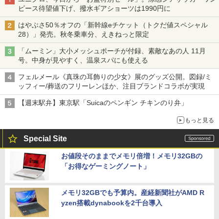
ピース待望値下げ、撥水ギアショーツは1990円に
はやぶさ50％オフの「新幹線eチケット（トクだ値スペシャル
28）」発売。秋冬乗車分、えきねっと限定
「ムーミン」大小メッシュポーチが付録、素敵なあの人 11月
号。中身が見やすく、温泉スパにも使える
フェルメール《真珠の耳飾りの少女》展のグッズ公開。図録/ミ
ッフィー/葬送のフリーレンほか、注目ブランドコラボが実現
【週末駅弁】東京駅「Suicaのペンギン チキンのり弁」
もっと見る
Special Site
お値段そのままでメモリ倍増！メモリ32GBの
「お得なゲーミングノート」
メモリ32GBでも予算内。産経新聞社がAMD R
yzen搭載dynabookを2千台導入