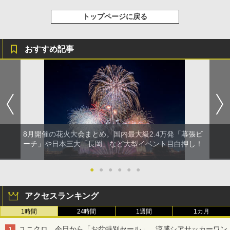
トップページに戻る
おすすめ記事
8月開催の花火大会まとめ。国内最大級2.4万発「幕張ビ
ーチ」や日本三大「長岡」など大型イベント目白押し！
●
●
●
●
●
●
アクセスランキング
1時間
24時間
1週間
1カ月
ユニクロ、今日から「お盆特別セール」。涼感シアサッカーワン