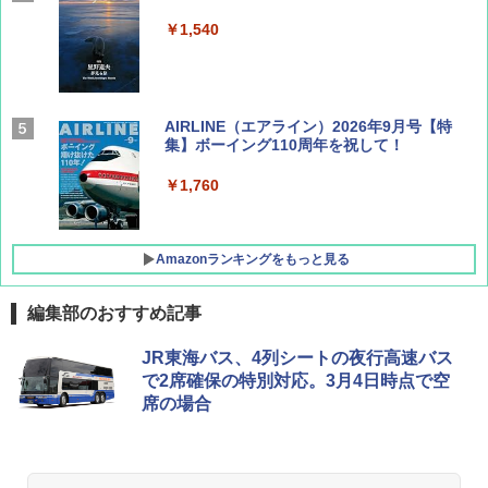
￥1,540
AIRLINE（エアライン）2026年9月号【特
集】ボーイング110周年を祝して！
￥1,760
Amazonランキングをもっと見る
編集部のおすすめ記事
D40 地球の歩き方 チェンマイ タイ北部の魅
[キャンパーズコレクション 山善] ポップアッ
熊撃退スプレー 熊よけスプレー 熊スプレー
JR東海バス、4列シートの夜行高速バス
力的な町 2026～2027 地球の歩き方D アジア
プテント 傘みたいに広げて畳める パッとサ
【日本企業販売】超強力クマ対策スプレー 30
で2席確保の特別対応。3月4日時点で空
ッとサンシェード キューブ フルクローズ メ
0ml（連続噴射30秒）110ml（連続噴射15
席の場合
ッシュ 簡単設置 ワンタッチテント キャンプ
秒）射程5～10m 安全ロック搭載 携帯収納袋
￥2,079
&ハイキング カーキ PATC-150(KH)
付き ヒグマ・イノシシ対策 自治体・教育機
関の購入実績 登山・キャンプ・アウトドア・
防災用品 長期保存可能 緊急時用 日本国内発
￥6,830
送
地球の歩き方 スター・ウォーズ