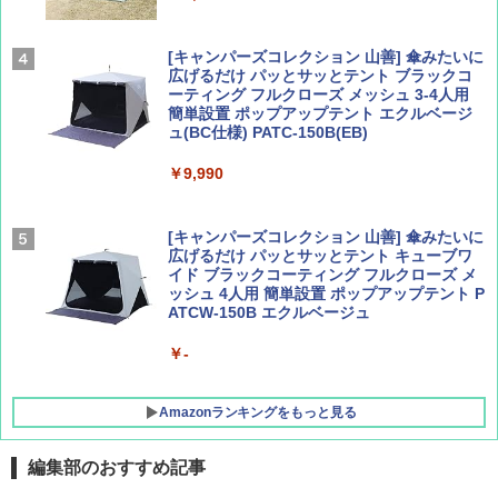
パ
￥1,540
￥2,277
[キャンパーズコレクション 山善] 傘みたいに
広げるだけ パッとサッとテント ブラックコ
ーティング フルクローズ メッシュ 3-4人用
簡単設置 ポップアップテント エクルベージ
AIRLINE（エアライン）2026年9月号【特
新しい日本地理 地図・統計・移動から読み
ュ(BC仕様) PATC-150B(EB)
集】ボーイング110周年を祝して！
解く (講談社現代新書)
￥9,990
￥1,760
￥1,540
[キャンパーズコレクション 山善] 傘みたいに
広げるだけ パッとサッとテント キューブワ
イド ブラックコーティング フルクローズ メ
ッシュ 4人用 簡単設置 ポップアップテント P
ATCW-150B エクルベージュ
￥-
Amazonランキングをもっと見る
編集部のおすすめ記事