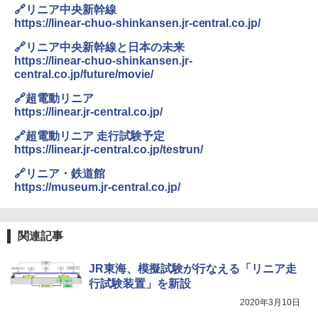
🔗リニア中央新幹線
https://linear-chuo-shinkansen.jr-central.co.jp/
ポインターライト 強力 小型 緑色/赤色/青紫色
USB充電式 高精度 超長距離照射 長時間使用
🔗リニア中央新幹線と日本の未来
可能 安全ロック付き 高安全性 金属製耐久 コ
https://linear-chuo-shinkansen.jr-
ンパクト多機能設計 持ち運び便利 アウトド
central.co.jp/future/movie/
ア/オフィス/教育現場/展示会用 緑
🔗超電動リニア
￥1,180
https://linear.jr-central.co.jp/
🔗超電動リニア 走行試験予定
電動エアーポンプ SUP用 20PSI 電動ポンプ
https://linear.jr-central.co.jp/testrun/
ゴムボート 空気入れ 空気抜き 自動停止 過熱
保護 日光可読lcd 7種類ノズル付き
🔗リニア・鉄道館
https://museum.jr-central.co.jp/
￥7,884
関連記事
JR東海、模擬試験が行なえる「リニア走
行試験装置」を新設
2020年3月10日