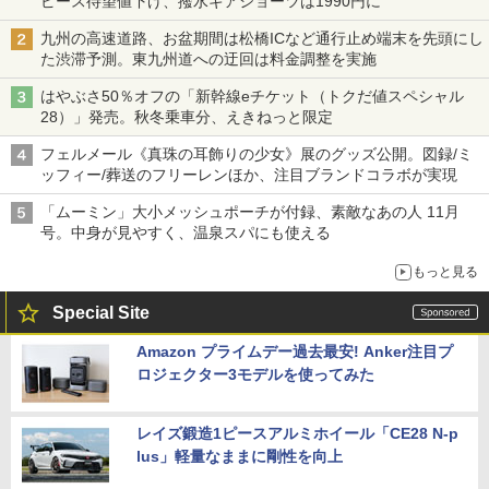
ピース待望値下げ、撥水ギアショーツは1990円に
九州の高速道路、お盆期間は松橋ICなど通行止め端末を先頭にし
た渋滞予測。東九州道への迂回は料金調整を実施
はやぶさ50％オフの「新幹線eチケット（トクだ値スペシャル
28）」発売。秋冬乗車分、えきねっと限定
フェルメール《真珠の耳飾りの少女》展のグッズ公開。図録/ミ
ッフィー/葬送のフリーレンほか、注目ブランドコラボが実現
「ムーミン」大小メッシュポーチが付録、素敵なあの人 11月
号。中身が見やすく、温泉スパにも使える
もっと見る
Special Site
Amazon プライムデー過去最安! Anker注目プ
ロジェクター3モデルを使ってみた
レイズ鍛造1ピースアルミホイール「CE28 N-p
lus」軽量なままに剛性を向上