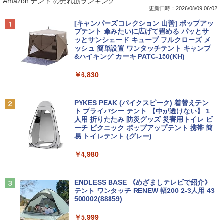
Amazon テント の売れ筋ランキング
更新日時：2026/08/09 06:02
BE-PAL(ビ-パル) 2026年 9 月号【特別付録:
地球の歩き方 スター・ウォーズ
[キャンパーズコレクション 山善] ポップアッ
SOTO ミニマル"旅"財布 ランダム2種】
プテント 傘みたいに広げて畳める パッとサ
ッとサンシェード キューブ フルクローズ メ
￥2,695
ッシュ 簡単設置 ワンタッチテント キャンプ
￥1,500
&ハイキング カーキ PATC-150(KH)
￥6,830
ディズニーファン ２０２６年 ９月号 [雑
A09 地球の歩き方 イタリア 2026～2027 地
誌] (ＤＩＳＮＥＹ ＦＡＮ)
球の歩き方A ヨーロッパ
PYKES PEAK (パイクスピーク) 着替えテン
ト プライバシー テント 【中が透けない】 1
￥713
￥2,479
人用 折りたたみ 防災グッズ 災害用トイレ ビ
ーチ ピクニック ポップアップテント 携帯 簡
易 トイレテント (グレー)
山と溪谷 2026年8月号「南アルプス大全」
D40 地球の歩き方 チェンマイ タイ北部の魅
￥4,980
力的な町 2026～2027 地球の歩き方D アジア
￥1,540
￥2,079
ENDLESS BASE 《めざましテレビで紹介》
テント ワンタッチ RENEW 幅200 2-3人用 43
500002(88859)
Coyote No.89 特集 星野道夫 夢見る旅
A26 地球の歩き方 チェコ ポーランド スロヴ
ァキア 2026～2027 地球の歩き方A ヨーロッ
￥5,999