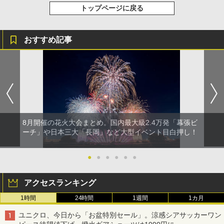
トップページに戻る
おすすめ記事
8月開催の花火大会まとめ。国内最大級2.4万発「幕張ビ
ーチ」や日本三大「長岡」など大型イベント目白押し！
●
●
●
●
●
●
アクセスランキング
1時間
24時間
1週間
1カ月
ユニクロ、今日から「お盆特別セール」。涼感シアサッカーワン