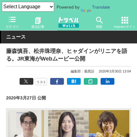
Powered by
Translate
トラベル Watch
旅の方法
鉄旅
カテゴリ
過去記事
検索
Impressサイト
ニュース
藤森慎吾、松井珠理奈、ヒャダインがリニアを語
る。JR東海がWebムービー公開
編集部：葛西諒
2020年3月30日 13:04
リスト
2020年3月27日 公開