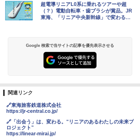
DEWEL パラソル 大型 ビーチ アウトドアパ
超電導リニアL0系に乗れるツアーや超
ラソル ガーデン サイトシート付 折りたたみ
（？）電動自転車・歯ブラシが賞品。JR
防水 UVカット 4段階高さ調整 軽量 収納袋付
東海、「リニア中央新幹線」で変わる未
き
来を募集
￥6,459
Google 検索で当サイトの記事を優先表示させる
熊撃退スプレー 熊よけスプレー 熊スプレー
【日本企業販売】超強力クマ対策スプレー 30
0ml（連続噴射30秒）110ml（連続噴射15
秒）射程5～10m 安全ロック搭載 携帯収納袋
付き ヒグマ・イノシシ対策 自治体・教育機
関の購入実績 登山・キャンプ・アウトドア・
防災用品 長期保存可能 緊急時用 日本国内発
送
関連リンク
￥3,680
🔗東海旅客鉄道株式会社
https://jr-central.co.jp/
GRANDOOR ステンレス保冷剤 2個セット 2
026リニューアル 急速冷凍 空間倍増 衛生的
🔗「出会う」は、変わる。“リニアのあるわたしの未来プ
コンパクト 保冷力長持ち
ロジェクト”
https://linear-mirai.jp/
￥2,980