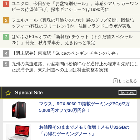
ユニクロ、今日から「お盆特別セール」。涼感シアサッカーワン
ピース待望値下げ、撥水ギアショーツは1990円に
フェルメール《真珠の耳飾りの少女》展のグッズ公開。図録/ミ
ッフィー/葬送のフリーレンほか、注目ブランドコラボが実現
はやぶさ50％オフの「新幹線eチケット（トクだ値スペシャル
28）」発売。秋冬乗車分、えきねっと限定
【週末駅弁】東京駅「Suicaのペンギン チキンのり弁」
九州の高速道路、お盆期間は松橋ICなど通行止め端末を先頭にし
た渋滞予測。東九州道への迂回は料金調整を実施
もっと見る
Special Site
マウス、RTX 5060 Ti搭載ゲーミングPCが7万
5,000円オフで30万円台！
お値段そのままでメモリ倍増！メモリ32GBの
「お得なゲーミングノート」