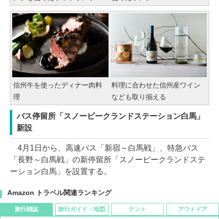
信州牛を使ったディナー肉料
料理に合わせた信州産ワイン
理
なども取り揃える
バス停留所「スノーピークランドステーション白馬」
新設
4月1日から、高速バス「新宿～白馬戦」、特急バス
「長野～白馬戦」の新停留所「スノーピークランドステ
ーション白馬」を設置する。
Amazon トラベル関連ランキング
旅行雑誌
旅行ガイド・地図
テント
アウトドア