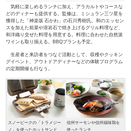
気軽に楽しめるランチに加え、アラカルトやコースな
どのディナーも提供する。監修は、ミシュラン三ツ星を
獲得した「神楽坂 石かわ」の石川秀樹氏。和のエッセン
スを加えた前菜や溶岩石で焼き上げるグリル料理など、
和洋織り交ぜた料理を用意する。料理に合わせた自然派
ワインも取り揃える。BBQプランも予定。
生産者と来訪者をつなぐ活動として、収穫やクッキン
グイベント、アウトドアディナーなどの体験プログラム
の定期開催も行なう。
スノーピークの「トラメジー
信州サーモンや信州福味鶏を
ノ」を使ったホットサンド
使ったランチ