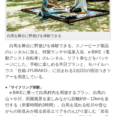
白馬を舞台に野遊びを体験できる
白馬を舞台に野遊びを体験できる。スノーピーク製品
のレンタルに加え、特製ランチや温泉入浴、e-BIKE（電
動アシスト自転車）のレンタル、リフト券などをパッケ
ージにした。手軽に楽しめる半日プランと、モバイルハ
ウス「住箱-JYUBAKO-」に泊まれる1泊2日の宿泊つきツ
アーを用意している。
「サイクリング体験」
e-BIKEに乗って白馬村内を周遊するプラン。白馬の
山々や川、田園風景を楽しみながら距離約9～12kmを走
行する（所要時間約3時間）。白馬を流れる松川や昔な
がらの街並みが残る岩岳エリアをのんびり楽しむ「岩岳