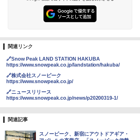
-08EX カーキ ソロキャンプ ポリエステル フ
PYKES PEAK (パイクスピーク) 着替えテン
レーム ドーム型 テント
￥2,695
ト プライバシー テント 【中が透けない】 1
人用 折りたたみ 防災グッズ 災害用トイレ ビ
￥14,800
ーチ ピクニック ポップアップテント 携帯 簡
易 トイレテント (ブラック)
僕が見た未来【完全版】
DEWEL パラソル 大型 ビーチ アウトドアパ
￥4,980
ラソル ガーデン サイトシート付 折りたたみ
関連リンク
￥0
防水 UVカット 4段階高さ調整 軽量 収納袋付
き
🔗Snow Peak LAND STATION HAKUBA
ENDLESS BASE 《めざましテレビで紹介》
テント ワンタッチ RENEW 幅200 2-3人用 43
https://www.snowpeak.co.jp/landstation/hakuba/
￥6,459
500002(88859)
🔗株式会社スノーピーク
A09 地球の歩き方 イタリア 2026～2027 地
https://www.snowpeak.co.jp/
球の歩き方A ヨーロッパ
￥5,999
ポインターライト 強力 小型 緑色/赤色/青紫色
USB充電式 高精度 超長距離照射 長時間使用
🔗ニュースリリース
￥2,479
可能 安全ロック付き 高安全性 金属製耐久 コ
https://www.snowpeak.co.jp/news/p20200319-1/
[キャンパーズコレクション 山善] 傘みたいに
ンパクト多機能設計 持ち運び便利 アウトド
広げるだけ パッとサッとテント ブラックコ
ア/オフィス/教育現場/展示会用 緑
ーティング フルクローズ メッシュ 3-4人用
簡単設置 ポップアップテント エクルベージ
A26 地球の歩き方 チェコ ポーランド スロヴ
￥1,180
関連記事
ュ(BC仕様) PATC-150B(EB)
ァキア 2026～2027 地球の歩き方A ヨーロッ
パ
￥9,990
スノーピーク、新宿にアウトドアギア・
熊撃退スプレー 熊よけスプレー 熊スプレー
￥2,277
【日本企業販売】超強力クマ対策スプレー 30