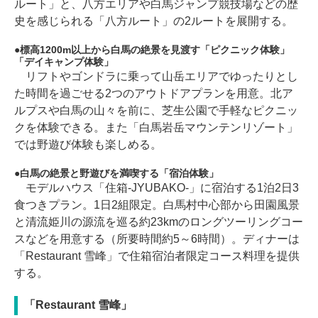
ルート」と、八方エリアや白馬ジャンプ競技場などの歴
史を感じられる「八方ルート」の2ルートを展開する。
標高1200m以上から白馬の絶景を見渡す「ピクニック体験」
「デイキャンプ体験」
リフトやゴンドラに乗って山岳エリアでゆったりとし
た時間を過ごせる2つのアウトドアプランを用意。北ア
ルプスや白馬の山々を前に、芝生公園で手軽なピクニッ
クを体験できる。また「白馬岩岳マウンテンリゾート」
では野遊び体験も楽しめる。
白馬の絶景と野遊びを満喫する「宿泊体験」
モデルハウス「住箱-JYUBAKO-」に宿泊する1泊2日3
食つきプラン。1日2組限定。白馬村中心部から田園風景
と清流姫川の源流を巡る約23kmのロングツーリングコー
スなどを用意する（所要時間約5～6時間）。ディナーは
「Restaurant 雪峰」で住箱宿泊者限定コース料理を提供
する。
「Restaurant 雪峰」