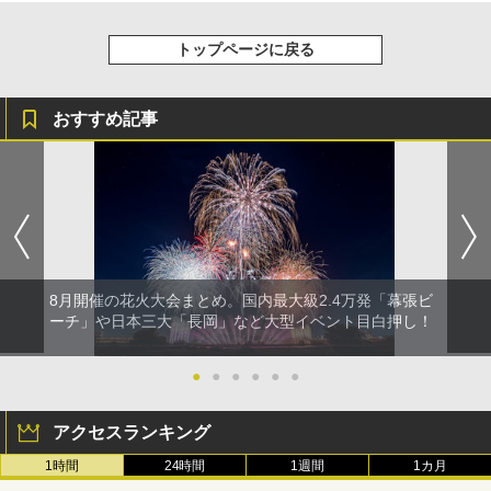
トップページに戻る
おすすめ記事
8月開催の花火大会まとめ。国内最大級2.4万発「幕張ビ
ーチ」や日本三大「長岡」など大型イベント目白押し！
●
●
●
●
●
●
アクセスランキング
1時間
24時間
1週間
1カ月