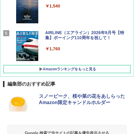
￥1,540
AIRLINE（エアライン）2026年9月号【特
集】ボーイング110周年を祝して！
￥1,760
Amazonランキングをもっと見る
編集部のおすすめ記事
D40 地球の歩き方 チェンマイ タイ北部の魅
[キャンパーズコレクション 山善] ポップアッ
GRANDOOR ステンレス保冷剤 2個セット 2
スノーピーク、桜や菜の花をあしらった
力的な町 2026～2027 地球の歩き方D アジア
プテント 傘みたいに広げて畳める パッとサ
026リニューアル 急速冷凍 空間倍増 衛生的
Amazon限定キャンドルホルダー
ッとサンシェード キューブ フルクローズ メ
コンパクト 保冷力長持ち
ッシュ 簡単設置 ワンタッチテント キャンプ
￥2,079
&ハイキング カーキ PATC-150(KH)
￥2,980
￥6,830
地球の歩き方 スター・ウォーズ
BUNDOK(バンドック)ソロ ドーム 1 EX BDK
Google 検索で当サイトの記事を優先表示させる