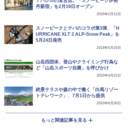
アパレルの直営店。「スノーピーク伊勢
0ml（連続噴射30秒）110ml（連続噴射15
丹新宿」を2月19日オープン
[キャンパーズコレクション 山善] 傘みたいに
秒）射程5～10m 安全ロック搭載 携帯収納袋
広げるだけ パッとサッとテント キューブワ
付き ヒグマ・イノシシ対策 自治体・教育機
2020年2月12日
イド ブラックコーティング フルクローズ メ
関の購入実績 登山・キャンプ・アウトドア・
ッシュ 4人用 簡単設置 ポップアップテント P
防災用品 長期保存可能 緊急時用 日本国内発
スノーピークとテバのコラボ第3弾、「H
ATCW-150B エクルベージュ
送
URRICANE XLT 2 ALP-Snow Peak」を
￥-
￥3,680
5月24日発売
2019年5月10日
山岳四団体、登山やクライミング行為な
ど「山岳スポーツ自粛」を呼びかけ
2020年4月22日
絶景テラスや森の中で働く「白馬リゾー
トテレワーク」、7月1日から提供
2020年6月30日
もっと関連記事を見る