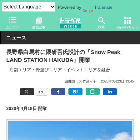
Powered by
Translate
トラベル Watch
地域
国内旅行
中部
カテゴリ
過去記事
検索
Impressサイト
ニュース
長野県白馬村に隈研吾氏設計の「Snow Peak
LAND STATION HAKUBA」開業
店舗エリア・野遊びエリア・イベントエリアを融合
編集部：大竹菜々子
2020年3月23日 13:45
リスト
2020年4月18日 開業