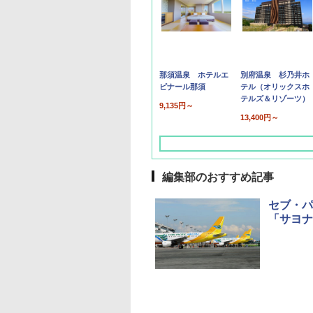
那須温泉 ホテルエ
別府温泉 杉乃井ホ
ピナール那須
テル（オリックスホ
テルズ＆リゾーツ）
9,135円～
13,400円～
編集部のおすすめ記事
セブ・パ
「サヨナ
草津温泉 ホテル櫻
品川プリンスホテル
グランドニッコー東
海のサウナ＆スパ
東京ドームホテル
シェラトン・グラン
井
京ベイ 舞浜
オールインクルーシ
デ・トーキョーベ
7,037円～
7,980円～
ブ 島原温泉ホテル
イ・ホテル