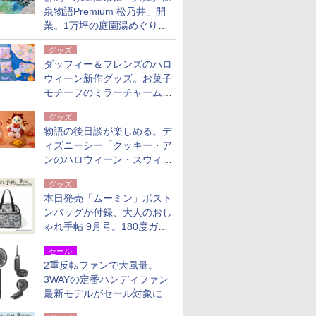
泉物語Premium 松乃井」開
業。1万坪の庭園湯めぐり＆
豪華バイキングを体験してき
グッズ
た！
ダッフィー＆フレンズのハロ
ウィーン新作グッズ。お菓子
モチーフのミラーチャーム/
デザインポーチほか
グッズ
物語の後日談が楽しめる。デ
ィズニーシー「クッキー・ア
ンのハロウィーン・スウィー
トサプライズ」限定グッズ公
グッズ
開
本日発売「ムーミン」ボスト
ンバッグが付録、大人のおし
ゃれ手帖 9月号。180度ガバ
ッと開いて大容量
セール
2重反転ファンで大風量。
3WAYの定番ハンディファン
最新モデルがセール対象に