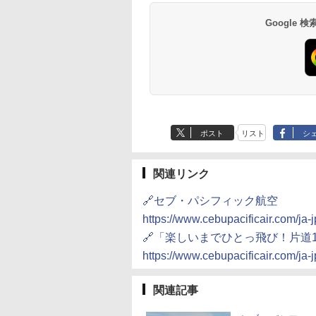
14,300円～
6,800円～
南風楼
10,450円～
7,950円～
Google
ポスト
リスト
シ
関連リンク
🔗セブ・パシフィック航空
https://www.cebupacificair.com/ja-j
🔗「楽しいまでひとっ飛び！片道1
https://www.cebupacificair.com/ja-
関連記事