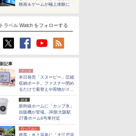
映画＆ゲームが極上体験に
トラベル Watch をフォローする
新記事
グッズ
本日発売「スヌーピー」圧縮
収納ポーチ。ファスナー閉め
るだけで着替えや荷物がスリ
ムにまとまる
鉄道
新幹線ホームに「カップ氷」
自販機が登場。JR新大阪駅
27番ホーム6号車付近
行ってみた
群馬・水上温泉に「大江戸温