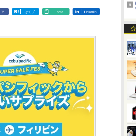
ェア
はてブ
note
LinkedIn