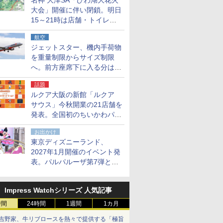
名神 大津SA「びわ湖大花火
大会」開催に伴い閉鎖。明日
15～21時は店舗・トイレ・
駐車場の利用不可
航空
ジェットスター、機内手荷物
を重量制限からサイズ制限
へ。前方座席下に入る分はす
べての運賃で無料に
話題
ルクア大阪の新館「ルクア
サウス」今秋開業の21店舗を
発表。全国初のちいかわパー
クストア/サンリオ新業態1号
お出かけ
店など
東京ディズニーランド、
2027年1月開催のイベント発
表。パルパルーザ第7弾とし
て「ミニーのファンダーラン
ド」を再演
Impress Watchシリーズ 人気記事
時間
24時間
1週間
1カ月
吉野家、牛リブロースを熱々で提供する「極旨