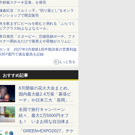
牛鉄板ステーキ定食」を発売
鎌倉紅谷「クルミッ子」“切り落とし”をオンラ
インショップで限定販売
水を飲まずにビールを飲むと倒れる「ふらつく
ビアグラスbyよなよなエール」
本日発売「スヌーピー」圧縮収納ポーチ。ファ
スナー閉めるだけで着替えや荷物がスリムにま
とまる
ホンダ、2027年3月期第1四半期決算の営業利益
5307億円で過去最高を記録
もっと見る
おすすめ記事
8月開催の花火大会まとめ。
国内最大級2.4万発「幕張ビ
ーチ」や日本三大「長岡」な
ど大型イベント目白押し！
全国で旅行キャンペーン
続々、最大1万5000円オフ
も！ いまお得な自治体まと
め
「GREEN×EXPO2027」チケ