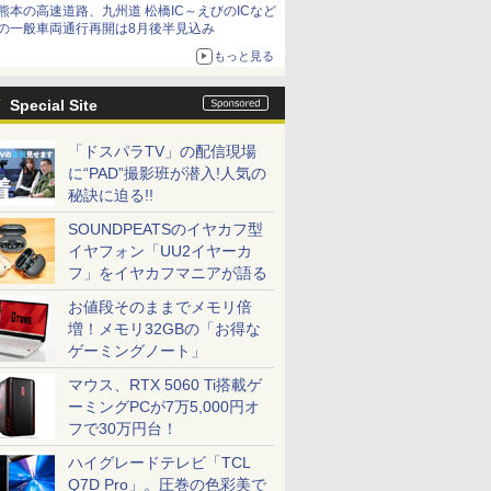
熊本の高速道路、九州道 松橋IC～えびのICなど
の一般車両通行再開は8月後半見込み
もっと見る
Special Site
「ドスパラTV」の配信現場
に“PAD”撮影班が潜入!人気の
秘訣に迫る!!
SOUNDPEATSのイヤカフ型
イヤフォン「UU2イヤーカ
フ」をイヤカフマニアが語る
お値段そのままでメモリ倍
増！メモリ32GBの「お得な
ゲーミングノート」
マウス、RTX 5060 Ti搭載ゲ
ーミングPCが7万5,000円オ
フで30万円台！
ハイグレードテレビ「TCL
Q7D Pro」。圧巻の色彩美で