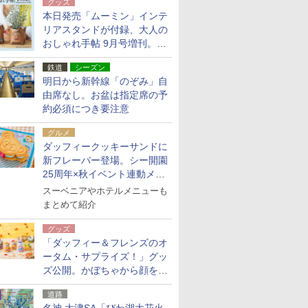
グッズ
本日発売「ムーミン」インテ
リアスタンドが付録、大人の
おしゃれ手帖 9月号増刊。レ
ザー調で高級感ある2個セッ
鉄道
シーズン
ト
明日から新幹線「のぞみ」自
由席なし。お盆は指定席の予
約必須につき要注意
グルメ
ダッフィークッキーサンドに
新フレーバー登場。シー開園
25周年×秋イベント連動メニ
ュー
スーベニアやホテルメニューも
まとめて紹介
グッズ
「ダッフィー＆フレンズのオ
ータム・サプライズ！」グッ
ズ公開。かぼちゃから顔をの
ぞかせたぬいぐるみチャーム
道路
ほか