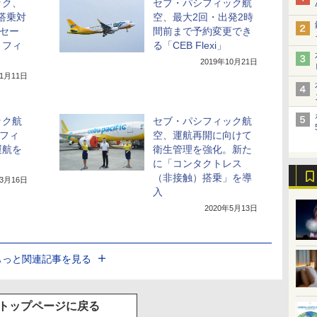
ック、
セブ・パシフィック航
月搭乗対
空、最大2回・出発2時
円セー
間前まで予約変更でき
～フィ
る「CEB Flexi」
2019年10月21日
11月11日
ック航
セブ・パシフィック航
でフィ
空、運航再開に向けて
運航を
衛生管理を強化。新た
に「コンタクトレス
（非接触）搭乗」を導
年3月16日
入
2020年5月13日
もっと関連記事を見る
トップページに戻る