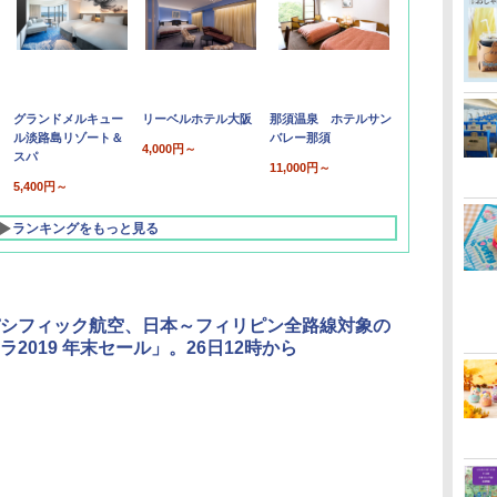
グランドメルキュー
リーベルホテル大阪
那須温泉 ホテルサン
ル淡路島リゾート＆
バレー那須
4,000円～
スパ
11,000円～
5,400円～
ランキングをもっと見る
シフィック航空、日本～フィリピン全路線対象の
ラ2019 年末セール」。26日12時から
北陸 福井 あわら
品川プリンスホテ
舞浜ビューホテル
箱根湯本温泉 ホテ
ホテルトラスティ東
オリエンタルホテル
下呂温泉 水明館
住友不動産ホテル ヴ
東京ベイ舞浜ホテル
温泉 清風荘（北陸
ル イーストタワー
ｂｙ ＨＵＬＩＣ
ル おかだ
京ベイサイド
東京ベイ
ィラフォンテーヌグラ
ファーストリゾート
8,250円～
最大級の庭園露天風
（旧：東京ベイ舞浜
ンド東京有明