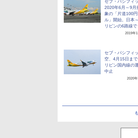
セブ・パシフィ
2020年6月～9
象の「片道100
ル」開始。日本
リピンの6路線で
2019年
セブ・パシフィ
空、4月15日ま
リピン国内線の
中止
2020