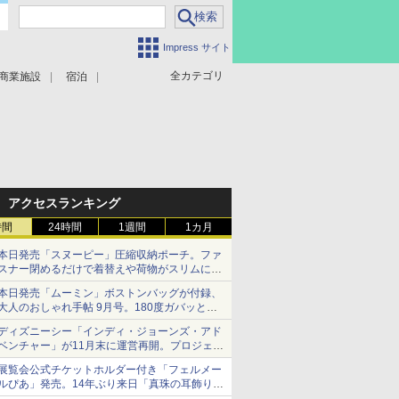
Impress サイト
全カテゴリ
商業施設
宿泊
アクセスランキング
時間
24時間
1週間
1カ月
本日発売「スヌーピー」圧縮収納ポーチ。ファ
スナー閉めるだけで着替えや荷物がスリムにま
とまる
本日発売「ムーミン」ボストンバッグが付録、
大人のおしゃれ手帖 9月号。180度ガバッと開
いて大容量
ディズニーシー「インディ・ジョーンズ・アド
ベンチャー」が11月末に運営再開。プロジェク
ションマッピングを追加、DPAは1500円
展覧会公式チケットホルダー付き「フェルメー
ルぴあ」発売。14年ぶり来日「真珠の耳飾りの
少女」ほか37作品のガイド