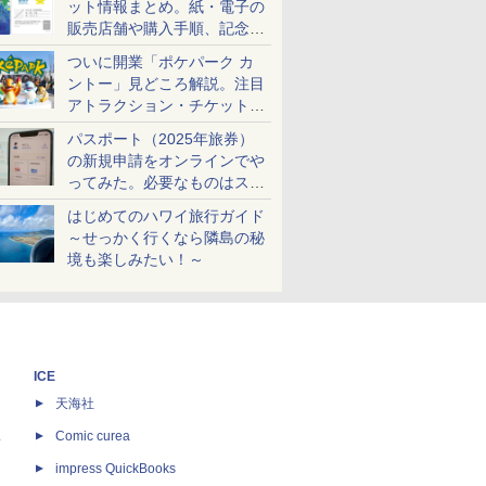
ット情報まとめ。紙・電子の
販売店舗や購入手順、記念チ
ケットも解説
ついに開業「ポケパーク カ
ントー」見どころ解説。注目
アトラクション・チケット手
配・来場前に必要な準備は？
パスポート（2025年旅券）
の新規申請をオンラインでや
ってみた。必要なものはスマ
ホとマイナカードのみ
はじめてのハワイ旅行ガイド
～せっかく行くなら隣島の秘
境も楽しみたい！～
ICE
天海社
ス
Comic curea
impress QuickBooks