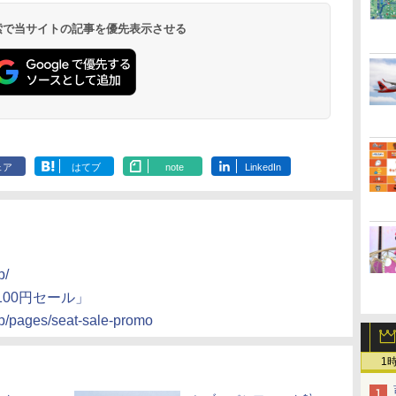
9,958円～
11,200円～
5,450円～
5,200円～
4,290円～
呂の宿 清風荘）
ホテル）
19,541円～
5,758円～
6,070円～
 検索で当サイトの記事を優先表示させる
ェア
はてブ
note
LinkedIn
p/
00円セール」
jp/pages/seat-sale-promo
1