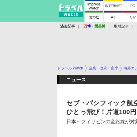
過去記事
万
博
・
園芸博
取材記事
トラベル Watch
企業・政府・官庁
海外エ
ニュース
セブ・パシフィック航空
ひとっ飛び！片道100
日本～フィリピンの全路線が対