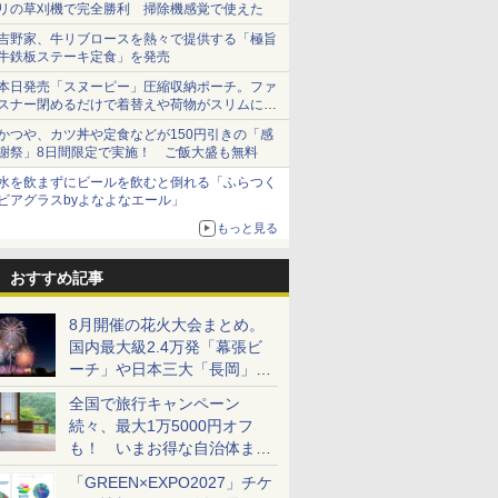
リの草刈機で完全勝利 掃除機感覚で使えた
吉野家、牛リブロースを熱々で提供する「極旨
牛鉄板ステーキ定食」を発売
本日発売「スヌーピー」圧縮収納ポーチ。ファ
スナー閉めるだけで着替えや荷物がスリムにま
とまる
かつや、カツ丼や定食などが150円引きの「感
謝祭」8日間限定で実施！ ご飯大盛も無料
水を飲まずにビールを飲むと倒れる「ふらつく
ビアグラスbyよなよなエール」
もっと見る
おすすめ記事
8月開催の花火大会まとめ。
国内最大級2.4万発「幕張ビ
ーチ」や日本三大「長岡」な
ど大型イベント目白押し！
全国で旅行キャンペーン
続々、最大1万5000円オフ
も！ いまお得な自治体まと
め
「GREEN×EXPO2027」チケ