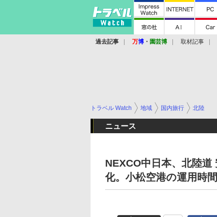
過去記事
万
博
・
園芸博
取材記事
トラベル Watch
地域
国内旅行
北陸
ニュース
NEXCO中日本、北陸道
化。小松空港の運用時