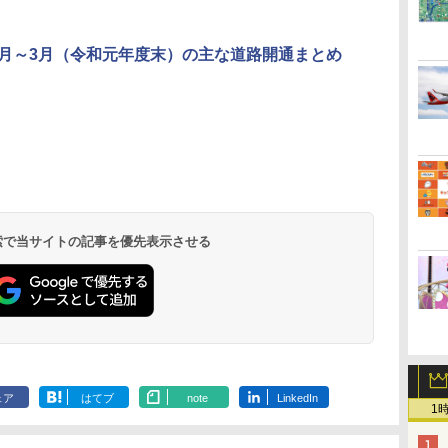
年2月～3月（令和元年度末）の主な道路開通まとめ
北陸 福井 あわら
品川プリンスホテ
舞浜ビューホテル
箱根湯本温泉 ホテ
ホテルトラスティ東
オリエンタルホテル
下呂温泉 水明館
住友不動産ホテル ヴ
東京ベイ舞浜ホテル
温泉 清風荘（北陸
ル イーストタワー
ｂｙ ＨＵＬＩＣ
ル おかだ
京ベイサイド
東京ベイ
ィラフォンテーヌグラ
ファーストリゾート
8,250円～
最大級の庭園露天風
（旧：東京ベイ舞浜
ンド東京有明
9,958円～
11,200円～
5,450円～
5,200円～
4,290円～
呂の宿 清風荘）
ホテル）
19,541円～
5,758円～
6,070円～
 検索で当サイトの記事を優先表示させる
ェア
はてブ
note
LinkedIn
1