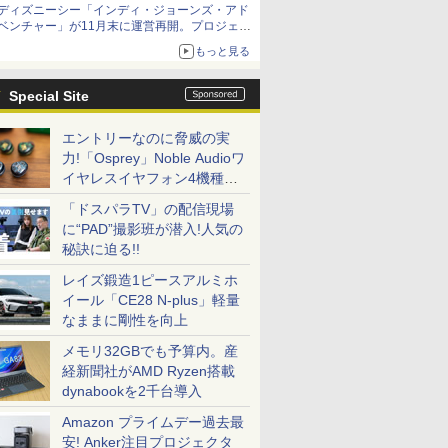
ディズニーシー「インディ・ジョーンズ・アド
ベンチャー」が11月末に運営再開。プロジェク
ションマッピングを追加、DPAは1500円
もっと見る
Special Site
エントリーなのに脅威の実
力!「Osprey」Noble Audioワ
イヤレスイヤフォン4機種を
一気に聴く
「ドスパラTV」の配信現場
に“PAD”撮影班が潜入!人気の
秘訣に迫る!!
レイズ鍛造1ピースアルミホ
イール「CE28 N-plus」軽量
なままに剛性を向上
メモリ32GBでも予算内。産
経新聞社がAMD Ryzen搭載
dynabookを2千台導入
Amazon プライムデー過去最
安! Anker注目プロジェクタ