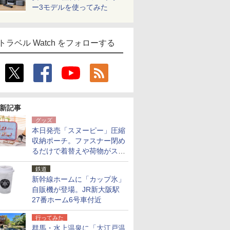
ー3モデルを使ってみた
トラベル Watch をフォローする
新記事
グッズ
本日発売「スヌーピー」圧縮
収納ポーチ。ファスナー閉め
るだけで着替えや荷物がスリ
ムにまとまる
鉄道
新幹線ホームに「カップ氷」
自販機が登場。JR新大阪駅
27番ホーム6号車付近
行ってみた
群馬・水上温泉に「大江戸温