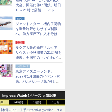
名神 大津SA「びわ湖大花火
大会」開催に伴い閉鎖。明日
15～21時は店舗・トイレ・
駐車場の利用不可
航空
ジェットスター、機内手荷物
を重量制限からサイズ制限
へ。前方座席下に入る分はす
べての運賃で無料に
話題
ルクア大阪の新館「ルクア
サウス」今秋開業の21店舗を
発表。全国初のちいかわパー
クストア/サンリオ新業態1号
お出かけ
店など
東京ディズニーランド、
2027年1月開催のイベント発
表。パルパルーザ第7弾とし
て「ミニーのファンダーラン
ド」を再演
Impress Watchシリーズ 人気記事
時間
24時間
1週間
1カ月
【家電レビュー】手ごわい雑草との戦い、コメ