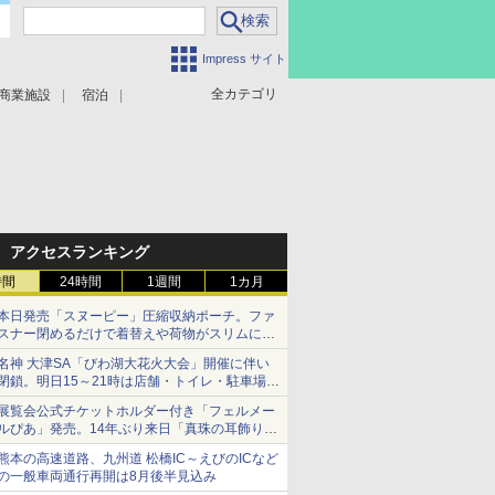
Impress サイト
全カテゴリ
商業施設
宿泊
アクセスランキング
時間
24時間
1週間
1カ月
本日発売「スヌーピー」圧縮収納ポーチ。ファ
スナー閉めるだけで着替えや荷物がスリムにま
とまる
名神 大津SA「びわ湖大花火大会」開催に伴い
閉鎖。明日15～21時は店舗・トイレ・駐車場の
利用不可
展覧会公式チケットホルダー付き「フェルメー
ルぴあ」発売。14年ぶり来日「真珠の耳飾りの
少女」ほか37作品のガイド
熊本の高速道路、九州道 松橋IC～えびのICなど
の一般車両通行再開は8月後半見込み