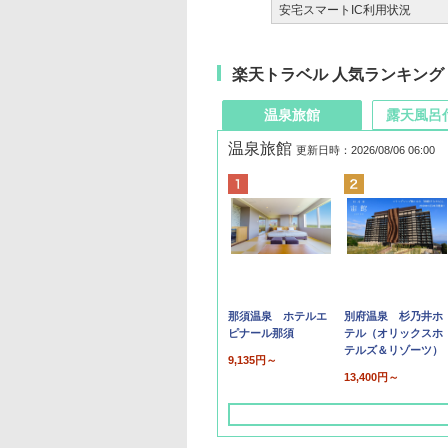
安宅スマートIC利用状況
楽天トラベル 人気ランキング
温泉旅館
露天風呂
温泉旅館
更新日時：2026/08/06 06:00
那須温泉 ホテルエ
別府温泉 杉乃井ホ
ピナール那須
テル（オリックスホ
テルズ＆リゾーツ）
9,135円～
13,400円～