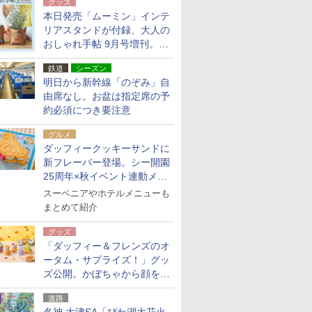
グッズ
本日発売「ムーミン」インテ
リアスタンドが付録、大人の
おしゃれ手帖 9月号増刊。レ
ザー調で高級感ある2個セッ
鉄道
シーズン
ト
明日から新幹線「のぞみ」自
由席なし。お盆は指定席の予
約必須につき要注意
グルメ
ダッフィークッキーサンドに
新フレーバー登場。シー開園
25周年×秋イベント連動メニ
ュー
スーベニアやホテルメニューも
まとめて紹介
グッズ
「ダッフィー＆フレンズのオ
ータム・サプライズ！」グッ
ズ公開。かぼちゃから顔をの
ぞかせたぬいぐるみチャーム
道路
ほか