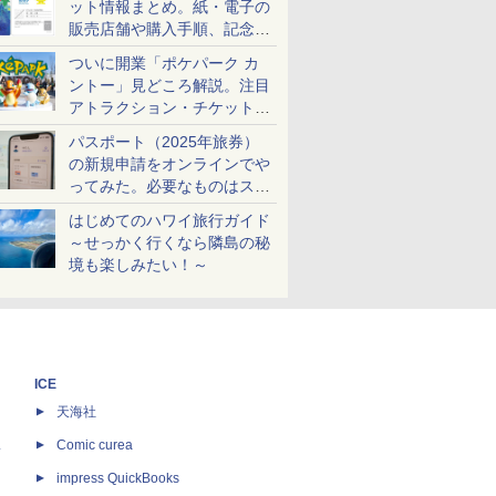
ット情報まとめ。紙・電子の
販売店舗や購入手順、記念チ
ケットも解説
ついに開業「ポケパーク カ
ントー」見どころ解説。注目
アトラクション・チケット手
配・来場前に必要な準備は？
パスポート（2025年旅券）
の新規申請をオンラインでや
ってみた。必要なものはスマ
ホとマイナカードのみ
はじめてのハワイ旅行ガイド
～せっかく行くなら隣島の秘
境も楽しみたい！～
ICE
天海社
ス
Comic curea
impress QuickBooks