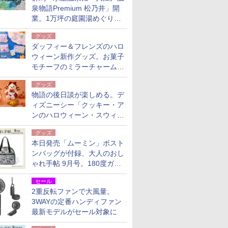
泉物語Premium 松乃井」開
業。1万坪の庭園湯めぐり＆
豪華バイキングを体験してき
グッズ
た！
ダッフィー＆フレンズのハロ
ウィーン新作グッズ。お菓子
モチーフのミラーチャーム/
デザインポーチほか
グッズ
物語の後日談が楽しめる。デ
ィズニーシー「クッキー・ア
ンのハロウィーン・スウィー
トサプライズ」限定グッズ公
グッズ
開
本日発売「ムーミン」ボスト
ンバッグが付録、大人のおし
ゃれ手帖 9月号。180度ガバ
ッと開いて大容量
セール
2重反転ファンで大風量。
3WAYの定番ハンディファン
最新モデルがセール対象に