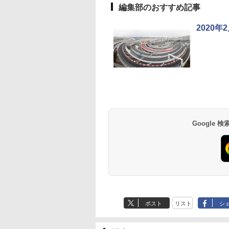
編集部のおすすめ記事
2020
草津温泉 ホテル櫻
品川プリンスホテル
グランドニッコー東
海のサウナ＆スパ
東京ドームホテル
シェラトン・グラン
井
京ベイ 舞浜
オールインクルーシ
デ・トーキョーベ
7,037円～
7,980円～
ブ 島原温泉ホテル
イ・ホテル
14,300円～
6,800円～
南風楼
10,450円～
7,950円～
Google
ポスト
リスト
シ