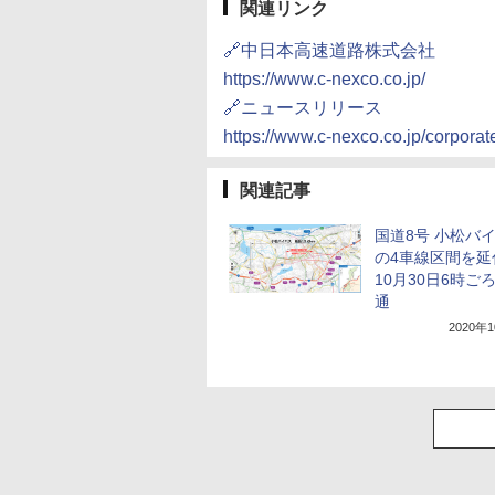
関連リンク
🔗中日本高速道路株式会社
https://www.c-nexco.co.jp/
🔗ニュースリリース
https://www.c-nexco.co.jp/corpor
関連記事
国道8号 小松バ
の4車線区間を延
10月30日6時ご
通
2020年