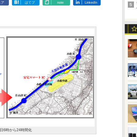
ェア
はてブ
note
LinkedIn
9日6時から24時間化