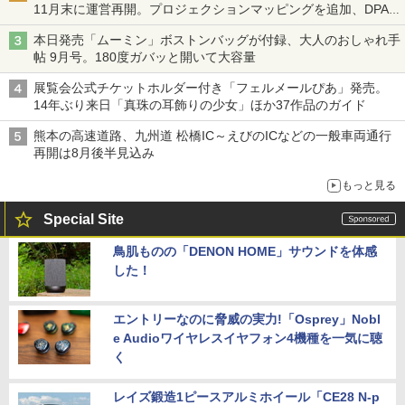
11月末に運営再開。プロジェクションマッピングを追加、DPA
は1500円
本日発売「ムーミン」ボストンバッグが付録、大人のおしゃれ手
帖 9月号。180度ガバッと開いて大容量
展覧会公式チケットホルダー付き「フェルメールぴあ」発売。
14年ぶり来日「真珠の耳飾りの少女」ほか37作品のガイド
熊本の高速道路、九州道 松橋IC～えびのICなどの一般車両通行
再開は8月後半見込み
もっと見る
Special Site
鳥肌ものの「DENON HOME」サウンドを体感
した！
エントリーなのに脅威の実力!「Osprey」Nobl
e Audioワイヤレスイヤフォン4機種を一気に聴
く
レイズ鍛造1ピースアルミホイール「CE28 N-p