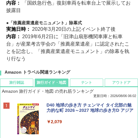
内容：
「国鉄急行色」復刻車両を転車台上で展示してお
披露目
「推薦産業遺産モニュメント」除幕式
実施日時：
2020年3月20日の上記イベント終了後
内容：
2019年6月2日に「旧津山扇形機関車庫と転車
台」が産業考古学会の「推薦産業遺産」に認定されたこ
とを記念し、「推薦産業遺産モニュメント」の除幕を執
り行なう
Amazon トラベル関連ランキング
旅行雑誌
旅行ガイド・地図
テント
アウトドア
Amazon 旅行ガイド・地図 の売れ筋ランキング
更新日時：2026/08/06 06:02
ディズニーファン ２０２６年 ９月号 [雑
D40 地球の歩き方 チェンマイ タイ北部の魅
誌] (ＤＩＳＮＥＹ ＦＡＮ)
力的な町 2026～2027 地球の歩き方D アジア
￥713
￥2,079