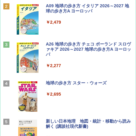
Coyote No.89 特集 星野道夫 夢見る旅
A09 地球の歩き方 イタリア 2026～2027 地
球の歩き方A ヨーロッパ
￥1,540
￥2,479
山と溪谷 2026年8月号「南アルプス大全」
A26 地球の歩き方 チェコ ポーランド スロヴ
ァキア 2026～2027 地球の歩き方A ヨーロッ
パ
￥1,540
￥2,277
AIRLINE（エアライン）2026年9月号【特
地球の歩き方 スター・ウォーズ
集】ボーイング110周年を祝して！
￥2,695
￥1,760
BE-PAL(ビ-パル) 2026年 9 月号【特別付録:
新しい日本地理 地図・統計・移動から読み
SOTO ミニマル"旅"財布 ランダム2種】
解く (講談社現代新書)