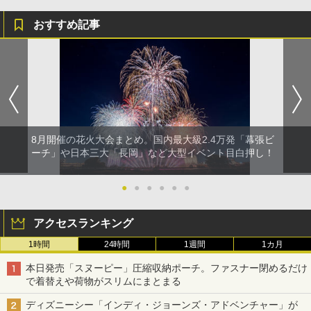
おすすめ記事
8月開催の花火大会まとめ。国内最大級2.4万発「幕張ビ
ーチ」や日本三大「長岡」など大型イベント目白押し！
●
●
●
●
●
●
アクセスランキング
1時間
24時間
1週間
1カ月
本日発売「スヌーピー」圧縮収納ポーチ。ファスナー閉めるだけ
で着替えや荷物がスリムにまとまる
ディズニーシー「インディ・ジョーンズ・アドベンチャー」が