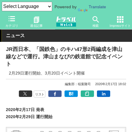
Powered by
Translate
トラベル Watch
地域
国内旅行
中国
カテゴリ
過去記事
検索
Impressサイト
ニュース
JR西日本、「国鉄色」のキハ47形2両編成を津山
線などで運行。津山まなびの鉄道館で記念イベン
ト
2月29日運行開始、3月20日イベント開催
編集部：稲葉隆司
2020年2月17日 18:02
リスト
2020年2月17日 発表
2020年2月29日 運行開始