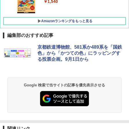
￥1,500
￥1,540
Amazonランキングをもっと見る
編集部のおすすめ記事
[キャンパーズコレクション 山善] ポップアッ
GRANDOOR ステンレス保冷剤 2個セット 2
京都鉄道博物館、581系か489系を「国鉄
プテント 傘みたいに広げて畳める パッとサ
026リニューアル 急速冷凍 空間倍増 衛生的
色」から「かつての色」にラッピングす
ッとサンシェード キューブ フルクローズ メ
コンパクト 保冷力長持ち
る投票企画。9月1日から
ッシュ 簡単設置 ワンタッチテント キャンプ
&ハイキング カーキ PATC-150(KH)
￥2,980
￥6,832
ポインターライト 強力 小型 緑色/赤色/青紫色
Google 検索で当サイトの記事を優先表示させる
USB充電式 高精度 超長距離照射 長時間使用
PYKES PEAK (パイクスピーク) 着替えテン
可能 安全ロック付き 高安全性 金属製耐久 コ
ト プライバシー テント 【中が透けない】 1
ンパクト多機能設計 持ち運び便利 アウトド
人用 折りたたみ 防災グッズ 災害用トイレ ビ
ア/オフィス/教育現場/展示会用 緑
ーチ ピクニック ポップアップテント 携帯 簡
易 トイレテント (オリーブ)
￥1,180
￥-
DEWEL パラソル 大型 ビーチ アウトドアパ
関連リンク