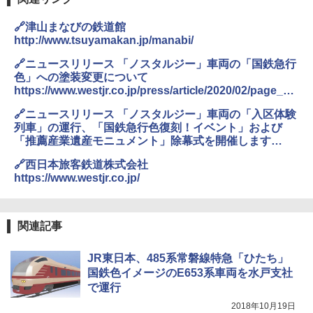
ラソル ガーデン サイトシート付 折りたたみ
ENDLESS BASE 《めざましテレビで紹介》
防水 UVカット 4段階高さ調整 軽量 収納袋付
🔗津山まなびの鉄道館
テント ワンタッチ RENEW 幅200 2-3人用 43
き
http://www.tsuyamakan.jp/manabi/
500002(89232)
￥6,459
🔗ニュースリリース 「ノスタルジー」車両の「国鉄急行
￥5,499
色」への塗装変更について
https://www.westjr.co.jp/press/article/2020/02/page_15
熊撃退スプレー 熊よけスプレー 熊スプレー
626.html
[キャンパーズコレクション 山善] 傘みたいに
【日本企業販売】超強力クマ対策スプレー 30
🔗ニュースリリース 「ノスタルジー」車両の「入区体験
広げるだけ パッとサッとテント ブラックコ
0ml（連続噴射30秒）110ml（連続噴射15
列車」の運行、「国鉄急行色復刻！イベント」および
ーティング フルクローズ メッシュ 3-4人用
秒）射程5～10m 安全ロック搭載 携帯収納袋
「推薦産業遺産モニュメント」除幕式を開催します
簡単設置 ポップアップテント エクルベージ
付き ヒグマ・イノシシ対策 自治体・教育機
https://www.westjr.co.jp/press/article/2020/02/page_15
ュ(BC仕様) PATC-150B(EB)
関の購入実績 登山・キャンプ・アウトドア・
🔗西日本旅客鉄道株式会社
625.html
防災用品 長期保存可能 緊急時用 日本国内発
https://www.westjr.co.jp/
送
￥8,991
￥3,680
Coleman(コールマン) ツーリングドーム/LD
関連記事
X 2人用 3人用 キャンプ アウトドア フェス
収納 コンパクト 簡単設営 カンガルーテント
ソーラー LED ランタン Type-C 充電式 ソー
JR東日本、485系常磐線特急「ひたち」
ソロキャンプ ソロテント
ラーランタン IP65防水 キャンプ用品 防災グ
ッズ 6種類のライトモード 防災 吊り下げ 折
国鉄色イメージのE653系車両を水戸支社
り畳み式 キャンプソーラーライト防災 停電
￥20,718
で運行
節電対策 超高輝度 日本語取扱説明書付き
2018年10月19日