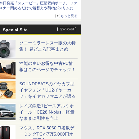
本日発売「スヌーピー」圧縮収納ポーチ。ファ
スナー閉めるだけで着替えや荷物がスリムにま
とまる
もっと見る
Special Site
ソニーミラーレス一眼の大特
集！ 見どころ記事まとめ
性能の良いお得な中古PC情
報はこのページでチェック！
SOUNDPEATSのイヤカフ型
イヤフォン「UU2イヤーカ
フ」をイヤカフマニアが語る
レイズ鍛造1ピースアルミホ
イール「CE28 N-plus」軽量
なままに剛性を向上
マウス、RTX 5060 Ti搭載ゲ
ーミングPCが7万5,000円オ