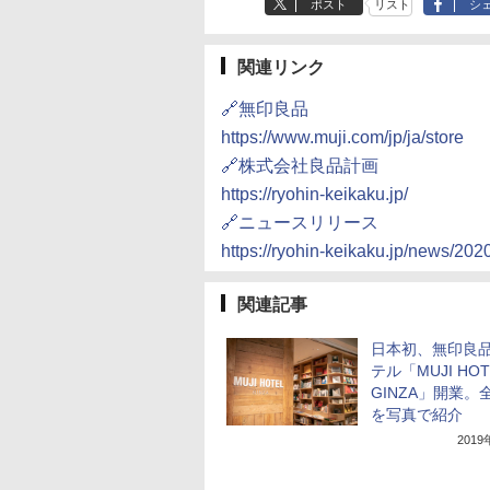
ポスト
リスト
シ
関連リンク
🔗無印良品
https://www.muji.com/jp/ja/store
🔗株式会社良品計画
https://ryohin-keikaku.jp/
🔗ニュースリリース
https://ryohin-keikaku.jp/news/20
関連記事
日本初、無印良
テル「MUJI HOT
GINZA」開業。
を写真で紹介
201