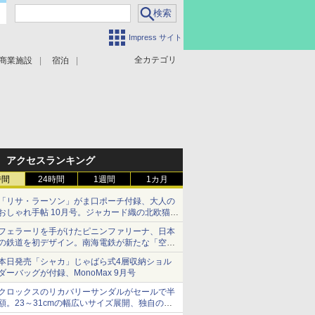
Impress サイト
全カテゴリ
商業施設
宿泊
アクセスランキング
時間
24時間
1週間
1カ月
「リサ・ラーソン」がま口ポーチ付録、大人の
おしゃれ手帖 10月号。ジャカード織の北欧猫デ
ザイン
フェラーリを手がけたピニンファリーナ、日本
の鉄道を初デザイン。南海電鉄が新たな「空港
特急」をなにわ筋線へ導入
本日発売「シャカ」じゃばら式4層収納ショル
ダーバッグが付録、MonoMax 9月号
クロックスのリカバリーサンダルがセールで半
額。23～31cmの幅広いサイズ展開、独自のク
ッション素材を採用