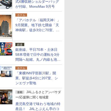
式4層収納ショルダーバッグ
が付録、MonoMax 9月号
ホテル
「アパホテル〈福岡天神〉」
9月開業。地下鉄七隈線「天
神南駅」徒歩3分に70室、エ
リア初の直営店
鉄道
銀座線、平日70本・土休日
58本増発で日中の運転を3分
間隔へ短縮。丸ノ内線も池袋
～中野坂上を4分間隔に
ホテル
「東横INN宇部新川駅」開
業。駅徒歩4分に207室、シ
ンエヴァ聖地
JALふるさとアンバサダ
連載
ー/応援隊に聞く地域愛
鹿児島空港で味わう地域の特
産品！ JALとぶえん亭のコ