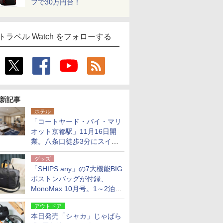
フで30万円台！
トラベル Watch をフォローする
新記事
ホテル
「コートヤード・バイ・マリ
オット京都駅」11月16日開
業。八条口徒歩3分にスイー
ト含む全270室、ダイニング
グッズ
も併設
「SHIPS any」の7大機能BIG
ボストンバッグが付録、
MonoMax 10月号。1～2泊の
荷物、キャリーオンも可能
アウトドア
本日発売「シャカ」じゃばら