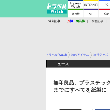
過去記事
万
博
・
園芸博
取材記事
トラベル Watch
旅のアイテム
旅行グッズ
ニュース
無印良品、プラスチッ
までにすべてを紙製に