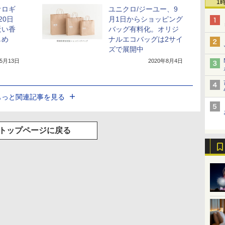
1
オロギ
ユニクロ/ジーユー、9
20日
月1日からショッピング
近い香
バッグ有料化。オリジ
しめ
ナルエコバッグは2サイ
ズで展開中
年5月13日
2020年8月4日
もっと関連記事を見る
トップページに戻る