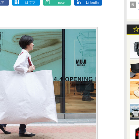
ェア
はてブ
note
LinkedIn