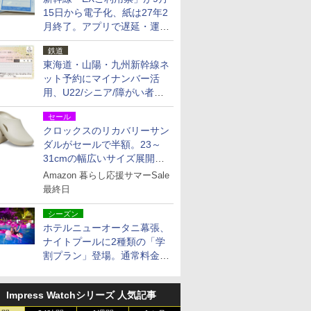
15日から電子化、紙は27年2
月終了。アプリで遅延・運休
も確認可能に
鉄道
東海道・山陽・九州新幹線ネ
ット予約にマイナンバー活
用、U22/シニア/障がい者割
を9月15日から発売
セール
クロックスのリカバリーサン
ダルがセールで半額。23～
31cmの幅広いサイズ展開、
独自のクッション素材を採用
Amazon 暮らし応援サマーSale
最終日
シーズン
ホテルニューオータニ幕張、
ナイトプールに2種類の「学
割プラン」登場。通常料金の
およそ半額でお得に夜活
Impress Watchシリーズ 人気記事