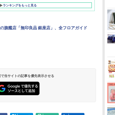
ランキングをもっと見る
の旗艦店「無印良品 銀座店」、全フロアガイド
北陸 福井 あわら
品川プリンスホテ
舞浜ビューホテル
箱根湯本温泉 ホテ
ホテルトラスティ東
オリエンタルホテル
下呂温泉 水明館
住友不動産ホテル ヴ
東京ベイ舞浜ホテル
温泉 清風荘（北陸
ル イーストタワー
ｂｙ ＨＵＬＩＣ
ル おかだ
京ベイサイド
東京ベイ
ィラフォンテーヌグラ
ファーストリゾート
8,250円～
最大級の庭園露天風
（旧：東京ベイ舞浜
ンド東京有明
9,958円～
11,200円～
5,450円～
5,200円～
4,290円～
呂の宿 清風荘）
ホテル）
19,541円～
5,758円～
6,070円～
 検索で当サイトの記事を優先表示させる