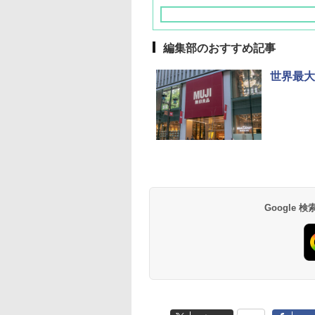
編集部のおすすめ記事
世界最大
草津温泉 ホテル櫻
品川プリンスホテル
グランドニッコー東
海のサウナ＆スパ
東京ドームホテル
シェラトン・グラン
井
京ベイ 舞浜
オールインクルーシ
デ・トーキョーベ
7,037円～
7,980円～
ブ 島原温泉ホテル
イ・ホテル
14,300円～
6,800円～
南風楼
10,450円～
7,950円～
Google