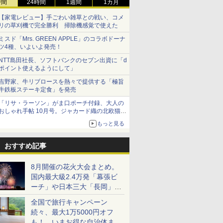
時間
24時間
1週間
1カ月
【家電レビュー】手ごわい雑草との戦い、コメ
リの草刈機で完全勝利 掃除機感覚で使えた
ミスド「Mrs. GREEN APPLE」のコラボドーナ
ツ4種、いよいよ発売！
NTT島田社長、ソフトバンクのセブン出資に「d
ポイント使えるようにして」
吉野家、牛リブロースを熱々で提供する「極旨
牛鉄板ステーキ定食」を発売
「リサ・ラーソン」がま口ポーチ付録、大人の
おしゃれ手帖 10月号。ジャカード織の北欧猫デ
ザイン
もっと見る
おすすめ記事
8月開催の花火大会まとめ。
国内最大級2.4万発「幕張ビ
ーチ」や日本三大「長岡」な
ど大型イベント目白押し！
全国で旅行キャンペーン
続々、最大1万5000円オフ
も！ いまお得な自治体まと