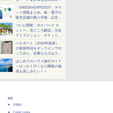
め
「GREEN×EXPO2027」チケ
ット情報まとめ。紙・電子の
販売店舗や購入手順、記念チ
ケットも解説
ついに開業「ポケパーク カ
ントー」見どころ解説。注目
アトラクション・チケット手
配・来場前に必要な準備は？
パスポート（2025年旅券）
の新規申請をオンラインでや
ってみた。必要なものはスマ
ホとマイナカードのみ
はじめてのハワイ旅行ガイド
～せっかく行くなら隣島の秘
境も楽しみたい！～
ICE
天海社
ス
Comic curea