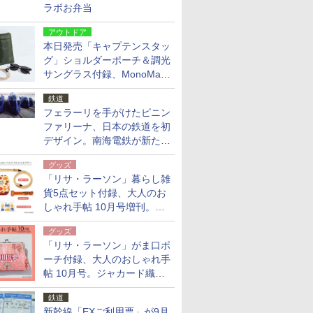
ラボお弁当
アウトドア
本日発売「キャプテンスタッ
グ」ショルダーポーチ＆調光
サングラス付録、MonoMax
9月号増刊
鉄道
フェラーリを手がけたピニン
ファリーナ、日本の鉄道を初
デザイン。南海電鉄が新たな
「空港特急」をなにわ筋線へ
グッズ
導入
「リサ・ラーソン」暮らし雑
貨5点セット付録、大人のお
しゃれ手帖 10月号増刊。
USBケーブルや缶ケースなど
グッズ
「リサ・ラーソン」がま口ポ
ーチ付録、大人のおしゃれ手
帖 10月号。ジャカード織の
北欧猫デザイン
鉄道
新幹線「EXご利用票」が9月