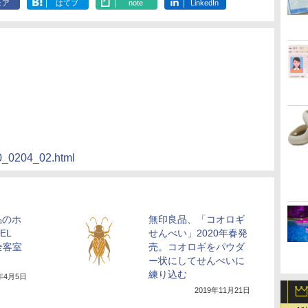
ェア
はてブ
note
LinkedIn
20_0204_02.html
品のホ
無印良品、「コオロギ
EL
せんべい」2020年春発
全客室
売。コオロギをパウダ
ー状にしてせんべいに
練り込む
9年4月5日
2019年11月21日