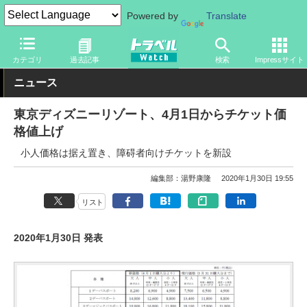
Powered by
Translate
トラベル Watch
旅の情報
観光地
ディズニーリゾート
カテゴリ
過去記事
検索
Impressサイト
ニュース
東京ディズニーリゾート、4月1日からチケット価
格値上げ
小人価格は据え置き、障碍者向けチケットを新設
編集部：湯野康隆
2020年1月30日 19:55
リスト
2020年1月30日 発表