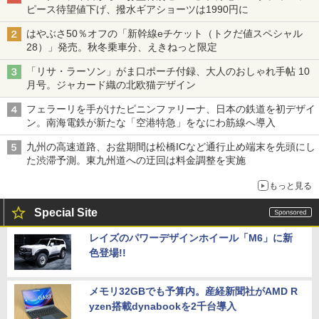
ピース待望値下げ、撥水ギアショーツは1990円に
はやぶさ50％オフの「新幹線eチケット（トクだ値スペシャル
28）」発売。秋冬乗車分、えきねっと限定
「リサ・ラーソン」がま口ポーチ付録、大人のおしゃれ手帖 10
月号。ジャカード織の北欧猫デザイン
フェラーリを手がけたピニンファリーナ、日本の鉄道を初デザイ
ン。南海電鉄が新たな「空港特急」をなにわ筋線へ導入
九州の高速道路、お盆期間は松橋ICなど通行止め端末を先頭にし
た渋滞予測。東九州道への迂回は料金調整を実施
もっと見る
Special Site
レイズのパワーデザインホイール「M6」に新
色登場!!
メモリ32GBでも予算内。産経新聞社がAMD R
yzen搭載dynabookを2千台導入