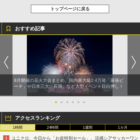
トップページに戻る
おすすめ記事
8月開催の花火大会まとめ。国内最大級2.4万発「幕張ビ
ーチ」や日本三大「長岡」など大型イベント目白押し！
●
●
●
●
●
●
アクセスランキング
1時間
24時間
1週間
1カ月
ユニクロ、今日から「お盆特別セール」。涼感シアサッカーワン