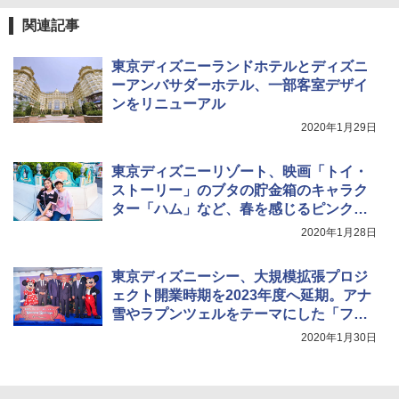
関連記事
東京ディズニーランドホテルとディズニ
ーアンバサダーホテル、一部客室デザイ
ンをリニューアル
2020年1月29日
東京ディズニーリゾート、映画「トイ・
ストーリー」のブタの貯金箱のキャラク
ター「ハム」など、春を感じるピンク色
のグッズを発売
2020年1月28日
東京ディズニーシー、大規模拡張プロジ
ェクト開業時期を2023年度へ延期。アナ
雪やラプンツェルをテーマにした「ファ
ンタジースプリングス（Fantasy Spring
2020年1月30日
s）」