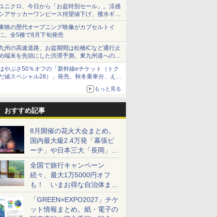
で順次無料配信開始
ユニクロ、今日から「お盆特別セール」。涼感
シアサッカーワンピース待望値下げ、撥水ギア
ショーツは1990円に
東映の歴代オープニング映像がカプセルトイ
に。全5種で8月下旬発売
九州の高速道路、お盆期間は松橋ICなど通行止
め端末を先頭にした渋滞予測。東九州道への迂
回は料金調整を実施
はやぶさ50％オフの「新幹線eチケット（トク
だ値スペシャル28）」発売。秋冬乗車分、えき
ねっと限定
もっと見る
おすすめ記事
8月開催の花火大会まとめ。
国内最大級2.4万発「幕張ビ
ーチ」や日本三大「長岡」な
ど大型イベント目白押し！
全国で旅行キャンペーン
続々、最大1万5000円オフ
も！ いまお得な自治体まと
め
「GREEN×EXPO2027」チケ
ット情報まとめ。紙・電子の