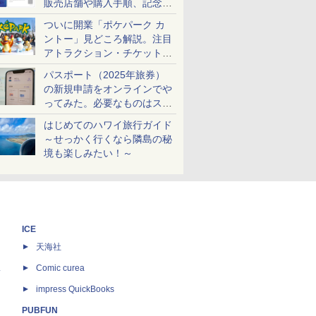
販売店舗や購入手順、記念チ
ケットも解説
ついに開業「ポケパーク カ
ントー」見どころ解説。注目
アトラクション・チケット手
配・来場前に必要な準備は？
パスポート（2025年旅券）
の新規申請をオンラインでや
ってみた。必要なものはスマ
ホとマイナカードのみ
はじめてのハワイ旅行ガイド
～せっかく行くなら隣島の秘
境も楽しみたい！～
ICE
天海社
ス
Comic curea
impress QuickBooks
PUBFUN