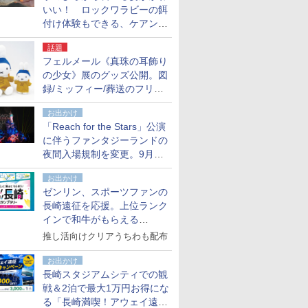
いい！ ロックワラビーの餌
付け体験もできる、ケアンズ
でアサートン高原の日本語ガ
話題
イド付きツアーに参加してみ
フェルメール《真珠の耳飾り
た
の少女》展のグッズ公開。図
録/ミッフィー/葬送のフリー
レンほか、注目ブランドコラ
お出かけ
ボが実現
「Reach for the Stars」公演
に伴うファンタジーランドの
夜間入場規制を変更。9月か
ら18時50分～20時ごろに
お出かけ
ゼンリン、スポーツファンの
長崎遠征を応援。上位ランク
インで和牛がもらえる
「GO！GO！長崎スタンプラ
推し活向けクリアうちわも配布
リー」
お出かけ
長崎スタジアムシティでの観
戦＆2泊で最大1万円お得にな
る「長崎満喫！アウェイ遠征