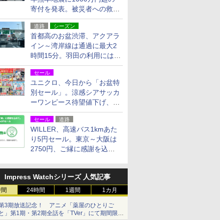
寄付を発表。被災者への救援
活動・復旧支援
道路
シーズン
首都高のお盆渋滞、アクアラ
イン～湾岸線は通過に最大2
時間15分。羽田の利用には
「空港西出口」の利用検討を
セール
ユニクロ、今日から「お盆特
別セール」。涼感シアサッカ
ーワンピース待望値下げ、撥
水ギアショーツは1990円に
セール
道路
WILLER、高速バス1kmあた
り5円セール。東京～大阪は
2750円、ご縁に感謝を込め
た20周年記念キャンペーン
Impress Watchシリーズ 人気記事
時間
24時間
1週間
1カ月
第3期放送記念！ アニメ「薬屋のひとりご
と」第1期・第2期全話を「TVer」にて期間限定