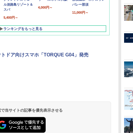
ル淡路島リゾート＆
バレー那須
4,000円～
スパ
11,000円～
5,400円～
ランキングをもっと見る
ウトドア向けスマホ「TORQUE G04」発売
北陸 福井 あわら
品川プリンスホテ
舞浜ビューホテル
箱根湯本温泉 ホテ
ホテルトラスティ東
オリエンタルホテル
下呂温泉 水明館
住友不動産ホテル ヴ
東京ベイ舞浜ホテル
温泉 清風荘（北陸
ル イーストタワー
ｂｙ ＨＵＬＩＣ
ル おかだ
京ベイサイド
東京ベイ
ィラフォンテーヌグラ
ファーストリゾート
8,250円～
最大級の庭園露天風
（旧：東京ベイ舞浜
ンド東京有明
9,958円～
11,200円～
5,450円～
5,200円～
4,290円～
呂の宿 清風荘）
ホテル）
19,541円～
5,758円～
6,070円～
 検索で当サイトの記事を優先表示させる