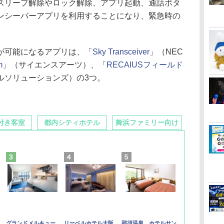
リープ解除やロック解除、アプリ起動、通話ボタ
ンシーバーアプリを利用することになり、緊急時の
。
が可能になるアプリは、「
Sky Transceiver
」（NEC
m
」（サイエンスアーツ）、「
RECAIUSフィールド
ルソリューションズ）の3つ。
付き客室
都内シティホテル
舞浜ファミリー向け
グランドメルキュー
リーベルホテル大阪
那須温泉 ホテルサン