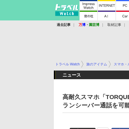
過去記事
万
博
・
園芸博
取材記事
トラベル Watch
旅のアイテム
スマホ・
ニュース
高耐久スマホ「TORQU
ランシーバー通話を可