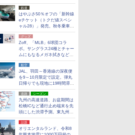
応援キャンペーン」
鉄道
はやぶさ50％オフの「新幹線
eチケット（トクだ値スペシ
ャル28）」発売。秋冬乗車
分、えきねっと限定
グッズ
Zoff、「MLB」6球団コラ
ボ。サングラス24種とチャー
ムにもなるメガネ拭きなど雑
貨24種
航空
JAL、羽田～香港線の深夜便
を9～10月限定で設定。弾丸
日帰りでも現地に19時間滞在
できる
道路
シーズン
九州の高速道路、お盆期間は
松橋ICなど通行止め端末を先
頭にした渋滞予測。東九州道
への迂回は料金調整を実施
話題
オリエンタルランド、令和8
年熊本地震に1000万円超の