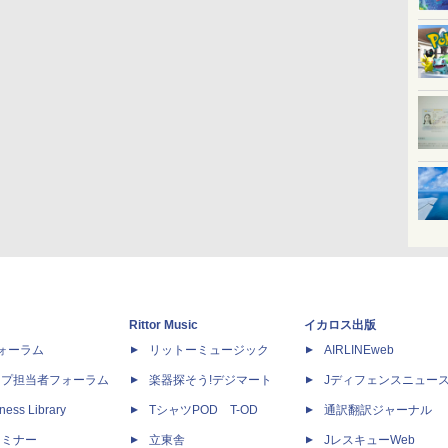
Rittor Music
イカロス出版
dフォーラム
リットーミュージック
AIRLINEweb
ップ担当者フォーラム
楽器探そう!デジマート
Jディフェンスニュー
ness Library
TシャツPOD T-OD
通訳翻訳ジャーナル
セミナー
立東舎
JレスキューWeb