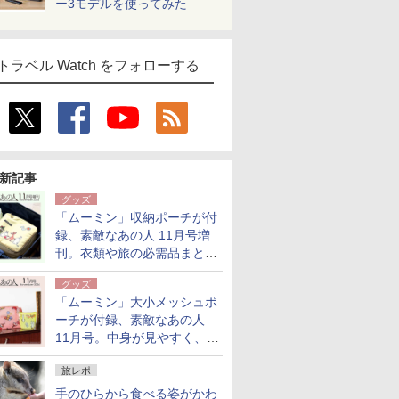
ー3モデルを使ってみた
トラベル Watch をフォローする
新記事
グッズ
「ムーミン」収納ポーチが付
録、素敵なあの人 11月号増
刊。衣類や旅の必需品まとま
る大小2個セット
グッズ
「ムーミン」大小メッシュポ
ーチが付録、素敵なあの人
11月号。中身が見やすく、温
泉スパにも使える
旅レポ
手のひらから食べる姿がかわ