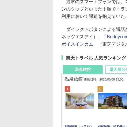
通常のスマートフォンでは、ス
ンのタップといった手順でトラ
利用において課題を抱えていた
ダイレクトボタンによる通話
ネッツエスアイ）、「
Buddyco
ボイスインカム
」（東芝デジタ
楽天トラベル 人気ランキング
温泉旅館
露天風呂
温泉旅館
更新日時：2026/08/09 15:00
那須温泉 ホテルエ
別府温泉 杉乃井ホ