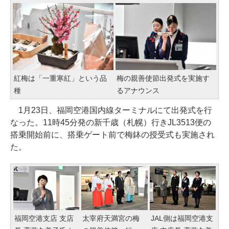
紅梅は「一重寒紅」という品
梅の親善使節出発式を実施す
種
るアナウンス
1月23日、福岡空港国内線ターミナルにて出発式を行
なった。11時45分発の新千歳（札幌）行きJL3513便の
搭乗開始前に、搭乗ゲート前で梅鉢の授受式も実施され
た。
福岡空港支店 支店
太宰府天満宮の梅
JAL側は福岡空港支