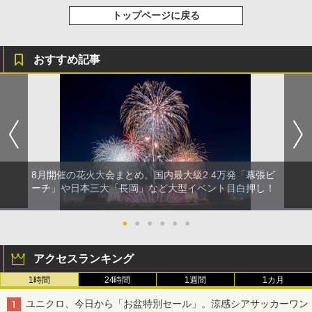
トップページに戻る
おすすめ記事
8月開催の花火大会まとめ。国内最大級2.4万発「幕張ビ
ーチ」や日本三大「長岡」など大型イベント目白押し！
●
●
●
●
●
●
アクセスランキング
1時間
24時間
1週間
1カ月
ユニクロ、今日から「お盆特別セール」。涼感シアサッカーワン