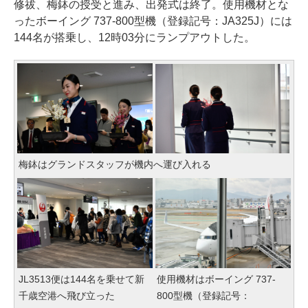
修祓、梅鉢の授受と進み、出発式は終了。使用機材とな
ったボーイング 737-800型機（登録記号：JA325J）には
144名が搭乗し、12時03分にランプアウトした。
梅鉢はグランドスタッフが機内へ運び入れる
JL3513便は144名を乗せて新
使用機材はボーイング 737-
千歳空港へ飛び立った
800型機（登録記号：