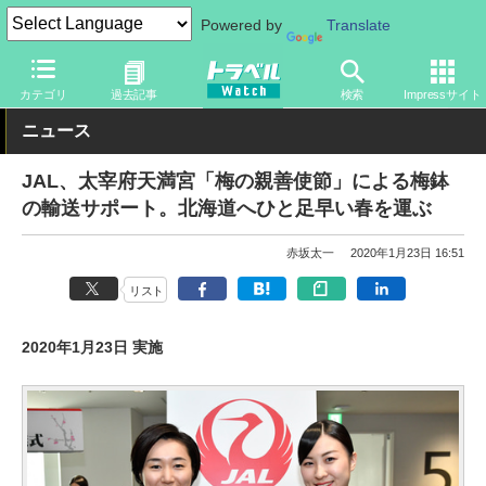
Powered by
Translate
トラベル Watch
企業・政府・官庁
国内エアライン
JAL
カテゴリ
過去記事
検索
Impressサイト
ニュース
JAL、太宰府天満宮「梅の親善使節」による梅鉢
の輸送サポート。北海道へひと足早い春を運ぶ
赤坂太一
2020年1月23日 16:51
リスト
2020年1月23日 実施