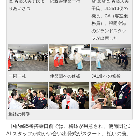
長 斉藤久美子氏よ
の親善使節一行
店 支店長 斉藤久美
りあいさつ
子氏、JL3513便の
機長、CA（客室乗
務員）、福岡空港
のグランドスタッ
フが出席した
一同一礼
使節団への修祓
JAL側への修祓
梅鉢の授受
国内線5番搭乗口前では、梅鉢が用意され、使節団とJ
ALスタッフが向かい合い出発式がスタート。払いの義、