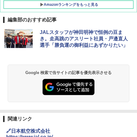
Amazonランキングをもっと見る
編集部のおすすめ記事
GRANDOOR ステンレス保冷剤 2個セット 2
JALスタッフが神田明神で恒例の豆ま
026リニューアル 急速冷凍 空間倍増 衛生的
き。走高跳のアスリート社員・戸邉直人
コンパクト 保冷力長持ち
選手「勝負運の御利益にあずかりたい」
￥2,980
DEWEL パラソル 大型 ビーチ アウトドアパ
Google 検索で当サイトの記事を優先表示させる
ラソル ガーデン サイトシート付 折りたたみ
防水 UVカット 4段階高さ調整 軽量 収納袋付
き
￥6,459
熊撃退スプレー 熊よけスプレー 熊スプレー
【日本企業販売】超強力クマ対策スプレー 30
関連リンク
0ml（連続噴射30秒）110ml（連続噴射15
秒）射程5～10m 安全ロック搭載 携帯収納袋
🔗日本航空株式会社
付き ヒグマ・イノシシ対策 自治体・教育機
https://www.jal.co.jp/