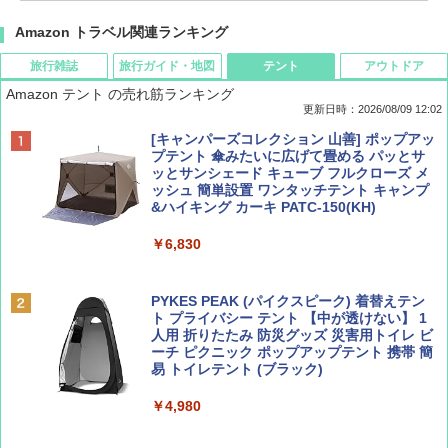
Amazon トラベル関連ランキング
旅行雑誌
旅行ガイド・地図
テント
アウトドア
Amazon テント の売れ筋ランキング
更新日時：2026/08/09 12:02
BE-PAL(ビ-パル) 2026年 9 月号【特別付録:
地球の歩き方 スター・ウォーズ
[キャンパーズコレクション 山善] ポップアッ
SOTO ミニマル"旅"財布 ランダム2種】
プテント 傘みたいに広げて畳める パッとサ
ッとサンシェード キューブ フルクローズ メ
￥2,695
ッシュ 簡単設置 ワンタッチテント キャンプ
￥1,500
&ハイキング カーキ PATC-150(KH)
￥6,830
ディズニーファン ２０２６年 ９月号 [雑
D40 地球の歩き方 チェンマイ タイ北部の魅
誌] (ＤＩＳＮＥＹ ＦＡＮ)
力的な町 2026～2027 地球の歩き方D アジア
PYKES PEAK (パイクスピーク) 着替えテン
ト プライバシー テント 【中が透けない】 1
￥713
￥2,079
人用 折りたたみ 防災グッズ 災害用トイレ ビ
ーチ ピクニック ポップアップテント 携帯 簡
易 トイレテント (ブラック)
山と溪谷 2026年8月号「南アルプス大全」
A09 地球の歩き方 イタリア 2026～2027 地
￥4,980
球の歩き方A ヨーロッパ
￥1,540
￥2,479