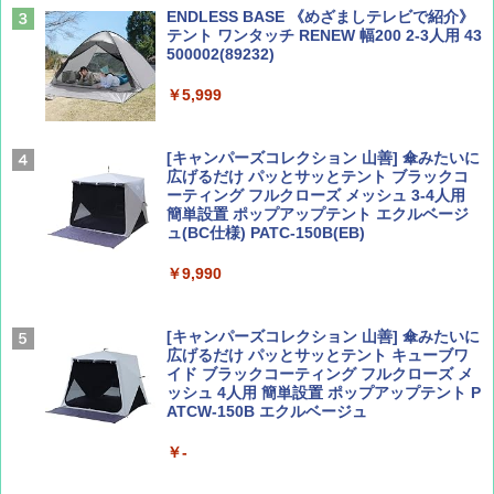
ENDLESS BASE 《めざましテレビで紹介》
テント ワンタッチ RENEW 幅200 2-3人用 43
500002(89232)
Coyote No.89 特集 星野道夫 夢見る旅
A26 地球の歩き方 チェコ ポーランド スロヴ
ァキア 2026～2027 地球の歩き方A ヨーロッ
￥5,999
パ
￥1,540
￥2,277
[キャンパーズコレクション 山善] 傘みたいに
広げるだけ パッとサッとテント ブラックコ
ーティング フルクローズ メッシュ 3-4人用
簡単設置 ポップアップテント エクルベージ
AIRLINE（エアライン）2026年9月号【特
新しい日本地理 地図・統計・移動から読み
ュ(BC仕様) PATC-150B(EB)
集】ボーイング110周年を祝して！
解く (講談社現代新書)
￥9,990
￥1,760
￥1,540
[キャンパーズコレクション 山善] 傘みたいに
広げるだけ パッとサッとテント キューブワ
イド ブラックコーティング フルクローズ メ
ッシュ 4人用 簡単設置 ポップアップテント P
ATCW-150B エクルベージュ
￥-