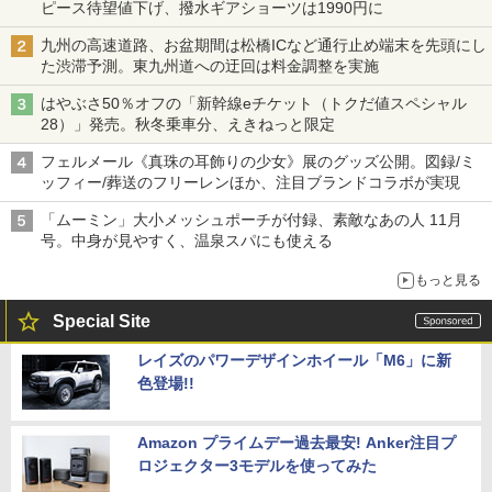
ピース待望値下げ、撥水ギアショーツは1990円に
九州の高速道路、お盆期間は松橋ICなど通行止め端末を先頭にし
た渋滞予測。東九州道への迂回は料金調整を実施
はやぶさ50％オフの「新幹線eチケット（トクだ値スペシャル
28）」発売。秋冬乗車分、えきねっと限定
フェルメール《真珠の耳飾りの少女》展のグッズ公開。図録/ミ
ッフィー/葬送のフリーレンほか、注目ブランドコラボが実現
「ムーミン」大小メッシュポーチが付録、素敵なあの人 11月
号。中身が見やすく、温泉スパにも使える
もっと見る
Special Site
レイズのパワーデザインホイール「M6」に新
色登場!!
Amazon プライムデー過去最安! Anker注目プ
ロジェクター3モデルを使ってみた