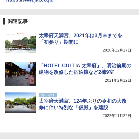
関の購入実績 登山・キャンプ・アウトドア・
防災用品 長期保存可能 緊急時用 日本国内発
送
関連記事
￥3,680
太宰府天満宮、2021年は3月末までを
ポインターライト 強力 小型 緑色/赤色/青紫色
「初参り」期間に
USB充電式 高精度 超長距離照射 長時間使用
2020年12月17日
可能 安全ロック付き 高安全性 金属製耐久 コ
ンパクト多機能設計 持ち運び便利 アウトド
ア/オフィス/教育現場/展示会用 緑
「HOTEL CULTIA 太宰府」、明治前期の
建物を改修した宿泊棟など2棟9室
￥1,180
2021年2月12日
HYREKK 八角形タープ 防水タープ 3×4.5m
お出かけ
ブラックラバーコーティング UPF50+ UVカ
太宰府天満宮、124年ぶりの令和の大改
ット 5000mm耐水圧 210D生地 遮光
修に伴い特別な「仮殿」を建設
￥6,579
2022年11月22日