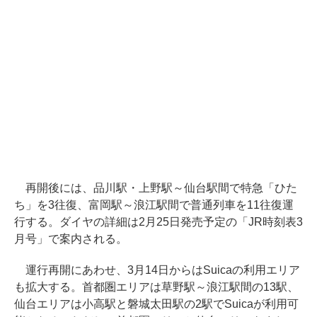
再開後には、品川駅・上野駅～仙台駅間で特急「ひた
ち」を3往復、富岡駅～浪江駅間で普通列車を11往復運
行する。ダイヤの詳細は2月25日発売予定の「JR時刻表3
月号」で案内される。
運行再開にあわせ、3月14日からはSuicaの利用エリア
も拡大する。首都圏エリアは草野駅～浪江駅間の13駅、
仙台エリアは小高駅と磐城太田駅の2駅でSuicaが利用可