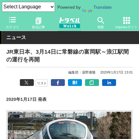
Powered by
Translate
トラベル Watch
企業・政府・官庁
鉄道
JR
カテゴリ
過去記事
検索
Impressサイト
ニュース
JR東日本、3月14日に常磐線の富岡駅～浪江駅間
の運行を再開
編集部：湯野康隆
2020年1月17日 13:01
リスト
2020年1月17日 発表