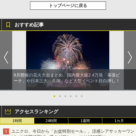
トップページに戻る
おすすめ記事
8月開催の花火大会まとめ。国内最大級2.4万発「幕張ビ
ーチ」や日本三大「長岡」など大型イベント目白押し！
●
●
●
●
●
●
アクセスランキング
1時間
24時間
1週間
1カ月
ユニクロ、今日から「お盆特別セール」。涼感シアサッカーワン