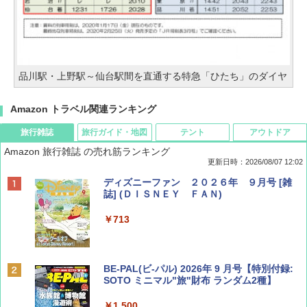
品川駅・上野駅～仙台駅間を直通する特急「ひたち」のダイヤ
Amazon トラベル関連ランキング
旅行雑誌
旅行ガイド・地図
テント
アウトドア
Amazon 旅行雑誌 の売れ筋ランキング
更新日時：2026/08/07 12:02
ディズニーファン ２０２６年 ９月号 [雑
誌] (ＤＩＳＮＥＹ ＦＡＮ)
￥713
BE-PAL(ビ-パル) 2026年 9 月号【特別付録:
SOTO ミニマル"旅"財布 ランダム2種】
￥1,500