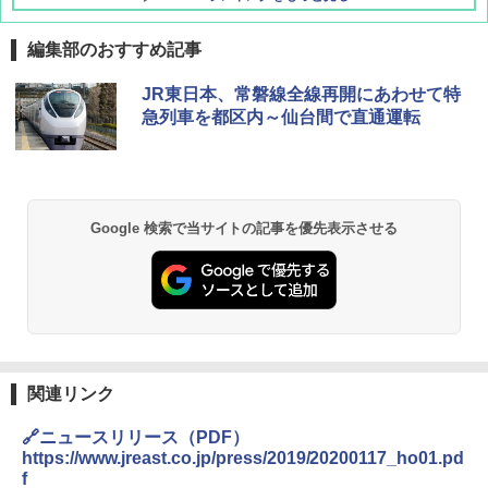
編集部のおすすめ記事
D40 地球の歩き方 チェンマイ タイ北部の魅
[キャンパーズコレクション 山善] ポップアッ
DEWEL パラソル 大型 ビーチ アウトドアパ
JR東日本、常磐線全線再開にあわせて特
力的な町 2026～2027 地球の歩き方D アジア
プテント 傘みたいに広げて畳める パッとサ
ラソル ガーデン サイトシート付 折りたたみ
急列車を都区内～仙台間で直通運転
ッとサンシェード キューブ フルクローズ メ
防水 UVカット 4段階高さ調整 軽量 収納袋付
ッシュ 簡単設置 ワンタッチテント キャンプ
き
￥2,079
&ハイキング カーキ PATC-150(KH)
￥6,459
￥6,831
A09 地球の歩き方 イタリア 2026～2027 地
Google 検索で当サイトの記事を優先表示させる
球の歩き方A ヨーロッパ
BUNDOK(バンドック)ソロ ドーム 1 EX BDK
PYKES PEAK (パイクスピーク) 着替えテン
-08EX カーキ ソロキャンプ ポリエステル フ
ト プライバシー テント 【中が透けない】 1
レーム テント
￥2,479
人用 折りたたみ 防災グッズ 災害用トイレ ビ
ーチ ピクニック ポップアップテント 携帯 簡
￥14,800
易 トイレテント (ブラック)
地球の歩き方 スター・ウォーズ
￥4,980
GRANDOOR ステンレス保冷剤 2個セット 2
関連リンク
￥2,695
026リニューアル 急速冷凍 空間倍増 衛生的
コンパクト 保冷力長持ち
🔗ニュースリリース（PDF）
ENDLESS BASE 《めざましテレビで紹介》
テント ワンタッチ RENEW 幅200 2-3人用 43
https://www.jreast.co.jp/press/2019/20200117_ho01.pd
￥2,980
500002(88859)
f