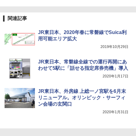
A26 地球の歩き方 チェコ ポーランド スロヴ
ァキア 2026～2027 地球の歩き方A ヨーロッ
￥5,999
ニューエラ New Era キャップ メッシュキャ
パ
ップ 9FORTY AFrame 15226380 NER37C00
関連記事
94 ストーン ニューエラキャップ 9FORTYA
￥2,277
[キャンパーズコレクション 山善] 傘みたいに
サーフライダーファウンデーション Surfride
広げるだけ パッとサッとテント ブラックコ
r Foundation コラボ Aフレーム メンズ レデ
JR東日本、2020年春に常磐線でSuica利
ーティング フルクローズ メッシュ 3-4人用
ィース 帽子 スナップバック a-frame 9フォー
用可能エリア拡大
簡単設置 ポップアップテント エクルベージ
ティー男女兼用ユニセックス 夏用 日除けUV
新しい日本地理 地図・統計・移動から読み
ュ(BC仕様) PATC-150B(EB)
ケア FREE
解く (講談社現代新書)
2019年10月29日
￥9,990
￥4,400
￥1,540
JR東日本、常磐線全線での運行再開にあ
わせて5駅に「話せる指定席券売機」導入
[キャンパーズコレクション 山善] 傘みたいに
熊撃退スプレー 熊よけスプレー 熊スプレー
2020年1月17日
広げるだけ パッとサッとテント キューブワ
【日本企業販売】超強力クマ対策スプレー 30
イド ブラックコーティング フルクローズ メ
0ml（連続噴射30秒）110ml（連続噴射15
ッシュ 4人用 簡単設置 ポップアップテント P
秒）射程5～10m 安全ロック搭載 携帯収納袋
JR東日本、外房線 上総一ノ宮駅を6月末
ATCW-150B エクルベージュ
付き ヒグマ・イノシシ対策 自治体・教育機
リニューアル。オリンピック・サーフィ
関の購入実績 登山・キャンプ・アウトドア・
ン会場の玄関口
防災用品 長期保存可能 緊急時用 日本国内発
￥-
送
2020年1月31日
￥3,680