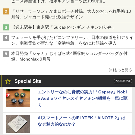
ピース待望値下げ、撥水ギアショーツは1990円に
「リサ・ラーソン」がま口ポーチ付録、大人のおしゃれ手帖 10
月号。ジャカード織の北欧猫デザイン
【週末駅弁】東京駅「Suicaのペンギン チキンのり弁」
フェラーリを手がけたピニンファリーナ、日本の鉄道を初デザイ
ン。南海電鉄が新たな「空港特急」をなにわ筋線へ導入
本日発売「シャカ」じゃばら式4層収納ショルダーバッグが付
録、MonoMax 9月号
もっと見る
Special Site
エントリーなのに脅威の実力!「Osprey」Nobl
e Audioワイヤレスイヤフォン4機種を一気に聴
く
AIスマートノートのiFLYTEK「AINOTE 2」は
なぜ魅力的なのか？