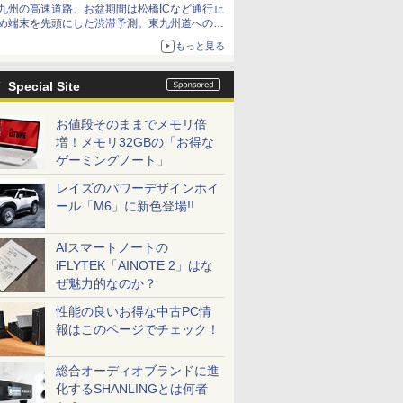
九州の高速道路、お盆期間は松橋ICなど通行止
め端末を先頭にした渋滞予測。東九州道への迂
回は料金調整を実施
もっと見る
Special Site
お値段そのままでメモリ倍
増！メモリ32GBの「お得な
ゲーミングノート」
レイズのパワーデザインホイ
ール「M6」に新色登場!!
AIスマートノートの
iFLYTEK「AINOTE 2」はな
ぜ魅力的なのか？
性能の良いお得な中古PC情
報はこのページでチェック！
総合オーディオブランドに進
化するSHANLINGとは何者