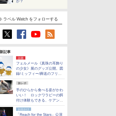
か？
トラベル Watch をフォローする
新記事
話題
フェルメール《真珠の耳飾り
の少女》展のグッズ公開。図
録/ミッフィー/葬送のフリー
レンほか、注目ブランドコラ
旅レポ
ボが実現
手のひらから食べる姿がかわ
いい！ ロックワラビーの餌
付け体験もできる、ケアンズ
でアサートン高原の日本語ガ
お出かけ
イド付きツアーに参加してみ
「Reach for the Stars」公演
た