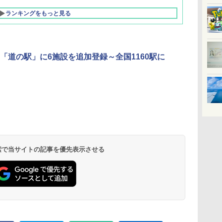
ランキングをもっと見る
「道の駅」に6施設を追加登録～全国1160駅に
北陸 福井 あわら
品川プリンスホテ
舞浜ビューホテル
箱根湯本温泉 ホテ
ホテルトラスティ東
オリエンタルホテル
下呂温泉 水明館
住友不動産ホテル ヴ
東京ベイ舞浜ホテル
温泉 清風荘（北陸
ル イーストタワー
ｂｙ ＨＵＬＩＣ
ル おかだ
京ベイサイド
東京ベイ
ィラフォンテーヌグラ
ファーストリゾート
8,250円～
最大級の庭園露天風
（旧：東京ベイ舞浜
ンド東京有明
9,958円～
11,200円～
5,450円～
5,200円～
4,290円～
呂の宿 清風荘）
ホテル）
19,541円～
5,758円～
6,070円～
 検索で当サイトの記事を優先表示させる