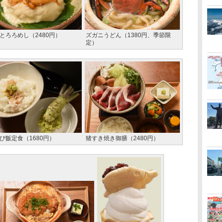
とろろめし（2480円）
ズガニうどん（1380円、季節限
定）
び飯定食（1680円）
猪すき焼き御膳（2480円）