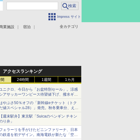
Impress サイト
全カテゴリ
商業施設
宿泊
アクセスランキング
時間
24時間
1週間
1カ月
ユニクロ、今日から「お盆特別セール」。涼感
シアサッカーワンピース待望値下げ、撥水ギア
ショーツは1990円に
はやぶさ50％オフの「新幹線eチケット（トク
だ値スペシャル28）」発売。秋冬乗車分、えき
ねっと限定
【週末駅弁】東京駅「Suicaのペンギン チキン
のり弁」
フェラーリを手がけたピニンファリーナ、日本
の鉄道を初デザイン。南海電鉄が新たな「空港
特急」をなにわ筋線へ導入