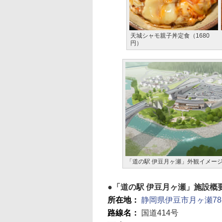
天城シャモ親子丼定食（1680
円）
「道の駅 伊豆月ヶ瀬」外観イメー
「道の駅 伊豆月ヶ瀬」施設概
所在地：
静岡県伊豆市月ヶ瀬78-
路線名：
国道414号