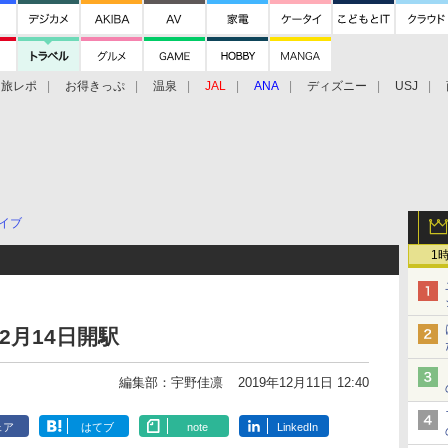
旅レポ
お得きっぷ
温泉
JAL
ANA
ディズニー
USJ
イブ
1
2月14日開駅
編集部：宇野佳凛
2019年12月11日 12:40
ェア
はてブ
note
LinkedIn