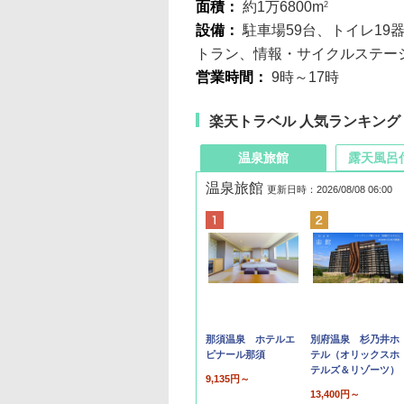
面積：
約1万6800m
2
設備：
駐車場59台、トイレ1
トラン、情報・サイクルステー
営業時間：
9時～17時
楽天トラベル 人気ランキング
温泉旅館
露天風呂
温泉旅館
更新日時：2026/08/08 06:00
那須温泉 ホテルエ
別府温泉 杉乃井ホ
ピナール那須
テル（オリックスホ
テルズ＆リゾーツ）
9,135円～
13,400円～