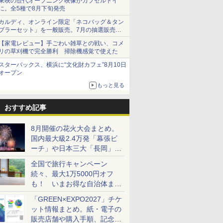
東映の歴代オープニング映像がカプセルトイ
に。全5種で8月下旬発売
カルディ、オンライン限定「ネコバッグ＆タン
ブラーセット」を一般販売。7月の抽選販売の
当選無効分
【家電レビュー】手ごわい雑草との戦い、コメ
リの草刈機で完全勝利 掃除機感覚で使えた
スターバックス、横浜に“文化財カフェ”8月10日
オープン
もっと見る
おすすめ記事
8月開催の花火大会まとめ。
国内最大級2.4万発「幕張ビ
ーチ」や日本三大「長岡」な
ど大型イベント目白押し！
全国で旅行キャンペーン
続々、最大1万5000円オフ
も！ いまお得な自治体まと
め
「GREEN×EXPO2027」チケ
ット情報まとめ。紙・電子の
販売店舗や購入手順、記念チ