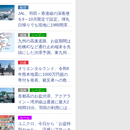
貨24種
航空
JAL、羽田～香港線の深夜便
を9～10月限定で設定。弾丸
日帰りでも現地に19時間滞在
できる
道路
シーズン
九州の高速道路、お盆期間は
松橋ICなど通行止め端末を先
頭にした渋滞予測。東九州道
への迂回は料金調整を実施
話題
オリエンタルランド、令和8
年熊本地震に1000万円超の
寄付を発表。被災者への救援
活動・復旧支援
道路
シーズン
首都高のお盆渋滞、アクアラ
イン～湾岸線は通過に最大2
時間15分。羽田の利用には
「空港西出口」の利用検討を
セール
ユニクロ、今日から「お盆特
別セール」。涼感シアサッカ