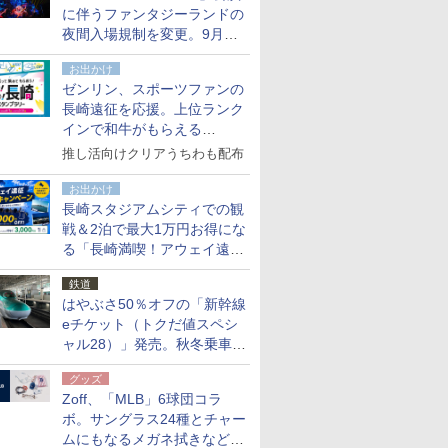
に伴うファンタジーランドの
夜間入場規制を変更。9月か
ら18時50分～20時ごろに
お出かけ
ゼンリン、スポーツファンの
長崎遠征を応援。上位ランク
インで和牛がもらえる
「GO！GO！長崎スタンプラ
推し活向けクリアうちわも配布
リー」
お出かけ
長崎スタジアムシティでの観
戦＆2泊で最大1万円お得にな
る「長崎満喫！アウェイ遠征
応援キャンペーン」
鉄道
はやぶさ50％オフの「新幹線
eチケット（トクだ値スペシ
ャル28）」発売。秋冬乗車
分、えきねっと限定
グッズ
Zoff、「MLB」6球団コラ
ボ。サングラス24種とチャー
ムにもなるメガネ拭きなど雑