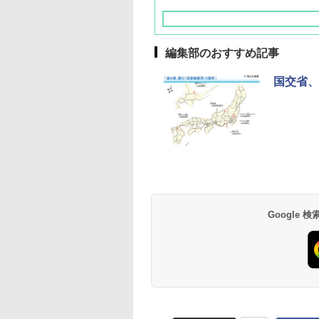
編集部のおすすめ記事
国交省、
草津温泉 ホテル櫻
品川プリンスホテル
グランドニッコー東
海のサウナ＆スパ
東京ドームホテル
シェラトン・グラン
井
京ベイ 舞浜
オールインクルーシ
デ・トーキョーベ
7,037円～
7,980円～
ブ 島原温泉ホテル
イ・ホテル
14,300円～
6,800円～
南風楼
10,450円～
7,950円～
Google