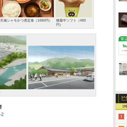
天城シャモかつ煮定食（1680円）
猪最中ソフト（480
円）
ジ
1
要
2