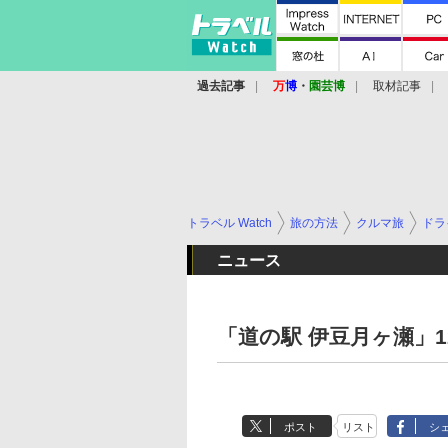
過去記事
万
博
・
園芸博
取材記事
トラベル Watch
旅の方法
クルマ旅
ドラ
ニュース
「道の駅 伊豆月ヶ瀬」1
ポスト
リスト
シ