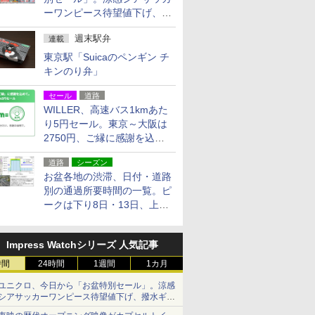
ーワンピース待望値下げ、撥
水ギアショーツは1990円に
週末駅弁
連載
東京駅「Suicaのペンギン チ
キンのり弁」
セール
道路
WILLER、高速バス1kmあた
り5円セール。東京～大阪は
2750円、ご縁に感謝を込め
た20周年記念キャンペーン
道路
シーズン
お盆各地の渋滞、日付・道路
別の通過所要時間の一覧。ピ
ークは下り8日・13日、上り
14日・15日
Impress Watchシリーズ 人気記事
時間
24時間
1週間
1カ月
ユニクロ、今日から「お盆特別セール」。涼感
シアサッカーワンピース待望値下げ、撥水ギア
ショーツは1990円に