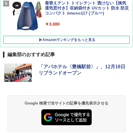
[キャンパーズコレクション 山善] 傘みたいに
着替えテント トイレテント 透けない【換気
広げるだけ パッとサッとテント キューブワ
通気窓付き】収納袋付き UVカット 防水 防災
イド ブラックコーティング フルクローズ メ
コンパクト iimono117 (ブルー)
ッシュ 4人用 簡単設置 ポップアップテント P
ATCW-150B エクルベージュ
￥3,080
￥-
Amazonランキングをもっと見る
編集部のおすすめ記事
「アパホテル〈豊橋駅前〉」、12月18日
リブランドオープン
Google 検索で当サイトの記事を優先表示させる