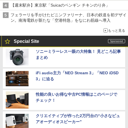
【週末駅弁】東京駅「Suicaのペンギン チキンのり弁」
フェラーリを手がけたピニンファリーナ、日本の鉄道を初デザイ
ン。南海電鉄が新たな「空港特急」をなにわ筋線へ導入
もっと見る
Special Site
ソニーミラーレス一眼の大特集！ 見どころ記事
まとめ
iFi audio主力「NEO Stream 3」「NEO iDSD
3」に迫る
性能の良いお得な中古PC情報はこのページで
チェック！
クリエイティブが作った2万円台の“小さなピュ
アオーディオスピーカー”