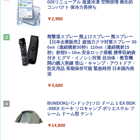
PYKES PEAK (パイクスピーク) 着替えテン
026リニューアル 急速冷凍 空間倍増 衛生的
ト プライバシー テント 【中が透けない】 1
コンパクト 保冷力長持ち
￥1,500
￥2,079
人用 折りたたみ 防災グッズ 災害用トイレ ビ
ーチ ピクニック ポップアップテント 携帯 簡
￥2,980
易 トイレテント (グレー)
山と溪谷 2026年8月号「南アルプス大全」
A09 地球の歩き方 イタリア 2026～2027 地
￥4,980
球の歩き方A ヨーロッパ
熊撃退スプレー 熊よけスプレー 熊スプレー
￥1,540
【日本企業販売】超強力クマ対策スプレー 30
￥2,479
0ml（連続噴射30秒）110ml（連続噴射15
ENDLESS BASE 《めざましテレビで紹介》
秒）射程5～10m 安全ロック搭載 携帯収納袋
テント ワンタッチ RENEW 幅200 2-3人用 43
付き ヒグマ・イノシシ対策 自治体・教育機
500002(88859)
関の購入実績 登山・キャンプ・アウトドア・
防災用品 長期保存可能 緊急時用 日本国内発
Coyote No.89 特集 星野道夫 夢見る旅
地球の歩き方 スター・ウォーズ
送
￥5,999
￥1,540
￥2,695
￥3,680
[キャンパーズコレクション 山善] 傘みたいに
広げるだけ パッとサッとテント ブラックコ
ーティング フルクローズ メッシュ 3-4人用
BUNDOK(バンドック)ソロ ドーム 1 EX BDK
簡単設置 ポップアップテント エクルベージ
-08EX カーキ ソロキャンプ ポリエステル フ
AIRLINE（エアライン）2026年9月号【特
A26 地球の歩き方 チェコ ポーランド スロヴ
ュ(BC仕様) PATC-150B(EB)
レーム ドーム型 テント
集】ボーイング110周年を祝して！
ァキア 2026～2027 地球の歩き方A ヨーロッ
パ
￥9,990
￥14,800
￥1,760
￥2,277