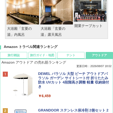
開業テープカット
大浴殿「玄要の
大浴殿「玄要の
湯」内風呂
湯」露天風呂
Amazon トラベル関連ランキング
旅行雑誌
旅行ガイド・地図
テント
アウトドア
Amazon アウトドア の売れ筋ランキング
更新日時：2026/08/07 18:02
ディズニーファン ２０２６年 ９月号 [雑
僕が見た未来【完全版】
[キャンパーズコレクション 山善] ポップアッ
DEWEL パラソル 大型 ビーチ アウトドアパ
誌] (ＤＩＳＮＥＹ ＦＡＮ)
プテント 傘みたいに広げて畳める パッとサ
ラソル ガーデン サイトシート付 折りたたみ
ッとサンシェード キューブ フルクローズ メ
防水 UVカット 4段階高さ調整 軽量 収納袋付
￥0
ッシュ 簡単設置 ワンタッチテント キャンプ
き
￥713
&ハイキング カーキ PATC-150(KH)
￥6,459
￥6,831
BE-PAL(ビ-パル) 2026年 9 月号【特別付録:
D40 地球の歩き方 チェンマイ タイ北部の魅
SOTO ミニマル"旅"財布 ランダム2種】
力的な町 2026～2027 地球の歩き方D アジア
GRANDOOR ステンレス保冷剤 2個セット 2