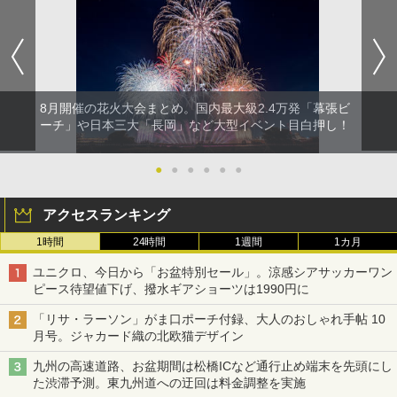
8月開催の花火大会まとめ。国内最大級2.4万発「幕張ビ
ーチ」や日本三大「長岡」など大型イベント目白押し！
●
●
●
●
●
●
アクセスランキング
1時間
24時間
1週間
1カ月
ユニクロ、今日から「お盆特別セール」。涼感シアサッカーワン
ピース待望値下げ、撥水ギアショーツは1990円に
「リサ・ラーソン」がま口ポーチ付録、大人のおしゃれ手帖 10
月号。ジャカード織の北欧猫デザイン
九州の高速道路、お盆期間は松橋ICなど通行止め端末を先頭にし
た渋滞予測。東九州道への迂回は料金調整を実施