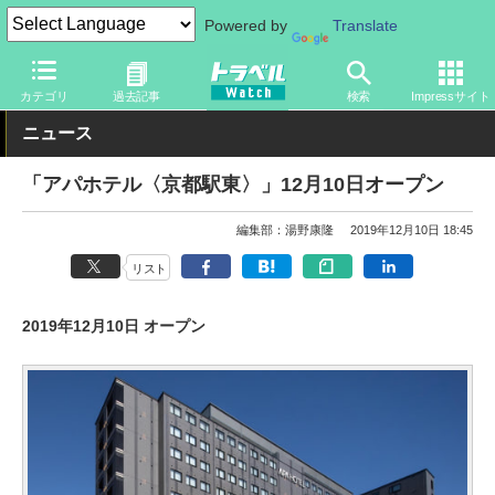
Powered by
Translate
トラベル Watch
旅の情報
ホテル・旅館
宿泊
カテゴリ
過去記事
検索
Impressサイト
ニュース
「アパホテル〈京都駅東〉」12月10日オープン
編集部：湯野康隆
2019年12月10日 18:45
リスト
2019年12月10日 オープン