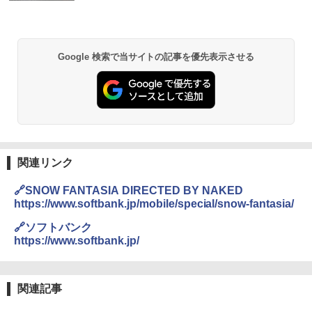
&ハイキング カーキ PATC-150(KH)
￥2,980
￥6,830
DEWEL パラソル 大型 ビーチ アウトドアパ
Google 検索で当サイトの記事を優先表示させる
ラソル ガーデン サイトシート付 折りたたみ
PYKES PEAK (パイクスピーク) 着替えテン
防水 UVカット 4段階高さ調整 軽量 収納袋付
ト プライバシー テント 【中が透けない】 1
き
人用 折りたたみ 防災グッズ 災害用トイレ ビ
ーチ ピクニック ポップアップテント 携帯 簡
￥6,459
易 トイレテント (ブラック)
￥4,980
熊撃退スプレー 熊よけスプレー 熊スプレー
【日本企業販売】超強力クマ対策スプレー 30
関連リンク
0ml（連続噴射30秒）110ml（連続噴射15
ENDLESS BASE 《めざましテレビで紹介》
秒）射程5～10m 安全ロック搭載 携帯収納袋
🔗SNOW FANTASIA DIRECTED BY NAKED
テント ワンタッチ RENEW 幅200 2-3人用 43
付き ヒグマ・イノシシ対策 自治体・教育機
https://www.softbank.jp/mobile/special/snow-fantasia/
500002(89232)
関の購入実績 登山・キャンプ・アウトドア・
防災用品 長期保存可能 緊急時用 日本国内発
🔗ソフトバンク
送
￥5,999
https://www.softbank.jp/
￥3,680
[キャンパーズコレクション 山善] 傘みたいに
広げるだけ パッとサッとテント ブラックコ
関連記事
ーティング フルクローズ メッシュ 3-4人用
ポインターライト 強力 小型 緑色/赤色/青紫色
簡単設置 ポップアップテント エクルベージ
USB充電式 高精度 超長距離照射 長時間使用