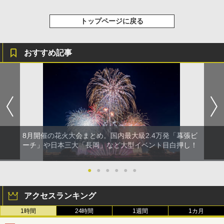
トップページに戻る
おすすめ記事
8月開催の花火大会まとめ。国内最大級2.4万発「幕張ビ
ーチ」や日本三大「長岡」など大型イベント目白押し！
●
●
●
●
●
●
アクセスランキング
1時間
24時間
1週間
1カ月