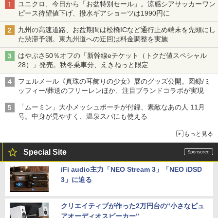
ユニクロ、今日から「お盆特別セール」。涼感シアサッカーワン
ピース待望値下げ、撥水ギアショーツは1990円に
九州の高速道路、お盆期間は松橋ICなど通行止め端末を先頭にし
た渋滞予測。東九州道への迂回は料金調整を実施
はやぶさ50％オフの「新幹線eチケット（トクだ値スペシャル
28）」発売。秋冬乗車分、えきねっと限定
フェルメール《真珠の耳飾りの少女》展のグッズ公開。図録/ミ
ッフィー/葬送のフリーレンほか、注目ブランドコラボが実現
「ムーミン」大小メッシュポーチが付録、素敵なあの人 11月
号。中身が見やすく、温泉スパにも使える
もっと見る
Special Site
iFi audio主力「NEO Stream 3」「NEO iDSD
3」に迫る
クリエイティブが作った2万円台の“小さなピュ
アオーディオスピーカー”