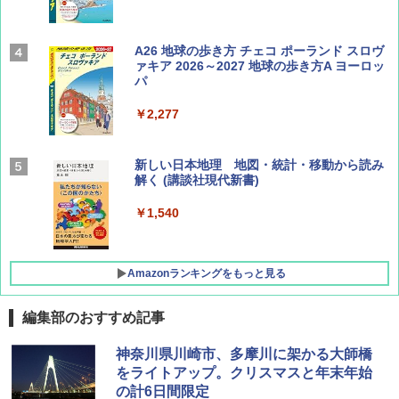
Coyote No.89 特集 星野道夫 夢見る旅
A26 地球の歩き方 チェコ ポーランド スロヴ
ァキア 2026～2027 地球の歩き方A ヨーロッ
パ
￥1,540
￥2,277
AIRLINE（エアライン）2026年9月号【特
新しい日本地理 地図・統計・移動から読み
集】ボーイング110周年を祝して！
解く (講談社現代新書)
￥1,760
￥1,540
Amazonランキングをもっと見る
編集部のおすすめ記事
[キャンパーズコレクション 山善] ポップアッ
GRANDOOR ステンレス保冷剤 2個セット 2
神奈川県川崎市、多摩川に架かる大師橋
プテント 傘みたいに広げて畳める パッとサ
026リニューアル 急速冷凍 空間倍増 衛生的
をライトアップ。クリスマスと年末年始
ッとサンシェード キューブ フルクローズ メ
コンパクト 保冷力長持ち
の計6日間限定
ッシュ 簡単設置 ワンタッチテント キャンプ