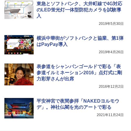
東急とソフトバンク、大井町線で4G対応
ュ(BC仕様) PATC-150B(EB)
可能 安全ロック付き 高安全性 金属製耐久 コ
ンパクト多機能設計 持ち運び便利 アウトド
のLED蛍光灯一体型防犯カメラを試験導
ア/オフィス/教育現場/展示会用 緑
￥9,990
入
2019年5月30日
￥1,180
[キャンパーズコレクション 山善] 傘みたいに
広げるだけ パッとサッとテント キューブワ
横浜中華街がソフトバンクと協業、第1弾
イド ブラックコーティング フルクローズ メ
HYREKK 八角形タープ 防水タープ 3×4.5m
はPayPay導入
ッシュ 4人用 簡単設置 ポップアップテント P
ブラックラバーコーティング UPF50+ UVカ
ATCW-150B エクルベージュ
ット 5000mm耐水圧 210D生地 遮光
2019年4月26日
￥-
￥6,579
表参道をシャンパンゴールドで彩る「表
参道イルミネーション2016」点灯式に剛
力彩芽さんが出席
2016年12月2日
平安神宮で夜間参拝「NAKEDヨルモウ
デ」。神社仏閣を光のアートで彩る
2021年11月24日