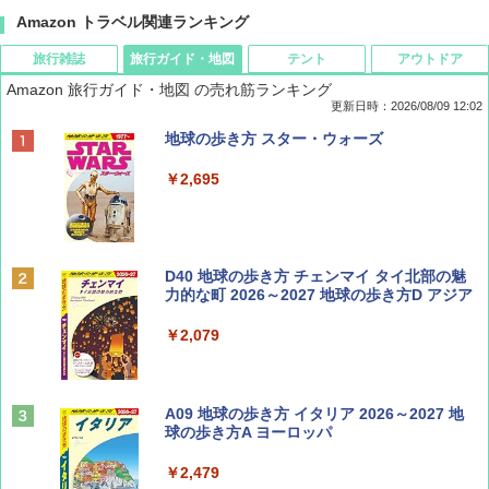
Amazon トラベル関連ランキング
旅行雑誌
旅行ガイド・地図
テント
アウトドア
Amazon 旅行ガイド・地図 の売れ筋ランキング
更新日時：2026/08/09 12:02
BE-PAL(ビ-パル) 2026年 9 月号【特別付録:
地球の歩き方 スター・ウォーズ
SOTO ミニマル"旅"財布 ランダム2種】
￥2,695
￥1,500
ディズニーファン ２０２６年 ９月号 [雑
D40 地球の歩き方 チェンマイ タイ北部の魅
誌] (ＤＩＳＮＥＹ ＦＡＮ)
力的な町 2026～2027 地球の歩き方D アジア
￥713
￥2,079
山と溪谷 2026年8月号「南アルプス大全」
A09 地球の歩き方 イタリア 2026～2027 地
球の歩き方A ヨーロッパ
￥1,540
￥2,479