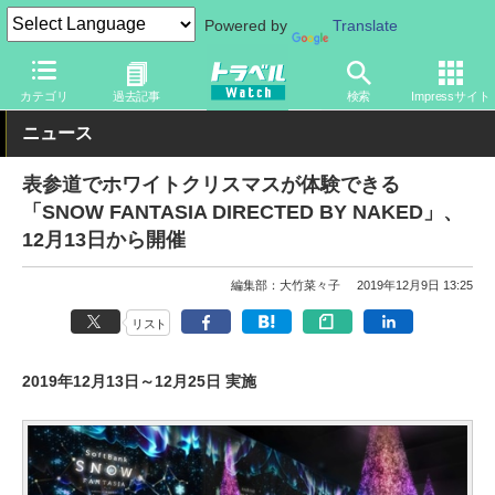
Powered by
Translate
トラベル Watch
地域
国内旅行
東京
カテゴリ
過去記事
検索
Impressサイト
ニュース
表参道でホワイトクリスマスが体験できる
「SNOW FANTASIA DIRECTED BY NAKED」、
12月13日から開催
編集部：大竹菜々子
2019年12月9日 13:25
リスト
2019年12月13日～12月25日 実施