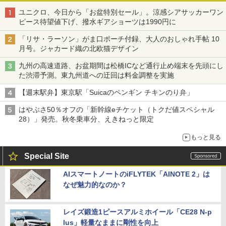
ユニクロ、今日から「お盆特別セール」。涼感シアサッカーワン
ピース待望値下げ、撥水ギアショーツは1990円に
「リサ・ラーソン」がま口ポーチ付録、大人のおしゃれ手帖 10
月号。ジャカード織の北欧猫デザイン
九州の高速道路、お盆期間は松橋ICなど通行止め端末を先頭にし
た渋滞予測。東九州道への迂回は料金調整を実施
【週末駅弁】東京駅「Suicaのペンギン チキンのり弁」
はやぶさ50％オフの「新幹線eチケット（トクだ値スペシャル
28）」発売。秋冬乗車分、えきねっと限定
もっと見る
Special Site
AIスマートノートのiFLYTEK「AINOTE 2」は
なぜ魅力的なのか？
レイズ鍛造1ピースアルミホイール「CE28 N-p
lus」軽量なままに剛性を向上