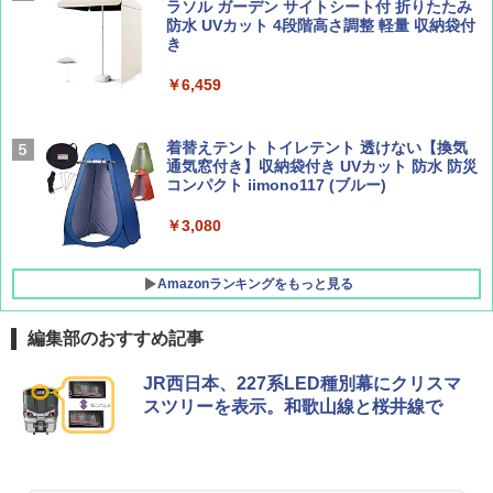
ーティング フルクローズ メッシュ 3-4人用
ラソル ガーデン サイトシート付 折りたたみ
簡単設置 ポップアップテント エクルベージ
防水 UVカット 4段階高さ調整 軽量 収納袋付
AIRLINE（エアライン）2026年9月号【特
A09 地球の歩き方 イタリア 2026～2027 地
ュ(BC仕様) PATC-150B(EB)
き
集】ボーイング110周年を祝して！
球の歩き方A ヨーロッパ
￥9,990
￥6,459
￥1,760
￥2,479
[キャンパーズコレクション 山善] 傘みたいに
着替えテント トイレテント 透けない【換気
広げるだけ パッとサッとテント キューブワ
通気窓付き】収納袋付き UVカット 防水 防災
イド ブラックコーティング フルクローズ メ
コンパクト iimono117 (ブルー)
ッシュ 4人用 簡単設置 ポップアップテント P
ATCW-150B エクルベージュ
￥3,080
￥-
Amazonランキングをもっと見る
編集部のおすすめ記事
JR西日本、227系LED種別幕にクリスマ
スツリーを表示。和歌山線と桜井線で