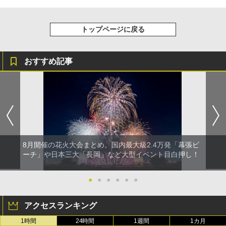
トップページに戻る
おすすめ記事
8月開催の花火大会まとめ。国内最大級2.4万発「幕張ビ
ーチ」や日本三大「長岡」など大型イベント目白押し！
●
●
●
●
●
●
アクセスランキング
1時間
24時間
1週間
1カ月