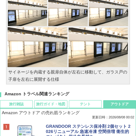
サイネージを内蔵する親扉自体が左右に移動して、ガラス戸の
子扉を左右に展開する仕様
Amazon トラベル関連ランキング
旅行雑誌
旅行ガイド・地図
テント
アウトドア
Amazon アウトドア の売れ筋ランキング
更新日時：2026/08/08 00:02
BE-PAL(ビ-パル) 2026年 9 月号【特別付録:
D40 地球の歩き方 チェンマイ タイ北部の魅
[キャンパーズコレクション 山善] ポップアッ
GRANDOOR ステンレス保冷剤 2個セット 2
SOTO ミニマル"旅"財布 ランダム2種】
力的な町 2026～2027 地球の歩き方D アジア
プテント 傘みたいに広げて畳める パッとサ
026リニューアル 急速冷凍 空間倍増 衛生的