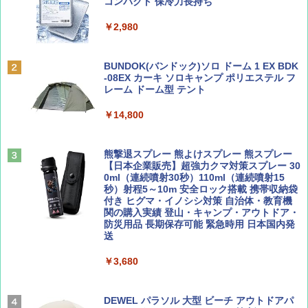
ッとサンシェード キューブ フルクローズ メ
コンパクト 保冷力長持ち
ッシュ 簡単設置 ワンタッチテント キャンプ
￥1,500
￥2,079
&ハイキング カーキ PATC-150(KH)
￥2,980
￥6,831
ディズニーファン ２０２６年 ９月号 [雑
地球の歩き方 スター・ウォーズ
BUNDOK(バンドック)ソロ ドーム 1 EX BDK
誌] (ＤＩＳＮＥＹ ＦＡＮ)
-08EX カーキ ソロキャンプ ポリエステル フ
PYKES PEAK (パイクスピーク) 着替えテン
レーム ドーム型 テント
￥2,695
ト プライバシー テント 【中が透けない】 1
￥713
人用 折りたたみ 防災グッズ 災害用トイレ ビ
￥14,800
ーチ ピクニック ポップアップテント 携帯 簡
易 トイレテント (ブラック)
山と溪谷 2026年8月号「南アルプス大全」
僕が見た未来【完全版】
熊撃退スプレー 熊よけスプレー 熊スプレー
￥4,980
【日本企業販売】超強力クマ対策スプレー 30
￥1,540
￥0
0ml（連続噴射30秒）110ml（連続噴射15
秒）射程5～10m 安全ロック搭載 携帯収納袋
ENDLESS BASE 《めざましテレビで紹介》
付き ヒグマ・イノシシ対策 自治体・教育機
テント ワンタッチ RENEW 幅200 2-3人用 43
関の購入実績 登山・キャンプ・アウトドア・
500002(88859)
防災用品 長期保存可能 緊急時用 日本国内発
送
Coyote No.89 特集 星野道夫 夢見る旅
A26 地球の歩き方 チェコ ポーランド スロヴ
ァキア 2026～2027 地球の歩き方A ヨーロッ
￥5,999
パ
￥3,680
￥1,540
￥2,277
[キャンパーズコレクション 山善] 傘みたいに
広げるだけ パッとサッとテント ブラックコ
DEWEL パラソル 大型 ビーチ アウトドアパ