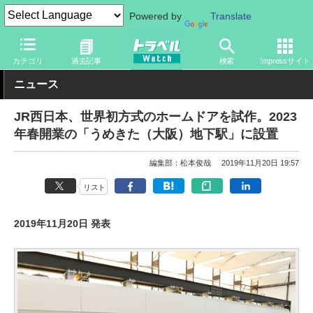
Powered by
Translate
トラベル Watch
地域
国内旅行
京都・大阪
カテゴリ
過去記事
検索
Impressサイト
ニュース
JR西日本、世界初方式のホームドアを試作。2023
年春開業の「うめきた（大阪）地下駅」に設置
編集部：松本俊哉
2019年11月20日 19:57
リスト
2019年11月20日 発表