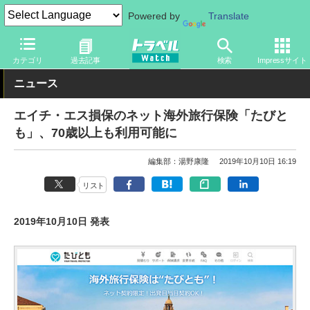
Powered by
Translate
トラベル Watch
旅の情報
その他
カテゴリ
過去記事
検索
Impressサイト
ニュース
エイチ・エス損保のネット海外旅行保険「たびと
も」、70歳以上も利用可能に
編集部：湯野康隆
2019年10月10日 16:19
リスト
2019年10月10日 発表