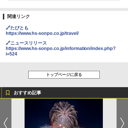
￥6,832
A09 地球の歩き方 イタリア 2026～2027 地
GRANDOOR ステンレス保冷剤 2個セット 2
球の歩き方A ヨーロッパ
026リニューアル 急速冷凍 空間倍増 衛生的
関連リンク
PYKES PEAK (パイクスピーク) 着替えテン
コンパクト 保冷力長持ち
ト プライバシー テント 【中が透けない】 1
￥2,479
🔗たびとも
人用 折りたたみ 防災グッズ 災害用トイレ ビ
￥2,980
https://www.hs-sonpo.co.jp/travel/
ーチ ピクニック ポップアップテント 携帯 簡
易 トイレテント (オリーブ)
🔗ニュースリリース
A26 地球の歩き方 チェコ ポーランド スロヴ
DEWEL パラソル 大型 ビーチ アウトドアパ
https://www.hs-sonpo.co.jp/information/index.php?
￥-
ァキア 2026～2027 地球の歩き方A ヨーロッ
ラソル ガーデン サイトシート付 折りたたみ
i=524
パ
防水 UVカット 4段階高さ調整 軽量 収納袋付
き
￥2,277
ENDLESS BASE 《めざましテレビで紹介》
テント ワンタッチ RENEW 幅200 2-3人用 43
￥6,459
トップページに戻る
500002(89147)
地球の歩き方 スター・ウォーズ
￥5,499
ポインターライト 強力 小型 緑色/赤色/青紫色
おすすめ記事
￥2,695
USB充電式 高精度 超長距離照射 長時間使用
可能 安全ロック付き 高安全性 金属製耐久 コ
[キャンパーズコレクション 山善] 傘みたいに
ンパクト多機能設計 持ち運び便利 アウトド
広げるだけ パッとサッとテント ブラックコ
ア/オフィス/教育現場/展示会用 緑
ーティング フルクローズ メッシュ 3-4人用
簡単設置 ポップアップテント エクルベージ
新しい日本地理 地図・統計・移動から読み
￥1,180
ュ(BC仕様) PATC-150B(EB)
解く (講談社現代新書)