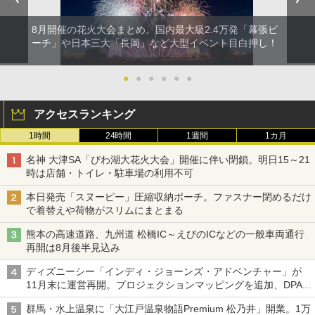
￥8,991
￥1,540
電動エアーポンプ SUP用 20PSI 電動ポンプ
8月開催の花火大会まとめ。国内最大級2.4万発「幕張ビ
ゴムボート 空気入れ 空気抜き 自動停止 過熱
保護 日光可読lcd 7種類ノズル付き
ーチ」や日本三大「長岡」など大型イベント目白押し！
Coleman(コールマン) ツーリングドーム/LD
X 2人用 3人用 キャンプ アウトドア フェス
￥7,299
●
●
●
●
●
●
収納 コンパクト 簡単設営 カンガルーテント
ソロキャンプ ソロテント
アクセスランキング
￥20,718
1時間
24時間
1週間
1カ月
名神 大津SA「びわ湖大花火大会」開催に伴い閉鎖。明日15～21
時は店舗・トイレ・駐車場の利用不可
本日発売「スヌーピー」圧縮収納ポーチ。ファスナー閉めるだけ
で着替えや荷物がスリムにまとまる
熊本の高速道路、九州道 松橋IC～えびのICなどの一般車両通行
再開は8月後半見込み
ディズニーシー「インディ・ジョーンズ・アドベンチャー」が
11月末に運営再開。プロジェクションマッピングを追加、DPA
は1500円
群馬・水上温泉に「大江戸温泉物語Premium 松乃井」開業。1万