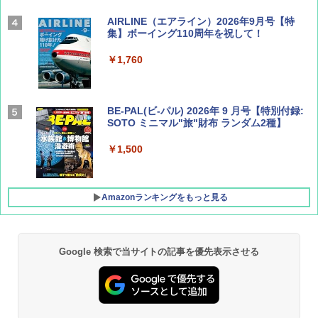
AIRLINE（エアライン）2026年9月号【特
集】ボーイング110周年を祝して！
￥1,760
BE-PAL(ビ-パル) 2026年 9 月号【特別付録:
SOTO ミニマル"旅"財布 ランダム2種】
￥1,500
Amazonランキングをもっと見る
Google 検索で当サイトの記事を優先表示させる
D40 地球の歩き方 チェンマイ タイ北部の魅
[キャンパーズコレクション 山善] ポップアッ
BUNDOK(バンドック)ソロ ドーム 1 EX BDK
力的な町 2026～2027 地球の歩き方D アジア
プテント 傘みたいに広げて畳める パッとサ
-08EX カーキ ソロキャンプ ポリエステル フ
ッとサンシェード キューブ フルクローズ メ
レーム テント
ッシュ 簡単設置 ワンタッチテント キャンプ
￥2,079
&ハイキング カーキ PATC-150(KH)
￥14,800