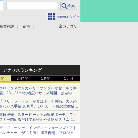
Impress サイト
全カテゴリ
商業施設
宿泊
アクセスランキング
時間
24時間
1週間
1カ月
クロックスのリカバリーサンダルがセールで半
額。23～31cmの幅広いサイズ展開、独自のク
ッション素材を採用
「リサ・ラーソン」がま口ポーチ付録、大人の
おしゃれ手帖 10月号。ジャカード織の北欧猫デ
ザイン
本日発売「スヌーピー」圧縮収納ポーチ。ファ
スナー閉めるだけで着替えや荷物がスリムにま
とまる
ディズニーシー「インディ・ジョーンズ・アド
ベンチャー」が11月末に運営再開。プロジェク
ションマッピングを追加、DPAは1500円