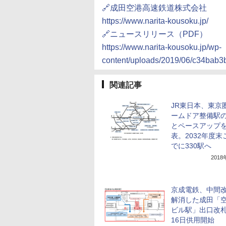
🔗成田空港高速鉄道株式会社
https://www.narita-kousoku.jp/
🔗ニュースリリース（PDF）
https://www.narita-kousoku.jp/wp-
content/uploads/2019/06/c34bab
関連記事
JR東日本、東京
ームドア整備駅
とペースアップ
表。2032年度末
でに330駅へ
201
京成電鉄、中間
解消した成田「空
ビル駅」出口改札
16日供用開始