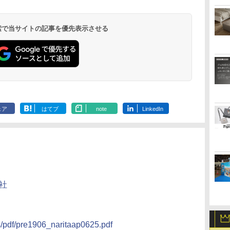
温泉 清風荘（北陸
ル イーストタワー
ｂｙ ＨＵＬＩＣ
ル おかだ
京ベイサイド
東京ベイ
ィラフォンテーヌグラ
ファーストリゾート
8,250円～
最大級の庭園露天風
（旧：東京ベイ舞浜
ンド東京有明
9,958円～
11,200円～
5,450円～
5,200円～
4,290円～
呂の宿 清風荘）
ホテル）
19,541円～
5,758円～
6,070円～
 検索で当サイトの記事を優先表示させる
ェア
はてブ
note
LinkedIn
社
ws/pdf/pre1906_naritaap0625.pdf