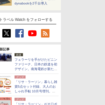
dynabookを2千台導入
トラベル Watch をフォローする
新記事
鉄道
フェラーリを手がけたピニン
ファリーナ、日本の鉄道を初
デザイン。南海電鉄が新たな
「空港特急」をなにわ筋線へ
グッズ
導入
「リサ・ラーソン」暮らし雑
貨5点セット付録、大人のお
しゃれ手帖 10月号増刊。
USBケーブルや缶ケースなど
グッズ
「リサ・ラーソン」がま口ポ