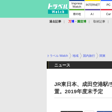
過去記事
万
博
・
園芸博
取材記事
トラベル Watch
地域
国内旅行
関東
ニュース
JR東日本、成田空港駅
置。2019年度末予定