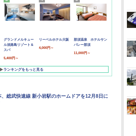
グランドメルキュー
リーベルホテル大阪
那須温泉 ホテルサン
ル淡路島リゾート＆
バレー那須
4,000円～
スパ
11,000円～
5,400円～
ランキングをもっと見る
本、総武快速線 新小岩駅のホームドアを12月8日に
北陸 福井 あわら
品川プリンスホテ
舞浜ビューホテル
箱根湯本温泉 ホテ
ホテルトラスティ東
オリエンタルホテル
下呂温泉 水明館
住友不動産ホテル ヴ
東京ベイ舞浜ホテル