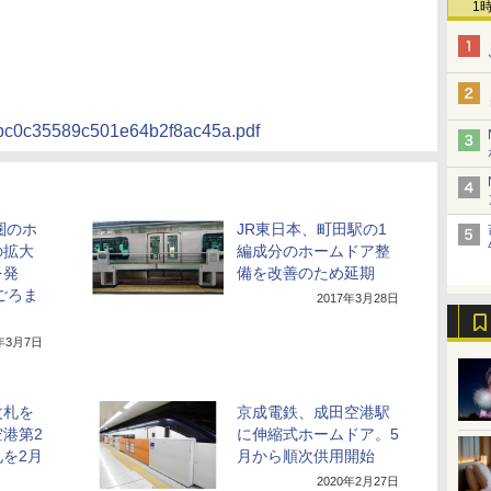
1
3bc0c35589c501e64b2f8ac45a.pdf
圏のホ
JR東日本、町田駅の1
の拡大
編成分のホームドア整
を発
備を改善のため延期
ごろま
2017年3月28日
8年3月7日
改札を
京成電鉄、成田空港駅
港第2
に伸縮式ホームドア。5
を2月
月から順次供用開始
2020年2月27日