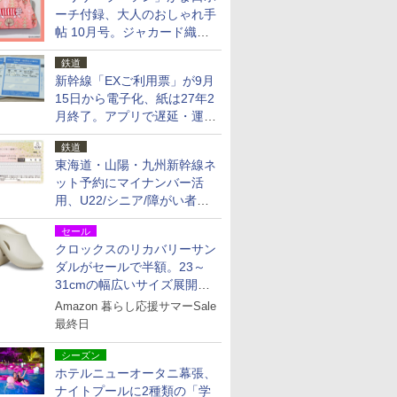
ーチ付録、大人のおしゃれ手
帖 10月号。ジャカード織の
北欧猫デザイン
鉄道
新幹線「EXご利用票」が9月
15日から電子化、紙は27年2
月終了。アプリで遅延・運休
も確認可能に
鉄道
東海道・山陽・九州新幹線ネ
ット予約にマイナンバー活
用、U22/シニア/障がい者割
を9月15日から発売
セール
クロックスのリカバリーサン
ダルがセールで半額。23～
31cmの幅広いサイズ展開、
独自のクッション素材を採用
Amazon 暮らし応援サマーSale
最終日
シーズン
ホテルニューオータニ幕張、
ナイトプールに2種類の「学