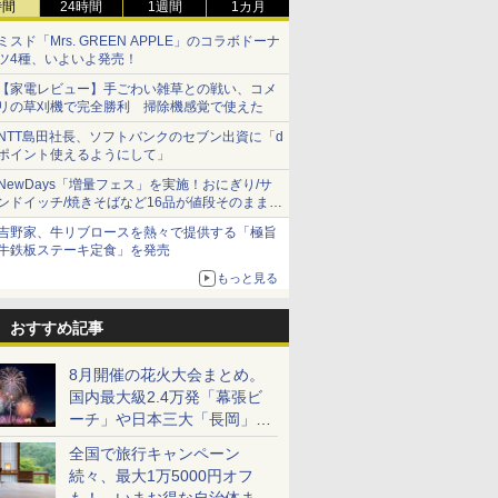
時間
24時間
1週間
1カ月
ミスド「Mrs. GREEN APPLE」のコラボドーナ
ツ4種、いよいよ発売！
【家電レビュー】手ごわい雑草との戦い、コメ
リの草刈機で完全勝利 掃除機感覚で使えた
NTT島田社長、ソフトバンクのセブン出資に「d
ポイント使えるようにして」
NewDays「増量フェス」を実施！おにぎり/サ
ンドイッチ/焼きそばなど16品が値段そのままで
ボリュームアップ
吉野家、牛リブロースを熱々で提供する「極旨
牛鉄板ステーキ定食」を発売
もっと見る
おすすめ記事
8月開催の花火大会まとめ。
国内最大級2.4万発「幕張ビ
ーチ」や日本三大「長岡」な
ど大型イベント目白押し！
全国で旅行キャンペーン
続々、最大1万5000円オフ