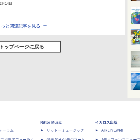
年2月14日
もっと関連記事を見る
トップページに戻る
Rittor Music
イカロス出版
dフォーラム
リットーミュージック
AIRLINEweb
ップ担当者フォーラム
楽器探そう!デジマート
Jディフェンスニュー