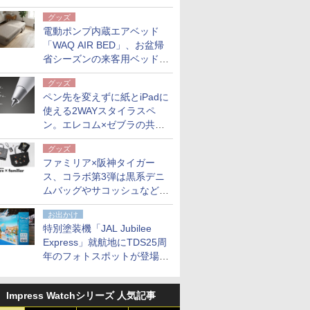
グッズ
電動ポンプ内蔵エアベッド
「WAQ AIR BED」、お盆帰
省シーズンの来客用ベッドに
も。使用後は収納バッグでコ
グッズ
ンパクトに保管
ペン先を変えずに紙とiPadに
使える2WAYスタイラスペ
ン。エレコム×ゼブラの共同
開発
グッズ
ファミリア×阪神タイガー
ス、コラボ第3弾は黒系デニ
ムバッグやサコッシュなど6
点。8月21日オンラインスト
お出かけ
アで発売
特別塗装機「JAL Jubilee
Express」就航地にTDS25周
年のフォトスポットが登場。
10月末まで青森空港に
Impress Watchシリーズ 人気記事