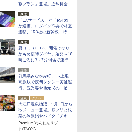
割プラン」登場。通常料金の
およそ半額でお得に夜活
鉄道
「EXサービス」と「e5489」
が連携。ログイン不要で相互
遷移、JR3社の新幹線・特急
予約をアプリで一括確認
鉄道
夏コミ（C108）開催でゆり
かもめ臨時ダイヤ。始発～18
時ごろに3～7分間隔で運行
道路
群馬県みなかみ町、JR上毛
高原駅で夜間タクシー実証運
行。観光客や地元民の「足が
ない」課題解消へ、木金土に
温泉
グルメ
2台体制
大江戸温泉物語、9月1日から
秋メニュー登場。寒ブリと根
菜の吟醸鍋やベイクドチキ
ン、ショコラ＆栗スイーツも
Premium/わんわんリゾー
食べ放題に
ト/TAOYA