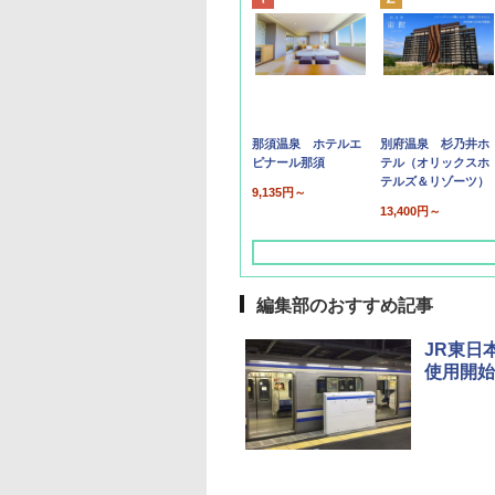
那須温泉 ホテルエ
別府温泉 杉乃井ホ
ピナール那須
テル（オリックスホ
テルズ＆リゾーツ）
9,135円～
13,400円～
編集部のおすすめ記事
JR東日
使用開始
草津温泉 ホテル櫻
品川プリンスホテル
グランドニッコー東
海のサウナ＆スパ
東京ドームホテル
シェラトン・グラン