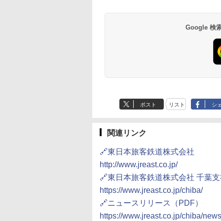
井
京ベイ 舞浜
オールインクルーシ
デ・トーキョーベ
7,037円～
7,980円～
ブ 島原温泉ホテル
イ・ホテル
14,300円～
6,800円～
南風楼
10,450円～
7,950円～
Google
ポスト
リスト
シ
関連リンク
🔗東日本旅客鉄道株式会社
http://www.jreast.co.jp/
🔗東日本旅客鉄道株式会社 千葉支
https://www.jreast.co.jp/chiba/
🔗ニュースリリース（PDF）
https://www.jreast.co.jp/chiba/ne