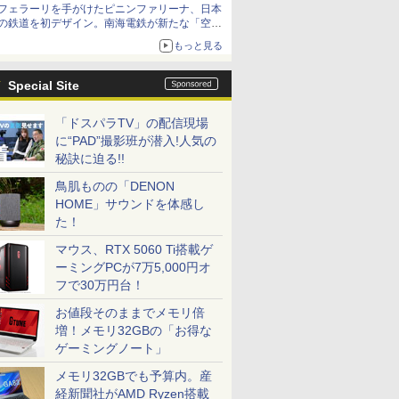
フェラーリを手がけたピニンファリーナ、日本
の鉄道を初デザイン。南海電鉄が新たな「空港
特急」をなにわ筋線へ導入
もっと見る
Special Site
「ドスパラTV」の配信現場
に“PAD”撮影班が潜入!人気の
秘訣に迫る!!
鳥肌ものの「DENON
HOME」サウンドを体感し
た！
マウス、RTX 5060 Ti搭載ゲ
ーミングPCが7万5,000円オ
フで30万円台！
お値段そのままでメモリ倍
増！メモリ32GBの「お得な
ゲーミングノート」
メモリ32GBでも予算内。産
経新聞社がAMD Ryzen搭載