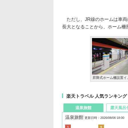
ただし、JR線のホームは車両
長大となることから、ホーム柵
昇降式ホーム柵設置イ
楽天トラベル 人気ランキング
温泉旅館
露天風呂
温泉旅館
更新日時：2026/08/06 18:00