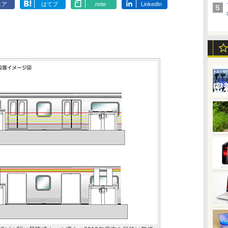
ェア
はてブ
note
LinkedIn